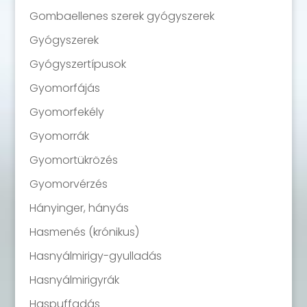
Gombaellenes szerek gyógyszerek
Gyógyszerek
Gyógyszertípusok
Gyomorfájás
Gyomorfekély
Gyomorrák
Gyomortükrözés
Gyomorvérzés
Hányinger, hányás
Hasmenés (krónikus)
Hasnyálmirigy-gyulladás
Hasnyálmirigyrák
Haspuffadás