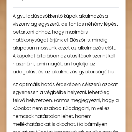
A gyulladáscsökkentő kúpok alkalmazása
viszonylag egyszerű, de fontos néhány lépést
betartani ahhoz, hogy maximális
hatékonyságot érjünk el. Először is, mindig
alaposan mossunk kezet az alkalmazás előtt.
A kúpokat általában az utasítások szerint kell
használni, ami magában foglalja az
adagolást és az alkalmazás gyakoriságát is.
Az optimális hatás érdekében célszerű azokat
egyenesen a végbélbe helyezni, lehetőleg
fekvő helyzetben. Fontos megjegyezni, hogy a
kúpokat nem szabad túladagolni, mivel ez
nemcsak hatástalan lehet, hanem
mellékhatásokat is okozhat. Ha bármilyen