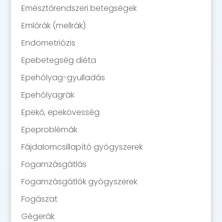
Emésztőrendszeri betegségek
Emlőrák (mellrák)
Endometriózis
Epebetegség diéta
Epehólyag-gyulladás
Epehólyagrák
Epekő, epekövesség
Epeproblémák
Fájdalomcsillapító gyógyszerek
Fogamzásgátlás
Fogamzásgátlók gyógyszerek
Fogászat
Gégerák