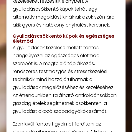
kezeléseket részesítik előnyben. A
gyulladáscsökkentő kúpok tehát egy
alternatív megoldást kínálnak azok számára,
akik gyors és hatékony enyhülést keresnek.
Gyulladáscsökkentő kúpok és egészséges
életmód
A gyulladások kezelése mellett fontos
hangsúlyozni az egészséges életmód
szerepét is. A megfelelő táplálkozás,
rendszeres testmozgás és stresszkezelési
technikák mind hozzájárulhatnak a
gyulladások megelőzéséhez és kezeléséhez.
Az étrendünkben található antioxidánsokban
gazdag ételek segíthetnek csökkenteni a
gyulladást okozó szabadgyökök számát.
Ezen kívül fontos figyelmet fordítani az
elegendő pihenésre és alvásra is. A krónikus