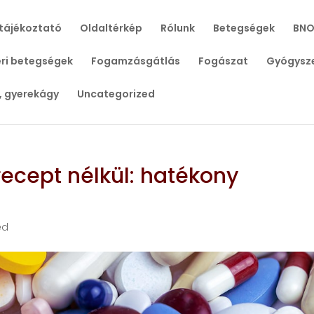
tájékoztató
Oldaltérkép
Rólunk
Betegségek
BNO
ri betegségek
Fogamzásgátlás
Fogászat
Gyógysz
, gyerekágy
Uncategorized
ecept nélkül: hatékony
ed