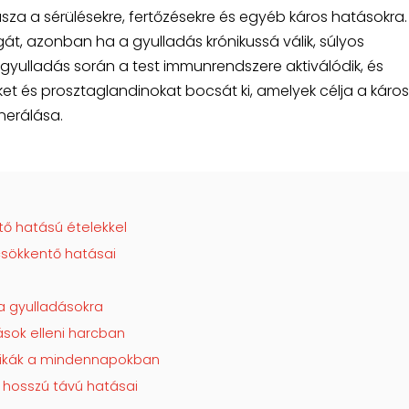
sza a sérülésekre, fertőzésekre és egyéb káros hatásokra.
t, azonban ha a gyulladás krónikussá válik, súlyos
yulladás során a test immunrendszere aktiválódik, és
ket és prosztaglandinokat bocsát ki, amelyek célja a káros
nerálása.
tő hatású ételekkel
sökkentő hatásai
a gyulladásokra
ások elleni harcban
tikák a mindennapokban
hosszú távú hatásai