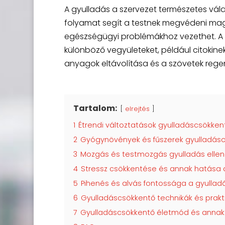
A gyulladás a szervezet természetes vála
folyamat segít a testnek megvédeni magá
egészségügyi problémákhoz vezethet. A g
különböző vegyületeket, például citokine
anyagok eltávolítása és a szövetek rege
Tartalom:
elrejtés
1
Étrendi változtatások gyulladáscsökken
2
Gyógynövények és fűszerek gyulladásc
3
Mozgás és testmozgás gyulladás ellen
4
Stressz csökkentése és annak hatása 
5
Pihenés és alvás fontossága a gyullad
6
Gyulladáscsökkentő technikák és prak
7
Gyulladáscsökkentő életmód és annak 