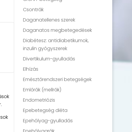
Csontrák
Daganatellenes szerek
Daganatos megbetegedések
Diabétesz: antidiabetikumok,
inzulin gyógyszerek
Divertikulum-gyulladás
Elhízás
Emésztőrendszeri betegségek
Emlőrák (mellrák)
ások
Endometriózis
.
Epebetegség diéta
ások
Epehólyag-gyulladás
Epehólyagrák