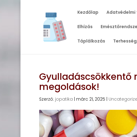
Kezdőlap
Adatvédelmi 
Elhízás
Emésztőrendsze
Táplálkozás
Terhesség
Gyulladáscsökkentő r
megoldások!
Szerző:
jopatika
|
márc 21, 2025
|
Uncategoriz