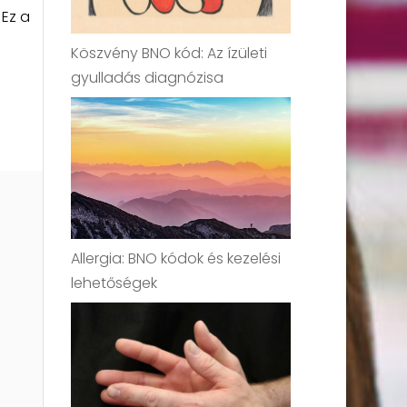
 Ez a
Köszvény BNO kód: Az ízületi
gyulladás diagnózisa
Allergia: BNO kódok és kezelési
lehetőségek