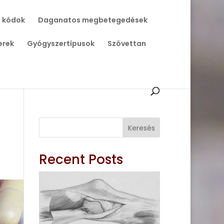
 kódok
Daganatos megbetegedések
erek
Gyógyszertípusok
Szövettan
Keresés
Recent Posts