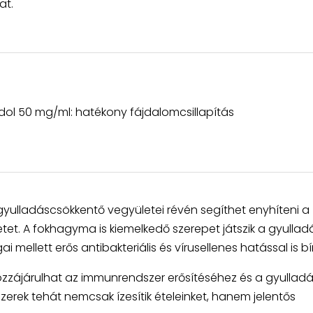
at.
ol 50 mg/ml: hatékony fájdalomcsillapítás
gyulladáscsökkentő vegyületei révén segíthet enyhíteni a
etet. A fokhagyma is kiemelkedő szerepet játszik a gyullad
mellett erős antibakteriális és vírusellenes hatással is bír
zájárulhat az immunrendszer erősítéséhez és a gyullad
rek tehát nemcsak ízesítik ételeinket, hanem jelentős