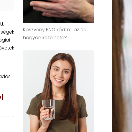
t,
Köszvény BNO kód: mi az és
gségek
hogyan kezelhető?
ógiai
zövetek
ladás
l