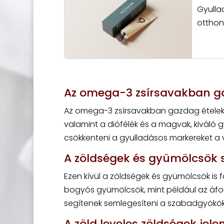
Gyulla
otthon
Az omega-3 zsírsavakban g
Az omega-3 zsírsavakban gazdag ételek, 
valamint a diófélék és a magvak, kiváló g
csökkenteni a gyulladásos markereket a 
A zöldségek és gyümölcsök 
Ezen kívül a zöldségek és gyümölcsök is 
bogyós gyümölcsök, mint például az áf
segítenek semlegesíteni a szabadgyököke
A zöld leveles zöldségek jel