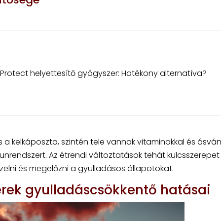
 Protect helyettesítő gyógyszer: Hatékony alternatíva?
s a kelkáposzta, szintén tele vannak vitaminokkal és ásván
rendszert. Az étrendi változtatások tehát kulcsszerepet
elni és megelőzni a gyulladásos állapotokat.
rek gyulladáscsökkentő hatásai