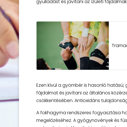
gyulladást és javítani az ízületi fájdalmak
Tramad
Ezen kívül a gyömbér is hasonló hatású; 
fájdalmat és javítani az általános közérz
csökkentésében. Antioxidáns tulajdonságai 
A fokhagyma rendszeres fogyasztása hoz
megelőzéséhez. A gyógynövények és fűsze