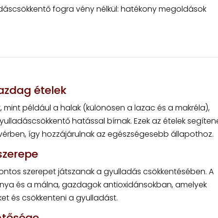
dáscsökkentő fogra vény nélkül: hatékony megoldások
azdag ételek
mint például a halak (különösen a lazac és a makréla),
yulladáscsökkentő hatással bírnak. Ezek az ételek segíten
vérben, így hozzájárulnak az egészségesebb állapothoz.
szerepe
fontos szerepet játszanak a gyulladás csökkentésében. A
onya és a málna, gazdagok antioxidánsokban, amelyek
t és csökkenteni a gyulladást.
entősége