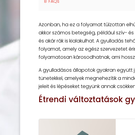
8
FAQs
Azonban, ha ez a folyamat túlzottan elh
akkor számos betegség, például szív- é
és akár rák is kialakulhat. A gyulladás t
folyamat, amely az egész szervezetet éri
folyamatosan károsodhatnak, ami hosszú
A gyulladásos állapotok gyakran együtt 
tünetekkel, amelyek megnehezítik a minde
jeleit és lépéseket tegyünk annak csökken
Étrendi változtatások g