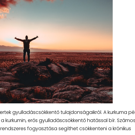
rtek gyulladáscsökkentő tulajdonságaikról. A kurkuma pé
a kurkumin, erős gyulladáscsökkentő hatással bír. Számo
rendszeres fogyasztása segíthet csökkenteni a krónikus