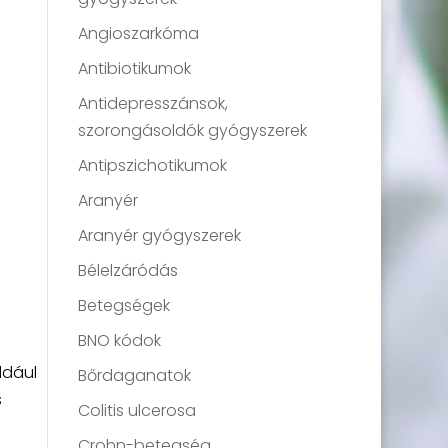
Angioszarkóma
Antibiotikumok
Antidepresszánsok,
szorongásoldók gyógyszerek
Antipszichotikumok
Aranyér
Aranyér gyógyszerek
Bélelzáródás
Betegségek
BNO kódok
ldául
Bőrdaganatok
s
Colitis ulcerosa
Crohn-betegség