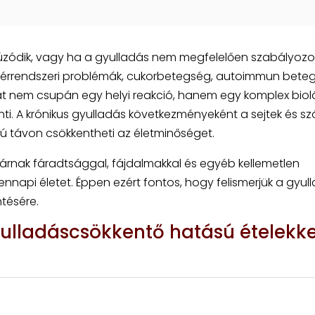
úzódik, vagy ha a gyulladás nem megfelelően szabályozot
s érrendszeri problémák, cukorbetegség, autoimmun bete
ehát nem csupán egy helyi reakció, hanem egy komplex biol
nti. A krónikus gyulladás következményeként a sejtek és s
 távon csökkentheti az életminőséget.
járnak fáradtsággal, fájdalmakkal és egyéb kellemetlen
nnapi életet. Éppen ezért fontos, hogy felismerjük a gyul
tésére.
yulladáscsökkentő hatású ételekke