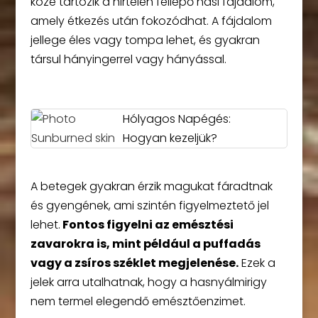
közé tartozik a hirtelen fellépő hasi fájdalom,
amely étkezés után fokozódhat. A fájdalom
jellege éles vagy tompa lehet, és gyakran
társul hányingerrel vagy hányással.
Hólyagos Napégés:
Hogyan kezeljük?
A betegek gyakran érzik magukat fáradtnak
és gyengének, ami szintén figyelmeztető jel
lehet.
Fontos figyelni az emésztési
zavarokra is, mint például a puffadás
vagy a zsíros széklet megjelenése.
Ezek a
jelek arra utalhatnak, hogy a hasnyálmirigy
nem termel elegendő emésztőenzimet.