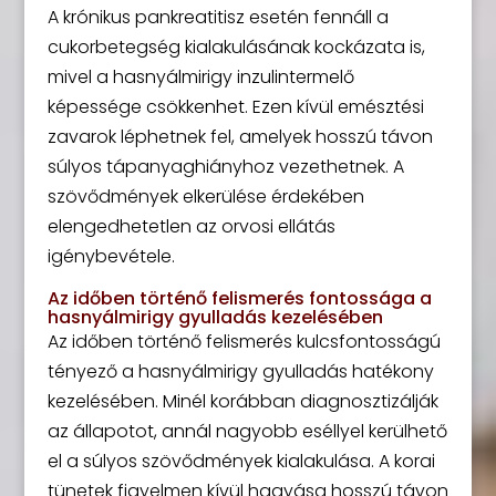
A krónikus pankreatitisz esetén fennáll a
cukorbetegség kialakulásának kockázata is,
mivel a hasnyálmirigy inzulintermelő
képessége csökkenhet. Ezen kívül emésztési
zavarok léphetnek fel, amelyek hosszú távon
súlyos tápanyaghiányhoz vezethetnek. A
szövődmények elkerülése érdekében
elengedhetetlen az orvosi ellátás
igénybevétele.
Az időben történő felismerés fontossága a
hasnyálmirigy gyulladás kezelésében
Az időben történő felismerés kulcsfontosságú
tényező a hasnyálmirigy gyulladás hatékony
kezelésében. Minél korábban diagnosztizálják
az állapotot, annál nagyobb eséllyel kerülhető
el a súlyos szövődmények kialakulása. A korai
tünetek figyelmen kívül hagyása hosszú távon