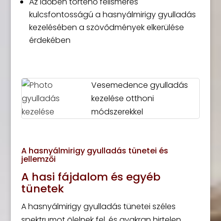
Az időben történő felismerés
kulcsfontosságú a hasnyálmirigy gyulladás
kezelésében a szövődmények elkerülése
érdekében
Vesemedence gyulladás
kezelése otthoni
módszerekkel
A hasnyálmirigy gyulladás tünetei és
jellemzői
A hasi fájdalom és egyéb
tünetek
A hasnyálmirigy gyulladás tünetei széles
spektrumot ölelnek fel, és gyakran hirtelen