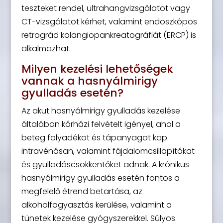
teszteket rendel, ultrahangvizsgálatot vagy
CT-vizsgálatot kérhet, valamint endoszkópos
retrográd kolangiopankreatográfiát (ERCP) is
alkalmazhat.
Milyen kezelési lehetőségek
vannak a hasnyálmirigy
gyulladás esetén?
Az akut hasnyálmirigy gyulladás kezelése
általában kórházi felvételt igényel, ahol a
beteg folyadékot és tápanyagot kap
intravénásan, valamint fájdalomcsillapítókat
és gyulladáscsökkentőket adnak. A krónikus
hasnyálmirigy gyulladás esetén fontos a
megfelelő étrend betartása, az
alkoholfogyasztás kerülése, valamint a
tünetek kezelése gyógyszerekkel. Súlyos