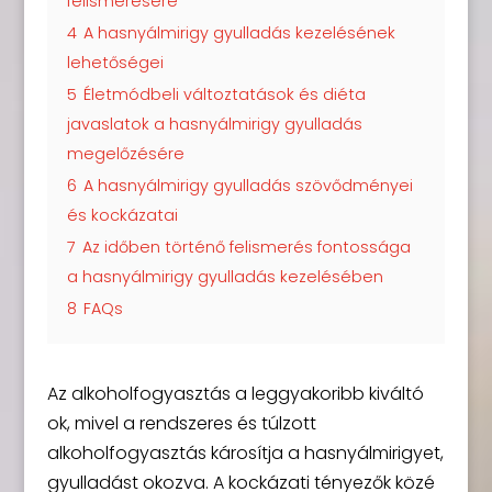
felismerésére
4
A hasnyálmirigy gyulladás kezelésének
lehetőségei
5
Életmódbeli változtatások és diéta
javaslatok a hasnyálmirigy gyulladás
megelőzésére
6
A hasnyálmirigy gyulladás szövődményei
és kockázatai
7
Az időben történő felismerés fontossága
a hasnyálmirigy gyulladás kezelésében
8
FAQs
Az alkoholfogyasztás a leggyakoribb kiváltó
ok, mivel a rendszeres és túlzott
alkoholfogyasztás károsítja a hasnyálmirigyet,
gyulladást okozva. A kockázati tényezők közé