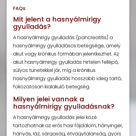
FAQs
Mit jelent a hasnyálmirigy
gyulladás?
A hasnyálmirigy gyulladás (pancreatitis) a
hasnyálmirigy gyulladásos betegsége, amely
akut vagy krónikus formában jelentkezhet. Az
akut hasnyálmirigy gyulladás hirtelen fellépő,
súlyos tünetekkel jár, míg a krónikus
hasnyálmirigy gyulladás hosszabb ideig tartó,
fokozatosan kialakuló betegség.
Milyen jelei vannak a
hasnyálmirigy gyulladásnak?
A hasnyálmirigy gyulladás jelei közé
tartozhatnak az erős hasi fájdalom, hányinger,
hányás, láz, sárgaság, étvágytalanság, gyors