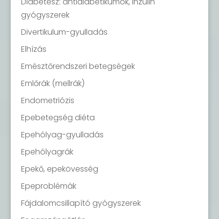
Diabétesz: antidiabetikumok, inzulin
gyógyszerek
Divertikulum-gyulladás
Elhízás
Emésztőrendszeri betegségek
Emlőrák (mellrák)
Endometriózis
Epebetegség diéta
Epehólyag-gyulladás
Epehólyagrák
Epekő, epekövesség
Epeproblémák
Fájdalomcsillapító gyógyszerek