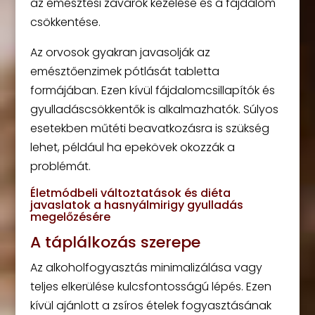
az emésztési zavarok kezelése és a fájdalom
csökkentése.
Az orvosok gyakran javasolják az
emésztőenzimek pótlását tabletta
formájában. Ezen kívül fájdalomcsillapítók és
gyulladáscsökkentők is alkalmazhatók. Súlyos
esetekben műtéti beavatkozásra is szükség
lehet, például ha epekövek okozzák a
problémát.
Életmódbeli változtatások és diéta
javaslatok a hasnyálmirigy gyulladás
megelőzésére
A táplálkozás szerepe
Az alkoholfogyasztás minimalizálása vagy
teljes elkerülése kulcsfontosságú lépés. Ezen
kívül ajánlott a zsíros ételek fogyasztásának