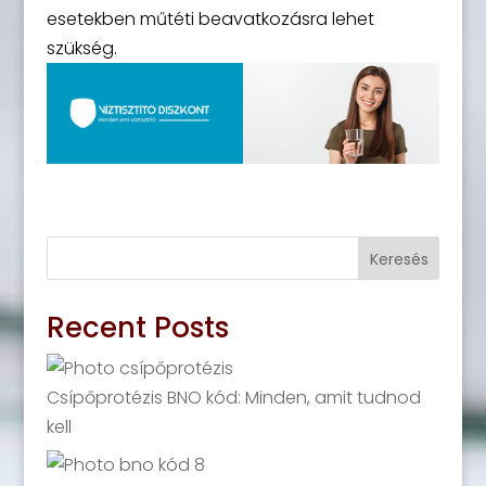
esetekben műtéti beavatkozásra lehet
szükség.
Keresés
Recent Posts
Csípőprotézis BNO kód: Minden, amit tudnod
kell