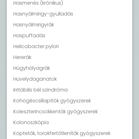
Hasmenés (krónikus)
Hasnyálmirigy-gyulladás
Hasnyálmirigyrák
Haspuffadás
Helicobacter pylori
Hererák
Húgyhólyagrák
Hüvelydaganatok
Irritábilis bél szindróma
Köhögéscsillapítók gyógyszerek
Koleszterincsökkentők gyógyszerek
Kolonoszkópia
Köptetők, torokfertőtlenítők gyógyszerek