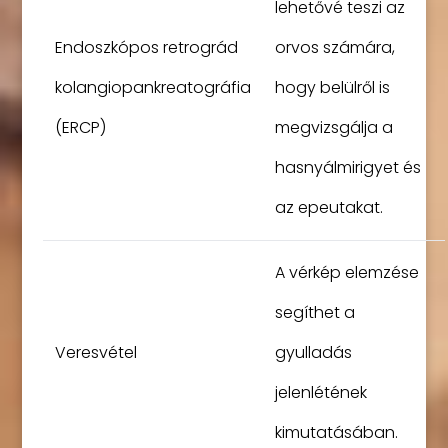
lehetővé teszi az
Endoszkópos retrográd
orvos számára,
kolangiopankreatográfia
hogy belülről is
(ERCP)
megvizsgálja a
hasnyálmirigyet és
az epeutakat.
A vérkép elemzése
segíthet a
Veresvétel
gyulladás
jelenlétének
kimutatásában.