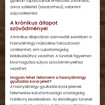
gyakran tapasztalnak emésztési zavarokat,
zsíros székletet (steatorrhea), valamint
súlycsökkenést.
A krónikus állapot
szövődményei
A krónikus állapotban szenvedők esetében a
hasnyálmirigy működése fokozatosan
csökkenhet, ami cukorbetegség
kialakulásához vezethet. A tünetek figyelmen
kívül hagyása súlyos szövődményekhez
vezethet.
Hogyan lehet felismerni a hasnyálmirigy
gyulladás korai jeleit?
A hasnyálmirigy gyulladás korai jeleinek
felismerése kulcsfontosságú a betegség
hatékony kezelésében. Az elsődleges tünetek