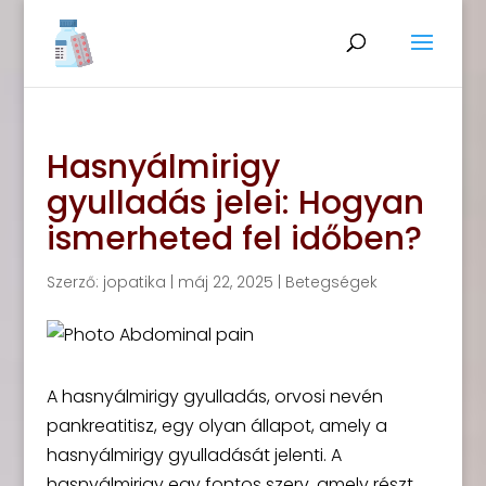
Hasnyálmirigy
gyulladás jelei: Hogyan
ismerheted fel időben?
Szerző:
jopatika
|
máj 22, 2025
|
Betegségek
A hasnyálmirigy gyulladás, orvosi nevén
pankreatitisz, egy olyan állapot, amely a
hasnyálmirigy gyulladását jelenti. A
hasnyálmirigy egy fontos szerv, amely részt