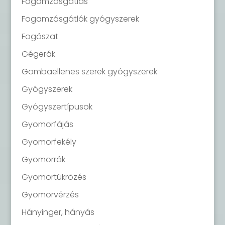
Fogamzásgátlás
Fogamzásgátlók gyógyszerek
Fogászat
Gégerák
Gombaellenes szerek gyógyszerek
Gyógyszerek
Gyógyszertípusok
Gyomorfájás
Gyomorfekély
Gyomorrák
Gyomortükrözés
Gyomorvérzés
Hányinger, hányás