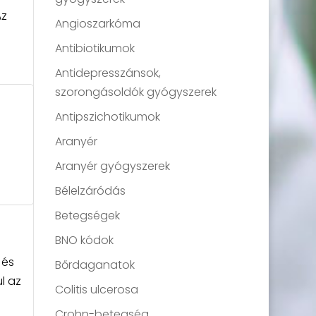
Az
Angioszarkóma
Antibiotikumok
Antidepresszánsok,
szorongásoldók gyógyszerek
Antipszichotikumok
Aranyér
Aranyér gyógyszerek
Bélelzáródás
Betegségek
BNO kódok
 és
Bőrdaganatok
l az
Colitis ulcerosa
Crohn-betegség