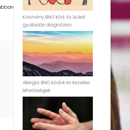
rabban
Köszvény BNO kód: Az ízületi
gyulladás diagnózisa
Allergia: BNO kódok és kezelési
lehetőségek