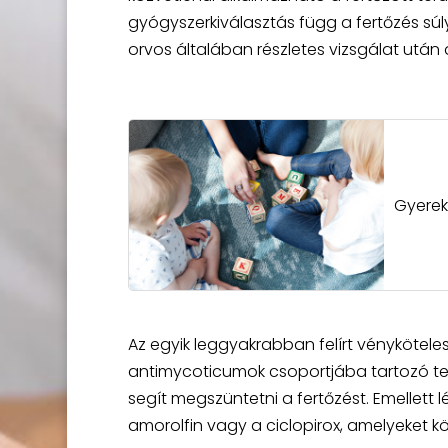
gyógyszerkiválasztás függ a fertőzés sú
orvos általában részletes vizsgálat után d
Gyerek
Az egyik leggyakrabban felírt vénykötel
antimycoticumok csoportjába tartozó ter
segít megszüntetni a fertőzést. Emellett 
amorolfin vagy a ciclopirox, amelyeket kö