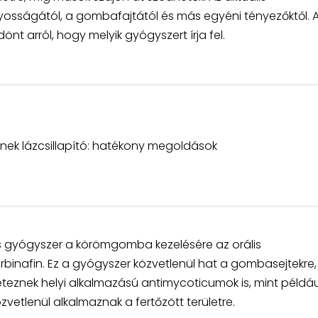
lyosságától, a gombafajtától és más egyéni tényezőktől. 
önt arról, hogy melyik gyógyszert írja fel.
nek lázcsillapító: hatékony megoldások
es gyógyszer a körömgomba kezelésére az orális
binafin. Ez a gyógyszer közvetlenül hat a gombasejtekre,
léteznek helyi alkalmazású antimycoticumok is, mint példáu
zvetlenül alkalmaznak a fertőzött területre.