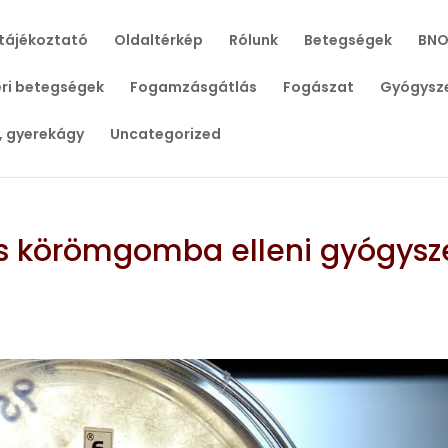
tájékoztató
Oldaltérkép
Rólunk
Betegségek
BNO
ri betegségek
Fogamzásgátlás
Fogászat
Gyógysz
, gyerekágy
Uncategorized
s körömgomba elleni gyógysz