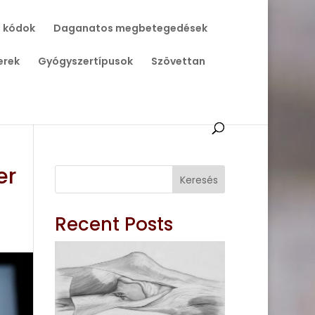
 kódok
Daganatos megbetegedések
erek
Gyógyszertípusok
Szövettan
er
Keresés
Recent Posts