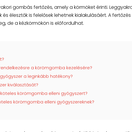
ori gombás fertőzés, amely a körmöket érinti. Leggyak
élesztők is felelősek lehetnek kialakulásáért. A fertőzés
g, de a kézkörmökön is előfordulhat.
t?
k rendelkezésre a körömgomba kezelésére?
 gyógyszer a leginkább hatékony?
zer kiválasztását?
nyköteles körömgomba elleni gyógyszert?
köteles körömgomba elleni gyógyszereknek?