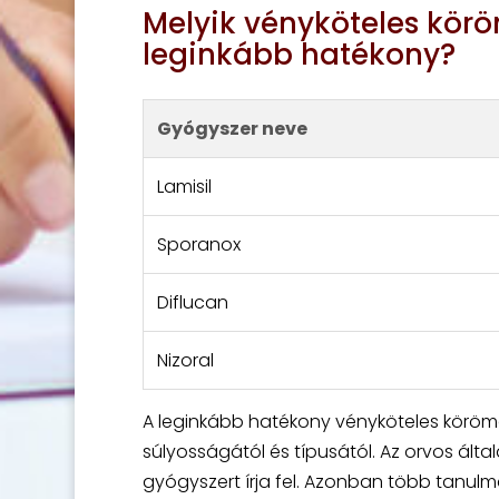
Melyik vényköteles kör
leginkább hatékony?
Gyógyszer neve
Lamisil
Sporanox
Diflucan
Nizoral
A leginkább hatékony vényköteles köröm
súlyosságától és típusától. Az orvos álta
gyógyszert írja fel. Azonban több tanul