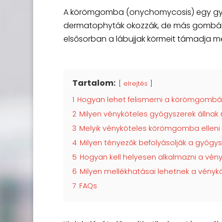
A körömgomba (onychomycosis) egy gyak
dermatophyták okozzák, de más gombák és 
elsősorban a lábujjak körmeit támadja me
Tartalom:
elrejtés
1
Hogyan lehet felismerni a körömgombá
2
Milyen vényköteles gyógyszerek állna
3
Melyik vényköteles körömgomba elleni
4
Milyen tényezők befolyásolják a gyógys
5
Hogyan kell helyesen alkalmazni a vé
6
Milyen mellékhatásai lehetnek a vény
7
FAQs