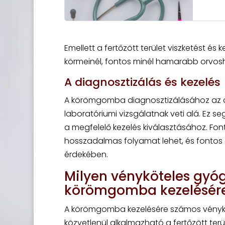
Emellett a fertőzött terület viszketést és 
körmeinél, fontos minél hamarabb orvosh
A diagnosztizálás és kezelés
A körömgomba diagnosztizálásához az or
laboratóriumi vizsgálatnak veti alá. Ez s
a megfelelő kezelés kiválasztásához. F
hosszadalmas folyamat lehet, és fontos
érdekében.
Milyen vényköteles gyóg
körömgomba kezelésér
A körömgomba kezelésére számos vényköt
közvetlenül alkalmazható a fertőzött terü