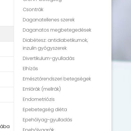
Csontrák
Daganatellenes szerek
Daganatos megbetegedések
Diabétesz: antidiabetikumok,
inzulin gyógyszerek
Divertikulum-gyulladás
Elhízás
Emésztőrendszeri betegségek
Emlőrák (mellrák)
Endometriózis
Epebetegség diéta
Epehólyag-gyulladás
tjába
Epehólyagrák