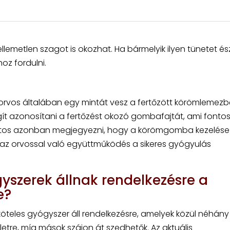
kellemetlen szagot is okozhat. Ha bármelyik ilyen tünetet ész
oz fordulni.
vos általában egy mintát vesz a fertőzött körömlemezbő
egít azonosítani a fertőzést okozó gombafajtát, ami fontos
ontos azonban megjegyezni, hogy a körömgomba kezelése
 az orvossal való együttműködés a sikeres gyógyulás
yszerek állnak rendelkezésre a
e?
eles gyógyszer áll rendelkezésre, amelyek közül néhány
letre, míg mások szájon át szedhetők. Az aktuális