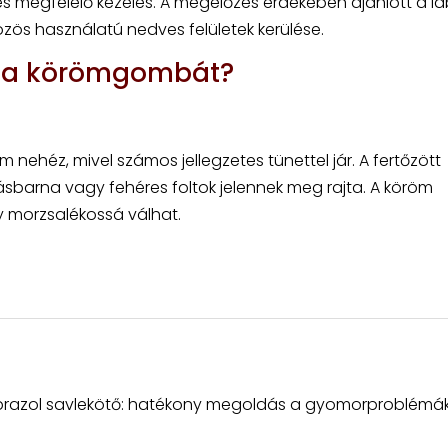
 és megfelelő kezelés. A megelőzés érdekében ajánlott a l
özös használatú nedves felületek kerülése.
ni a körömgombát?
ehéz, mivel számos jellegzetes tünettel jár. A fertőzött
ásbarna vagy fehéres foltok jelennek meg rajta. A köröm
 morzsalékossá válhat.
razol savlekötő: hatékony megoldás a gyomorproblémá