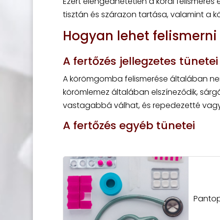
Ezért elengedhetetlen a korai felismerés
tisztán és szárazon tartása, valamint a k
Hogyan lehet felismer
A fertőzés jellegzetes tünetei
A körömgomba felismerése általában nem n
körömlemez általában elszíneződik, sárg
vastagabbá válhat, és repedezetté vagy
A fertőzés egyéb tünetei
Pantop