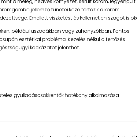
, mint a meleg, nedves környezet, sérült köröm, legyengült
römgomba jellemző tünetei közé tartozik a köröm
ettsége. Emellett viszketést és kellemetlen szagot is ok
lyeken, például uszodákban vagy zuhanyzókban. Fontos
pán esztétikai probléma. Kezelés nélkül a fertőzés
észségügyi kockázatot jelenthet.
teles gyulladáscsökkentők hatékony alkalmazása