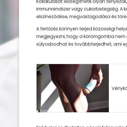
Kialakulását elősegíthetik olyan tényezők
immunrendszer vagy cukorbetegség. A kö
elszíneződése, megvastagodása és töredez
A fertőzés könnyen terjed közösségi he
megjegyezni, hogy a körömgomba nem csu
súlyosbodhat és továbbterjedhet, ami eg
Vénykö