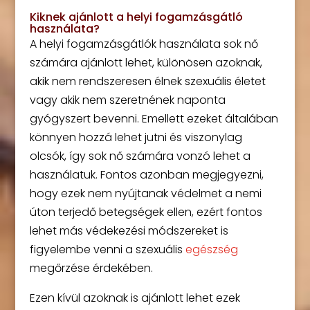
Kiknek ajánlott a helyi fogamzásgátló
használata?
A helyi fogamzásgátlók használata sok nő
számára ajánlott lehet, különösen azoknak,
akik nem rendszeresen élnek szexuális életet
vagy akik nem szeretnének naponta
gyógyszert bevenni. Emellett ezeket általában
könnyen hozzá lehet jutni és viszonylag
olcsók, így sok nő számára vonzó lehet a
használatuk. Fontos azonban megjegyezni,
hogy ezek nem nyújtanak védelmet a nemi
úton terjedő betegségek ellen, ezért fontos
lehet más védekezési módszereket is
figyelembe venni a szexuális
egészség
megőrzése érdekében.
Ezen kívül azoknak is ajánlott lehet ezek