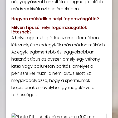
nőgyógyásszal konzultálni a legmegfelelőbb
módszer kiválasztása érdekében.
Hogyan működik a helyi fogamzásgátló?
Milyen típusú helyi fogamzásgátlók
léteznek?
A helyi fogamzásgátlók számos formában
léteznek, és mindegyikük más módon működik.
Az egyik legismertebb és leggyakrabban
használt típus az óvszer, amely egy vékony
latex vagy poliuretán borítás, amelyet a
péniszre kell húzni a nemi aktus előtt. Ez
megakadályozza, hogy a spermiumok
bejussanak a hüvelybe, így megelőzve a
terhességet.
A cikk címe: Aszpirin 100 mg: