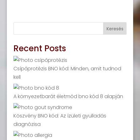
Keresés
Recent Posts
Csípőprotézis BNO kód: Minden, amit tudnod
kell
A környezetbarát életmód bno kód 8 alapján
Köszvény BNO kód: Az ízületi gyulladás
diagnózisa