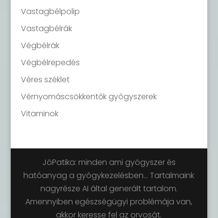
Vastagbélpolip
Vastagbélrák
Végbélrák
Végbélrepedés
Véres széklet
Vérnyomáscsökkentők gyógyszerek
Vitaminok
JóPatika: minden ami gyógyszer és
hatóanyag a gyógykezelésben... Tartalmaink
nagyrésze AI által generált tartalom.
Amennyiben egészségügyi problémája van,
akkor keresse fel az orvosát.