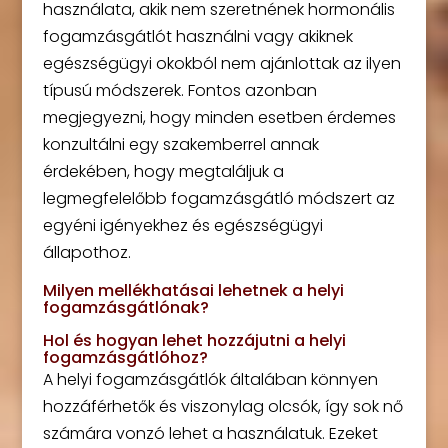
használata, akik nem szeretnének hormonális
fogamzásgátlót használni vagy akiknek
egészségügyi okokból nem ajánlottak az ilyen
típusú módszerek. Fontos azonban
megjegyezni, hogy minden esetben érdemes
konzultálni egy szakemberrel annak
érdekében, hogy megtaláljuk a
legmegfelelőbb fogamzásgátló módszert az
egyéni igényekhez és egészségügyi
állapothoz.
Milyen mellékhatásai lehetnek a helyi
fogamzásgátlónak?
Hol és hogyan lehet hozzájutni a helyi
fogamzásgátlóhoz?
A helyi fogamzásgátlók általában könnyen
hozzáférhetők és viszonylag olcsók, így sok nő
számára vonzó lehet a használatuk. Ezeket