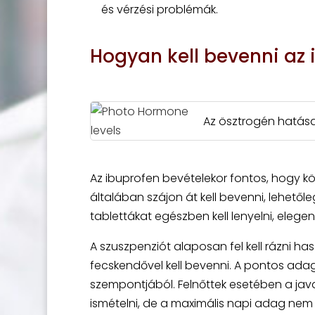
és vérzési problémák.
Hogyan kell bevenni az 
Az ösztrogén hatása
Az ibuprofen bevételekor fontos, hogy k
általában szájon át kell bevenni, lehetől
tablettákat egészben kell lenyelni, elege
A szuszpenziót alaposan fel kell rázni ha
fecskendővel kell bevenni. A pontos ad
szempontjából. Felnőttek esetében a jav
ismételni, de a maximális napi adag nem