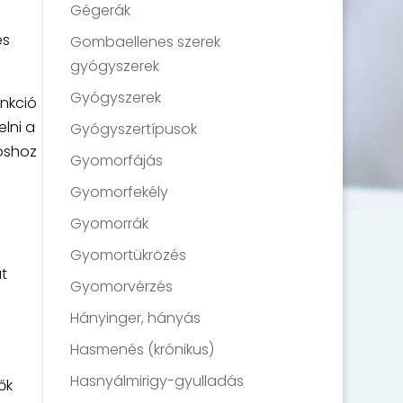
Gégerák
és
Gombaellenes szerek
gyógyszerek
Gyógyszerek
unkció
lni a
Gyógyszertípusok
voshoz
Gyomorfájás
Gyomorfekély
Gyomorrák
Gyomortükrözés
t
Gyomorvérzés
Hányinger, hányás
Hasmenés (krónikus)
Hasnyálmirigy-gyulladás
ők