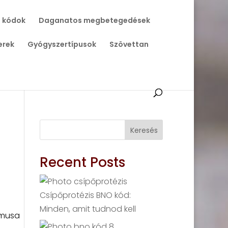
 kódok
Daganatos megbetegedések
erek
Gyógyszertípusok
Szövettan
Keresés
Recent Posts
Csípőprotézis BNO kód:
Minden, amit tudnod kell
zmusa