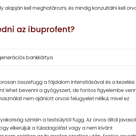
alapján kell meghatározni, és mindig konzultálni kell orvo
edni az ibuprofent?
j generációs bankkártya
osan összefügg a fájdalom intenzitásával és a kezelési c
nt lehet bevenni a gyógyszert, de fontos figyelembe venn
asználat nem ajánlott orvosi felügyelet nélkül, mivel ez
oriság szintén a testsúlytól függ. Az orvos által javasol
hogy elkerüljük a túladagolást vagy a nem kívánt