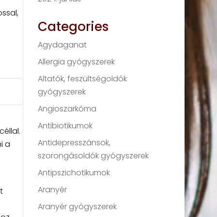
ssal,
Categories
Agydaganat
Allergia gyógyszerek
Altatók, feszültségoldók
gyógyszerek
Angioszarkóma
Antibiotikumok
éllal.
Antidepresszánsok,
i a
szorongásoldók gyógyszerek
Antipszichotikumok
Aranyér
t
Aranyér gyógyszerek