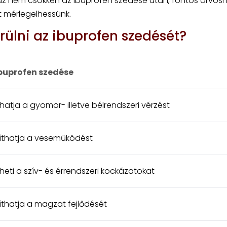
áz nem csökken az ibuprofen szedése után, fontos orvos
t mérlegelhessünk.
rülni az ibuprofen szedését?
ibuprofen szedése
hatja a gyomor- illetve bélrendszeri vérzést
síthatja a veseműködést
heti a szív- és érrendszeri kockázatokat
íthatja a magzat fejlődését