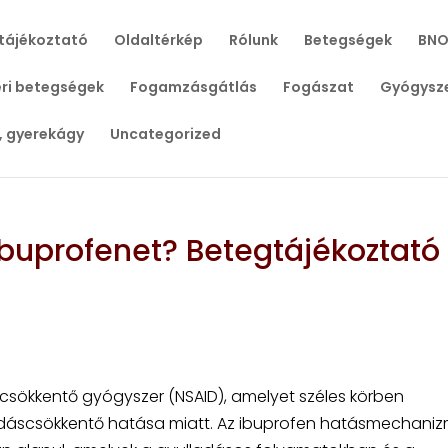
tájékoztató
Oldaltérkép
Rólunk
Betegségek
BNO
ri betegségek
Fogamzásgátlás
Fogászat
Gyógysz
, gyerekágy
Uncategorized
buprofenet? Betegtájékoztató
csökkentő gyógyszer (NSAID), amelyet széles körben
ladáscsökkentő hatása miatt. Az ibuprofen hatásmechani