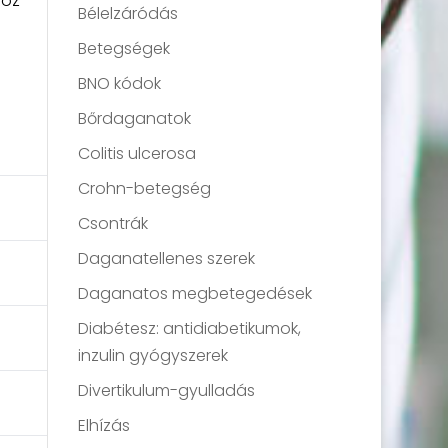
hoz
Bélelzáródás
Betegségek
BNO kódok
Bőrdaganatok
Colitis ulcerosa
Crohn-betegség
Csontrák
Daganatellenes szerek
Daganatos megbetegedések
Diabétesz: antidiabetikumok,
inzulin gyógyszerek
Divertikulum-gyulladás
Elhízás