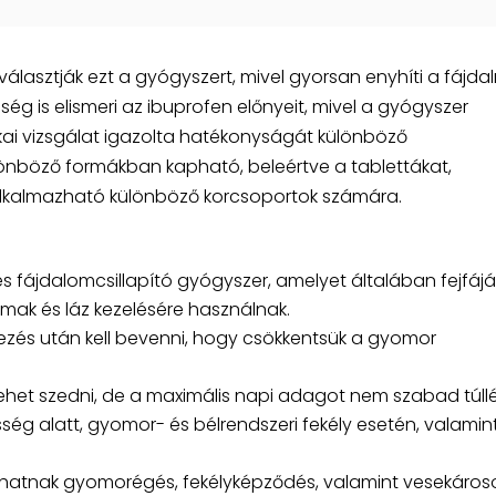
lasztják ezt a gyógyszert, mivel gyorsan enyhíti a fájda
ség is elismeri az ibuprofen előnyeit, mivel a gyógyszer
nikai vizsgálat igazolta hatékonyságát különböző
önböző formákban kapható, beleértve a tablettákat,
 alkalmazható különböző korcsoportok számára.
 fájdalomcsillapító gyógyszer, amelyet általában fejfájá
mak és láz kezelésére használnak.
ezés után kell bevenni, hogy csökkentsük a gyomor
ehet szedni, de a maximális napi adagot nem szabad túllé
esség alatt, gyomor- és bélrendszeri fekély esetén, valamin
ozhatnak gyomorégés, fekélyképződés, valamint vesekáro