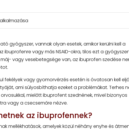
s alkalmazása
tó gyógyszer, vannak olyan esetek, amikor kerülni kell a
az ibuprofenre vagy más NSAID-okra, tilos ezt a gyógyszer
os máj- vagy vesebetegsége van, az ibuprofen szedése n
tot.
 fekélyek vagy gyomorvérzés esetén is óvatosan kell eljár
rtyáját, ami súlyosbíthatja ezeket a problémákat. Terhes 
l orvosukkal, mielőtt ibuprofent szednének, mivel bizonyos
tra vagy a csecsemőre nézve.
hetnek az ibuprofennek?
nak mellékhatások, amelyek közül néhány enyhe és átmen