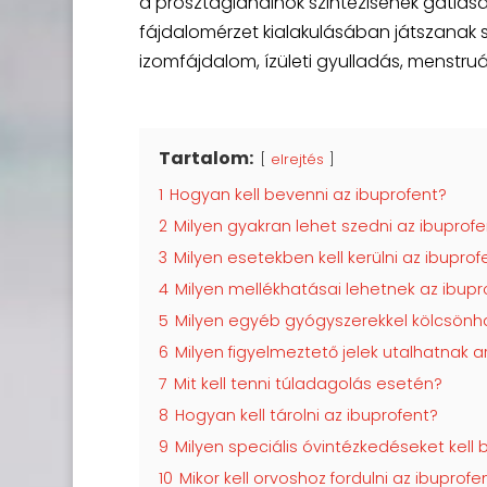
a prosztaglandinok szintézisének gátlás
fájdalomérzet kialakulásában játszanak s
izomfájdalom, ízületi gyulladás, menstruá
Tartalom:
elrejtés
1
Hogyan kell bevenni az ibuprofent?
2
Milyen gyakran lehet szedni az ibuprofe
3
Milyen esetekben kell kerülni az ibupro
4
Milyen mellékhatásai lehetnek az ibup
5
Milyen egyéb gyógyszerekkel kölcsönh
6
Milyen figyelmeztető jelek utalhatnak 
7
Mit kell tenni túladagolás esetén?
8
Hogyan kell tárolni az ibuprofent?
9
Milyen speciális óvintézkedéseket kell
10
Mikor kell orvoshoz fordulni az ibupro