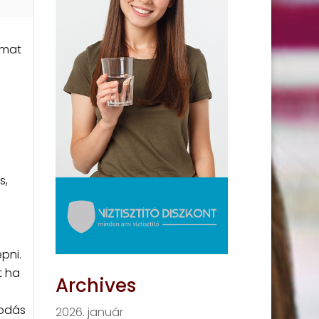
lmat
s,
pni.
t ha
Archives
sodás
2026. január