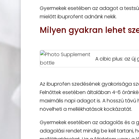
Gyermekek esetében az adagot a testsúly 
mielőtt ibuprofent adnánk nekik.
Milyen gyakran lehet sz
A cibic plus: az ú
Az ibuprofen szedésének gyakorisága szor
Felnőttek esetében általában 4-6 óránké
maximális napi adagot is. A hosszú távú h
növelheti a mellékhatások kockázatát.
Gyermekek esetében az adagolás és a gyak
adagolási rendet mindig be kell tartani, 