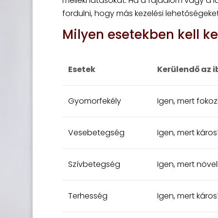
mellékhatásokat. Ha a fájdalom vagy a l
fordulni, hogy más kezelési lehetőségeke
Milyen esetekben kell ke
Esetek
Kerülendő az 
Gyomorfekély
Igen, mert fokoz
Vesebetegség
Igen, mert káro
Szívbetegség
Igen, mert növel
Terhesség
Igen, mert káros