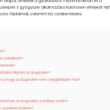
án alapul, amelyek a gyulladásos folyamatokban és a
zerepet. E gyógyszer alkalmazása különösen elterjedt fejf
ciós fájdalmak, valamint láz csökkentésére.
nt?
fen szedését?
rofennek?
atásba léphet az ibuprofen?
arra, hogy az ibuprofen nem megfelelően hat?
 betartani az ibuprofen szedése során?
fen szedése közben?