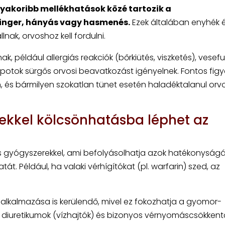
yakoribb mellékhatások közé tartozik a
inger, hányás vagy hasmenés.
Ezek általában enyhék 
nak, orvoshoz kell fordulni.
k, például allergiás reakciók (bőrkiütés, viszketés), vesef
otok sürgős orvosi beavatkozást igényelnek. Fontos figye
n, és bármilyen szokatlan tünet esetén haladéktalanul or
ekkel kölcsönhatásba léphet az
 gyógyszerekkel, ami befolyásolhatja azok hatékonyságá
t. Például, ha valaki vérhígítókat (pl. warfarin) szed, az
 alkalmazása is kerülendő, mivel ez fokozhatja a gyomor-
A diuretikumok (vízhajtók) és bizonyos vérnyomáscsökkent