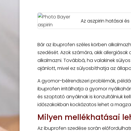
Az aszpirin hatásai é
Bár az ibuprofen széles körben alkalmazha
szedését. Azok számára, akik allergiásak 
alkalmazni. Továbbá, ha valakinek súly
ajánlott, mivel ez súlyosbíthatja az állapo
A gyomor-bélrendszeri problémák, például
ibuprofen irritálhatja a gyomor nyálkahá
és szoptató anyáknak is konzultálniuk kel
időszakokban kockázatos lehet a magza
Milyen mellékhatásai le
Az ibuprofen szedése során előfordulhat