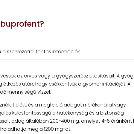
ibuprofent?
 a szervezetre: fontos információk
övessük az orvos vagy a gyógyszerész utasításait. A gyóg
eg étkezés után, hogy csökkentsük a gyomor irritációját. A
ndő mennyiségű vízzel.
sználat előtt, és a megfelelő adagot mérőkanállal vagy
agolás kulcsfontosságú a hatékonyság és a biztonság
asolt adag általában 200-400 mg, amelyet 4-6 óránként 
 haladhatja meg a 1200 mg-ot.