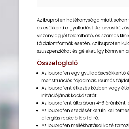
Az ibuprofen hatékonysága miatt sokan vá
és csökkenti a gyulladást. Az orvosi közös
viszonylag jól tolerálható, és számos kli
fájdalomformák esetén. Az ibuprofen kül
szuszpenziókat és géleket, így könnyen
Összefoglaló
Az ibuprofen egy gyulladáscsökkentő és
menstruációs fájdalmak, reumás fájdal
Az ibuprofent étkezés közben vagy étk
irritációjának kockázatát.
Az ibuprofent általában 4-6 óránként l
Az ibuprofen szedését kerülni kell terh
allergiás reakció lép fel rá.
Az ibuprofen mellékhatásai közé tart