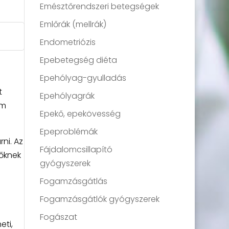
Emésztőrendszeri betegségek
Emlőrák (mellrák)
Endometriózis
Epebetegség diéta
Epehólyag-gyulladás
t
Epehólyagrák
em
Epekő, epekövesség
Epeproblémák
ni. Az
Fájdalomcsillapító
nőknek
gyógyszerek
Fogamzásgátlás
Fogamzásgátlók gyógyszerek
Fogászat
eti,