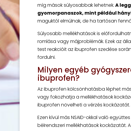
míg mások súlyosabbak lehetnek.
A legg
gyomorpanaszok, mint például hány
maguktól elmúlnak, de ha tartósan fennáll
Súlyosabb mellékhatások is előfordulhatna
romlása vagy májproblémák. Ezek az állap
test reakcióit az ibuprofen szedése sorá
fordulni.
Milyen egyéb gyógyszer
ibuprofen?
Az ibuprofen kölcsönhatásba léphet más
vagy fokozhatja a mellékhatások kockázatá
ibuprofen növelheti a vérzés kockázatát.
Ezen kívül más NSAID-okkal való együttes
bélrendszeri mellékhatások kockázatát. 