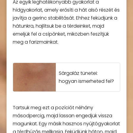
Az egyik leghatékonyabb gyakorlat a
hídgyakorlat, amely erősíti a hát alsó részét és
javítja a gerinc stabilitását. Ehhez feküdjünk a
hátunkra, hajlítsuk be a térdeinket, majd
emeljük fel a csípőnket, miközben feszítjük
meg a farizmainkat.
Sárgaláz tünetei:
hogyan ismerheted fel?
Tartsuk meg ezt a pozíciót néhány
másodpercig, majd lassan engedjük vissza
magunkat. Egy másik hasznos nyújtógyakorlat
a térdhúzás mellkasig. Feküdjünk háton, majd