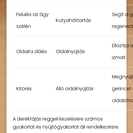
Felülés az ágy
Segít a g
Kutyaháttartás
szélén
regener
Ellazítja 
Oldalra dőlés
Oldalnyújtás
izmait
Megnyújt
Kitörés
Álló oldalnyújtás
gerincet 
oldalizm
A derékfájás reggeli kezelésére számos
gyakorlat és nyújtógyakorlat áll rendelkezésre.