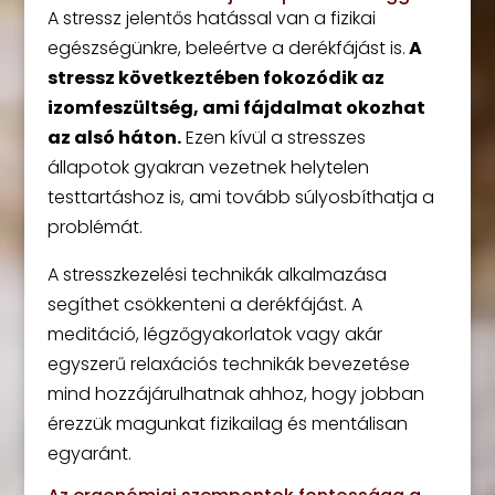
A stressz jelentős hatással van a fizikai
egészségünkre, beleértve a derékfájást is.
A
stressz következtében fokozódik az
izomfeszültség, ami fájdalmat okozhat
az alsó háton.
Ezen kívül a stresszes
állapotok gyakran vezetnek helytelen
testtartáshoz is, ami tovább súlyosbíthatja a
problémát.
A stresszkezelési technikák alkalmazása
segíthet csökkenteni a derékfájást. A
meditáció, légzőgyakorlatok vagy akár
egyszerű relaxációs technikák bevezetése
mind hozzájárulhatnak ahhoz, hogy jobban
érezzük magunkat fizikailag és mentálisan
egyaránt.