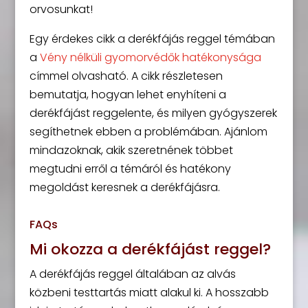
orvosunkat!
Egy érdekes cikk a derékfájás reggel témában
a
Vény nélküli gyomorvédők hatékonysága
címmel olvasható. A cikk részletesen
bemutatja, hogyan lehet enyhíteni a
derékfájást reggelente, és milyen gyógyszerek
segíthetnek ebben a problémában. Ajánlom
mindazoknak, akik szeretnének többet
megtudni erről a témáról és hatékony
megoldást keresnek a derékfájásra.
FAQs
Mi okozza a derékfájást reggel?
A derékfájás reggel általában az alvás
közbeni testtartás miatt alakul ki. A hosszabb