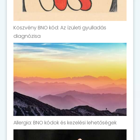
Köszvény BNO kód: Az ízületi gyulladás
diagnózisa
Allergia: BNO kódok és kezelési lehetőségek