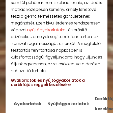
sem túl puhának nem szabad lennie; az ideális
matrac közepesen kemény, amely lehetővé
teszi a gerinc természetes görbületeinek
megőrzését. Ezen kívül érdemes rendszeresen
végezni
nyújtógyakorlatokat
és erősítő
edzéseket, amelyek segítenek fenntartani az
izomzat rugalmasságát és erejét. A megfelelő
testtartás fenntartása napközben is
kulcsfontosságú; figyeljünk arra, hogy üljünk és
álljunk egyenesen, ezzel csökkentve a derékra
nehezedő terhelést.
Gyakorlatok és nyújtógyakorlatok a
derékfájás reggeli kezelésére
Derékfáj
Gyakorlatok
Nyújtógyakorlatok
kezelés