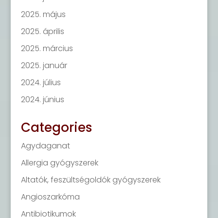
2025. május
2025. április
2025. március
2025. január
2024. július
2024. június
Categories
Agydaganat
Allergia gyógyszerek
Altatók, feszültségoldók gyógyszerek
Angioszarkóma
Antibiotikumok