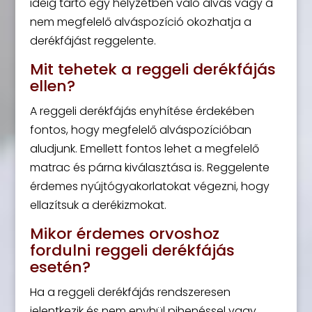
ideig tartó egy helyzetben való alvás vagy a
nem megfelelő alváspozíció okozhatja a
derékfájást reggelente.
Mit tehetek a reggeli derékfájás
ellen?
A reggeli derékfájás enyhítése érdekében
fontos, hogy megfelelő alváspozícióban
aludjunk. Emellett fontos lehet a megfelelő
matrac és párna kiválasztása is. Reggelente
érdemes nyújtógyakorlatokat végezni, hogy
ellazítsuk a derékizmokat.
Mikor érdemes orvoshoz
fordulni reggeli derékfájás
esetén?
Ha a reggeli derékfájás rendszeresen
jelentkezik és nem enyhül pihenéssel vagy