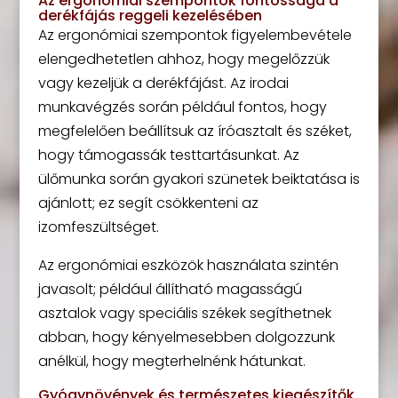
Az ergonómiai szempontok fontossága a
derékfájás reggeli kezelésében
Az ergonómiai szempontok figyelembevétele
elengedhetetlen ahhoz, hogy megelőzzük
vagy kezeljük a derékfájást. Az irodai
munkavégzés során például fontos, hogy
megfelelően beállítsuk az íróasztalt és széket,
hogy támogassák testtartásunkat. Az
ülőmunka során gyakori szünetek beiktatása is
ajánlott; ez segít csökkenteni az
izomfeszültséget.
Az ergonómiai eszközök használata szintén
javasolt; például állítható magasságú
asztalok vagy speciális székek segíthetnek
abban, hogy kényelmesebben dolgozzunk
anélkül, hogy megterhelnénk hátunkat.
Gyógynövények és természetes kiegészítők