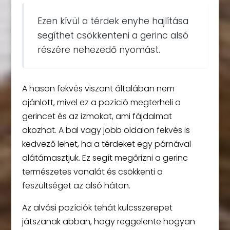
Ezen kívül a térdek enyhe hajlítása
segíthet csökkenteni a gerinc alsó
részére nehezedő nyomást.
A hason fekvés viszont általában nem
ajánlott, mivel ez a pozíció megterheli a
gerincet és az izmokat, ami fájdalmat
okozhat. A bal vagy jobb oldalon fekvés is
kedvező lehet, ha a térdeket egy párnával
alátámasztjuk. Ez segít megőrizni a gerinc
természetes vonalát és csökkenti a
feszültséget az alsó háton.
Az alvási pozíciók tehát kulcsszerepet
játszanak abban, hogy reggelente hogyan