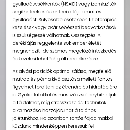
gyulladáscsökkentők (NSAID) vagy izomlazítók
segíthetnek csökkenteni a fájdalmat és
gyulladást. Súlyosabb esetekben fizioterápiás
kezelések vagy akár sebészeti beavatkozások
is szükségessé válhatnak. Összegzés: A
derékfájás reggelente sok ember életét
megnehezíti, de számos megelőző intézkedés
és kezelési lehetőség áll rendelkezésre.
Az alvási pozíciók optimalizálása, megfelelő
matrac és párna kiválasztása mellett fontos
figyelmet fordítani az étrendre és hidratációra
is. Gyakorlatokkal és masszázzsal enyhíthetjük
a fájdalmat, míg stresszkezelési technikák
alkalmazása hozzájárulhat általános
jólétünkhöz. Ha azonban tartós fájdalmakkal
küzdünk, mindenképpen keressük fel