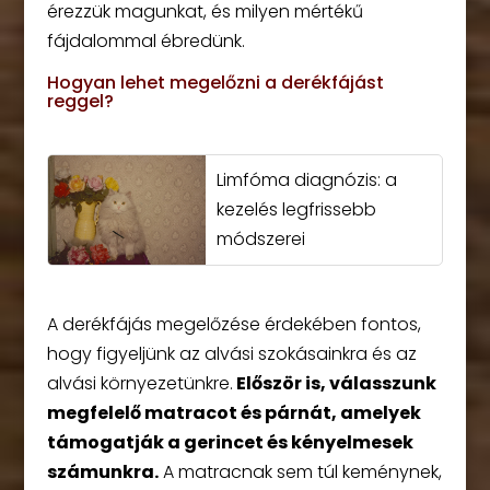
érezzük magunkat, és milyen mértékű
fájdalommal ébredünk.
Hogyan lehet megelőzni a derékfájást
reggel?
Limfóma diagnózis: a
kezelés legfrissebb
módszerei
A derékfájás megelőzése érdekében fontos,
hogy figyeljünk az alvási szokásainkra és az
alvási környezetünkre.
Először is, válasszunk
megfelelő matracot és párnát, amelyek
támogatják a gerincet és kényelmesek
számunkra.
A matracnak sem túl keménynek,