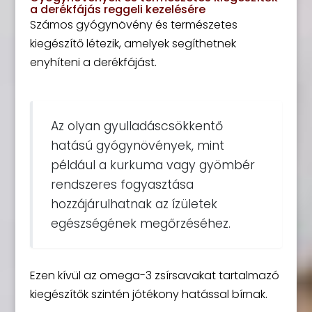
a derékfájás reggeli kezelésére
Számos gyógynövény és természetes
kiegészítő létezik, amelyek segíthetnek
enyhíteni a derékfájást.
Az olyan gyulladáscsökkentő
hatású gyógynövények, mint
például a kurkuma vagy gyömbér
rendszeres fogyasztása
hozzájárulhatnak az ízületek
egészségének megőrzéséhez.
Ezen kívül az omega-3 zsírsavakat tartalmazó
kiegészítők szintén jótékony hatással bírnak.