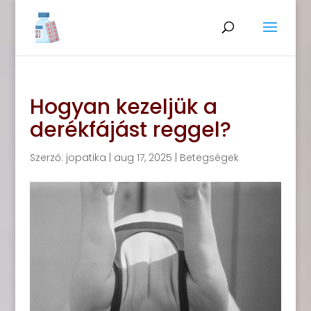
Hogyan kezeljük a
derékfájást reggel?
Szerző:
jopatika
|
aug 17, 2025
|
Betegségek