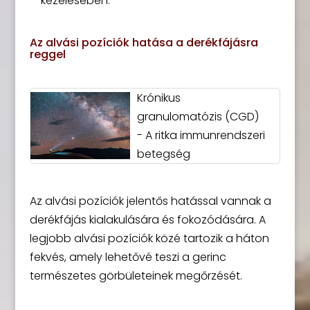
kezelésében.
Az alvási pozíciók hatása a derékfájásra
reggel
Krónikus
granulomatózis (CGD)
- A ritka immunrendszeri
betegség
Az alvási pozíciók jelentős hatással vannak a
derékfájás kialakulására és fokozódására. A
legjobb alvási pozíciók közé tartozik a háton
fekvés, amely lehetővé teszi a gerinc
természetes görbületeinek megőrzését.