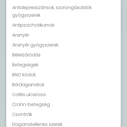
Antidepresszánsok, szorongásoldók
gyógyszerek
Antipszichotikumok
Aranyér
Aranyér gyógyszerek
Bélelzáródás
Betegségek
BNO kódok
Bőrdaganatok
Colitis ulcerosa
Crohn-betegség
Csontrák
Daganatellenes szerek