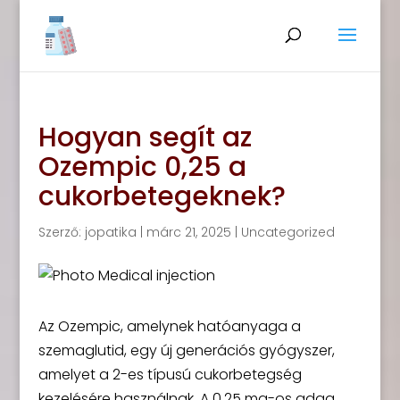
Hogyan segít az
Ozempic 0,25 a
cukorbetegeknek?
Szerző:
jopatika
|
márc 21, 2025
|
Uncategorized
Az Ozempic, amelynek hatóanyaga a
szemaglutid, egy új generációs gyógyszer,
amelyet a 2-es típusú cukorbetegség
kezelésére használnak. A 0,25 mg-os adag