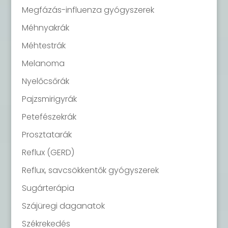
Megfázás-influenza gyógyszerek
Méhnyakrák
Méhtestrák
Melanoma
Nyelőcsőrák
Pajzsmirigyrák
Petefészekrák
Prosztatarák
Reflux (GERD)
Reflux, savcsökkentők gyógyszerek
Sugárterápia
Szájüregi daganatok
Székrekedés