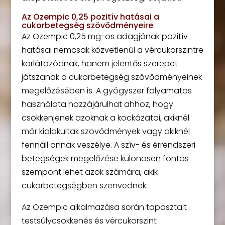
Az Ozempic 0,25 pozitív hatásai a
cukorbetegség szövődményeire
Az Ozempic 0,25 mg-os adagjának pozitív
hatásai nemcsak közvetlenül a vércukorszintre
korlátozódnak, hanem jelentős szerepet
játszanak a cukorbetegség szövődményeinek
megelőzésében is. A gyógyszer folyamatos
használata hozzájárulhat ahhoz, hogy
csökkenjenek azoknak a kockázatai, akiknél
már kialakultak szövődmények vagy akiknél
fennáll annak veszélye. A szív- és érrendszeri
betegségek megelőzése különösen fontos
szempont lehet azok számára, akik
cukorbetegségben szenvednek.
Az Ozempic alkalmazása során tapasztalt
testsúlycsökkenés és vércukorszint