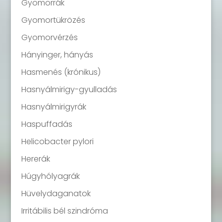
Gyomorrák
Gyomortükrözés
Gyomorvérzés
Hányinger, hányás
Hasmenés (krónikus)
Hasnyálmirigy-gyulladás
Hasnyálmirigyrák
Haspuffadás
Helicobacter pylori
Hererák
Húgyhólyagrák
Hüvelydaganatok
Irritábilis bél szindróma