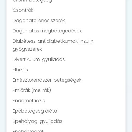
Csontrák
Daganatellenes szerek
Daganatos megbetegedések
Diabétesz: antidiabetikumok, inzulin
gyógyszerek
Divertikulum-gyulladás
Elhízás
Emésztőrendszeri betegségek
Emlőrák (mellrák)
Endometriózis
Epebetegség diéta
Epehólyag-gyulladás
Epehólyagrák