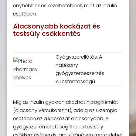
enyhébbek és kezelhetőbbek, mint az inzulin
esetében.
Alacsonyabb kockázat és
testsúly csökkentés
Gyógyszerellátás: A
hatékony
gyógyszerbeszerzés
kulcsfontosságú
Míg az inzulin gyakran okozhat hipoglikémiát
(alacsony vércukorszint), addig az Ozempic
esetében ez a kockázat alacsonyabb. A
gyógyszer emellett segíthet a testsúly
csökkentésében is, ami különösen fontos lehet