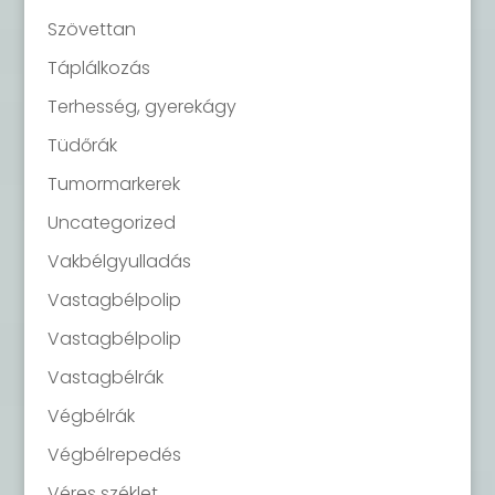
Szövettan
Táplálkozás
Terhesség, gyerekágy
Tüdőrák
Tumormarkerek
Uncategorized
Vakbélgyulladás
Vastagbélpolip
Vastagbélpolip
Vastagbélrák
Végbélrák
Végbélrepedés
Véres széklet