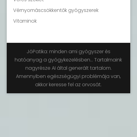
Vérnyomáscsökkentők gyógyszerek
Vitaminok
JóPatika: minden ami gyógyszer és
hatóanyag a gyógykezelésben... Tartalmaink
nagyrésze AI által generált tartalom.
Amennyiben egészségügyi problémája van,
akkor keresse fel az orvosát.