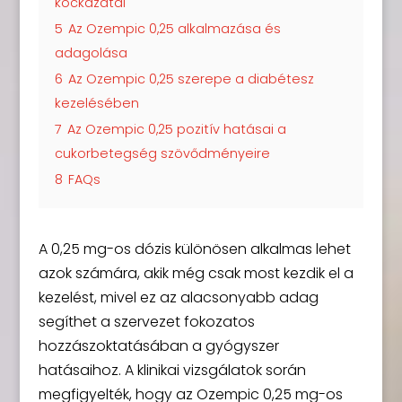
kockázatai
5
Az Ozempic 0,25 alkalmazása és
adagolása
6
Az Ozempic 0,25 szerepe a diabétesz
kezelésében
7
Az Ozempic 0,25 pozitív hatásai a
cukorbetegség szövődményeire
8
FAQs
A 0,25 mg-os dózis különösen alkalmas lehet
azok számára, akik még csak most kezdik el a
kezelést, mivel ez az alacsonyabb adag
segíthet a szervezet fokozatos
hozzászoktatásában a gyógyszer
hatásaihoz. A klinikai vizsgálatok során
megfigyelték, hogy az Ozempic 0,25 mg-os