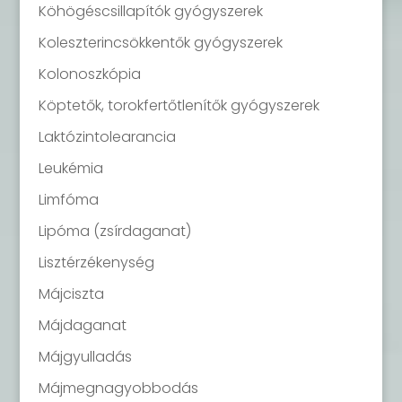
Köhögéscsillapítók gyógyszerek
Koleszterincsökkentők gyógyszerek
Kolonoszkópia
Köptetők, torokfertőtlenítők gyógyszerek
Laktózintolearancia
Leukémia
Limfóma
Lipóma (zsírdaganat)
Lisztérzékenység
Májciszta
Májdaganat
Májgyulladás
Májmegnagyobbodás