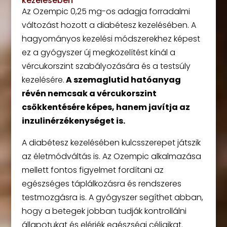
kezelésében
Az Ozempic 0,25 mg-os adagja forradalmi
változást hozott a diabétesz kezelésében. A
hagyományos kezelési módszerekhez képest
ez a gyógyszer új megközelítést kínál a
vércukorszint szabályozására és a testsúly
kezelésére.
A szemaglutid hatóanyag
révén nemcsak a vércukorszint
csökkentésére képes, hanem javítja az
inzulinérzékenységet is.
A diabétesz kezelésében kulcsszerepet játszik
az életmódváltás is. Az Ozempic alkalmazása
mellett fontos figyelmet fordítani az
egészséges táplálkozásra és rendszeres
testmozgásra is. A gyógyszer segíthet abban,
hogy a betegek jobban tudják kontrollálni
állapotukat és elérjék egészségi céljaikat.