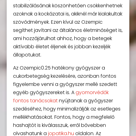
stabilizálásának köszönhetően csökkenhetnek
azoknak a kockázatai is, akiknél már kialakultak
szövődmények. Ezen kívül az Ozempic
segíthet javítani az általános életminőséget is,
ami hozzájárulhat ahhoz, hogy a betegek
aktívabb életet éljenek és jobban kezeljék
állapotukat.
Az Ozempic0.25 hatékony gyógyszer a
cukorbetegség kezelésére, azonban fontos
figyelembe venni a gyógyszer mellé szedett
egyéb gyógyszereket is. A
gyomorvédők
fontos tanácsokat
nyújtanak a gyógyszer
szedéséhez, hogy minimalizálják az esetleges
mellékhatásokat. Fontos, hogy a megfelelő
hashajtót is kiválasszuk, erről bővebben
olvashatunk a
jopatika.hu
oldalon. Az