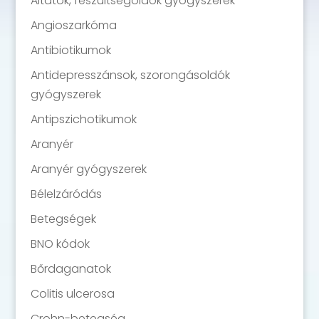
Altatók, feszültségoldók gyógyszerek
Angioszarkóma
Antibiotikumok
Antidepresszánsok, szorongásoldók
gyógyszerek
Antipszichotikumok
Aranyér
Aranyér gyógyszerek
Bélelzáródás
Betegségek
BNO kódok
Bőrdaganatok
Colitis ulcerosa
Crohn-betegség