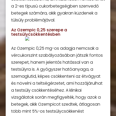
a 2-es típusú cukorbetegségben szenvedő
betegek számára, akik gyakran küzdenek a
túlsúly problémájával.
Az Ozempic 0,25 szerepe a
testsúlycsökkentésben
Az Ozempic 0,25 mg-os adagja nemcsak a
vércukorszint szabályozásában játszik fontos
szerepet, hanem jelentős hatással van a
testsúlyra is. A gyógyszer hatóanyaga, a
szemaglutid, képes csökkenteni az étvágyat
és növelni a teltségérzetet, ami hozzájárulhat
a testsúly csökkentéséhez. A klinikai
vizsgálatok során megfigyelték, hogy azok a
betegek, akik Ozempicot szedtek, átlagosan
több mint 5%-os testsúlycsökkenést