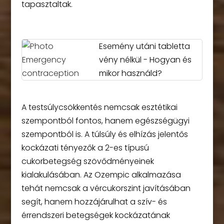
tapasztaltak.
Esemény utáni tabletta
vény nélkül - Hogyan és
mikor használd?
A testsúlycsökkentés nemcsak esztétikai
szempontból fontos, hanem egészségügyi
szempontból is. A túlsúly és elhízás jelentős
kockázati tényezők a 2-es típusú
cukorbetegség szövődményeinek
kialakulásában. Az Ozempic alkalmazása
tehát nemcsak a vércukorszint javításában
segít, hanem hozzájárulhat a szív- és
érrendszeri betegségek kockázatának