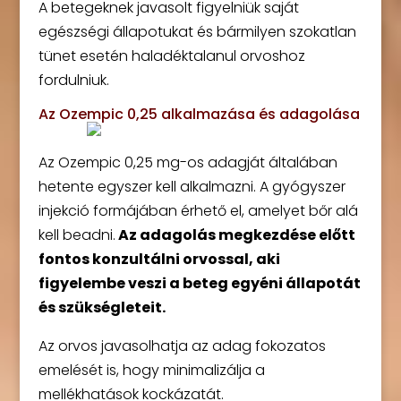
A betegeknek javasolt figyelniük saját
egészségi állapotukat és bármilyen szokatlan
tünet esetén haladéktalanul orvoshoz
fordulniuk.
Az Ozempic 0,25 alkalmazása és adagolása
Az Ozempic 0,25 mg-os adagját általában
hetente egyszer kell alkalmazni. A gyógyszer
injekció formájában érhető el, amelyet bőr alá
kell beadni.
Az adagolás megkezdése előtt
fontos konzultálni orvossal, aki
figyelembe veszi a beteg egyéni állapotát
és szükségleteit.
Az orvos javasolhatja az adag fokozatos
emelését is, hogy minimalizálja a
mellékhatások kockázatát.