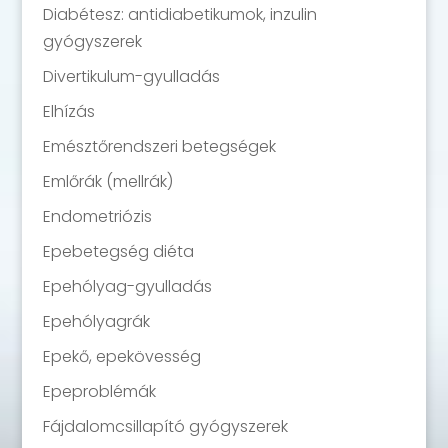
Diabétesz: antidiabetikumok, inzulin
gyógyszerek
Divertikulum-gyulladás
Elhízás
Emésztőrendszeri betegségek
Emlőrák (mellrák)
Endometriózis
Epebetegség diéta
Epehólyag-gyulladás
Epehólyagrák
Epekő, epekövesség
Epeproblémák
Fájdalomcsillapító gyógyszerek