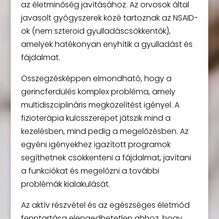
az életminőség javításához. Az orvosok által
javasolt gyógyszerek közé tartoznak az NSAID-
ok (nem szteroid gyulladáscsökkentők),
amelyek hatékonyan enyhítik a gyulladást és
fájdalmat.
Összegzésképpen elmondható, hogy a
gerincferdülés komplex probléma, amely
multidiszciplináris megközelítést igényel. A
fizioterápia kulcsszerepet játszik mind a
kezelésben, mind pedig a megelőzésben. Az
egyéni igényekhez igazított programok
segíthetnek csökkenteni a fájdalmat, javítani
a funkciókat és megelőzni a további
problémák kialakulását.
Az aktív részvétel és az egészséges életmód
fenntartása elengedhetetlen ahhoz, hogy