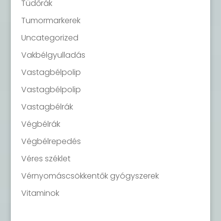
Tüdőrák
Tumormarkerek
Uncategorized
Vakbélgyulladás
Vastagbélpolip
Vastagbélpolip
Vastagbélrák
Végbélrák
Végbélrepedés
Véres széklet
Vérnyomáscsökkentők gyógyszerek
Vitaminok