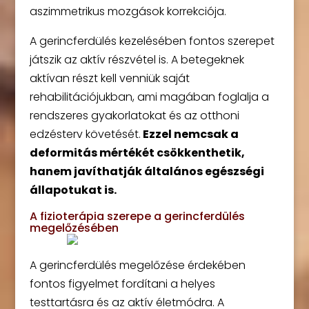
aszimmetrikus mozgások korrekciója.
A gerincferdülés kezelésében fontos szerepet
játszik az aktív részvétel is. A betegeknek
aktívan részt kell venniük saját
rehabilitációjukban, ami magában foglalja a
rendszeres gyakorlatokat és az otthoni
edzésterv követését.
Ezzel nemcsak a
deformitás mértékét csökkenthetik,
hanem javíthatják általános egészségi
állapotukat is.
A fizioterápia szerepe a gerincferdülés
megelőzésében
A gerincferdülés megelőzése érdekében
fontos figyelmet fordítani a helyes
testtartásra és az aktív életmódra. A