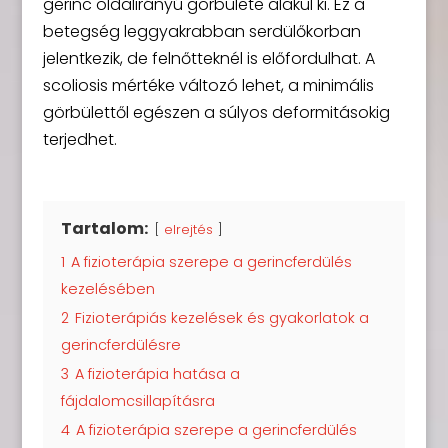
gerinc oldalirányú görbülete alakul ki. Ez a
betegség leggyakrabban serdülőkorban
jelentkezik, de felnőtteknél is előfordulhat. A
scoliosis mértéke változó lehet, a minimális
görbülettől egészen a súlyos deformitásokig
terjedhet.
Tartalom:
elrejtés
1
A fizioterápia szerepe a gerincferdülés
kezelésében
2
Fizioterápiás kezelések és gyakorlatok a
gerincferdülésre
3
A fizioterápia hatása a
fájdalomcsillapításra
4
A fizioterápia szerepe a gerincferdülés