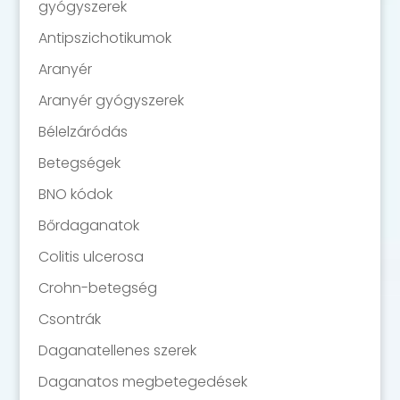
gyógyszerek
Antipszichotikumok
Aranyér
Aranyér gyógyszerek
Bélelzáródás
Betegségek
BNO kódok
Bőrdaganatok
Colitis ulcerosa
Crohn-betegség
Csontrák
Daganatellenes szerek
Daganatos megbetegedések