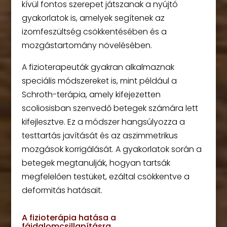
kívül fontos szerepet játszanak a nyújtó
gyakorlatok is, amelyek segítenek az
izomfeszültség csökkentésében és a
mozgástartomány növelésében.
A fizioterapeuták gyakran alkalmaznak
speciális módszereket is, mint például a
Schroth-terápia, amely kifejezetten
scoliosisban szenvedő betegek számára lett
kifejlesztve. Ez a módszer hangsúlyozza a
testtartás javítását és az aszimmetrikus
mozgások korrigálását. A gyakorlatok során a
betegek megtanulják, hogyan tartsák
megfelelően testüket, ezáltal csökkentve a
deformitás hatásait.
A fizioterápia hatása a
fájdalomcsillapításra