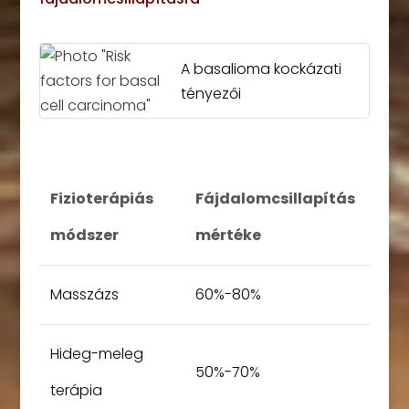
A basalioma kockázati
tényezői
Fizioterápiás
Fájdalomcsillapítás
módszer
mértéke
Masszázs
60%-80%
Hideg-meleg
50%-70%
terápia