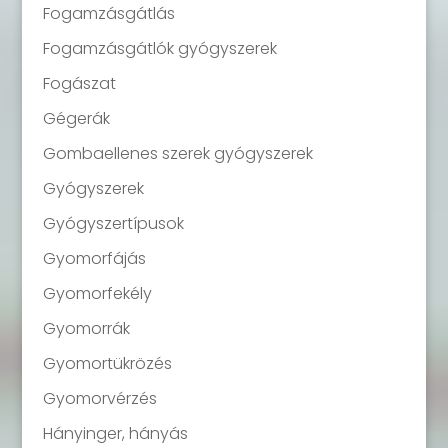
Fogamzásgátlás
Fogamzásgátlók gyógyszerek
Fogászat
Gégerák
Gombaellenes szerek gyógyszerek
Gyógyszerek
Gyógyszertípusok
Gyomorfájás
Gyomorfekély
Gyomorrák
Gyomortükrözés
Gyomorvérzés
Hányinger, hányás