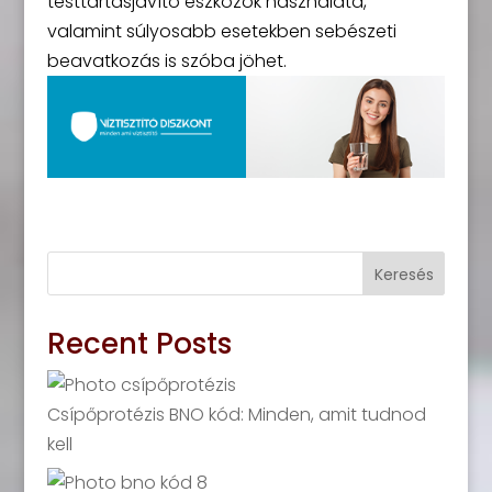
testtartásjavító eszközök használata,
valamint súlyosabb esetekben sebészeti
beavatkozás is szóba jöhet.
Keresés
Recent Posts
Csípőprotézis BNO kód: Minden, amit tudnod
kell