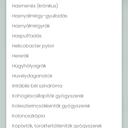
Hasmenés (krónikus)
Hasnyálmirigy-gyulladás
Hasnyálmirigyrák
Haspuffadás
Helicobacter pylori
Hererák
Húgyhólyagrák
Hüvelydaganatok
Irritábilis bél szindróma
Köhögéscsillapítók gyógyszerek
Koleszterincsökkentők gyógyszerek
Kolonoszkópia
Köptetők, torokfertőtlenítők gyógyszerek