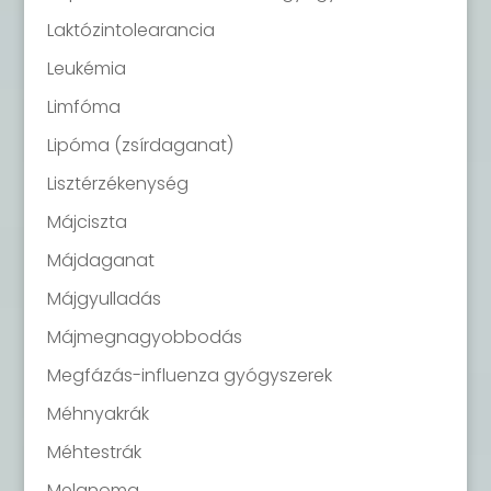
Laktózintolearancia
Leukémia
Limfóma
Lipóma (zsírdaganat)
Lisztérzékenység
Májciszta
Májdaganat
Májgyulladás
Májmegnagyobbodás
Megfázás-influenza gyógyszerek
Méhnyakrák
Méhtestrák
Melanoma