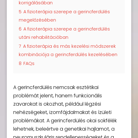
korrigálásában
5
A fizioterápia szerepe a gerincferdülés
megelőzésében
6
A fizioterápia szerepe a gerincferdülés
utáni rehabilitációban
7
A fizioterápia és más kezelési módszerek
kombinációja a gerincferdülés kezelésében
8
FAQs
A gerincferdülés nemcsak esztétikai
problémát jelent, hanem funkcionális
zavarokat is okozhat, például légzési
nehézségeket, izomfájdalmakat és ízületi
problémákat. A gerincferdülés okai sokfélék
lehetnek, beleértve a genetikai hajlamot, a
neuromuszkuláris rendellenességeket és a