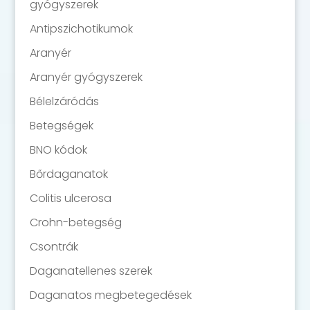
gyógyszerek
Antipszichotikumok
Aranyér
Aranyér gyógyszerek
Bélelzáródás
Betegségek
BNO kódok
Bőrdaganatok
Colitis ulcerosa
Crohn-betegség
Csontrák
Daganatellenes szerek
Daganatos megbetegedések