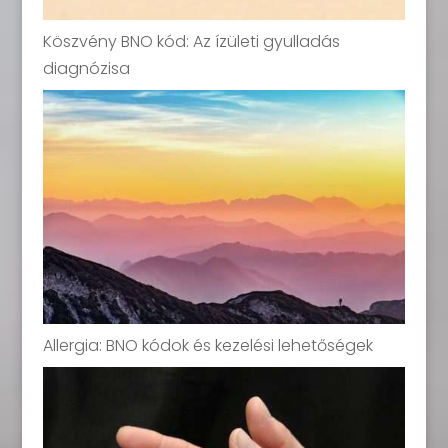
Köszvény BNO kód: Az ízületi gyulladás
diagnózisa
Allergia: BNO kódok és kezelési lehetőségek