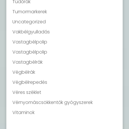
Tüdőrák
Tumormarkerek
Uncategorized
Vakbélgyulladás
Vastagbélpolip
Vastagbélpolip
Vastagbélrák
Végbélrák
Végbélrepedés
Véres széklet
Vérnyomáscsökkentők gyógyszerek
Vitaminok