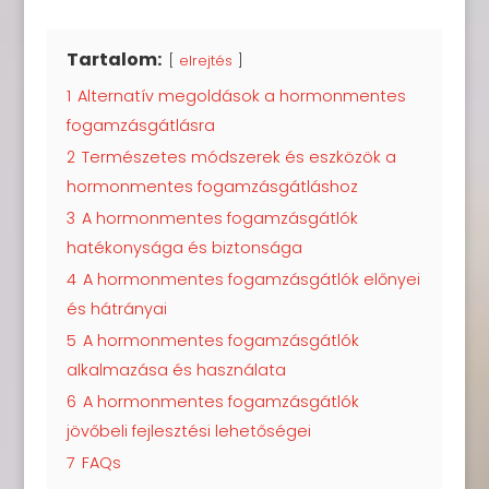
Tartalom:
elrejtés
1
Alternatív megoldások a hormonmentes
fogamzásgátlásra
2
Természetes módszerek és eszközök a
hormonmentes fogamzásgátláshoz
3
A hormonmentes fogamzásgátlók
hatékonysága és biztonsága
4
A hormonmentes fogamzásgátlók előnyei
és hátrányai
5
A hormonmentes fogamzásgátlók
alkalmazása és használata
6
A hormonmentes fogamzásgátlók
jövőbeli fejlesztési lehetőségei
7
FAQs