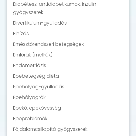
Diabétesz: antidiabetikumok, inzulin
gyógyszerek
Divertikulum-gyulladás
Elhízás
Emésztőrendszeri betegségek
Emlőrák (mellrák)
Endometriózis
Epebetegség diéta
Epehólyag-gyulladás
Epehólyagrák
Epekő, epekövesség
Epeproblémák
Fájdalomcsillapító gyógyszerek