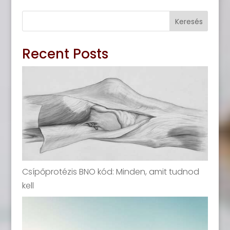
Keresés
Recent Posts
Csípőprotézis BNO kód: Minden, amit tudnod
kell