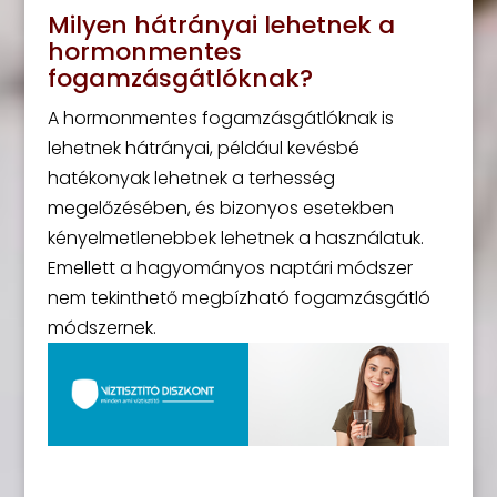
Milyen hátrányai lehetnek a
hormonmentes
fogamzásgátlóknak?
A hormonmentes fogamzásgátlóknak is
lehetnek hátrányai, például kevésbé
hatékonyak lehetnek a terhesség
megelőzésében, és bizonyos esetekben
kényelmetlenebbek lehetnek a használatuk.
Emellett a hagyományos naptári módszer
nem tekinthető megbízható fogamzásgátló
módszernek.