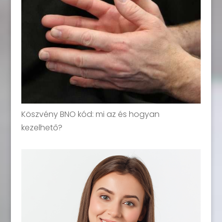
Köszvény BNO kód: mi az és hogyan
kezelhető?