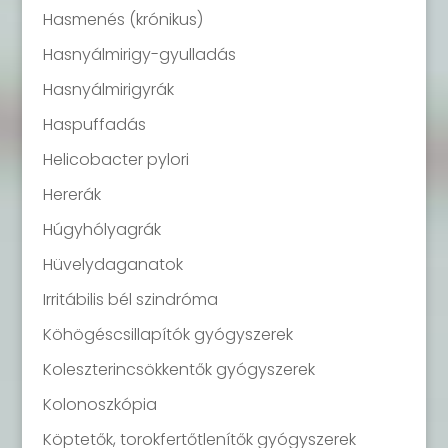
Hasmenés (krónikus)
Hasnyálmirigy-gyulladás
Hasnyálmirigyrák
Haspuffadás
Helicobacter pylori
Hererák
Húgyhólyagrák
Hüvelydaganatok
Irritábilis bél szindróma
Köhögéscsillapítók gyógyszerek
Koleszterincsökkentők gyógyszerek
Kolonoszkópia
Köptetők, torokfertőtlenítők gyógyszerek