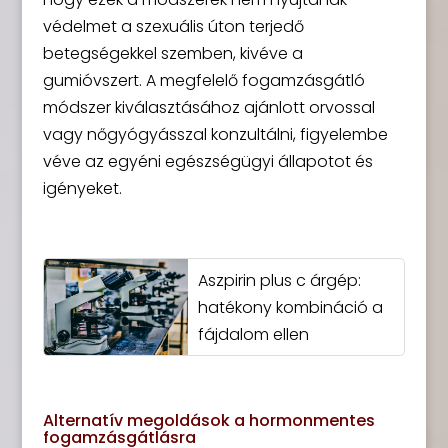
védelmet a szexuális úton terjedő
betegségekkel szemben, kivéve a
gumióvszert. A megfelelő fogamzásgátló
módszer kiválasztásához ajánlott orvossal
vagy nőgyógyásszal konzultálni, figyelembe
véve az egyéni egészségügyi állapotot és
igényeket.
Aszpirin plus c árgép:
hatékony kombináció a
fájdalom ellen
Alternatív megoldások a hormonmentes
fogamzásgátlásra