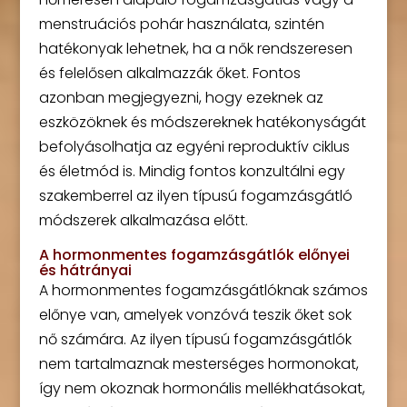
menstruációs pohár használata, szintén
hatékonyak lehetnek, ha a nők rendszeresen
és felelősen alkalmazzák őket. Fontos
azonban megjegyezni, hogy ezeknek az
eszközöknek és módszereknek hatékonyságát
befolyásolhatja az egyéni reproduktív ciklus
és életmód is. Mindig fontos konzultálni egy
szakemberrel az ilyen típusú fogamzásgátló
módszerek alkalmazása előtt.
A hormonmentes fogamzásgátlók előnyei
és hátrányai
A hormonmentes fogamzásgátlóknak számos
előnye van, amelyek vonzóvá teszik őket sok
nő számára. Az ilyen típusú fogamzásgátlók
nem tartalmaznak mesterséges hormonokat,
így nem okoznak hormonális mellékhatásokat,