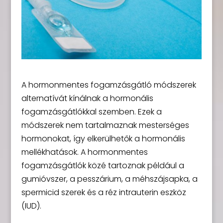
A hormonmentes fogamzásgátló módszerek
alternatívát kínálnak a hormonális
fogamzásgátlókkal szemben. Ezek a
módszerek nem tartalmaznak mesterséges
hormonokat, így elkerülhetők a hormonális
mellékhatások. A hormonmentes
fogamzásgátlók közé tartoznak például a
gumióvszer, a pesszárium, a méhszájsapka, a
spermicid szerek és a réz intrauterin eszköz
(IUD).