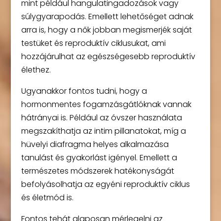
mint például hangulatingadozások vagy
súlygyarapodás. Emellett lehetőséget adnak
arra is, hogy a nők jobban megismerjék saját
testüket és reproduktív ciklusukat, ami
hozzájárulhat az egészségesebb reproduktív
élethez.
Ugyanakkor fontos tudni, hogy a
hormonmentes fogamzásgátlóknak vannak
hátrányai is. Például az óvszer használata
megszakíthatja az intim pillanatokat, míg a
hüvelyi diafragma helyes alkalmazása
tanulást és gyakorlást igényel. Emellett a
természetes módszerek hatékonyságát
befolyásolhatja az egyéni reproduktív ciklus
és életmód is.
Fontos tehát alaposan mérlegelni az