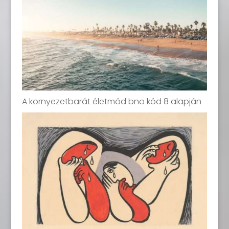
A környezetbarát életmód bno kód 8 alapján