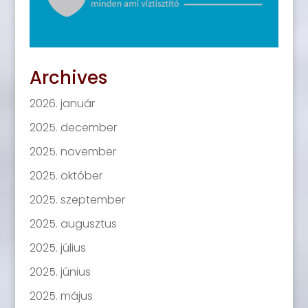
Archives
2026. január
2025. december
2025. november
2025. október
2025. szeptember
2025. augusztus
2025. július
2025. június
2025. május