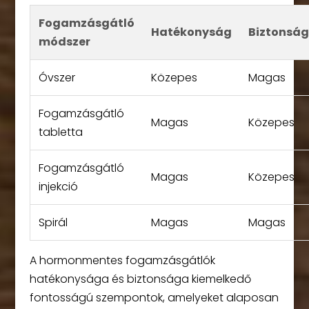
Fogamzásgátló
Hatékonyság
Biztonság
módszer
Óvszer
Közepes
Magas
Fogamzásgátló
Magas
Közepes
tabletta
Fogamzásgátló
Magas
Közepes
injekció
Spirál
Magas
Magas
A hormonmentes fogamzásgátlók
hatékonysága és biztonsága kiemelkedő
fontosságú szempontok, amelyeket alaposan