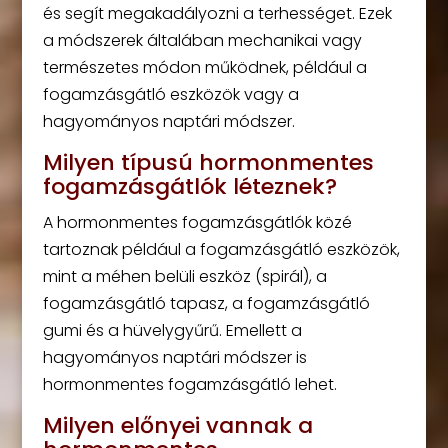
és segít megakadályozni a terhességet. Ezek
a módszerek általában mechanikai vagy
természetes módon működnek, például a
fogamzásgátló eszközök vagy a
hagyományos naptári módszer.
Milyen típusú hormonmentes
fogamzásgátlók léteznek?
A hormonmentes fogamzásgátlók közé
tartoznak például a fogamzásgátló eszközök,
mint a méhen belüli eszköz (spirál), a
fogamzásgátló tapasz, a fogamzásgátló
gumi és a hüvelygyűrű. Emellett a
hagyományos naptári módszer is
hormonmentes fogamzásgátló lehet.
Milyen előnyei vannak a