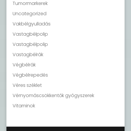
Tumormarkerek
Uncategorized
Vakbélgyulladás
Vastagbélpolip
Vastagbélpolip
Vastagbélrák
Végbélrák
Végbélrepedés
Véres széklet
Vérnyomáscsökkentők gyógyszerek
Vitaminok