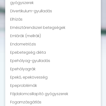
gyógyszerek
Divertikulum-gyulladás
Elhízás
Emésztőrendszeri betegségek
Emlőrák (mellrák)
Endometriózis
Epebetegség diéta
Epehólyag-gyulladás
Epehólyagrák
Epekő, epekövesség
Epeproblémák
Fájdalomcsillapító gyógyszerek
Fogamzásgátlás