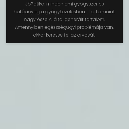
JóPatika: minden ami gyógyszer és
hatóanyag a gyógykezelésben... Tartalmaink
nagyrésze AI által generált tartalom.
Amennyiben egészségügyi problémája van,
akkor keresse fel az orvosát.