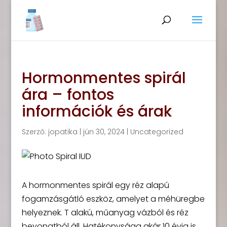
Hormonmentes spirál
ára – fontos
információk és árak
Szerző:
jopatika
|
jún 30, 2024
|
Uncategorized
A hormonmentes spirál egy réz alapú
fogamzásgátló eszköz, amelyet a méhüregbe
helyeznek. T alakú, műanyag vázból és réz
bevonatból áll. Hatékonysága akár 10 évig is