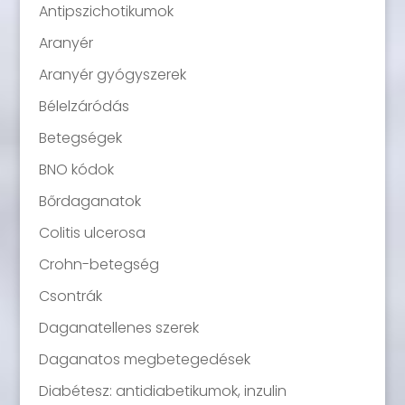
Antipszichotikumok
Aranyér
Aranyér gyógyszerek
Bélelzáródás
Betegségek
BNO kódok
Bőrdaganatok
Colitis ulcerosa
Crohn-betegség
Csontrák
Daganatellenes szerek
Daganatos megbetegedések
Diabétesz: antidiabetikumok, inzulin