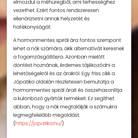
elmozdul a méhüregből, ami terhességhez
vezethet. Ezért fontos rendszeresen
ellenőriztetni annak helyzetét és
hatékonyságát.
A hormonmentes spirál ára fontos szempont
lehet a nők számára, akik alternatívát keresnek
a fogamzásgátlásra. Azonban mielőtt
döntést hoznának, érdemes tájékozódni a
lehetőségekről és az árakról. Egy friss cikk a
Jópatika oldalán részletesen bemutatja a
hormonmentes spirál árait és összehasonlítja
a különböző gyártók termékeit. Ez segíthet
abban, hogy a nők megtalálják a számukra
legmegfelelőbb megoldást.
(
https://jopatika.hu/
)