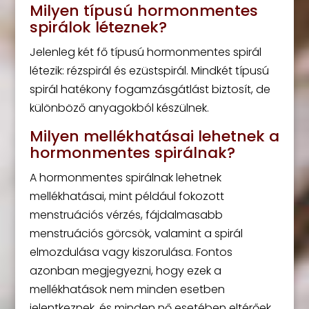
Milyen típusú hormonmentes
spirálok léteznek?
Jelenleg két fő típusú hormonmentes spirál
létezik: rézspirál és ezüstspirál. Mindkét típusú
spirál hatékony fogamzásgátlást biztosít, de
különböző anyagokból készülnek.
Milyen mellékhatásai lehetnek a
hormonmentes spirálnak?
A hormonmentes spirálnak lehetnek
mellékhatásai, mint például fokozott
menstruációs vérzés, fájdalmasabb
menstruációs görcsök, valamint a spirál
elmozdulása vagy kiszorulása. Fontos
azonban megjegyezni, hogy ezek a
mellékhatások nem minden esetben
jelentkeznek, és minden nő esetében eltérőek