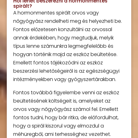
Hol lehet beszerezni a hormonmentes
spirált?
A hormonmentes spirált orvos vagy
nőgyógyász rendelheti meg és helyezheti be.
Fontos előzetesen konzultálni az orvossal
annak érdekében, hogy megtudjuk, melyik
típus lenne számunkra legmegfelelőbb és
hogyan történik majd az eszköz beültetése.
Emellett fontos tájékozódni az eszköz
beszerzési lehetőségeiről is az egészségügyi
intézményekben vagy gyógyszertárakban.
Fontos továbbá figyelembe venni az eszköz
beültetésének költségeit is, amelyeket az
orvos vagy nőgyógyász számol fel. Emellett
fontos tudni, hogy bár ritka, de előfordulhat,
hogy a spirál kiszorul vagy elmozdul a
méhüregből, ami terhességhez vezethet.