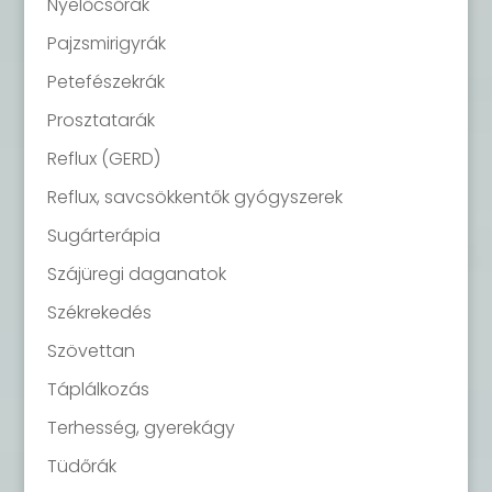
Nyelőcsőrák
Pajzsmirigyrák
Petefészekrák
Prosztatarák
Reflux (GERD)
Reflux, savcsökkentők gyógyszerek
Sugárterápia
Szájüregi daganatok
Székrekedés
Szövettan
Táplálkozás
Terhesség, gyerekágy
Tüdőrák