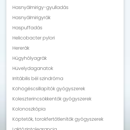
Hasnyálmirigy-gyulladás
Hasnyálmirigyrák
Haspuffadás
Helicobacter pylori
Hererák
Húgyhólyagrák
Hüvelydaganatok
Irritábilis bél szindróma
Köhögéscsillapítók gyógyszerek
Koleszterincsökkentők gyógyszerek
Kolonoszkópia
Köptetők, torokfertőtlenítők gyógyszerek
Laktózintolearancia