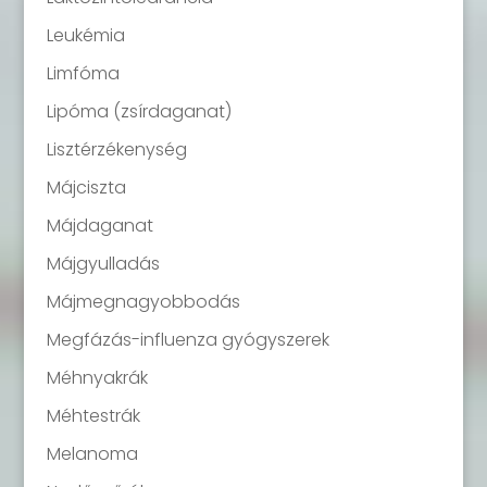
Leukémia
Limfóma
Lipóma (zsírdaganat)
Lisztérzékenység
Májciszta
Májdaganat
Májgyulladás
Májmegnagyobbodás
Megfázás-influenza gyógyszerek
Méhnyakrák
Méhtestrák
Melanoma