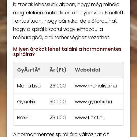
biztosak lehessünk abban, hogy még mindig
megfelelően működik és a helyén van. Emellett
fontos tudni, hogy bár ritka, de előfordulhat,
hogy a spirál kiszorul vagy elmozdul a
méhüregből, ami terhességhez vezethet.
Milyen árakat lehet találni a hormonmentes
spirálra?
GyÃ¡rtÃ³
Ãr (Ft)
Weboldal
Mona Lisa
25 000
www.monalisa.hu
GyneFix
30 000
www.gynefix.hu
Flexi-T
28 500
www.flexit.hu
A hormonmentes spirál ára változhat az