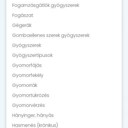
Fogamzásgátlók gyógyszerek
Fogászat
Gégerák
Gombaellenes szerek gyógyszerek
Gyógyszerek
Gyógyszertípusok
Gyomorfájás
Gyomorfekély
Gyomorrák
Gyomortükrözés
Gyomorvérzés
Hányinger, hányás
Hasmenés (krónikus)