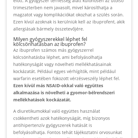
előtt. A gyógyszer terhesség alatt különösen az utolsó
trimeszterben nem javasolt, mivel károsíthatja a
magzatot vagy komplikációkat okozhat a szülés során.
Ezen kívül azoknak is kerülniük kell az ibuprofent, akik
allergiásak bármely összetevőjére.
Milyen gyógyszerekkel léphet fel
kölcsönhatásban az ibuprofen?
Az ibuprofen számos más gyógyszerrel
kölcsönhatásba léphet, ami befolyásolhatja
hatékonyságát vagy növelheti mellékhatásainak
kockázatát. Például egyes vérhígítók, mint például
warfarin esetében fokozott vérzésveszély léphet fel.
Ezen kívül más NSAID-okkal való együttes
alkalmazása is növelheti a gyomor-bélrendszeri
mellékhatások kockázatát.
A diuretikumokkal való együttes használat
csökkentheti azok hatékonyságát, míg bizonyos
antihipertenzív gyógyszerek hatását is
befolyásolhatja. Fontos tehát tájékoztatni orvosunkat