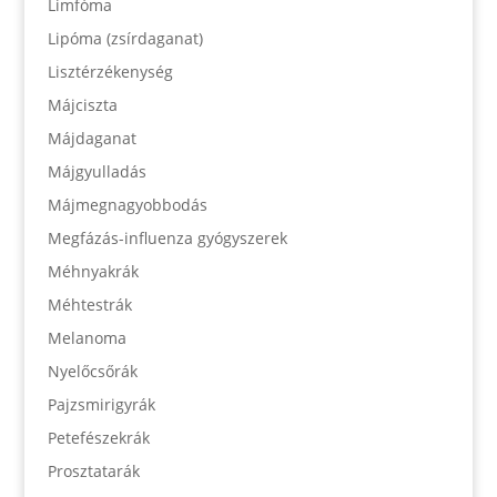
Limfóma
Lipóma (zsírdaganat)
Lisztérzékenység
Májciszta
Májdaganat
Májgyulladás
Májmegnagyobbodás
Megfázás-influenza gyógyszerek
Méhnyakrák
Méhtestrák
Melanoma
Nyelőcsőrák
Pajzsmirigyrák
Petefészekrák
Prosztatarák