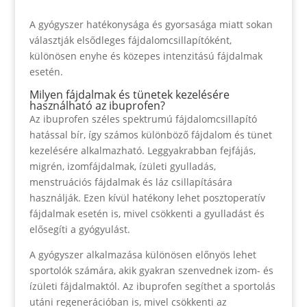
A gyógyszer hatékonysága és gyorsasága miatt sokan
választják elsődleges fájdalomcsillapítóként,
különösen enyhe és közepes intenzitású fájdalmak
esetén.
Milyen fájdalmak és tünetek kezelésére
használható az ibuprofen?
Az ibuprofen széles spektrumú fájdalomcsillapító
hatással bír, így számos különböző fájdalom és tünet
kezelésére alkalmazható. Leggyakrabban fejfájás,
migrén, izomfájdalmak, ízületi gyulladás,
menstruációs fájdalmak és láz csillapítására
használják. Ezen kívül hatékony lehet posztoperatív
fájdalmak esetén is, mivel csökkenti a gyulladást és
elősegíti a gyógyulást.
A gyógyszer alkalmazása különösen előnyös lehet
sportolók számára, akik gyakran szenvednek izom- és
ízületi fájdalmaktól. Az ibuprofen segíthet a sportolás
utáni regenerációban is, mivel csökkenti az