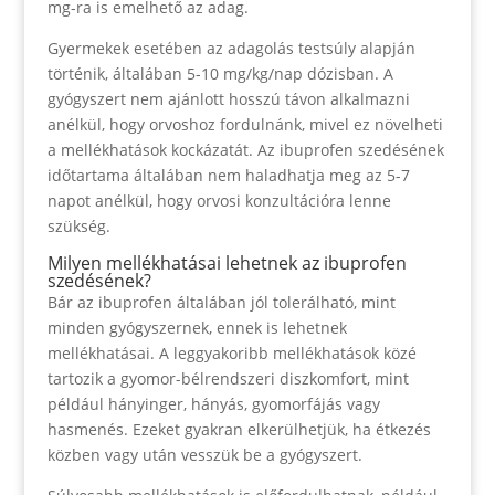
mg-ra is emelhető az adag.
Gyermekek esetében az adagolás testsúly alapján
történik, általában 5-10 mg/kg/nap dózisban. A
gyógyszert nem ajánlott hosszú távon alkalmazni
anélkül, hogy orvoshoz fordulnánk, mivel ez növelheti
a mellékhatások kockázatát. Az ibuprofen szedésének
időtartama általában nem haladhatja meg az 5-7
napot anélkül, hogy orvosi konzultációra lenne
szükség.
Milyen mellékhatásai lehetnek az ibuprofen
szedésének?
Bár az ibuprofen általában jól tolerálható, mint
minden gyógyszernek, ennek is lehetnek
mellékhatásai. A leggyakoribb mellékhatások közé
tartozik a gyomor-bélrendszeri diszkomfort, mint
például hányinger, hányás, gyomorfájás vagy
hasmenés. Ezeket gyakran elkerülhetjük, ha étkezés
közben vagy után vesszük be a gyógyszert.