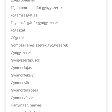
Epeproblémák
Fájdalomcsillapító gyógyszerek
Fogamzásgátlás
Fogamzásgátlók gyógyszerek
Fogászat
Gégerák
Gombaellenes szerek gyógyszerek
Gyógyszerek
Gyógyszertípusok
Gyomorfájás
Gyomorfekély
Gyomorrák
Gyomortükrözés
Gyomorvérzés
Hányinger, hányás