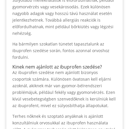
Súlyosabb mellékhatások is előfordulhatnak, például
gyomorvérzés vagy vesekárosodás. Ezek különösen
nagyobb adagok vagy hosszú távú használat esetén
jelentkezhetnek. Továbbá allergiás reakciók is
előfordulhatnak, mint például bőrkiütés vagy légzési
nehézség.
Ha bármilyen szokatlan tünetet tapasztalunk az
ibuprofen szedése során, fontos azonnal orvoshoz
fordulni.
Kinek nem ajánlott az ibuprofen szedése?
Az ibuprofen szedése nem ajánlott bizonyos
csoportok számára. Különösen óvatosan kell eljárni
azoknál, akiknek már van gyomor-bélrendszeri
problémájuk, például fekély vagy gyomorvérzés. Ezen
kívül vesebetegségben szenvedőknek is kerülniük kell
az ibuprofent, mivel ez súlyosbíthatja állapotukat.
Terhes nőknek és szoptató anyáknak is ajánlott
konzultálniuk orvosukkal az ibuprofen használata