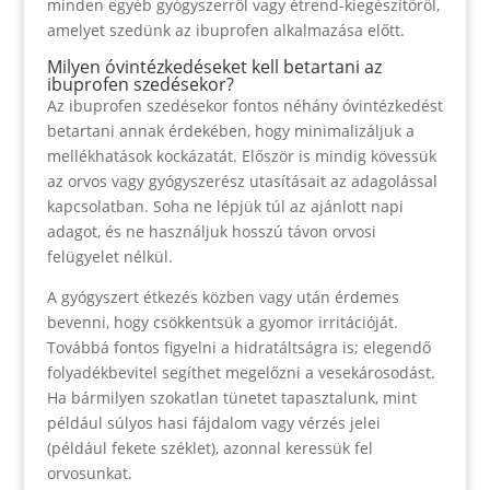
minden egyéb gyógyszerről vagy étrend-kiegészítőről,
amelyet szedünk az ibuprofen alkalmazása előtt.
Milyen óvintézkedéseket kell betartani az
ibuprofen szedésekor?
Az ibuprofen szedésekor fontos néhány óvintézkedést
betartani annak érdekében, hogy minimalizáljuk a
mellékhatások kockázatát. Először is mindig kövessük
az orvos vagy gyógyszerész utasításait az adagolással
kapcsolatban. Soha ne lépjük túl az ajánlott napi
adagot, és ne használjuk hosszú távon orvosi
felügyelet nélkül.
A gyógyszert étkezés közben vagy után érdemes
bevenni, hogy csökkentsük a gyomor irritációját.
Továbbá fontos figyelni a hidratáltságra is; elegendő
folyadékbevitel segíthet megelőzni a vesekárosodást.
Ha bármilyen szokatlan tünetet tapasztalunk, mint
például súlyos hasi fájdalom vagy vérzés jelei
(például fekete széklet), azonnal keressük fel
orvosunkat.