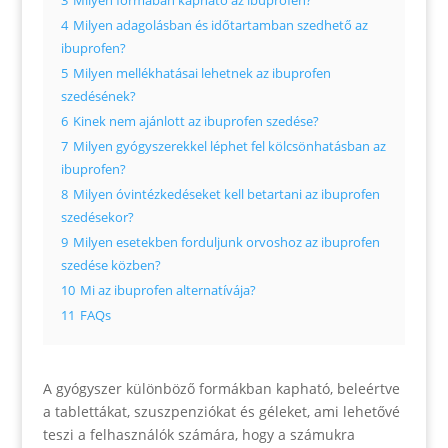
3
Milyen formában kapható az ibuprofen?
4
Milyen adagolásban és időtartamban szedhető az
ibuprofen?
5
Milyen mellékhatásai lehetnek az ibuprofen
szedésének?
6
Kinek nem ajánlott az ibuprofen szedése?
7
Milyen gyógyszerekkel léphet fel kölcsönhatásban az
ibuprofen?
8
Milyen óvintézkedéseket kell betartani az ibuprofen
szedésekor?
9
Milyen esetekben forduljunk orvoshoz az ibuprofen
szedése közben?
10
Mi az ibuprofen alternatívája?
11
FAQs
A gyógyszer különböző formákban kapható, beleértve
a tablettákat, szuszpenziókat és géleket, ami lehetővé
teszi a felhasználók számára, hogy a számukra