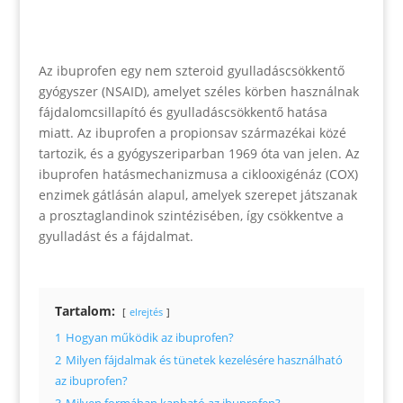
Az ibuprofen egy nem szteroid gyulladáscsökkentő
gyógyszer (NSAID), amelyet széles körben használnak
fájdalomcsillapító és gyulladáscsökkentő hatása
miatt. Az ibuprofen a propionsav származékai közé
tartozik, és a gyógyszeriparban 1969 óta van jelen. Az
ibuprofen hatásmechanizmusa a ciklooxigénáz (COX)
enzimek gátlásán alapul, amelyek szerepet játszanak
a prosztaglandinok szintézisében, így csökkentve a
gyulladást és a fájdalmat.
Tartalom:
elrejtés
1
Hogyan működik az ibuprofen?
2
Milyen fájdalmak és tünetek kezelésére használható
az ibuprofen?