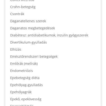
Crohn-betegség
Csontrák
Daganatellenes szerek
Daganatos megbetegedések
Diabétesz: antidiabetikumok, inzulin gyógyszerek
Divertikulum-gyulladás
Elhízás
Emésztőrendszeri betegségek
Emlőrák (mellrák)
Endometriózis
Epebetegség diéta
Epehólyag-gyulladás
Epehólyagrák
Epekő, epekövesség