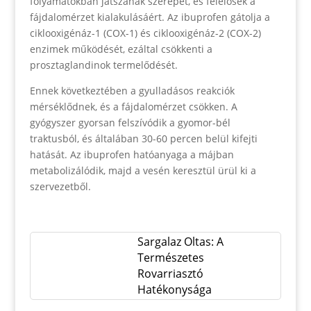
folyamatokban játszanak szerepet, és felelősek a
fájdalomérzet kialakulásáért. Az ibuprofen gátolja a
ciklooxigénáz-1 (COX-1) és ciklooxigénáz-2 (COX-2)
enzimek működését, ezáltal csökkenti a
prosztaglandinok termelődését.
Ennek következtében a gyulladásos reakciók
mérséklődnek, és a fájdalomérzet csökken. A
gyógyszer gyorsan felszívódik a gyomor-bél
traktusból, és általában 30-60 percen belül kifejti
hatását. Az ibuprofen hatóanyaga a májban
metabolizálódik, majd a vesén keresztül ürül ki a
szervezetből.
Sargalaz Oltas: A
Természetes
Rovarriasztó
Hatékonysága