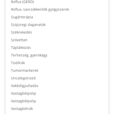
Reflux (GERD)
Reflux, savcsökkentők gyógyszerek
Sugárterápia
Szájüregi daganatok
Székrekedés
Szövettan
Táplálkozás
Terhesség, gyerekágy
Tüdőrák
Tumormarkerek
Uncategorized
Vakbélgyulladás
Vastagbélpolip
Vastagbélpolip
Vastagbélrák