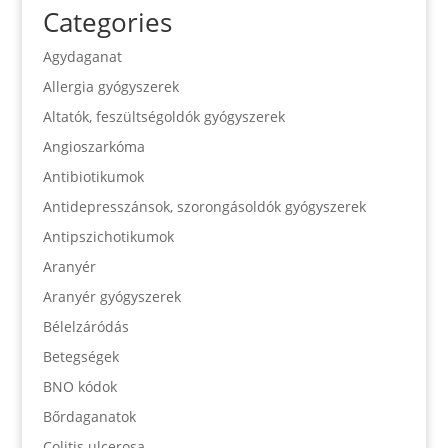
Categories
Agydaganat
Allergia gyógyszerek
Altatók, feszültségoldók gyógyszerek
Angioszarkóma
Antibiotikumok
Antidepresszánsok, szorongásoldók gyógyszerek
Antipszichotikumok
Aranyér
Aranyér gyógyszerek
Bélelzáródás
Betegségek
BNO kódok
Bőrdaganatok
Colitis ulcerosa