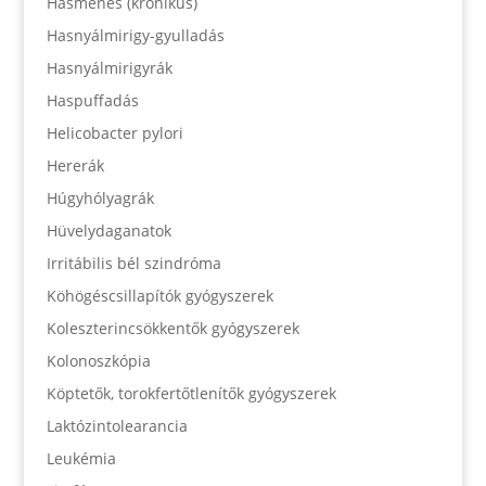
Hasmenés (krónikus)
Hasnyálmirigy-gyulladás
Hasnyálmirigyrák
Haspuffadás
Helicobacter pylori
Hererák
Húgyhólyagrák
Hüvelydaganatok
Irritábilis bél szindróma
Köhögéscsillapítók gyógyszerek
Koleszterincsökkentők gyógyszerek
Kolonoszkópia
Köptetők, torokfertőtlenítők gyógyszerek
Laktózintolearancia
Leukémia