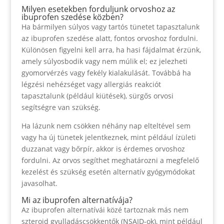
Milyen esetekben forduljunk orvoshoz az
ibuprofen szedése közben?
Ha bármilyen súlyos vagy tartós tünetet tapasztalunk
az ibuprofen szedése alatt, fontos orvoshoz fordulni.
Különösen figyelni kell arra, ha hasi fájdalmat érzünk,
amely súlyosbodik vagy nem múlik el; ez jelezheti
gyomorvérzés vagy fekély kialakulását. Továbbá ha
légzési nehézséget vagy allergiás reakciót
tapasztalunk (például kiütések), sürgős orvosi
segítségre van szükség.
Ha lázunk nem csökken néhány nap elteltével sem
vagy ha új tünetek jelentkeznek, mint például ízületi
duzzanat vagy bőrpír, akkor is érdemes orvoshoz
fordulni. Az orvos segíthet meghatározni a megfelelő
kezelést és szükség esetén alternatív gyógymódokat
javasolhat.
Mi az ibuprofen alternatívája?
Az ibuprofen alternatívái közé tartoznak más nem
szteroid gyulladáscsökkentők (NSAID-ok), mint például