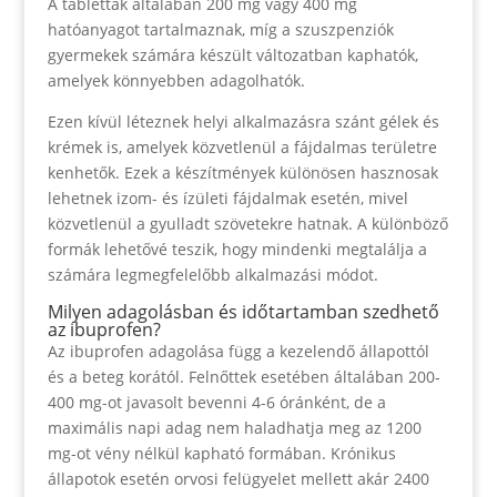
A tabletták általában 200 mg vagy 400 mg
hatóanyagot tartalmaznak, míg a szuszpenziók
gyermekek számára készült változatban kaphatók,
amelyek könnyebben adagolhatók.
Ezen kívül léteznek helyi alkalmazásra szánt gélek és
krémek is, amelyek közvetlenül a fájdalmas területre
kenhetők. Ezek a készítmények különösen hasznosak
lehetnek izom- és ízületi fájdalmak esetén, mivel
közvetlenül a gyulladt szövetekre hatnak. A különböző
formák lehetővé teszik, hogy mindenki megtalálja a
számára legmegfelelőbb alkalmazási módot.
Milyen adagolásban és időtartamban szedhető
az ibuprofen?
Az ibuprofen adagolása függ a kezelendő állapottól
és a beteg korától. Felnőttek esetében általában 200-
400 mg-ot javasolt bevenni 4-6 óránként, de a
maximális napi adag nem haladhatja meg az 1200
mg-ot vény nélkül kapható formában. Krónikus
állapotok esetén orvosi felügyelet mellett akár 2400