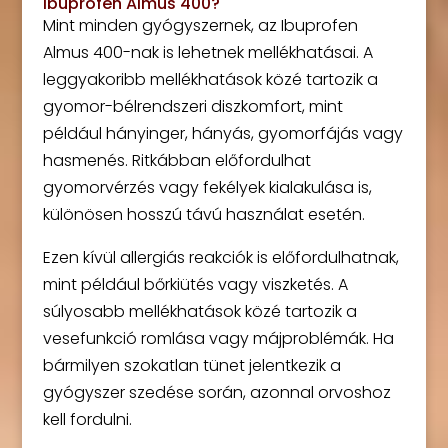
Ibuprofen Almus 400?
Mint minden gyógyszernek, az Ibuprofen
Almus 400-nak is lehetnek mellékhatásai. A
leggyakoribb mellékhatások közé tartozik a
gyomor-bélrendszeri diszkomfort, mint
például hányinger, hányás, gyomorfájás vagy
hasmenés. Ritkábban előfordulhat
gyomorvérzés vagy fekélyek kialakulása is,
különösen hosszú távú használat esetén.
Ezen kívül allergiás reakciók is előfordulhatnak,
mint például bőrkiütés vagy viszketés. A
súlyosabb mellékhatások közé tartozik a
vesefunkció romlása vagy májproblémák. Ha
bármilyen szokatlan tünet jelentkezik a
gyógyszer szedése során, azonnal orvoshoz
kell fordulni.