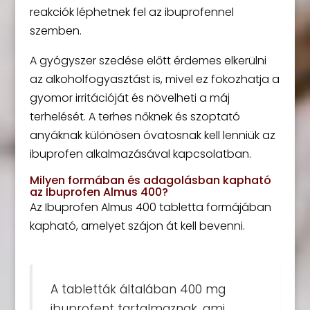
reakciók léphetnek fel az ibuprofennel
szemben.
A gyógyszer szedése előtt érdemes elkerülni
az alkoholfogyasztást is, mivel ez fokozhatja a
gyomor irritációját és növelheti a máj
terhelését. A terhes nőknek és szoptató
anyáknak különösen óvatosnak kell lenniük az
ibuprofen alkalmazásával kapcsolatban.
Milyen formában és adagolásban kapható
az Ibuprofen Almus 400?
Az Ibuprofen Almus 400 tabletta formájában
kapható, amelyet szájon át kell bevenni.
A tabletták általában 400 mg
ibuprofent tartalmaznak, ami