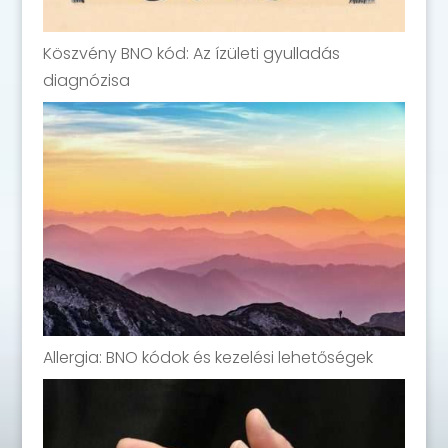
Köszvény BNO kód: Az ízületi gyulladás
diagnózisa
Allergia: BNO kódok és kezelési lehetőségek