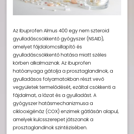
Az Ibuprofen Almus 400 egy nem szteroid
gyulladáscsökkentő gyógyszer (NSAID),
amelyet fájdalomcsillapító és
gyulladáscsökkentő hatása miatt széles
körben alkalmaznak. Az ibuprofen
hatóanyaga gátolja a prosztaglandinok, a
gyulladásos folyamatokban részt vevő
vegyületek termelődését, ezáltal csökkenti a
fájdalmat, a lázat és a gyulladást. A
gyógyszer hatásmechanizmusa a
ciklooxigénáz (COX) enzimek gátlásán alapul,
amelyek kulcsszerepet játszanak a
prosztaglandinok szintézisében.