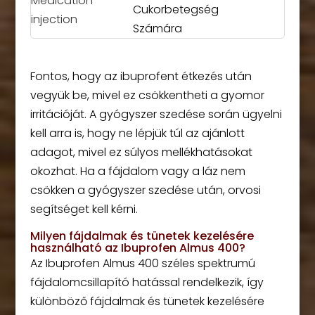
Cukorbetegség
Számára
Fontos, hogy az ibuprofent étkezés után
vegyük be, mivel ez csökkentheti a gyomor
irritációját. A gyógyszer szedése során ügyelni
kell arra is, hogy ne lépjük túl az ajánlott
adagot, mivel ez súlyos mellékhatásokat
okozhat. Ha a fájdalom vagy a láz nem
csökken a gyógyszer szedése után, orvosi
segítséget kell kérni.
Milyen fájdalmak és tünetek kezelésére
használható az Ibuprofen Almus 400?
Az Ibuprofen Almus 400 széles spektrumú
fájdalomcsillapító hatással rendelkezik, így
különböző fájdalmak és tünetek kezelésére