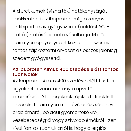
A diuretikumok (vízhajtók) hatékonyságát
csökkentheti az ibuprofen, míg bizonyos
antihipertenzív gyógyszerek (például ACE-
gátlók) hatását is befolyásolhatja. Mielőtt
bármilyen új gyógyszert kezdene el szedni,
fontos tájékoztatni orvosát az összes jelenleg
szedett gyógyszerről.
Az Ibuprofen Almus 400 szedése előtt fontos
tudnivalók
Az Ibuprofen Almus 400 szedése előtt fontos
figyelembe venni néhány alapvető
információt. A betegeknek tájékoztatniuk kell
orvosukat bármilyen meglévő egészségügyi
problémáról, például gyomorfekélyről,
vesebetegségről vagy szívproblémákról. Ezen
kívül fontos tudniuk arról is, hogy allergiás