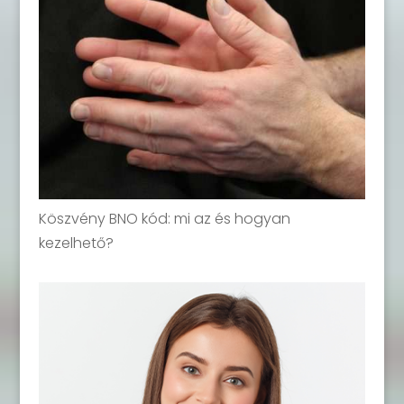
Köszvény BNO kód: mi az és hogyan
kezelhető?