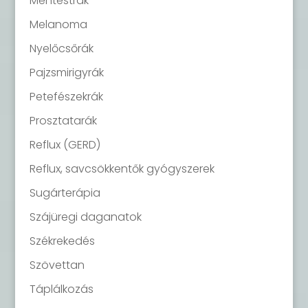
Méhtestrák
Melanoma
Nyelőcsőrák
Pajzsmirigyrák
Petefészekrák
Prosztatarák
Reflux (GERD)
Reflux, savcsökkentők gyógyszerek
Sugárterápia
Szájüregi daganatok
Székrekedés
Szövettan
Táplálkozás