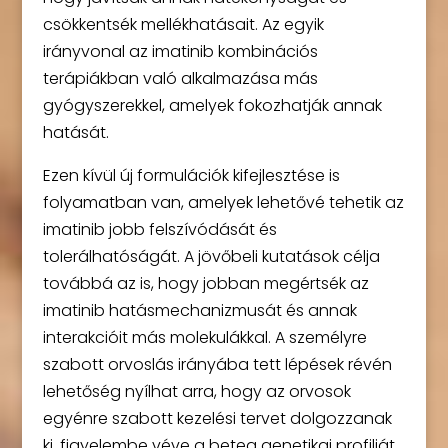
csökkentsék mellékhatásait. Az egyik
irányvonal az imatinib kombinációs
terápiákban való alkalmazása más
gyógyszerekkel, amelyek fokozhatják annak
hatását.
Ezen kívül új formulációk kifejlesztése is
folyamatban van, amelyek lehetővé tehetik az
imatinib jobb felszívódását és
tolerálhatóságát. A jövőbeli kutatások célja
továbbá az is, hogy jobban megértsék az
imatinib hatásmechanizmusát és annak
interakcióit más molekulákkal. A személyre
szabott orvoslás irányába tett lépések révén
lehetőség nyílhat arra, hogy az orvosok
egyénre szabott kezelési tervet dolgozzanak
ki, figyelembe véve a beteg genetikai profilját