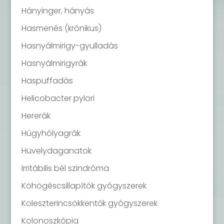
Hányinger, hányás
Hasmenés (krónikus)
Hasnyálmirigy-gyulladás
Hasnyálmirigyrák
Haspuffadás
Helicobacter pylori
Hererák
Húgyhólyagrák
Hüvelydaganatok
Irritábilis bél szindróma
Köhögéscsillapítók gyógyszerek
Koleszterincsökkentők gyógyszerek
Kolonoszkópia