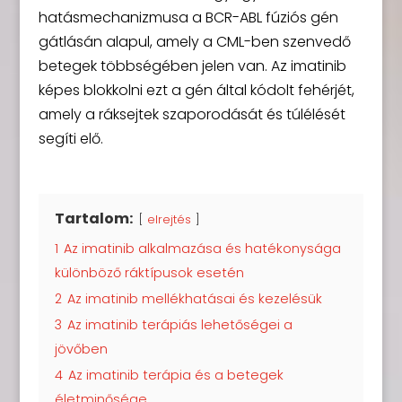
hatásmechanizmusa a BCR-ABL fúziós gén
gátlásán alapul, amely a CML-ben szenvedő
betegek többségében jelen van. Az imatinib
képes blokkolni ezt a gén által kódolt fehérjét,
amely a ráksejtek szaporodását és túlélését
segíti elő.
Tartalom:
elrejtés
1
Az imatinib alkalmazása és hatékonysága
különböző ráktípusok esetén
2
Az imatinib mellékhatásai és kezelésük
3
Az imatinib terápiás lehetőségei a
jövőben
4
Az imatinib terápia és a betegek
életminősége