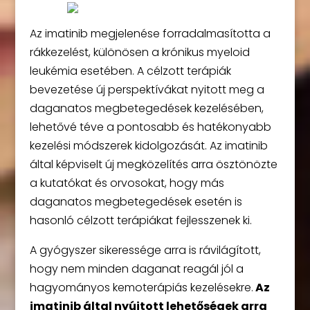
Az imatinib megjelenése forradalmasította a
rákkezelést, különösen a krónikus myeloid
leukémia esetében. A célzott terápiák
bevezetése új perspektívákat nyitott meg a
daganatos megbetegedések kezelésében,
lehetővé téve a pontosabb és hatékonyabb
kezelési módszerek kidolgozását. Az imatinib
által képviselt új megközelítés arra ösztönözte
a kutatókat és orvosokat, hogy más
daganatos megbetegedések esetén is
hasonló célzott terápiákat fejlesszenek ki.
A gyógyszer sikeressége arra is rávilágított,
hogy nem minden daganat reagál jól a
hagyományos kemoterápiás kezelésekre.
Az
imatinib által nyújtott lehetőségek arra