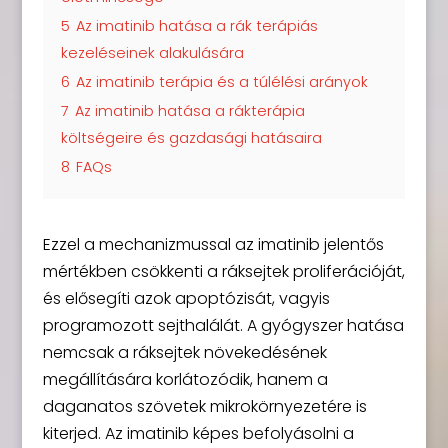
5
Az imatinib hatása a rák terápiás
kezeléseinek alakulására
6
Az imatinib terápia és a túlélési arányok
7
Az imatinib hatása a rákterápia
költségeire és gazdasági hatásaira
8
FAQs
Ezzel a mechanizmussal az imatinib jelentős
mértékben csökkenti a ráksejtek proliferációját,
és elősegíti azok apoptózisát, vagyis
programozott sejthalálát. A gyógyszer hatása
nemcsak a ráksejtek növekedésének
megállítására korlátozódik, hanem a
daganatos szövetek mikrokörnyezetére is
kiterjed. Az imatinib képes befolyásolni a