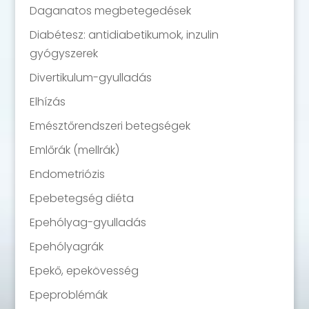
Daganatos megbetegedések
Diabétesz: antidiabetikumok, inzulin
gyógyszerek
Divertikulum-gyulladás
Elhízás
Emésztőrendszeri betegségek
Emlőrák (mellrák)
Endometriózis
Epebetegség diéta
Epehólyag-gyulladás
Epehólyagrák
Epekő, epekövesség
Epeproblémák