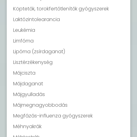
Köptetők, torokfertőtlenítők gyógyszerek
Laktózintolearancia
Leukémia
Limfóma
Lipóma (zsírdaganat)
Lisztérzékenység
Májciszta
Májdaganat
Májgyulladás
Májmegnagyobbodás
Megfázás-influenza gyógyszerek
Méhnyakrák