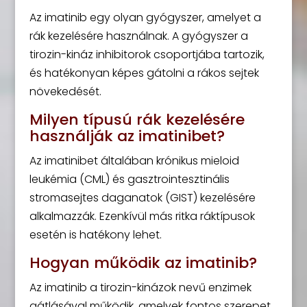
Az imatinib egy olyan gyógyszer, amelyet a
rák kezelésére használnak. A gyógyszer a
tirozin-kináz inhibitorok csoportjába tartozik,
és hatékonyan képes gátolni a rákos sejtek
növekedését.
Milyen típusú rák kezelésére
használják az imatinibet?
Az imatinibet általában krónikus mieloid
leukémia (CML) és gasztrointesztinális
stromasejtes daganatok (GIST) kezelésére
alkalmazzák. Ezenkívül más ritka ráktípusok
esetén is hatékony lehet.
Hogyan működik az imatinib?
Az imatinib a tirozin-kinázok nevű enzimek
gátlásával működik, amelyek fontos szerepet