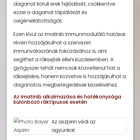
daganat körüli erek fejlődését, csökkentve
ezzel a daganat táplálását és
oxigénellátottságát.
Ezen kívül az imatinib immunmoduláló hatásai
révén hozzájárulhat a szervezet
immunválaszának fokozásához is, ami
segíthet a ráksejtek elleni küzdelemben. A
gyógyszer tehát nemcsak közvetlenül hat a
ráksejtekre, hanem közvetve is hozzájárulhat a
daganatos megbetegedések kezeléséhez.
Az imatinib alkalmazása és hatékonysága
különböző ráktípusok esetén
Az aszpirin védi az
agyunkat