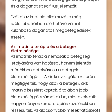
és a daganat specifikus jellemzőit.
Ezáltal az imatinib alkalmazása még
szélesebb körben elérhetővé válhat
különböző daganatos megbetegedések
esetén.
Az imatinib terápia és a betegek
életminősége
Az imatinib terápia nemcsak a betegség
lefolyására van hatással, hanem jelentős
mértékben befolyásolja a betegek
életminőségét is. A klinikai vizsgálatok során
megfigyelték, hogy azok a betegek, akik
imatinib kezelést kaptak, általában jobb
életminőségről számoltak be, mint azok, akik
hagyományos kemoterápiás kezelésekben
részesültek. Az alacsonyabb mellékhatásprofil