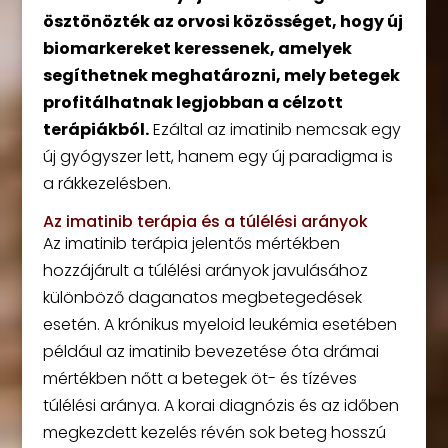
ösztönözték az orvosi közösséget, hogy új
biomarkereket keressenek, amelyek
segíthetnek meghatározni, mely betegek
profitálhatnak legjobban a célzott
terápiákból.
Ezáltal az imatinib nemcsak egy
új gyógyszer lett, hanem egy új paradigma is
a rákkezelésben.
Az imatinib terápia és a túlélési arányok
Az imatinib terápia jelentős mértékben
hozzájárult a túlélési arányok javulásához
különböző daganatos megbetegedések
esetén. A krónikus myeloid leukémia esetében
például az imatinib bevezetése óta drámai
mértékben nőtt a betegek öt- és tízéves
túlélési aránya. A korai diagnózis és az időben
megkezdett kezelés révén sok beteg hosszú