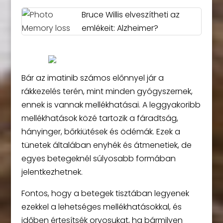
Bruce Willis elveszítheti az
emlékeit: Alzheimer?
Bár az imatinib számos előnnyel jár a
rákkezelés terén, mint minden gyógyszernek,
ennek is vannak mellékhatásai. A leggyakoribb
mellékhatások közé tartozik a fáradtság,
hányinger, bőrkiütések és ödémák. Ezek a
tünetek általában enyhék és átmenetiek, de
egyes betegeknél súlyosabb formában
jelentkezhetnek.
Fontos, hogy a betegek tisztában legyenek
ezekkel a lehetséges mellékhatásokkal, és
időben értesítsék orvosukat, ha bármilyen