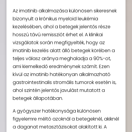
Az imatinib alkalmazása különösen sikeresnek
bizonyult a krónikus myeloid leukémia
kezelésében, ahol a betegek jelentős része
hosszú távú remissziót érhet el. A klinikai
vizsgálatok során megfigyelték, hogy az
imatinib kezelés alatt álló betegek körében a
teljes válasz aránya meghaladja a 90%-ot,
ami kiemelkedő eredménynek számít. Ezen
kívül az imatinib hatékonyan alkalmazható
gastrointestinalis stromális tumorok esetén is,
ahol szintén jelentős javulást mutatott a
betegek állapotában.
A gyógyszer hatékonysága különösen
figyelemre méltó azoknál a betegeknél, akiknél
a daganat metasztázisokat alakított ki. A