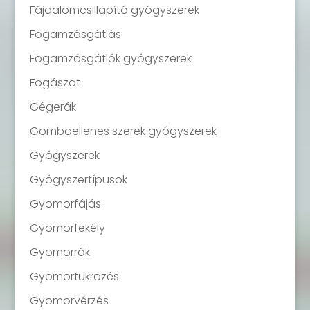
Fájdalomcsillapító gyógyszerek
Fogamzásgátlás
Fogamzásgátlók gyógyszerek
Fogászat
Gégerák
Gombaellenes szerek gyógyszerek
Gyógyszerek
Gyógyszertípusok
Gyomorfájás
Gyomorfekély
Gyomorrák
Gyomortükrözés
Gyomorvérzés