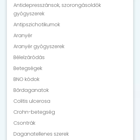
Antidepresszánsok, szorongásoldók
gyógyszerek
Antipszichotikumok
Aranyér
Aranyér gyógyszerek
Bélelzáródás
Betegségek
BNO kódok
Bőrdaganatok
Colitis ulcerosa
Crohn-betegség
Csontrák
Daganatellenes szerek