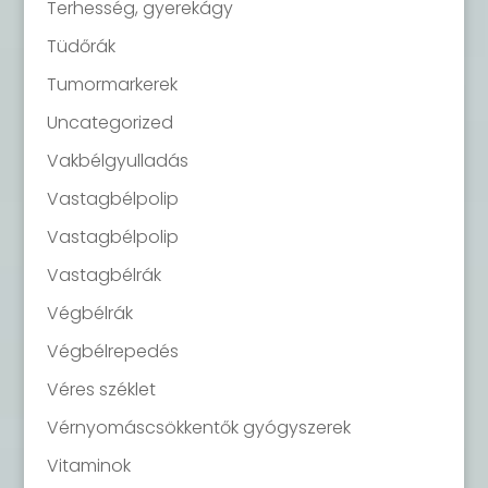
Terhesség, gyerekágy
Tüdőrák
Tumormarkerek
Uncategorized
Vakbélgyulladás
Vastagbélpolip
Vastagbélpolip
Vastagbélrák
Végbélrák
Végbélrepedés
Véres széklet
Vérnyomáscsökkentők gyógyszerek
Vitaminok