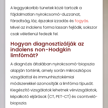
A leggyakoribb tünetek közé tartozik a
fájdalmatlan nyirokcsomó-duzzanat,
fáradtság, láz, éjszakai izzadás és
fogyás
.
Mivel az indolens forma lassan fejlődik, sokszor
csak véletlenül fedezik fel.
Hogyan diagnosztizálják az
indolens non-Hodgkin
limfómát?
A diagnózis általában nyirokcsomó-biopszia
alapján történik, amely során mikroszkópos
vizsgálattal és immunhisztokémiai
módszerekkel azonosítják a limfóma típusát.
Kiegészítő vizsgálatok lehetnek vérvizsgálatok,
képalkotó eljárások (CT, PET-CT) és csontvelő-
biopszia.