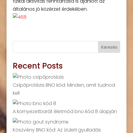
fizikai aktivitás fenntartása is ajánlott az
általános jó közérzet érdekében.
Keresés
Recent Posts
Csípőprotézis BNO kód: Minden, amit tudnod
kell
A környezetbarát életmód bno kód 8 alapján
Köszvény BNO kód: Az ízületi gyulladás