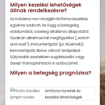
Milyen kezelési lehetőségek
állnak rendelkezésre?
Az indolens non-Hodgkin limfóma kezelése
egyénre szabott, és függ a betegség
stádiumától, a beteg általános állapotától.
Gyakran alkalmaznak megfigyelést („watch
and wait”), immunterápiát (pl. rituximab),
kemoterápiát, illetve célzott terápiákat.
Súlyosabb esetekben sugárkezelés vagy
őssejt-transzplantáció is szóba jöhet.
Milyen a betegség prognózisa?
Limfóma tünetek és
kezelési lehetőségek