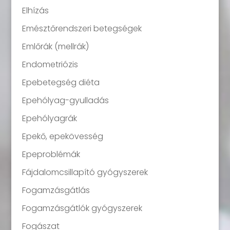
Elhízás
Emésztőrendszeri betegségek
Emlőrák (mellrák)
Endometriózis
Epebetegség diéta
Epehólyag-gyulladás
Epehólyagrák
Epekő, epekövesség
Epeproblémák
Fájdalomcsillapító gyógyszerek
Fogamzásgátlás
Fogamzásgátlók gyógyszerek
Fogászat