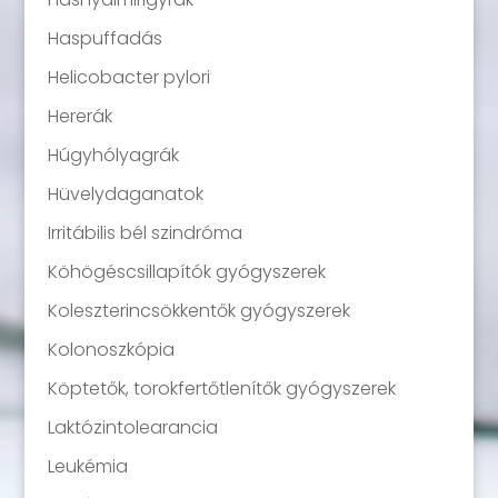
Haspuffadás
Helicobacter pylori
Hererák
Húgyhólyagrák
Hüvelydaganatok
Irritábilis bél szindróma
Köhögéscsillapítók gyógyszerek
Koleszterincsökkentők gyógyszerek
Kolonoszkópia
Köptetők, torokfertőtlenítők gyógyszerek
Laktózintolearancia
Leukémia