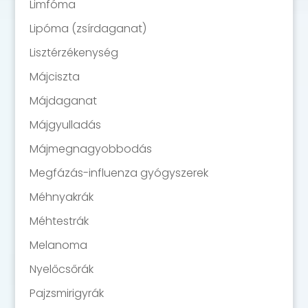
Limfóma
Lipóma (zsírdaganat)
Lisztérzékenység
Májciszta
Májdaganat
Májgyulladás
Májmegnagyobbodás
Megfázás-influenza gyógyszerek
Méhnyakrák
Méhtestrák
Melanoma
Nyelőcsőrák
Pajzsmirigyrák