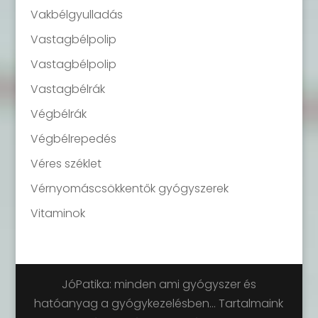
Vakbélgyulladás
Vastagbélpolip
Vastagbélpolip
Vastagbélrák
Végbélrák
Végbélrepedés
Véres széklet
Vérnyomáscsökkentők gyógyszerek
Vitaminok
JóPatika: minden ami gyógyszer és
hatóanyag a gyógykezelésben... Tartalmaink