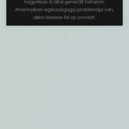
nagyrésze AI által generált tartalom.
Amennyiben egészségügyi problémája van,
akkor keresse fel az orvosát.