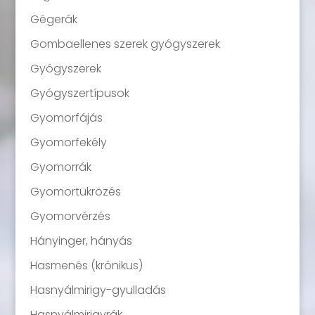
Gégerák
Gombaellenes szerek gyógyszerek
Gyógyszerek
Gyógyszertípusok
Gyomorfájás
Gyomorfekély
Gyomorrák
Gyomortükrözés
Gyomorvérzés
Hányinger, hányás
Hasmenés (krónikus)
Hasnyálmirigy-gyulladás
Hasnyálmirigyrák