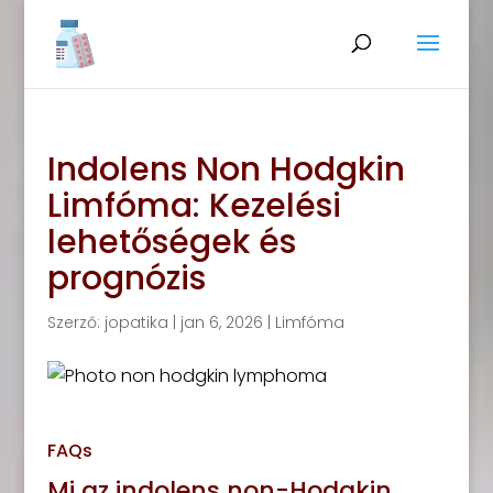
Indolens Non Hodgkin
Limfóma: Kezelési
lehetőségek és
prognózis
Szerző:
jopatika
|
jan 6, 2026
|
Limfóma
FAQs
Mi az indolens non-Hodgkin