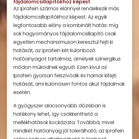
fájdalomcsillapítókhoz képest
Az Iprafein számos előnnyel rendelkezik más
fájdalomcsillapítókhoz képest. Az egyik
legfontosabb előny a kombinált hatás: míg
sok hagyományos fájdalomcsillapító csak
egyetlen mechanizmuson keresztül fejti ki
hatását, az Iprafein két különböző
hatóanyagot tartalmaz, amelyek szinergikus
módon működnek együtt. Ezen kívül az
Iprafein gyorsan felszívódik és hamar kifejti
hatását, ami különösen fontos akut fájdalmak
esetén.
A gyógyszer alacsonyabb dózisban is
hatékony lehet, így csökkenthető a
mellékhatások kockázata. Továbbá, mivel
mindkét hatóanyag jól tolerálható, az Iprafein