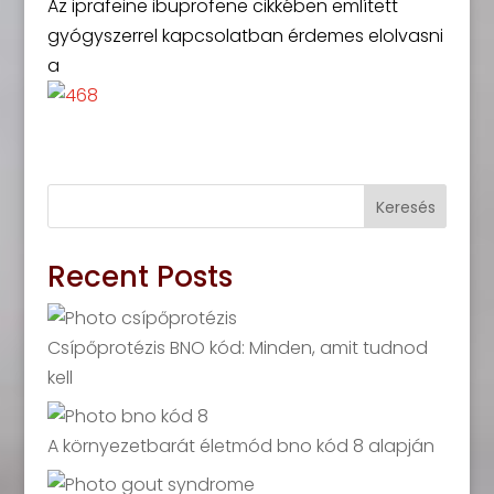
Az iprafeine ibuprofene cikkében említett
gyógyszerrel kapcsolatban érdemes elolvasni
a
Keresés
Recent Posts
Csípőprotézis BNO kód: Minden, amit tudnod
kell
A környezetbarát életmód bno kód 8 alapján