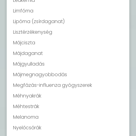
Leukémia
Limfóma
Lipóma (zsírdaganat)
Lisztérzékenység
Májciszta
Májdaganat
Májgyulladás
Májmegnagyobbodás
Megfázás-influenza gyógyszerek
Méhnyakrák
Méhtestrák
Melanoma
Nyelőcsőrák