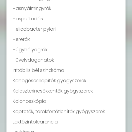
Hasnyálmirigyrák
Haspuffadás
Helicobacter pylori
Hererák
Húgyhólyagrák
Hüvelydaganatok
Irritábilis bél szindróma
Köhögéscsillapítók gyógyszerek
Koleszterincsökkentők gyógyszerek
Kolonoszkópia
Köptetők, torokfertőtlenítők gyógyszerek
Laktózintolearancia