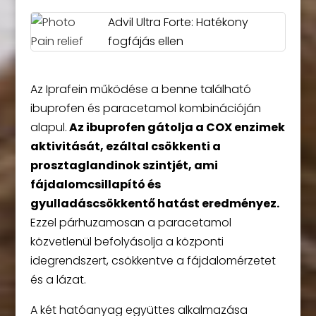
Advil Ultra Forte: Hatékony
fogfájás ellen
Az Iprafein működése a benne található
ibuprofen és paracetamol kombinációján
alapul.
Az ibuprofen gátolja a COX enzimek
aktivitását, ezáltal csökkenti a
prosztaglandinok szintjét, ami
fájdalomcsillapító és
gyulladáscsökkentő hatást eredményez.
Ezzel párhuzamosan a paracetamol
közvetlenül befolyásolja a központi
idegrendszert, csökkentve a fájdalomérzetet
és a lázat.
A két hatóanyag együttes alkalmazása