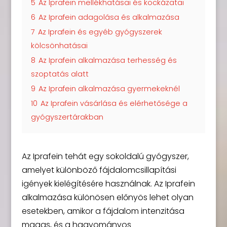
5
Az Iprafein mellékhatásai és kockázatai
6
Az Iprafein adagolása és alkalmazása
7
Az Iprafein és egyéb gyógyszerek
kölcsönhatásai
8
Az Iprafein alkalmazása terhesség és
szoptatás alatt
9
Az Iprafein alkalmazása gyermekeknél
10
Az Iprafein vásárlása és elérhetősége a
gyógyszertárakban
Az Iprafein tehát egy sokoldalú gyógyszer,
amelyet különböző fájdalomcsillapítási
igények kielégítésére használnak. Az Iprafein
alkalmazása különösen előnyös lehet olyan
esetekben, amikor a fájdalom intenzitása
magas, és a hagyományos