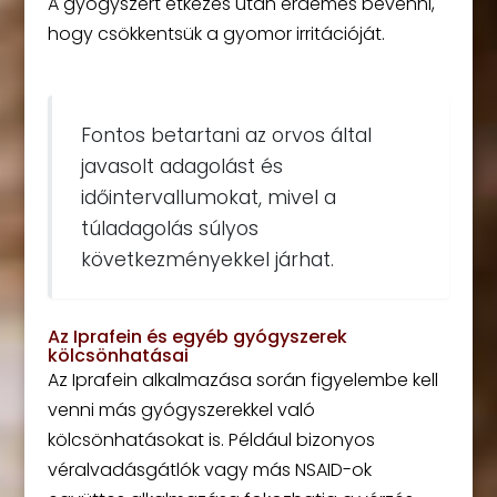
A gyógyszert étkezés után érdemes bevenni,
hogy csökkentsük a gyomor irritációját.
Fontos betartani az orvos által
javasolt adagolást és
időintervallumokat, mivel a
túladagolás súlyos
következményekkel járhat.
Az Iprafein és egyéb gyógyszerek
kölcsönhatásai
Az Iprafein alkalmazása során figyelembe kell
venni más gyógyszerekkel való
kölcsönhatásokat is. Például bizonyos
véralvadásgátlók vagy más NSAID-ok