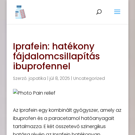
Iprafein: hatékony
fájdalomcsillapítás
ibuprofennel
Szerző:
jopatika
|
júl 8, 2025
|
Uncategorized
Az Iprafein egy kombinált gyógyszer, amely az
ibuprofen és a paracetamol hatóanyagait
tartalmazza. E két összetevő szinergikus
hatása révén az Iprafein hatékonyan