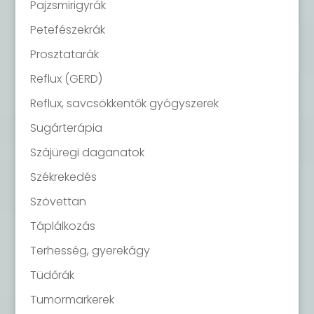
Pajzsmirigyrák
Petefészekrák
Prosztatarák
Reflux (GERD)
Reflux, savcsökkentők gyógyszerek
Sugárterápia
Szájüregi daganatok
Székrekedés
Szövettan
Táplálkozás
Terhesség, gyerekágy
Tüdőrák
Tumormarkerek