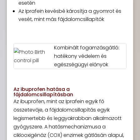
esetén
Az Iprafein kevésbé károsítja a gyomrot és
vesét, mint más fájdalomcsillapítók
Kombinált fogamzásgátló:
hatékony védelem és
egészségügyi előnyök
Az ibuprofen hatása a
fájdalomcsillapításban
Az ibuprofen, mint az Iprafein egyik fő
összetevője, a fájdalomcsillapítás egyik
legismertebb és leggyakrabban alkalmazott
gyógyszere. A hatásmechanizmusa a
ciklooxigénáz (COX) enzimek gátlásán alapul,