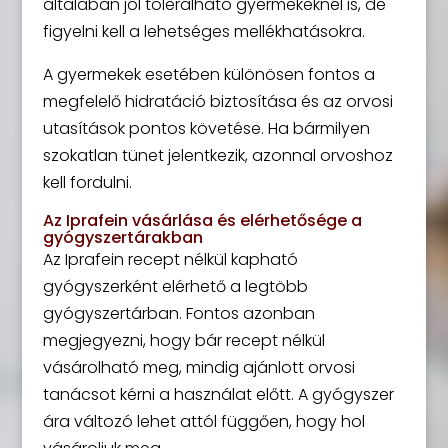
általában jól tolerálható gyermekeknél is, de
figyelni kell a lehetséges mellékhatásokra.
A gyermekek esetében különösen fontos a
megfelelő hidratáció biztosítása és az orvosi
utasítások pontos követése. Ha bármilyen
szokatlan tünet jelentkezik, azonnal orvoshoz
kell fordulni.
Az Iprafein vásárlása és elérhetősége a
gyógyszertárakban
Az Iprafein recept nélkül kapható
gyógyszerként elérhető a legtöbb
gyógyszertárban. Fontos azonban
megjegyezni, hogy bár recept nélkül
vásárolható meg, mindig ajánlott orvosi
tanácsot kérni a használat előtt. A gyógyszer
ára változó lehet attól függően, hogy hol