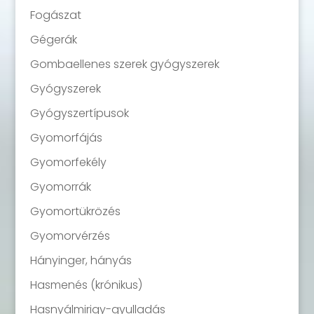
Fogászat
Gégerák
Gombaellenes szerek gyógyszerek
Gyógyszerek
Gyógyszertípusok
Gyomorfájás
Gyomorfekély
Gyomorrák
Gyomortükrözés
Gyomorvérzés
Hányinger, hányás
Hasmenés (krónikus)
Hasnyálmirigy-gyulladás