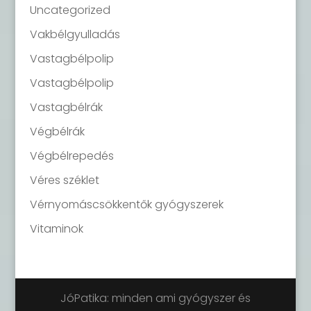
Uncategorized
Vakbélgyulladás
Vastagbélpolip
Vastagbélpolip
Vastagbélrák
Végbélrák
Végbélrepedés
Véres széklet
Vérnyomáscsökkentők gyógyszerek
Vitaminok
JóPatika: minden ami gyógyszer és