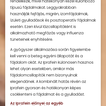
rendelkezik, mivel hatékonyan kezel különböző
típusú fájdalmakat. Leggyakrabban
használják fejfájás, migrén, izomfájdalmak,
ízületi gyulladások és posztoperatív fájdalmak
esetén. Ezen kívül lázcsillapítóként is
alkalmazható megfázás vagy influenza
tüneteinek enyhítésére.
A gyógyszer alkalmazása során figyelembe
kell venni a beteg egyéni állapotát és a
fájdalom okát. Az Iprafein különösen hasznos
lehet olyan esetekben, amikor más
fájdalomcsillapítók nem bizonyulnak
elegendőnek. A kombinált hatás révén az
Iprafein gyorsan és hatékonyan képes
csökkenteni a fájdalmat és a gyulladást.
Az Iprafein előnyei az egyéb