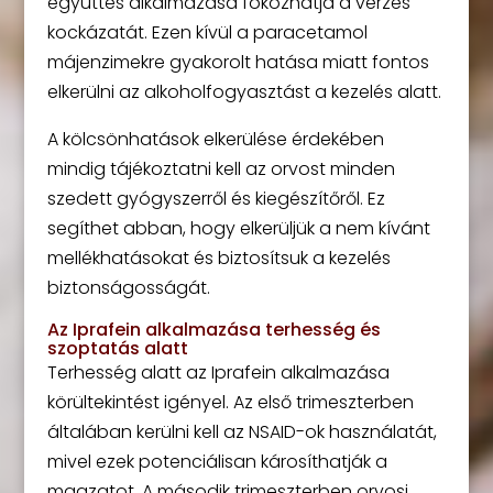
együttes alkalmazása fokozhatja a vérzés
kockázatát. Ezen kívül a paracetamol
májenzimekre gyakorolt hatása miatt fontos
elkerülni az alkoholfogyasztást a kezelés alatt.
A kölcsönhatások elkerülése érdekében
mindig tájékoztatni kell az orvost minden
szedett gyógyszerről és kiegészítőről. Ez
segíthet abban, hogy elkerüljük a nem kívánt
mellékhatásokat és biztosítsuk a kezelés
biztonságosságát.
Az Iprafein alkalmazása terhesség és
szoptatás alatt
Terhesség alatt az Iprafein alkalmazása
körültekintést igényel. Az első trimeszterben
általában kerülni kell az NSAID-ok használatát,
mivel ezek potenciálisan károsíthatják a
magzatot. A második trimeszterben orvosi