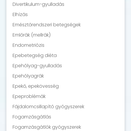
Divertikulum-gyulladás
Elhízás
Emésztőrendszeri betegségek
Emlőrák (mellrák)
Endometriózis
Epebetegség diéta
Epehólyag-gyulladás
Epehólyagrák
Epekő, epekövesség
Epeproblémák
Fájdalomcsillapító gyógyszerek
Fogamzásgátlás
Fogamzásgátlók gyógyszerek