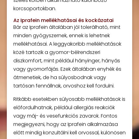
széles körben alkalmazható különböző
korcsoportokban.
Az Iprafein mellékhatásai és kockázatai
Bár az Iprafein általában jól tolerálható, mint
minden gyógyszernek, ennek is lehetnek
mellékhatásai. A leggyakoribb mellékhatások
közé tartozik a gyomor-bélrendszeri
diszkomfort, mint például hányinger, hányás
vagy gyomorfájás. Ezek általában enyhék és
átmenetiek, de ha súlyosbodnak vagy
tartósan fennállnak, orvoshoz kell fordulni.
Ritkább esetekben súlyosabb mellékhatások is
előfordulhatnak, például allergiás reakciók
vagy máj- és vesefunkciós zavarok. Fontos
megjegyezni, hogy az Iprafein alkalmazása
előtt mindig konzultálni kell orvossal, különösen