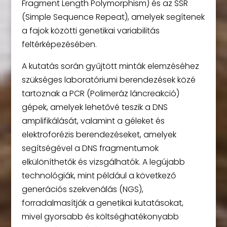
Fragment Length Polymorphism) és az SSR
(Simple Sequence Repeat), amelyek segítenek
a fajok közötti genetikai variabilitás
feltérképezésében.
A kutatás során gyűjtött minták elemzéséhez
szükséges laboratóriumi berendezések közé
tartoznak a PCR (Polimeráz láncreakció)
gépek, amelyek lehetővé teszik a DNS
amplifikálását, valamint a géleket és
elektroforézis berendezéseket, amelyek
segítségével a DNS fragmentumok
elkülöníthetők és vizsgálhatók. A legújabb
technológiák, mint például a következő
generációs szekvenálás (NGS),
forradalmasítják a genetikai kutatásokat,
mivel gyorsabb és költséghatékonyabb