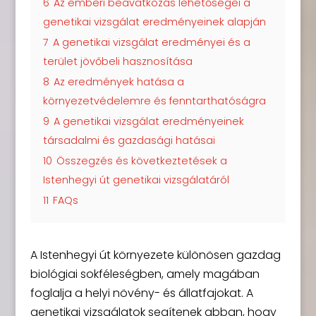
6
Az emberi beavatkozás lehetőségei a
genetikai vizsgálat eredményeinek alapján
7
A genetikai vizsgálat eredményei és a
terület jövőbeli hasznosítása
8
Az eredmények hatása a
környezetvédelemre és fenntarthatóságra
9
A genetikai vizsgálat eredményeinek
társadalmi és gazdasági hatásai
10
Összegzés és következtetések a
Istenhegyi út genetikai vizsgálatáról
11
FAQs
A Istenhegyi út környezete különösen gazdag
biológiai sokféleségben, amely magában
foglalja a helyi növény- és állatfajokat. A
genetikai vizsgálatok segítenek abban, hogy