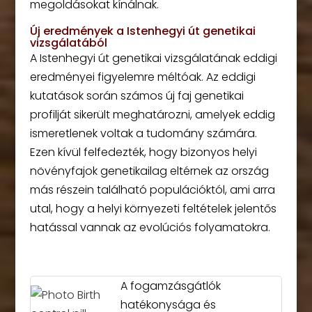
megoldásokat kínálnak.
Új eredmények a Istenhegyi út genetikai
vizsgálatából
A Istenhegyi út genetikai vizsgálatának eddigi
eredményei figyelemre méltóak. Az eddigi
kutatások során számos új faj genetikai
profilját sikerült meghatározni, amelyek eddig
ismeretlenek voltak a tudomány számára.
Ezen kívül felfedezték, hogy bizonyos helyi
növényfajok genetikailag eltérnek az ország
más részein található populációktól, ami arra
utal, hogy a helyi környezeti feltételek jelentős
hatással vannak az evolúciós folyamatokra.
A fogamzásgátlók
hatékonysága és