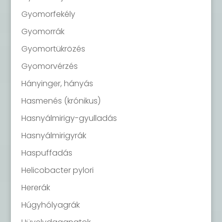
Gyomorfekély
Gyomorrák
Gyomortükrözés
Gyomorvérzés
Hányinger, hányás
Hasmenés (krónikus)
Hasnyálmirigy-gyulladás
Hasnyálmirigyrák
Haspuffadás
Helicobacter pylori
Hererák
Húgyhólyagrák