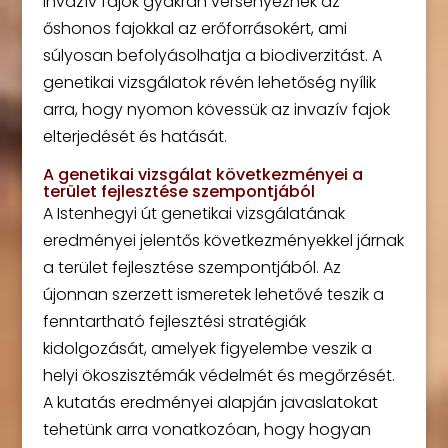
invazív fajok gyakran versenyeznek az
őshonos fajokkal az erőforrásokért, ami
súlyosan befolyásolhatja a biodiverzitást. A
genetikai vizsgálatok révén lehetőség nyílik
arra, hogy nyomon kövessük az invazív fajok
elterjedését és hatását.
A genetikai vizsgálat következményei a
terület fejlesztése szempontjából
A Istenhegyi út genetikai vizsgálatának
eredményei jelentős következményekkel járnak
a terület fejlesztése szempontjából. Az
újonnan szerzett ismeretek lehetővé teszik a
fenntartható fejlesztési stratégiák
kidolgozását, amelyek figyelembe veszik a
helyi ökoszisztémák védelmét és megőrzését.
A kutatás eredményei alapján javaslatokat
tehetünk arra vonatkozóan, hogy hogyan