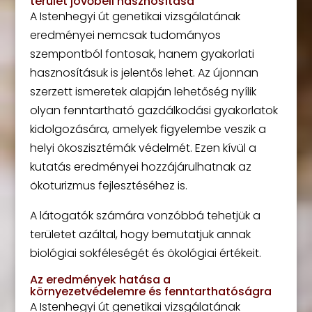
terület jövőbeli hasznosítása
A Istenhegyi út genetikai vizsgálatának
eredményei nemcsak tudományos
szempontból fontosak, hanem gyakorlati
hasznosításuk is jelentős lehet. Az újonnan
szerzett ismeretek alapján lehetőség nyílik
olyan fenntartható gazdálkodási gyakorlatok
kidolgozására, amelyek figyelembe veszik a
helyi ökoszisztémák védelmét. Ezen kívül a
kutatás eredményei hozzájárulhatnak az
ökoturizmus fejlesztéséhez is.
A látogatók számára vonzóbbá tehetjük a
területet azáltal, hogy bemutatjuk annak
biológiai sokféleségét és ökológiai értékeit.
Az eredmények hatása a
környezetvédelemre és fenntarthatóságra
A Istenhegyi út genetikai vizsgálatának