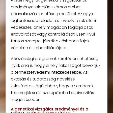
A Istenhegyi út genetikai vizsgálatának
eredményei alapján számos emberi
beavatkozási lehetőség merül fel. Az egyik
legfontosabb feladat az invazív fajok elleni
védekezés, amely magában foglalja azok
eltávolítását vagy kontrollálását. Ezen kívül
fontos szerepet játszik az őshonos fajok
védelme és rehabilitációja is.
A közösségi programok keretében lehetőség
nyílik arra is, hogy a helyi lakosságot bevonjuk
a természetvédelmi intézkedésekbe. Az
oktatás és tudatosság növelése
kulcsfontosságú ahhoz, hogy az emberek
felismerjék saját szerepüket a biodiverzitás
megőrzésében.
A genetikai vizsgálat eredményei és a