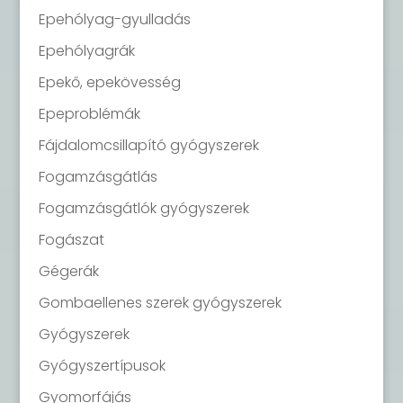
Epehólyag-gyulladás
Epehólyagrák
Epekő, epekövesség
Epeproblémák
Fájdalomcsillapító gyógyszerek
Fogamzásgátlás
Fogamzásgátlók gyógyszerek
Fogászat
Gégerák
Gombaellenes szerek gyógyszerek
Gyógyszerek
Gyógyszertípusok
Gyomorfájás