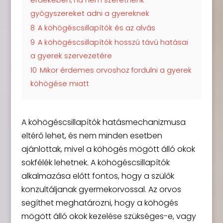
gyógyszereket adni a gyereknek
8
A köhögéscsillapítók és az alvás
9
A köhögéscsillapítók hosszú távú hatásai
a gyerek szervezetére
10
Mikor érdemes orvoshoz fordulni a gyerek
köhögése miatt
A köhögéscsillapítók hatásmechanizmusa
eltérő lehet, és nem minden esetben
ajánlottak, mivel a köhögés mögött álló okok
sokfélék lehetnek. A köhögéscsillapítók
alkalmazása előtt fontos, hogy a szülők
konzultáljanak gyermekorvossal. Az orvos
segíthet meghatározni, hogy a köhögés
mögött álló okok kezelése szükséges-e, vagy