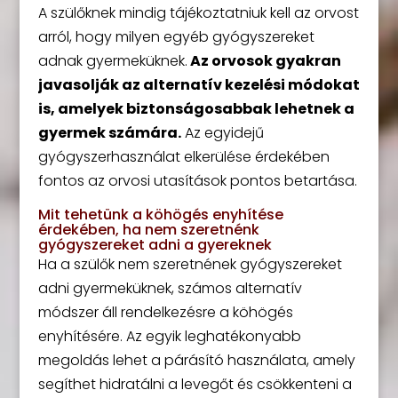
A szülőknek mindig tájékoztatniuk kell az orvost
arról, hogy milyen egyéb gyógyszereket
adnak gyermeküknek.
Az orvosok gyakran
javasolják az alternatív kezelési módokat
is, amelyek biztonságosabbak lehetnek a
gyermek számára.
Az egyidejű
gyógyszerhasználat elkerülése érdekében
fontos az orvosi utasítások pontos betartása.
Mit tehetünk a köhögés enyhítése
érdekében, ha nem szeretnénk
gyógyszereket adni a gyereknek
Ha a szülők nem szeretnének gyógyszereket
adni gyermeküknek, számos alternatív
módszer áll rendelkezésre a köhögés
enyhítésére. Az egyik leghatékonyabb
megoldás lehet a párásító használata, amely
segíthet hidratálni a levegőt és csökkenteni a