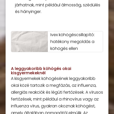
járhatnak, mint például álmosság, szédülés
és hányinger.
Ivex köhögéscsillapító:
hatékony megoldás a
köhögés ellen
A leggyakoribb köhögés okai
kisgyermekeknél
A kisgyermekek köhögésének leggyakoribb
okai közé tartozik a megfázás, az influenza,
allergiás reakciók és légúti fertőzések. A vírusos
fertőzések, mint például a rhinovírus vagy az
influenza vírus, gyakran okoznak köhögést,
amely általában önmagától elmúlik. Az