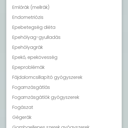
Emlőrák (mellrák)
Endometriózis
Epebetegség diéta
Epehólyag-gyulladás
Epehólyagrák
Epekő, epekövesség
Epeproblémák
Fájdalomcsillapító gyógyszerek
Fogamzásgátlás
Fogamzásgátlók gyógyszerek
Fogászat
Gégerák
Gombaellenes szerek gyógyszerek