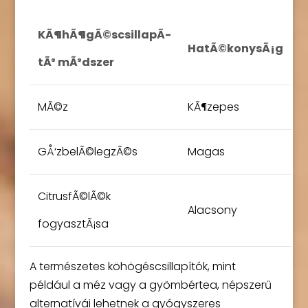
KÃ¶hÃ¶gÃ©scsillapÃ­
HatÃ©konysÃ¡g
tÃ³ mÃ³dszer
MÃ©z
KÃ¶zepes
GÅ‘zbelÃ©legzÃ©s
Magas
CitrusfÃ©lÃ©k
Alacsony
fogyasztÃ¡sa
A természetes köhögéscsillapítók, mint
például a méz vagy a gyömbértea, népszerű
alternatívái lehetnek a gyógyszeres