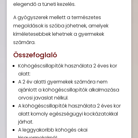
elegendő a tüneti kezelés.
A gyógyszerek mellett a természetes
megoldások is szóba jöhetnek, amelyek
kíméletesebbek lehetnek a gyermekek
számára.
Összefoglaló
Köhögéscsillapítók használata 2 éves kor
alatt:
A 2 év alatti gyermekek számára nem
ajánlott a köhögéscsillapítók alkalmazása
orvosi javaslat nélkül.
A köhögéscsillapítók használata 2 éves kor
alatt komoly egészségügyi kockázatokkal
járhat.
A leggyakoribb köhögés okai
kisgyermekeknél: