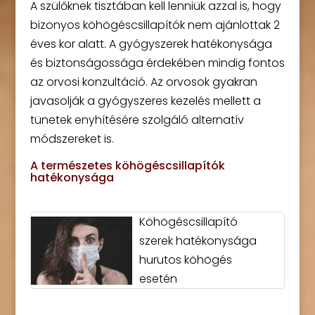
A szülőknek tisztában kell lenniük azzal is, hogy
bizonyos köhögéscsillapítók nem ajánlottak 2
éves kor alatt. A gyógyszerek hatékonysága
és biztonságossága érdekében mindig fontos
az orvosi konzultáció. Az orvosok gyakran
javasolják a gyógyszeres kezelés mellett a
tünetek enyhítésére szolgáló alternatív
módszereket is.
A természetes köhögéscsillapítók
hatékonysága
Köhögéscsillapító
szerek hatékonysága
hurutos köhögés
esetén