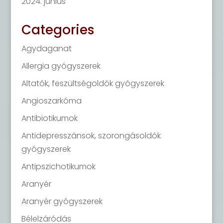
2024. június
Categories
Agydaganat
Allergia gyógyszerek
Altatók, feszültségoldók gyógyszerek
Angioszarkóma
Antibiotikumok
Antidepresszánsok, szorongásoldók
gyógyszerek
Antipszichotikumok
Aranyér
Aranyér gyógyszerek
Bélelzáródás