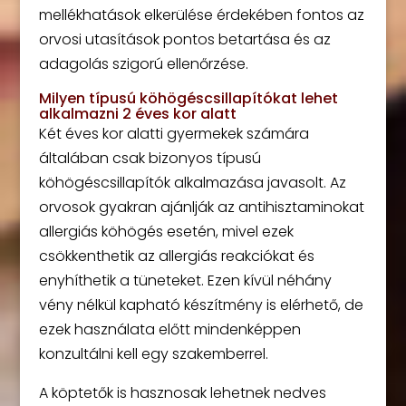
mellékhatások elkerülése érdekében fontos az
orvosi utasítások pontos betartása és az
adagolás szigorú ellenőrzése.
Milyen típusú köhögéscsillapítókat lehet
alkalmazni 2 éves kor alatt
Két éves kor alatti gyermekek számára
általában csak bizonyos típusú
köhögéscsillapítók alkalmazása javasolt. Az
orvosok gyakran ajánlják az antihisztaminokat
allergiás köhögés esetén, mivel ezek
csökkenthetik az allergiás reakciókat és
enyhíthetik a tüneteket. Ezen kívül néhány
vény nélkül kapható készítmény is elérhető, de
ezek használata előtt mindenképpen
konzultálni kell egy szakemberrel.
A köptetők is hasznosak lehetnek nedves