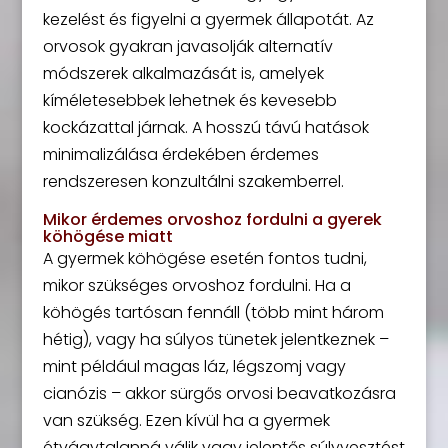
kezelést és figyelni a gyermek állapotát. Az
orvosok gyakran javasolják alternatív
módszerek alkalmazását is, amelyek
kíméletesebbek lehetnek és kevesebb
kockázattal járnak. A hosszú távú hatások
minimalizálása érdekében érdemes
rendszeresen konzultálni szakemberrel.
Mikor érdemes orvoshoz fordulni a gyerek
köhögése miatt
A gyermek köhögése esetén fontos tudni,
mikor szükséges orvoshoz fordulni. Ha a
köhögés tartósan fennáll (több mint három
hétig), vagy ha súlyos tünetek jelentkeznek –
mint például magas láz, légszomj vagy
cianózis – akkor sürgős orvosi beavatkozásra
van szükség. Ezen kívül ha a gyermek
étvágytalanná válik vagy jelentős súlyvesztést