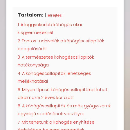
Tartalom:
elrejtés
1
A leggyakoribb köhögés okai
kisgyermekeknél
2
Fontos tudnivalók a köhögéscsillapítók
adagolásáról
3
A természetes köhögéscsillapítók
hatékonysága
4
A köhögéscsillapítók lehetséges
mellékhatásai
5
Milyen típusú köhögéscsillapítókat lehet
alkalmazni 2 éves kor alatt
6
A köhögéscsillapítók és más gyógyszerek
egyidejű szedésének veszélyei
7
Mit tehetünk a köhögés enyhítése
érdekében, ha nem szeretnénk