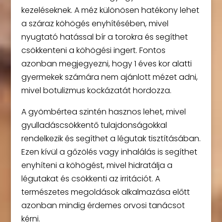
kezeléseknek. A méz különösen hatékony lehet
a száraz köhögés enyhítésében, mivel
nyugtató hatással bír a torokra és segíthet
csökkenteni a köhögési ingert. Fontos
azonban megjegyezni, hogy 1 éves kor alatti
gyermekek számára nem ajánlott mézet adni,
mivel botulizmus kockázatát hordozza.
A gyömbértea szintén hasznos lehet, mivel
gyulladáscsökkentő tulajdonságokkal
rendelkezik és segíthet a légutak tisztításában.
Ezen kívül a gőzölés vagy inhalálás is segíthet
enyhíteni a köhögést, mivel hidratálja a
légutakat és csökkenti az irritációt. A
természetes megoldások alkalmazása előtt
azonban mindig érdemes orvosi tanácsot
kérni.