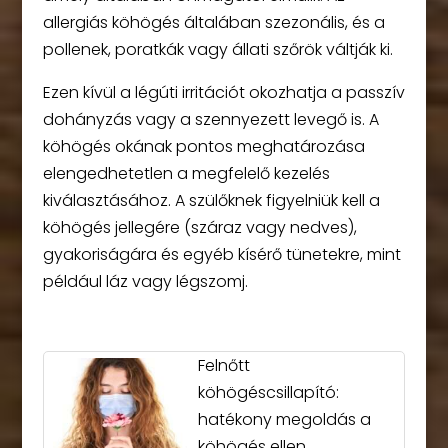
allergiás köhögés általában szezonális, és a
pollenek, poratkák vagy állati szőrök váltják ki.
Ezen kívül a légúti irritációt okozhatja a passzív
dohányzás vagy a szennyezett levegő is. A
köhögés okának pontos meghatározása
elengedhetetlen a megfelelő kezelés
kiválasztásához. A szülőknek figyelniük kell a
köhögés jellegére (száraz vagy nedves),
gyakoriságára és egyéb kísérő tünetekre, mint
például láz vagy légszomj.
Felnőtt
köhögéscsillapító:
hatékony megoldás a
köhögés ellen