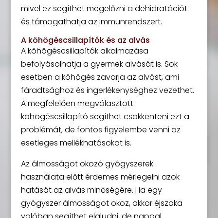
mivel ez segíthet megelőzni a dehidratációt
és támogathatja az immunrendszert.
A köhögéscsillapítók és az alvás
A köhögéscsillapítók alkalmazása
befolyásolhatja a gyermek alvását is. Sok
esetben a köhögés zavarja az alvást, ami
fáradtsághoz és ingerlékenységhez vezethet.
A megfelelően megválasztott
köhögéscsillapító segíthet csökkenteni ezt a
problémát, de fontos figyelembe venni az
esetleges mellékhatásokat is.
Az álmosságot okozó gyógyszerek
használata előtt érdemes mérlegelni azok
hatását az alvás minőségére. Ha egy
gyógyszer álmosságot okoz, akkor éjszaka
valóban segíthet elaludni, de nappal