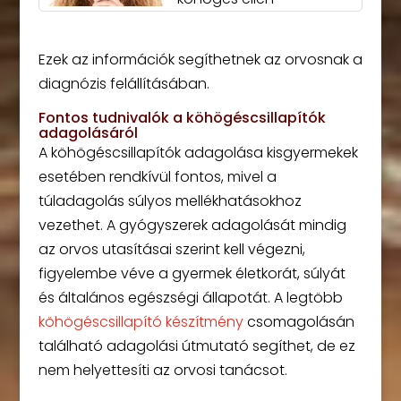
Ezek az információk segíthetnek az orvosnak a
diagnózis felállításában.
Fontos tudnivalók a köhögéscsillapítók
adagolásáról
A köhögéscsillapítók adagolása kisgyermekek
esetében rendkívül fontos, mivel a
túladagolás súlyos mellékhatásokhoz
vezethet. A gyógyszerek adagolását mindig
az orvos utasításai szerint kell végezni,
figyelembe véve a gyermek életkorát, súlyát
és általános egészségi állapotát. A legtöbb
köhögéscsillapító készítmény
csomagolásán
található adagolási útmutató segíthet, de ez
nem helyettesíti az orvosi tanácsot.