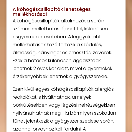
A köhögéscsillapítók lehetséges
mellékhatásai
A köhögéscsillapítók alkalmazása során
számos mellékhatás léphet fel, különösen
kisgyermekek esetében. A leggyakoribb
mellékhatások közé tartozik a szédülés,
álmosság, hányinger és emésztési zavarok.
Ezek a hatások különösen aggasztóak
lehetnek 2 éves kor alatt, mivel a gyermekek
érzékenyebbek lehetnek a gyógyszerekre.
Ezen kívül egyes köhögéscsillapítók allergiás
reakciókat is kiválthatnak, amelyek
bőrkiütésekben vagy légzési nehézségekben
nyilvánulhatnak meg. Ha bármilyen szokatlan
tünet jelentkezik a gyógyszer szedése során,
azonnal orvoshoz kell fordulni. A