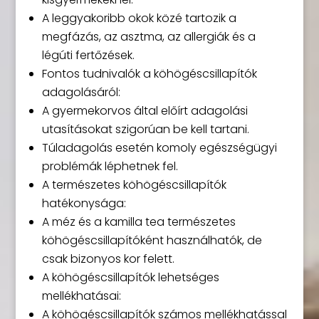
A leggyakoribb okok közé tartozik a
megfázás, az asztma, az allergiák és a
légúti fertőzések.
Fontos tudnivalók a köhögéscsillapítók
adagolásáról:
A gyermekorvos által előírt adagolási
utasításokat szigorúan be kell tartani.
Túladagolás esetén komoly egészségügyi
problémák léphetnek fel.
A természetes köhögéscsillapítók
hatékonysága:
A méz és a kamilla tea természetes
köhögéscsillapítóként használhatók, de
csak bizonyos kor felett.
A köhögéscsillapítók lehetséges
mellékhatásai:
A köhögéscsillapítók számos mellékhatással