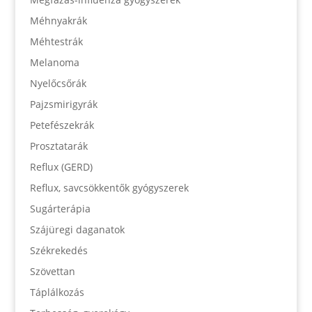
Méhnyakrák
Méhtestrák
Melanoma
Nyelőcsőrák
Pajzsmirigyrák
Petefészekrák
Prosztatarák
Reflux (GERD)
Reflux, savcsökkentők gyógyszerek
Sugárterápia
Szájüregi daganatok
Székrekedés
Szövettan
Táplálkozás