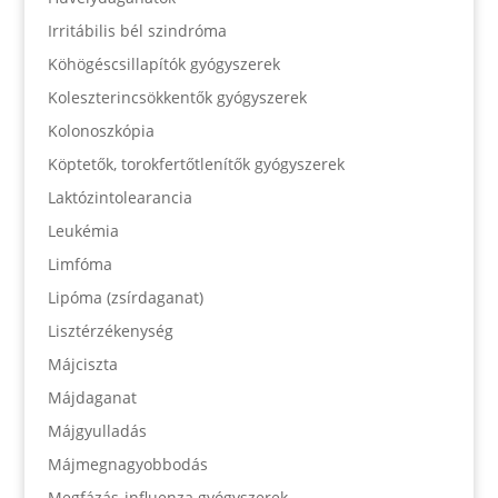
Irritábilis bél szindróma
Köhögéscsillapítók gyógyszerek
Koleszterincsökkentők gyógyszerek
Kolonoszkópia
Köptetők, torokfertőtlenítők gyógyszerek
Laktózintolearancia
Leukémia
Limfóma
Lipóma (zsírdaganat)
Lisztérzékenység
Májciszta
Májdaganat
Májgyulladás
Májmegnagyobbodás
Megfázás-influenza gyógyszerek