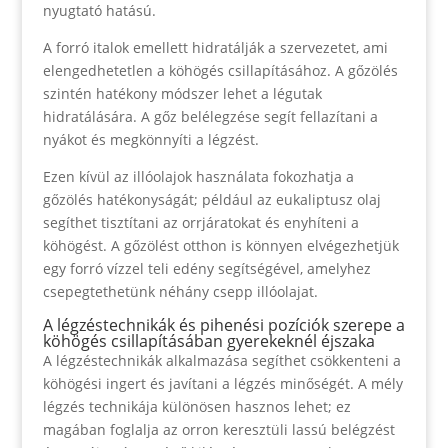
nyugtató hatású.
A forró italok emellett hidratálják a szervezetet, ami
elengedhetetlen a köhögés csillapításához. A gőzölés
szintén hatékony módszer lehet a légutak
hidratálására. A gőz belélegzése segít fellazítani a
nyákot és megkönnyíti a légzést.
Ezen kívül az illóolajok használata fokozhatja a
gőzölés hatékonyságát; például az eukaliptusz olaj
segíthet tisztítani az orrjáratokat és enyhíteni a
köhögést. A gőzölést otthon is könnyen elvégezhetjük
egy forró vízzel teli edény segítségével, amelyhez
csepegtethetünk néhány csepp illóolajat.
A légzéstechnikák és pihenési pozíciók szerepe a
köhögés csillapításában gyerekeknél éjszaka
A légzéstechnikák alkalmazása segíthet csökkenteni a
köhögési ingert és javítani a légzés minőségét. A mély
légzés technikája különösen hasznos lehet; ez
magában foglalja az orron keresztüli lassú belégzést