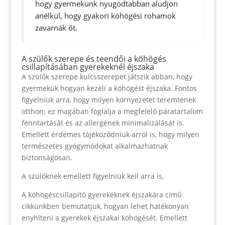
hogy gyermekünk nyugodtabban aludjon
anélkül, hogy gyakori köhögési rohamok
zavarnák őt.
A szülők szerepe és teendői a köhögés
csillapításában gyerekeknél éjszaka
A szülők szerepe kulcsszerepet játszik abban, hogy
gyermekük hogyan kezeli a köhögést éjszaka. Fontos
figyelniük arra, hogy milyen környezetet teremtenek
otthon; ez magában foglalja a megfelelő páratartalom
fenntartását és az allergének minimalizálását is.
Emellett érdemes tájékozódniuk arról is, hogy milyen
természetes gyógymódokat alkalmazhatnak
biztonságosan.
A szülőknek emellett figyelniük kell arra is,
A köhögéscsillapító gyerekeknek éjszakára című
cikkünkben bemutatjuk, hogyan lehet hatékonyan
enyhíteni a gyerekek éjszakai köhögését. Emellett