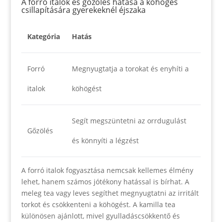
A forró italok és gőzölés hatása a köhögés
csillapítására gyerekeknél éjszaka
Kategória
Hatás
Forró
Megnyugtatja a torokat és enyhíti a
italok
köhögést
Segít megszüntetni az orrdugulást
Gőzölés
és könnyíti a légzést
A forró italok fogyasztása nemcsak kellemes élmény
lehet, hanem számos jótékony hatással is bírhat. A
meleg tea vagy leves segíthet megnyugtatni az irritált
torkot és csökkenteni a köhögést. A kamilla tea
különösen ajánlott, mivel gyulladáscsökkentő és