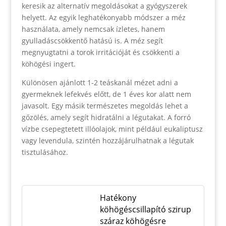
keresik az alternatív megoldásokat a gyógyszerek
helyett. Az egyik leghatékonyabb módszer a méz
használata, amely nemcsak ízletes, hanem
gyulladáscsökkentő hatású is. A méz segít
megnyugtatni a torok irritációját és csökkenti a
köhögési ingert.
Különösen ajánlott 1-2 teáskanál mézet adni a
gyermeknek lefekvés előtt, de 1 éves kor alatt nem
javasolt. Egy másik természetes megoldás lehet a
gőzölés, amely segít hidratálni a légutakat. A forró
vízbe csepegtetett illóolajok, mint például eukaliptusz
vagy levendula, szintén hozzájárulhatnak a légutak
tisztulásához.
Hatékony
köhögéscsillapító szirup
száraz köhögésre