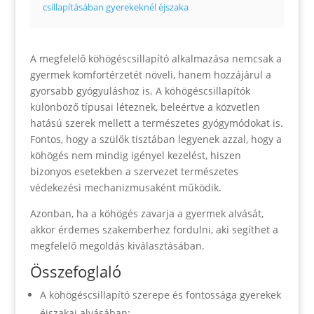
csillapításában gyerekeknél éjszaka
A megfelelő köhögéscsillapító alkalmazása nemcsak a
gyermek komfortérzetét növeli, hanem hozzájárul a
gyorsabb gyógyuláshoz is. A köhögéscsillapítók
különböző típusai léteznek, beleértve a közvetlen
hatású szerek mellett a természetes gyógymódokat is.
Fontos, hogy a szülők tisztában legyenek azzal, hogy a
köhögés nem mindig igényel kezelést, hiszen
bizonyos esetekben a szervezet természetes
védekezési mechanizmusaként működik.
Azonban, ha a köhögés zavarja a gyermek alvását,
akkor érdemes szakemberhez fordulni, aki segíthet a
megfelelő megoldás kiválasztásában.
Összefoglaló
A köhögéscsillapító szerepe és fontossága gyerekek
éjszakai alvásában: