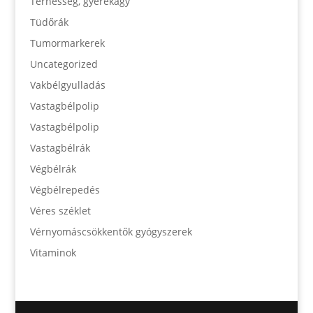
Terhesség, gyerekágy
Tüdőrák
Tumormarkerek
Uncategorized
Vakbélgyulladás
Vastagbélpolip
Vastagbélpolip
Vastagbélrák
Végbélrák
Végbélrepedés
Véres széklet
Vérnyomáscsökkentők gyógyszerek
Vitaminok