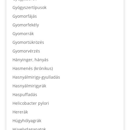
Gyógyszertípusok
Gyomorfájás
Gyomorfekély
Gyomorrák
Gyomortükrözés
Gyomorvérzés
Hányinger, hányás
Hasmenés (krónikus)
Hasnyálmirigy-gyulladás
Hasnyálmirigyrák
Haspuffadás
Helicobacter pylori
Hererák
Húgyhólyagrák
Hüvelydaganatok