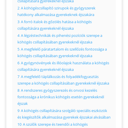
csillapítására gyerekeknél éjszaka
2
A köhögéscsillapító szirupok és gyógyszerek
hatékony alkalmazása gyerekeknek éjszakára
3
A forró italok és gőzölés hatása a köhögés
csillapítására gyerekeknél éjszaka
4
A légzéstechnikák és pihenési pozíciók szerepe a
köhögés csillapításában gyerekeknél éjszaka
5
A megfelelő páratartalom és szellőzés fontossága a
köhögés csillapításában gyerekeknél éjszaka
6
A gyógynövények és illóolajok használata a köhögés
csillapítására gyerekeknél éjszaka
7
A megfelelő táplálkozás és folyadékfogyasztás
szerepe a köhögés csillapításában gyerekeknél éjszaka
8
A rendszeres gyógyszerezés és orvosi kezelés
fontossága a krónikus köhögés esetén gyerekeknél
éjszak
9
A köhögés csillapítására szolgáló speciális eszközök
és kiegészítők alkalmazása gyerekek éjszakai alvásában
10
A szülők szerepe és teendői a köhögés