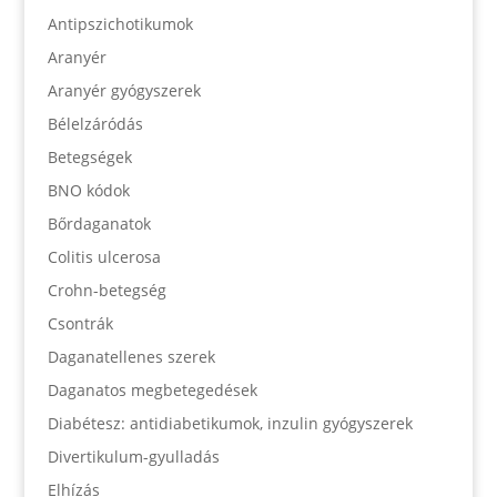
Antipszichotikumok
Aranyér
Aranyér gyógyszerek
Bélelzáródás
Betegségek
BNO kódok
Bőrdaganatok
Colitis ulcerosa
Crohn-betegség
Csontrák
Daganatellenes szerek
Daganatos megbetegedések
Diabétesz: antidiabetikumok, inzulin gyógyszerek
Divertikulum-gyulladás
Elhízás