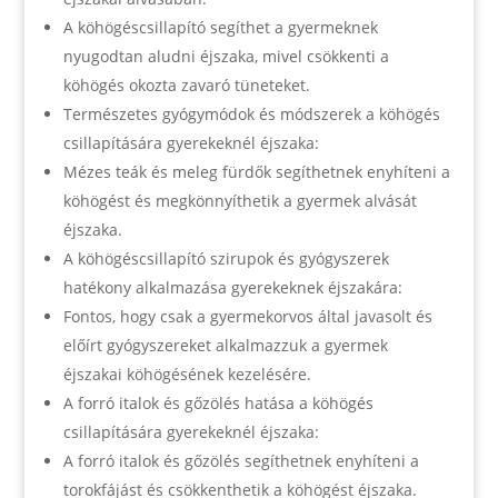
A köhögéscsillapító segíthet a gyermeknek
nyugodtan aludni éjszaka, mivel csökkenti a
köhögés okozta zavaró tüneteket.
Természetes gyógymódok és módszerek a köhögés
csillapítására gyerekeknél éjszaka:
Mézes teák és meleg fürdők segíthetnek enyhíteni a
köhögést és megkönnyíthetik a gyermek alvását
éjszaka.
A köhögéscsillapító szirupok és gyógyszerek
hatékony alkalmazása gyerekeknek éjszakára:
Fontos, hogy csak a gyermekorvos által javasolt és
előírt gyógyszereket alkalmazzuk a gyermek
éjszakai köhögésének kezelésére.
A forró italok és gőzölés hatása a köhögés
csillapítására gyerekeknél éjszaka:
A forró italok és gőzölés segíthetnek enyhíteni a
torokfájást és csökkenthetik a köhögést éjszaka.