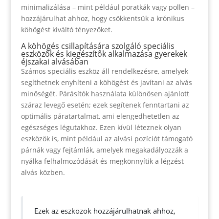
minimalizálása – mint például poratkák vagy pollen –
hozzájárulhat ahhoz, hogy csökkentsük a krónikus
köhögést kiváltó tényezőket.
A köhögés csillapítására szolgáló speciális
eszközök és kiegészítők alkalmazása gyerekek
éjszakai alvásában
Számos speciális eszköz áll rendelkezésre, amelyek
segíthetnek enyhíteni a köhögést és javítani az alvás
minőségét. Párásítók használata különösen ajánlott
száraz levegő esetén; ezek segítenek fenntartani az
optimális páratartalmat, ami elengedhetetlen az
egészséges légutakhoz. Ezen kívül léteznek olyan
eszközök is, mint például az alvási pozíciót támogató
párnák vagy fejtámlák, amelyek megakadályozzák a
nyálka felhalmozódását és megkönnyítik a légzést
alvás közben.
Ezek az eszközök hozzájárulhatnak ahhoz,