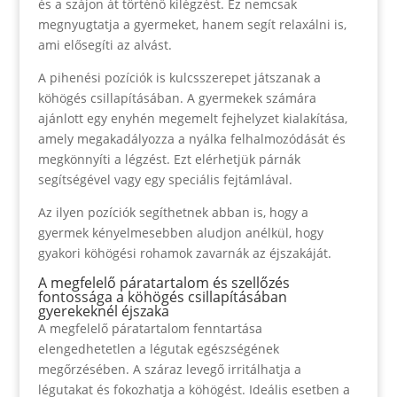
és a szájon át történő kilégzést. Ez nemcsak
megnyugtatja a gyermeket, hanem segít relaxálni is,
ami elősegíti az alvást.
A pihenési pozíciók is kulcsszerepet játszanak a
köhögés csillapításában. A gyermekek számára
ajánlott egy enyhén megemelt fejhelyzet kialakítása,
amely megakadályozza a nyálka felhalmozódását és
megkönnyíti a légzést. Ezt elérhetjük párnák
segítségével vagy egy speciális fejtámlával.
Az ilyen pozíciók segíthetnek abban is, hogy a
gyermek kényelmesebben aludjon anélkül, hogy
gyakori köhögési rohamok zavarnák az éjszakáját.
A megfelelő páratartalom és szellőzés
fontossága a köhögés csillapításában
gyerekeknél éjszaka
A megfelelő páratartalom fenntartása
elengedhetetlen a légutak egészségének
megőrzésében. A száraz levegő irritálhatja a
légutakat és fokozhatja a köhögést. Ideális esetben a