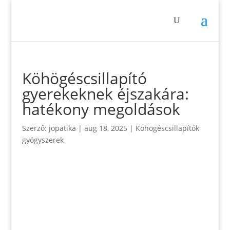
Köhögéscsillapító
gyerekeknek éjszakára:
hatékony megoldások
Szerző:
jopatika
|
aug 18, 2025
|
Köhögéscsillapítók
gyógyszerek