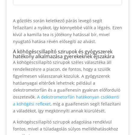
A gőzölés során keletkező párás levegő segít
fellazítani a nyákot, így könnyebbé válik a légzés. Ezen
kívül a kamilla tea is jótékony hatással bír, mivel
nyugtató hatása révén elősegíti az alvást.
A köhögéscsillapító szirupok és gyógyszerek
hatékony alkalmazása gyerekeknek éjszakára
A köhögéscsillapító szirupok széles választéka áll
rendelkezésre a piacon, de fontos, hogy a szülők
figyelmesen válasszanak közülük. A gyógyszerek
hatóanyagai eltérőek lehetnek; például a
dekstrometorfán és a guaifenesin gyakran előforduló
összetevők.
A dekstrometorfán hatékonyan csökkenti
a köhögési reflexet
, míg a guaifenesin segít fellazítani
a váladékot, így megkönnyíti annak kiürülését.
A köhögéscsillapító szirupok adagolása rendkívül
fontos, mivel a túladagolás súlyos mellékhatásokhoz