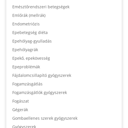
Emésztőrendszeri betegségek
Emlőrák (mellrák)
Endometriózis
Epebetegség diéta
Epehólyag-gyulladás
Epehólyagrák
Epekő, epekövesség
Epeproblémák
Fájdalomcsillapító gyógyszerek
Fogamzásgátlás
Fogamzásgátlók gyógyszerek
Fogászat
Gégerák
Gombaellenes szerek gyógyszerek
Gyógyszerek