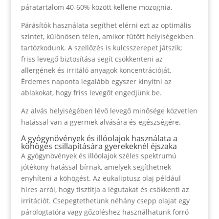
páratartalom 40-60% között kellene mozognia.
Párásítók használata segíthet elérni ezt az optimális
szintet, különösen télen, amikor fűtött helyiségekben
tartózkodunk. A szellőzés is kulcsszerepet játszik;
friss levegő biztosítása segít csökkenteni az
allergének és irritáló anyagok koncentrációját.
Érdemes naponta legalább egyszer kinyitni az
ablakokat, hogy friss levegőt engedjünk be.
Az alvás helyiségében lévő levegő minősége közvetlen
hatással van a gyermek alvására és egészségére.
A gyógynövények és illóolajok használata a
köhögés csillapítására gyerekeknél éjszaka
A gyógynövények és illóolajok széles spektrumú
jótékony hatással bírnak, amelyek segíthetnek
enyhíteni a köhögést. Az eukaliptusz olaj például
híres arról, hogy tisztítja a légutakat és csökkenti az
irritációt. Csepegtethetünk néhány csepp olajat egy
párologtatóra vagy gőzöléshez használhatunk forró