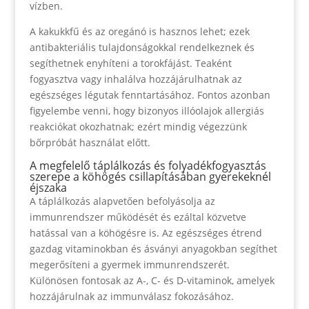
vízben.
A kakukkfű és az oregánó is hasznos lehet; ezek
antibakteriális tulajdonságokkal rendelkeznek és
segíthetnek enyhíteni a torokfájást. Teaként
fogyasztva vagy inhalálva hozzájárulhatnak az
egészséges légutak fenntartásához. Fontos azonban
figyelembe venni, hogy bizonyos illóolajok allergiás
reakciókat okozhatnak; ezért mindig végezzünk
bőrpróbát használat előtt.
A megfelelő táplálkozás és folyadékfogyasztás
szerepe a köhögés csillapításában gyerekeknél
éjszaka
A táplálkozás alapvetően befolyásolja az
immunrendszer működését és ezáltal közvetve
hatással van a köhögésre is. Az egészséges étrend
gazdag vitaminokban és ásványi anyagokban segíthet
megerősíteni a gyermek immunrendszerét.
Különösen fontosak az A-, C- és D-vitaminok, amelyek
hozzájárulnak az immunválasz fokozásához.