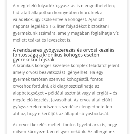
A megfelelő folyadékfogyasztás is elengedhetetlen;
hidratált állapotban könnyebben kiürülnek a
váladékok, így csökkentve a köhögést. Ajánlott
naponta legalább 1-2 liter folyadékot biztosítani
gyermekünk számára, amely magában foglalhatja víz
mellett teákat és leveseket is.
A rendszeres gyógyszerezés és orvosi kezelés
fontossága a krónikus köhögés esetén
gyerekeknél éjszak
A krónikus köhögés kezelése komplex feladatot jelent,
amely orvosi beavatkozást igényelhet. Ha egy
gyermek tartósan szenved köhögéstől, fontos
orvoshoz fordulni, aki diagnosztizálhatja az
alapbetegséget – például asztmát vagy allergiát – és
megfelelő kezelést javasolhat. Az orvos által előírt
gyógyszerek rendszeres szedése elengedhetetlen
ahhoz, hogy elkerüljük az állapot súlyosbodását.
Az orvosi kezelés mellett fontos figyelni arra is, hogy
milyen környezetben él gyermekünk. Az allergének