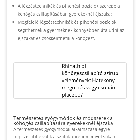
A légzéstechnikák és pihenési pozíciók szerepe a
köhögés csillapításában gyerekeknél éjszaka:
Megfelelő légzéstechnikák és pihenési pozíciók
segíthetnek a gyermeknek könnyebben átaludni az
éjszakát és csökkenthetik a köhögést.
Rhinathiol
köhögéscsillapító szirup
vélemények: Hatékony
megoldás vagy csupán
placebó?
Természetes gyógymódok és módszerek a
köhögés csillapítására gyerekeknél éjszaka
A természetes gyógymódok alkalmazása egyre
népszerűbbé válik a szülők körében, mivel sokan