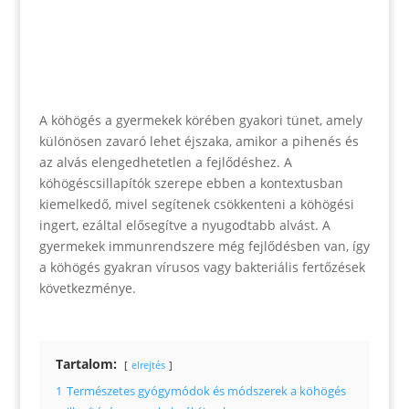
A köhögés a gyermekek körében gyakori tünet, amely
különösen zavaró lehet éjszaka, amikor a pihenés és
az alvás elengedhetetlen a fejlődéshez. A
köhögéscsillapítók szerepe ebben a kontextusban
kiemelkedő, mivel segítenek csökkenteni a köhögési
ingert, ezáltal elősegítve a nyugodtabb alvást. A
gyermekek immunrendszere még fejlődésben van, így
a köhögés gyakran vírusos vagy bakteriális fertőzések
következménye.
Tartalom:
elrejtés
1
Természetes gyógymódok és módszerek a köhögés