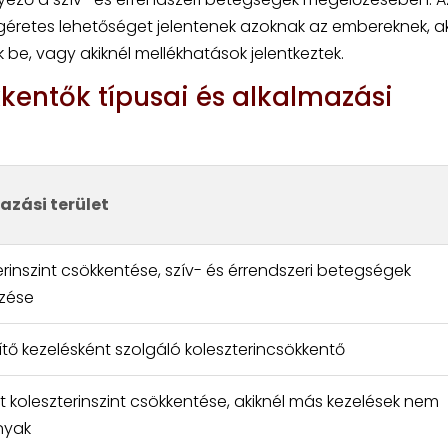
géretes lehetőséget jelentenek azoknak az embereknek, ak
, vagy akiknél mellékhatások jelentkeztek.
kkentők típusai és alkalmazási
azási terület
erinszint csökkentése, szív- és érrendszeri betegségek
zése
ítő kezelésként szolgáló koleszterincsökkentő
t koleszterinszint csökkentése, akiknél más kezelések nem
nyak