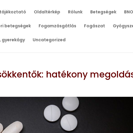
tájékoztató
Oldaltérkép
Rólunk
Betegségek
BNO
ri betegségek
Fogamzásgátlás
Fogászat
Gyógysz
, gyerekágy
Uncategorized
csökkentők: hatékony megoldá