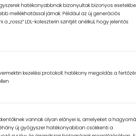
gyógyszerek hatékonyabbnak bizonyultak bizonyos esetekbe
bb mellékhatással járnak. Például az új generációs
a „rossz” LDL-koleszterin szintjét anélkül, hogy jelentős
Ivermektin kezelési protokoll: hatékony megoldás a fertőzé
llen
sökkentőknek vannak olyan előnyei is, amelyeket a hagyom
néhány új gyógyszer hatékonyabban csökkenti a
tényező a szív- és érrendszeri betegségek megelőzésében. Az