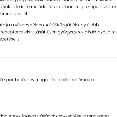
k a koleszterin termelődését a májban, míg az epesavkötők
élrendszerből.
gátolja a vékonybélben. A PCSK9-gátlók egy újabb
receptorok aktivitását. Ezen gyógyszerek alkalmazása mel
zetése is.
lóz por: hatékony megoldás a bélproblémákra
azdag ételek fogyasztásának csökkentése, a rendszeres