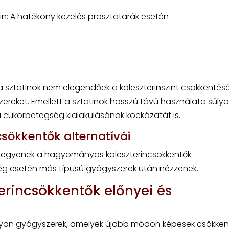
tin: A hatékony kezelés prosztatarák esetén
 sztatinok nem elegendőek a koleszterinszint csökkentésé
zereket. Emellett a sztatinok hosszú távú használata súlyo
 cukorbetegség kialakulásának kockázatát is.
sökkentők alternatívái
n legyenek a hagyományos koleszterincsökkentők
ség esetén más típusú gyógyszerek után nézzenek.
terincsökkentők előnyei és
olyan gyógyszerek, amelyek újabb módon képesek csökken