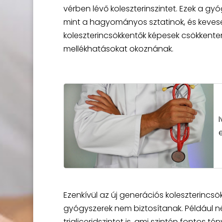
vérben lévő koleszterinszintet. Ezek a 
mint a hagyományos sztatinok, és kevese
koleszterincsökkentők képesek csökkenteni 
mellékhatásokat okoznának.
e
Ezenkívül az új generációs koleszterinc
gyógyszerek nem biztosítanak. Például 
trigliceridszintet is, ami szintén fontos 