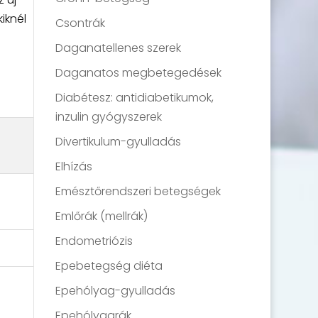
iknél
Csontrák
Daganatellenes szerek
Daganatos megbetegedések
Diabétesz: antidiabetikumok,
inzulin gyógyszerek
Divertikulum-gyulladás
Elhízás
Emésztőrendszeri betegségek
Emlőrák (mellrák)
Endometriózis
Epebetegség diéta
Epehólyag-gyulladás
Epehólyagrák