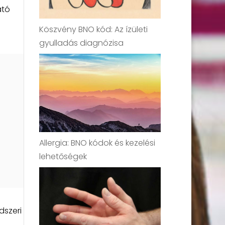
ató
Köszvény BNO kód: Az ízületi
gyulladás diagnózisa
Allergia: BNO kódok és kezelési
lehetőségek
dszeri