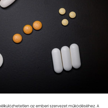
 nélkülözhetetlen az emberi szervezet működéséhez. A