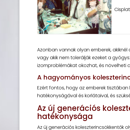
Cispla
Azonban vannak olyan emberek, akiknél a
vagy akik nem tolerálják ezeket a gyógys
izomproblémákat okozhat, és növelheti a
A hagyományos koleszterinc
Ezért fontos, hogy az emberek tisztába
hatékonyságával és korlátaival, és szük
Az új generációs kolesz
hatékonysága
Az új generációs koleszterincsökkentők 