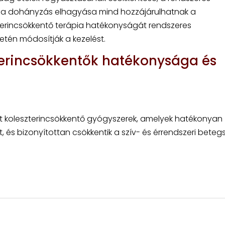
és a dohányzás elhagyása mind hozzájárulhatnak a
zterincsökkentő terápia hatékonyságát rendszeres
setén módosítják a kezelést.
erincsökkentők hatékonysága és
írt koleszterincsökkentő gyógyszerek, amelyek hatékonyan
t, és bizonyítottan csökkentik a szív- és érrendszeri bete