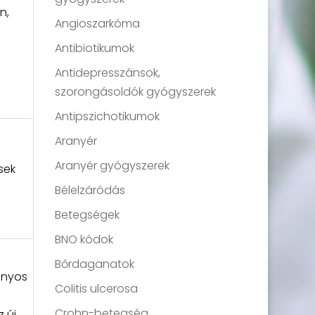
n,
Angioszarkóma
Antibiotikumok
Antidepresszánsok,
szorongásoldók gyógyszerek
Antipszichotikumok
Aranyér
Aranyér gyógyszerek
sek
Bélelzáródás
Betegségek
BNO kódok
Bőrdaganatok
ányos
Colitis ulcerosa
Crohn-betegség
 új