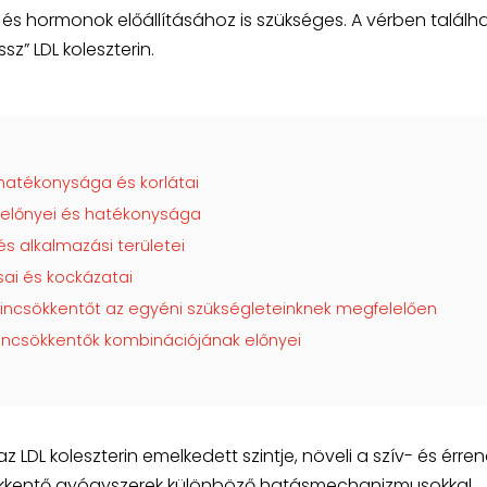
és hormonok előállításához is szükséges. A vérben találh
ssz” LDL koleszterin.
hatékonysága és korlátai
k előnyei és hatékonysága
és alkalmazási területei
sai és kockázatai
incsökkentőt az egyéni szükségleteinknek megfelelően
incsökkentők kombinációjának előnyei
 LDL koleszterin emelkedett szintje, növeli a szív- és érren
sökkentő gyógyszerek különböző hatásmechanizmusokkal