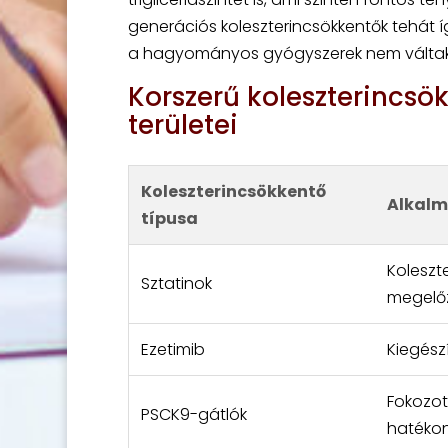
generációs koleszterincsökkentők tehát í
a hagyományos gyógyszerek nem váltak be
Korszerű koleszterincsö
területei
Koleszterincsökkentő
Alkalm
típusa
Koleszt
Sztatinok
megelő
Ezetimib
Kiegész
Fokozot
PSCK9-gátlók
hatéko