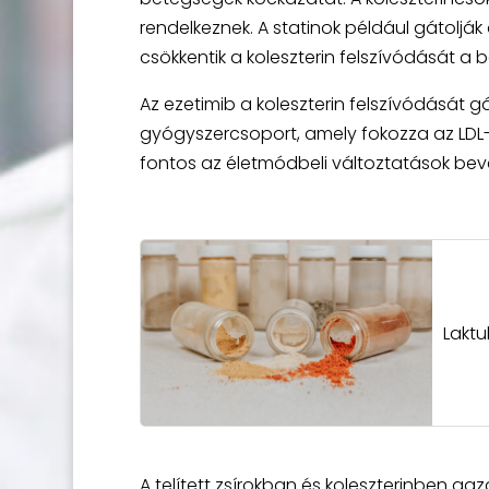
rendelkeznek. A statinok például gátoljá
csökkentik a koleszterin felszívódását a b
Az ezetimib a koleszterin felszívódását 
gyógyszercsoport, amely fokozza az LDL-
fontos az életmódbeli változtatások beve
Laktu
A telített zsírokban és koleszterinben g