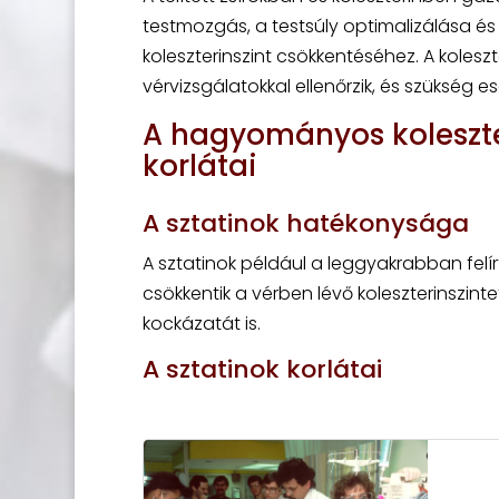
testmozgás, a testsúly optimalizálása 
koleszterinszint csökkentéséhez. A koles
vérvizsgálatokkal ellenőrzik, és szükség e
A hagyományos koleszt
korlátai
A sztatinok hatékonysága
A sztatinok például a leggyakrabban fel
csökkentik a vérben lévő koleszterinszinte
kockázatát is.
A sztatinok korlátai