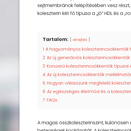
sejtmembránok felépítésében vesz részt, 
koleszterin két fő típusa a „jó” HDL és a „ro
Tartalom:
elrejtés
1
A hagyományos koleszterincsökkentők 
2
Az új generációs koleszterincsökkentő
3
Korszerű koleszterincsökkentők típusai 
4
Az új koleszterincsökkentők mellékhatá
5
Hogyan válasszunk megfelelő koleszter
6
Az egészséges életmód és a koleszter
7
FAQs
A magas összkoleszterinszint, különösen az
betegségek kockázatát. A koleszterinc