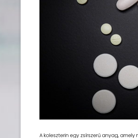
A koleszterin egy zsírszerű anyag, amely