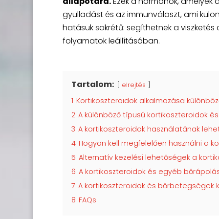
állapotára.
Ezek a hormonok, amelyek a
gyulladást és az immunválaszt, ami külö
hatásuk sokrétű: segíthetnek a viszketé
folyamatok leállításában.
Tartalom:
elrejtés
1
Kortikoszteroidok alkalmazása különbö
2
A különböző típusú kortikoszteroidok é
3
A kortikoszteroidok használatának leh
4
Hogyan kell megfelelően használni a k
5
Alternatív kezelési lehetőségek a korti
6
A kortikoszteroidok és egyéb bőrápolá
7
A kortikoszteroidok és bőrbetegségek 
8
FAQs