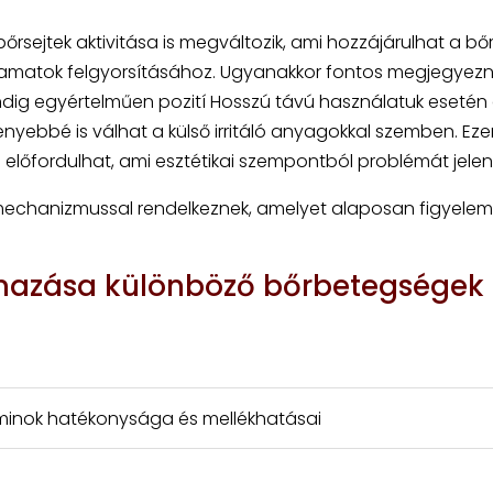
őrsejtek aktivitása is megváltozik, ami hozzájárulhat a bő
amatok felgyorsításához. Ugyanakkor fontos megjegyezni
dig egyértelműen pozití Hosszú távú használatuk esetén 
yebbé is válhat a külső irritáló anyagokkal szemben. Ezen
előfordulhat, ami esztétikai szempontból problémát jelen
mechanizmussal rendelkeznek, amelyet alaposan figyelemb
lmazása különböző bőrbetegségek
taminok hatékonysága és mellékhatásai