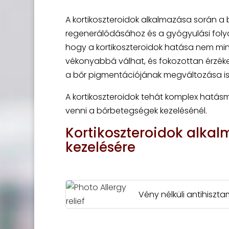
A kortikoszteroidok alkalmazása során a b
regenerálódásához és a gyógyulási foly
hogy a kortikoszteroidok hatása nem min
vékonyabbá válhat, és fokozottan érzéken
a bőr pigmentációjának megváltozása is 
A kortikoszteroidok tehát komplex hatás
venni a bőrbetegségek kezelésénél.
Kortikoszteroidok alka
kezelésére
Vény nélküli antihisz