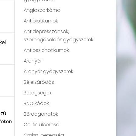
Angioszarkóma
Antibiotikumok
Antidepresszánsok,
szorongásoldók gyógyszerek
kel
Antipszichotikumok
Aranyér
Aranyér gyógyszerek
Bélelzáródás
Betegségek
BNO kódok
szú
Bőrdaganatok
teken
Colitis ulcerosa
Crohn-betegség