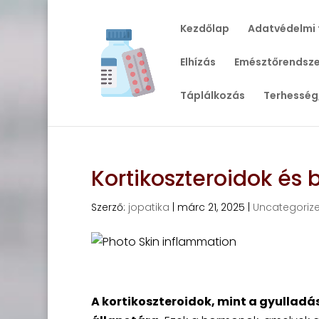
Kezdőlap
Adatvédelmi 
Elhízás
Emésztőrendsze
Táplálkozás
Terhesség
Kortikoszteroidok és
Szerző:
jopatika
|
márc 21, 2025
|
Uncategoriz
A kortikoszteroidok, mint a gyulladá