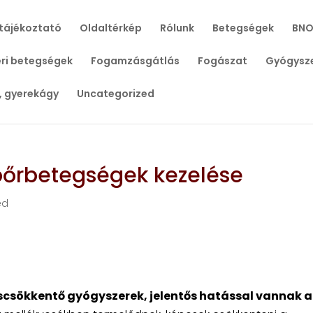
tájékoztató
Oldaltérkép
Rólunk
Betegségek
BNO
ri betegségek
Fogamzásgátlás
Fogászat
Gyógysz
, gyerekágy
Uncategorized
 bőrbetegségek kezelése
ed
scsökkentő gyógyszerek, jelentős hatással vannak a