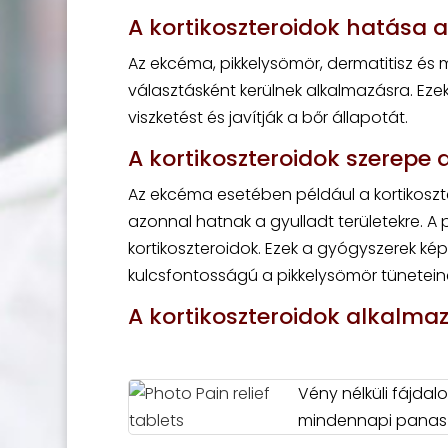
A kortikoszteroidok hatása
Az ekcéma, pikkelysömör, dermatitisz é
választásként kerülnek alkalmazásra. Eze
viszketést és javítják a bőr állapotát.
A kortikoszteroidok szerepe
Az ekcéma esetében például a kortikosz
azonnal hatnak a gyulladt területekre. A 
kortikoszteroidok. Ezek a gyógyszerek ké
kulcsfontosságú a pikkelysömör tünetein
A kortikoszteroidok alkalm
Vény nélküli fájda
mindennapi panas