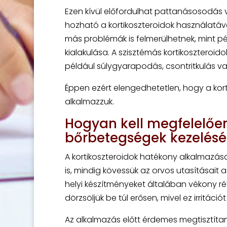
Ezen kívül előfordulhat pattanásosodás 
hozható a kortikoszteroidok használatáva
más problémák is felmerülhetnek, mint p
kialakulása. A szisztémás kortikoszteroi
például súlygyarapodás, csontritkulás 
Éppen ezért elengedhetetlen, hogy a korti
alkalmazzuk.
Hogyan kell megfelelően
bőrbetegségek kezelésé
A kortikoszteroidok hatékony alkalmazás
is, mindig kövessük az orvos utasításait
helyi készítményeket általában vékony réte
dörzsöljük be túl erősen, mivel ez irritáció
Az alkalmazás előtt érdemes megtisztítan