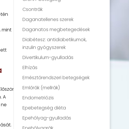
Csontrák
etén
Daganatellenes szerek
Daganatos megbetegedések
, mint
Diabétesz: antidiabetikumok,
inzulin gyógyszerek
ett
Divertikulum-gyulladás
Elhízás
a
Emésztőrendszeri betegségek
Emlőrák (mellrák)
lőször
. A
Endometriózis
y ne
Epebetegség diéta
Epehólyag-gyulladás
dását.
Epehólyagrák