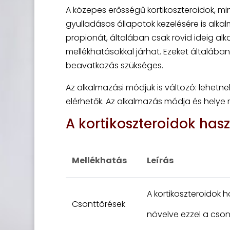
A közepes erősségű kortikoszteroidok, m
gyulladásos állapotok kezelésére is alkal
propionát, általában csak rövid ideig al
mellékhatásokkal járhat. Ezeket általában
beavatkozás szükséges.
Az alkalmazási módjuk is változó: lehetn
elérhetők. Az alkalmazás módja és helye
A kortikoszteroidok has
Mellékhatás
Leírás
A kortikoszteroidok 
Csonttörések
növelve ezzel a cson