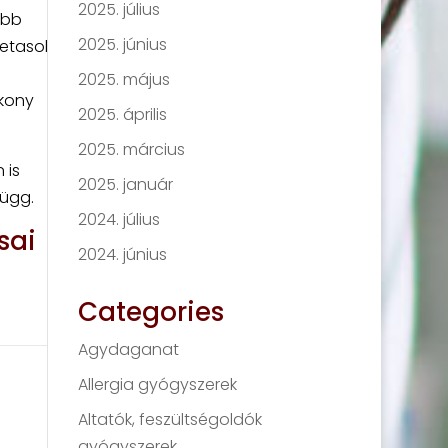
2025. július
abb
2025. június
betasol
2025. május
ékony
2025. április
2025. március
 is
2025. január
függ.
2024. július
sai
2024. június
Categories
Agydaganat
Allergia gyógyszerek
Altatók, feszültségoldók
gyógyszerek