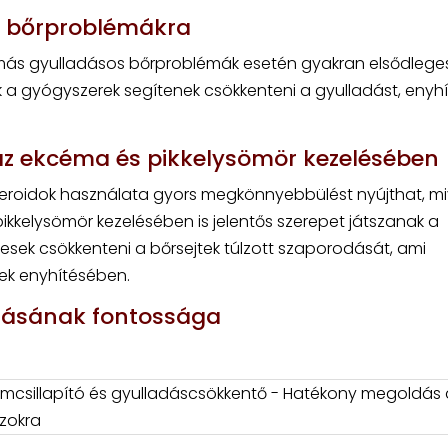
 a bőrproblémákra
s más gyulladásos bőrproblémák esetén gyakran elsődlege
k a gyógyszerek segítenek csökkenteni a gyulladást, enyhít
 az ekcéma és pikkelysömör kezelésében
teroidok használata gyors megkönnyebbülést nyújthat, mi
pikkelysömör kezelésében is jelentős szerepet játszanak a
pesek csökkenteni a bőrsejtek túlzott szaporodását, ami
ek enyhítésében.
azásának fontossága
lomcsillapító és gyulladáscsökkentő - Hatékony megoldás
zokra