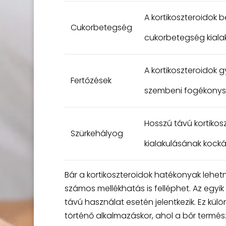
A kortikoszteroidok b
Cukorbetegség
cukorbetegség kiala
A kortikoszteroidok 
Fertőzések
szembeni fogékonys
Hosszú távú kortikos
Szürkehályog
kialakulásának kocká
Bár a kortikoszteroidok hatékonyak leh
számos mellékhatás is felléphet. Az egy
távú használat esetén jelentkezik. Ez kü
történő alkalmazáskor, ahol a bőr termé