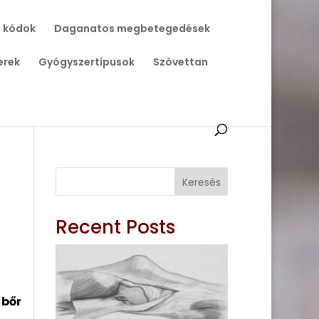
 kódok
Daganatos megbetegedések
erek
Gyógyszertípusok
Szövettan
Keresés
Recent Posts
 bőr