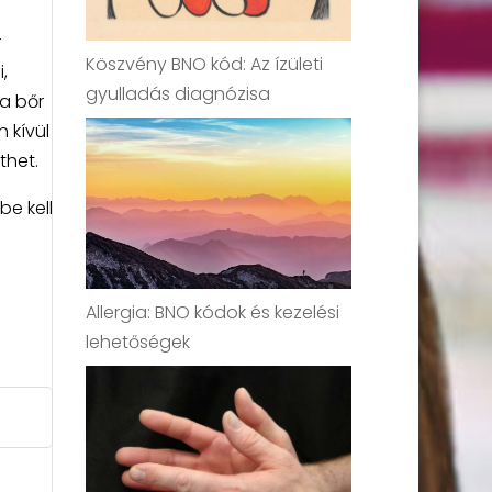
r
Köszvény BNO kód: Az ízületi
,
gyulladás diagnózisa
a bőr
 kívül
thet.
e kell
Allergia: BNO kódok és kezelési
lehetőségek