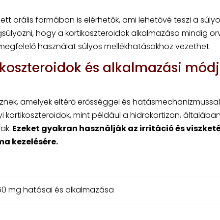
lett orális formában is elérhetők, ami lehetővé teszi a súl
súlyozni, hogy a kortikoszteroidok alkalmazása mindig or
m megfelelő használat súlyos mellékhatásokhoz vezethet.
ikoszteroidok és alkalmazási mód
teznek, amelyek eltérő erősséggel és hatásmechanizmussal
kortikoszteroidok, mint például a hidrokortizon, általába
ak.
Ezeket gyakran használják az irritáció és viszket
ma kezelésére.
50 mg hatásai és alkalmazása