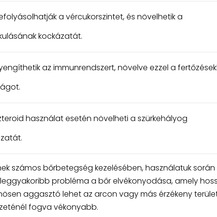
efolyásolhatják a vércukorszintet, és növelhetik a
kulásának kockázatát.
gyengíthetik az immunrendszert, növelve ezzel a fertőzések
ágot.
zteroid használat esetén növelheti a szürkehályog
zatát.
etnek számos bőrbetegség kezelésében, használatuk során
ik leggyakoribb probléma a bőr elvékonyodása, amely hos
lönösen aggasztó lehet az arcon vagy más érzékeny terüle
szeténél fogva vékonyabb.