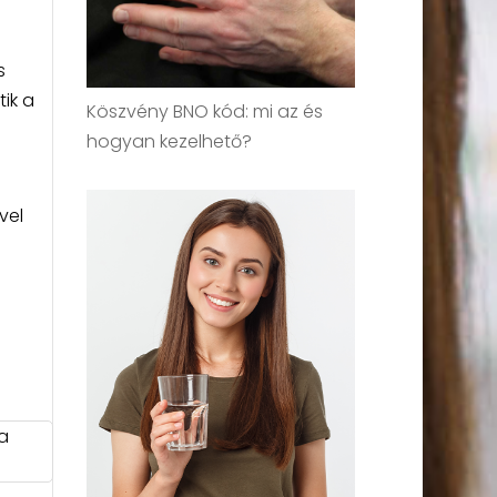
s
ik a
Köszvény BNO kód: mi az és
hogyan kezelhető?
vel
 a