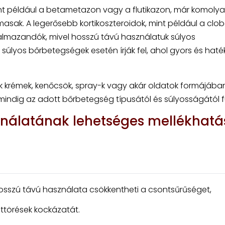
int például a betametazon vagy a flutikazon, már komoly
masak. A legerősebb kortikoszteroidok, mint például a clo
kalmazandók, mivel hosszú távú használatuk súlyos
 súlyos bőrbetegségek esetén írják fel, ahol gyors és hat
ek krémek, kenőcsök, spray-k vagy akár oldatok formájában
 mindig az adott bőrbetegség típusától és súlyosságától 
ználatának lehetséges mellékhatá
hosszú távú használata csökkentheti a csontsűrűséget,
ttörések kockázatát.