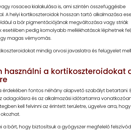
vagy rosacea kialakulása is, ami szintén összefüggésbe
l. A helyi kortikoszteroidok hosszan tartó alkalmazása es
éldául a bőr pigmentációjának megváltozása vagy striák
dok esetében pedig komolyabb mellékhatások léphetnek fel
vagy magas vérnyomás.
koszteroidokat mindig orvosi javaslatra és felügyelet mell
 használni a kortikoszteroidokat 
re
a érdekében fontos néhány alapvető szabályt betartani. E
 az adagolásra és az alkalmazási időtartamra vonatkozóan
gben kell felvinni az érintett területre, ügyelve arra, hog
t okozhat.
i a bőrt, hogy biztosítsuk a gyógyszer megfelelő felszívó