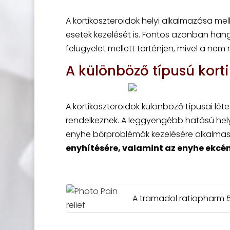
A kortikoszteroidok helyi alkalmazása mel
esetek kezelését is. Fontos azonban hang
felügyelet mellett történjen, mivel a ne
A különböző típusú kort
A kortikoszteroidok különböző típusai lé
rendelkeznek. A leggyengébb hatású helyi 
enyhe bőrproblémák kezelésére alkalmas
enyhítésére, valamint az enyhe ekcé
A tramadol ratiopharm 