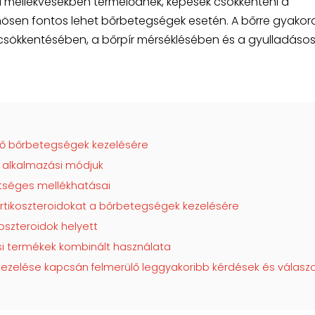
 mellékvesékben termelődnek, képesek csökkenteni a
nösen fontos lehet bőrbetegségek esetén. A bőrre gyakoro
s csökkentésében, a bőrpír mérséklésében és a gyulladáso
ző bőrbetegségek kezelésére
s alkalmazási módjuk
etséges mellékhatásai
ortikoszteroidokat a bőrbetegségek kezelésére
koszteroidok helyett
si termékek kombinált használata
kezelése kapcsán felmerülő leggyakoribb kérdések és válasz