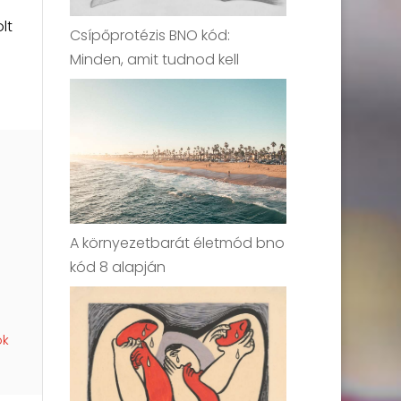
lt
Csípőprotézis BNO kód:
s
Minden, amit tudnod kell
A környezetbarát életmód bno
kód 8 alapján
ok