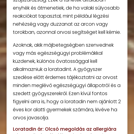
enyhék és átmenetiek, de ha valaki súlyosabb
reakciókat tapasztal, mint például légzési
nehézség vagy duzzanat az arcon vagy
torokban, azonnal orvosi segítséget kell kérnie.
Azoknak, akik májbetegségben szenvednek
vagy más egészségügyi problémákkal
küzdenek, különös óvatossággal kell
alkalmazniuk a loratadint. A gyógyszer
szedése előtt érdemes tájékoztatni az orvost
minden meglévő egészségügyi állapotról és a
szedett gyógyszerekről. Ezen kívül fontos
figyelni arra is, hogy a loratadin nem ajánlott 2
éves kor alatti gyermekek számára, kivéve ha
orvos javasolja.
Loratadin ár: Olcsó megoldás az allergiára