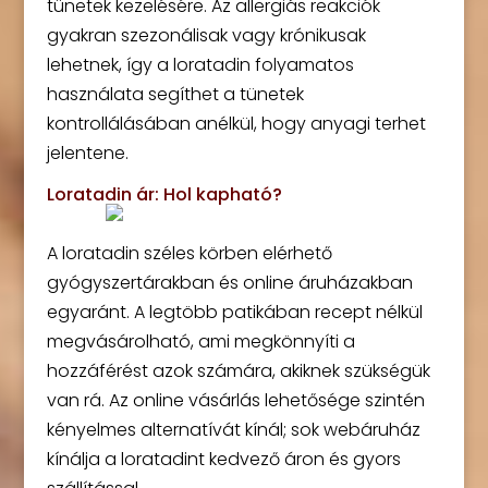
tünetek kezelésére. Az allergiás reakciók
gyakran szezonálisak vagy krónikusak
lehetnek, így a loratadin folyamatos
használata segíthet a tünetek
kontrollálásában anélkül, hogy anyagi terhet
jelentene.
Loratadin ár: Hol kapható?
A loratadin széles körben elérhető
gyógyszertárakban és online áruházakban
egyaránt. A legtöbb patikában recept nélkül
megvásárolható, ami megkönnyíti a
hozzáférést azok számára, akiknek szükségük
van rá. Az online vásárlás lehetősége szintén
kényelmes alternatívát kínál; sok webáruház
kínálja a loratadint kedvező áron és gyors