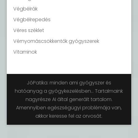
Végbélrák
Végbélrepedés
Véres széklet
Vérnyomáscsökkentők gyógyszerek
Vitaminok
JóPatika: minden ami gyógyszer és
hatóanyag a gyógykezelésben... Tartalmaink
nagyrésze AI által generált tartalom.
Amennyiben egészségügyi problémája van,
akkor keresse fel az orvosát.