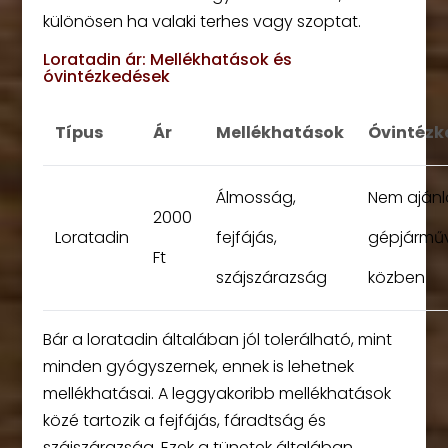
különösen ha valaki terhes vagy szoptat.
Loratadin ár: Mellékhatások és
óvintézkedések
Típus
Ár
Mellékhatások
Óvintézk
Álmosság,
Nem ajánl
2000
Loratadin
fejfájás,
gépjármű
Ft
szájszárazság
közben
Bár a loratadin általában jól tolerálható, mint
minden gyógyszernek, ennek is lehetnek
mellékhatásai. A leggyakoribb mellékhatások
közé tartozik a fejfájás, fáradtság és
szájszárazság. Ezek a tünetek általában