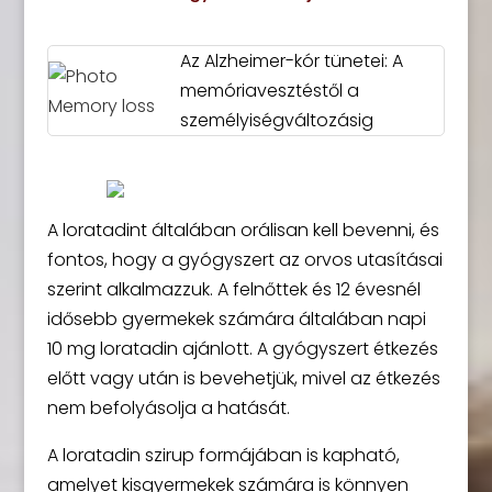
Az Alzheimer-kór tünetei: A
memóriavesztéstől a
személyiségváltozásig
A loratadint általában orálisan kell bevenni, és
fontos, hogy a gyógyszert az orvos utasításai
szerint alkalmazzuk. A felnőttek és 12 évesnél
idősebb gyermekek számára általában napi
10 mg loratadin ajánlott. A gyógyszert étkezés
előtt vagy után is bevehetjük, mivel az étkezés
nem befolyásolja a hatását.
A loratadin szirup formájában is kapható,
amelyet kisgyermekek számára is könnyen