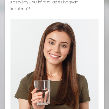
Köszvény BNO kód: mi az és hogyan
kezelhető?