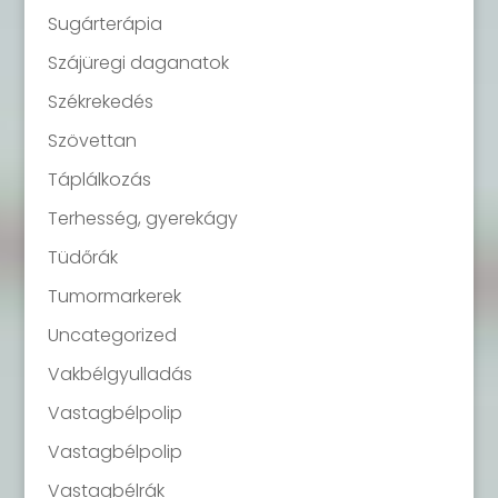
Sugárterápia
Szájüregi daganatok
Székrekedés
Szövettan
Táplálkozás
Terhesség, gyerekágy
Tüdőrák
Tumormarkerek
Uncategorized
Vakbélgyulladás
Vastagbélpolip
Vastagbélpolip
Vastagbélrák