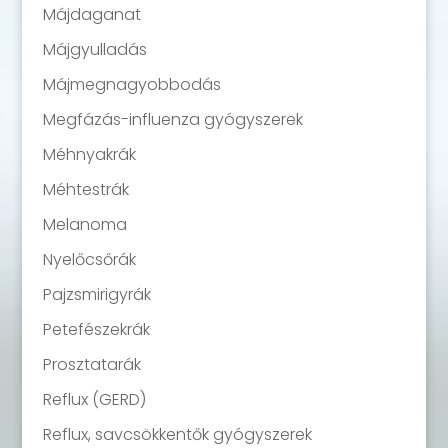
Májdaganat
Májgyulladás
Májmegnagyobbodás
Megfázás-influenza gyógyszerek
Méhnyakrák
Méhtestrák
Melanoma
Nyelőcsőrák
Pajzsmirigyrák
Petefészekrák
Prosztatarák
Reflux (GERD)
Reflux, savcsökkentők gyógyszerek