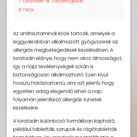
7
Loratadin ár: Összefoglalás
8
FAQs
Az antihisztaminok közé tartozik, amelyek a
leggyakrabban alkalmazott gyógyszerek az
allergiás megbetegedések kezelésében. A
loratadin előnye, hogy nem okoz álmosságot,
így a napi tevékenységek során is
biztonságosan alkalmazható. Ezen kívül
hosszú hatástartamú, ami azt jelenti, hogy
egyetlen adag elegendő lehet a nap
folyamán jelentkező allergiás tünetek
kezelésére.
A loratadin különböző formákban kapható,
például tabletták, szirupok és rágótabletták