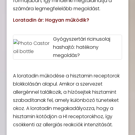
formájában, így mindenki megtalálhatja a
számára legmegfelelőbb megoldást.
Loratadin ár: Hogyan működik?
Gyógyszertári ricinusolaj
hashajtó: hatékony
megoldás?
A loratadin működése a hisztamin receptorok
blokkolásán alapul. Amikor a szervezet
allergénnel találkozik, a hízósejtek hisztamint
szabadítanak fel, amely különböző tüneteket
okoz. A loratadin megakadályozza, hogy a
hisztamin kötődjön a H1 receptorokhoz, így
csökkenti az allergiás reakciók intenzitását.