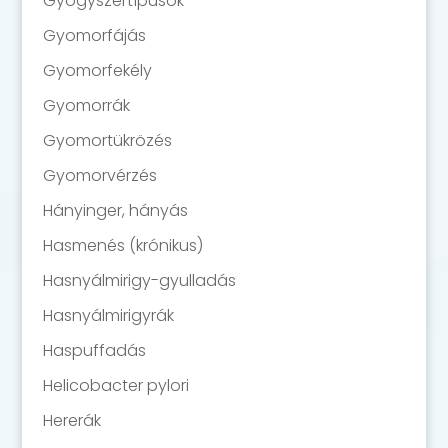
Gyógyszertípusok
Gyomorfájás
Gyomorfekély
Gyomorrák
Gyomortükrözés
Gyomorvérzés
Hányinger, hányás
Hasmenés (krónikus)
Hasnyálmirigy-gyulladás
Hasnyálmirigyrák
Haspuffadás
Helicobacter pylori
Hererák