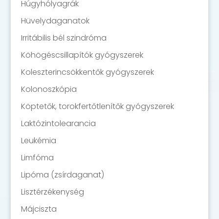
Húgyhólyagrák
Hüvelydaganatok
Irritábilis bél szindróma
Köhögéscsillapítók gyógyszerek
Koleszterincsökkentők gyógyszerek
Kolonoszkópia
Köptetők, torokfertőtlenítők gyógyszerek
Laktózintolearancia
Leukémia
Limfóma
Lipóma (zsírdaganat)
Lisztérzékenység
Májciszta