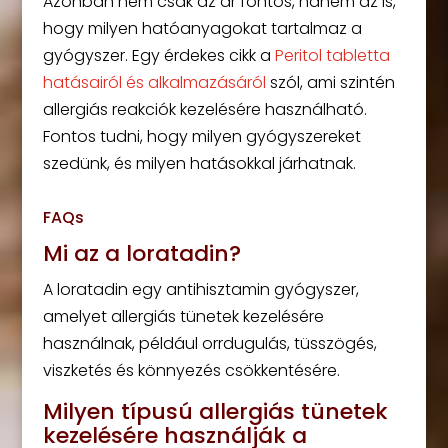
Azonban nem csak az ár fontos, hanem az is,
hogy milyen hatóanyagokat tartalmaz a
gyógyszer. Egy érdekes cikk a
Peritol tabletta
hatásairól és alkalmazásáról
szól, ami szintén
allergiás reakciók kezelésére használható.
Fontos tudni, hogy milyen gyógyszereket
szedünk, és milyen hatásokkal járhatnak.
FAQs
Mi az a loratadin?
A loratadin egy antihisztamin gyógyszer,
amelyet allergiás tünetek kezelésére
használnak, például orrdugulás, tüsszögés,
viszketés és könnyezés csökkentésére.
Milyen típusú allergiás tünetek
kezelésére használják a