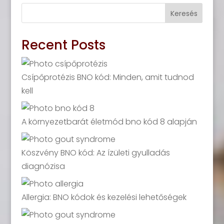
Keresés
Recent Posts
Csípőprotézis BNO kód: Minden, amit tudnod
kell
A környezetbarát életmód bno kód 8 alapján
Köszvény BNO kód: Az ízületi gyulladás
diagnózisa
Allergia: BNO kódok és kezelési lehetőségek