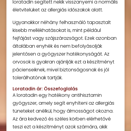
loratadin segített nekik visszanyerni a normális
életvitelüket az allergiás időszakok alatt.
Ugyanakkor néhány felhasználó tapasztalt
kisebb mellékhatásokat is, mint például
fejfájást vagy szájszárazságot. Ezek azonban
általában enyhék és nem befolyásolják
jelentősen a gyógyszer hatékonyságát. Az
orvosok is gyakran ajánlják ezt a készítményt
pácienseiknek, mivel biztonságosnak és jól
tolerálhatónak tartják.
Loratadin ár: Összefoglalás
A loratadin egy hatékony antihisztamin
gyógyszer, amely segít enyhíteni az allergiás
tüneteket anélkül, hogy álmosságot okozna.
Az ára kedvező és széles körben elérhetővé
teszi ezt a készítményt azok számára, akik