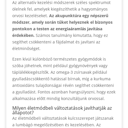
Az alternatív kezelési módszerek széles spektrumot
ölelnek fel, amelyek kiegészíthetik a hagyományos
orvosi kezeléseket.
Az akupunktúra egy népszerű
módszer, amely során tűket helyeznek el bizonyos
pontokon a testen az energiaáramlás javítása
érdekében.
Számos tanulmány kimutatta, hogy ez
segíthet csökkenteni a fájdalmat és javítani az
életminőséget.
Ezen kívül különböző természetes gyógymódok is
szóba jöhetnek, mint például gyógynövények vagy
táplálékkiegészítők. Az omega-3 zsírsavak például
gyulladáscsökkentő hatással bírnak, míg a kurkuma
antioxidáns tulajdonságai révén segíthet csökkenteni
a gyulladást. Fontos azonban hangsúlyozni, hogy ezek
alkalmazása előtt mindig konzultáljunk orvossal.
Milyen életmódbeli változtatások javíthatják az
állapotot?
Az életmódbeli változtatások kulcsszerepet játszanak
a lumbágó megelőzésében és kezelésében. Az