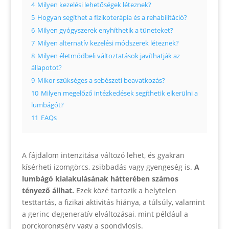
4
Milyen kezelési lehetőségek léteznek?
5
Hogyan segíthet a fizikoterápia és a rehabilitáció?
6
Milyen gyógyszerek enyhíthetik a tüneteket?
7
Milyen alternatív kezelési módszerek léteznek?
8
Milyen életmódbeli változtatások javíthatják az
állapotot?
9
Mikor szükséges a sebészeti beavatkozás?
10
Milyen megelőző intézkedések segíthetik elkerülni a
lumbágót?
11
FAQs
A fájdalom intenzitása változó lehet, és gyakran
kísérheti izomgörcs, zsibbadás vagy gyengeség is.
A
lumbágó kialakulásának hátterében számos
tényező állhat.
Ezek közé tartozik a helytelen
testtartás, a fizikai aktivitás hiánya, a túlsúly, valamint
a gerinc degeneratív elváltozásai, mint például a
porckorongsérv vagy a spondylosis.