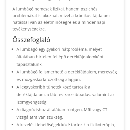
A lumbágó nemcsak fizikai, hanem pszichés
problémákat is okozhat, mivel a krónikus fájdalom
hatással van az életminőségre és a mindennapi
tevékenységekre.
Összefoglaló
A lumbágó egy gyakori hátprobléma, melyet
általában hirtelen fellépő derékfájdalomként
tapasztalunk.
A lumbágó felismerhető a derékfájdalom, merevség
és mozgáskorlátozottság alapján.
A leggyakoribb tünetek közé tartozik a
derékfájdalom, a láb- és karzsibbadás, valamint az
izomgyengeség.
A diagnózishoz általában röntgen, MRI vagy CT
vizsgálatra van szükség.
A kezelési lehetőségek közé tartozik a fizikoterápia,