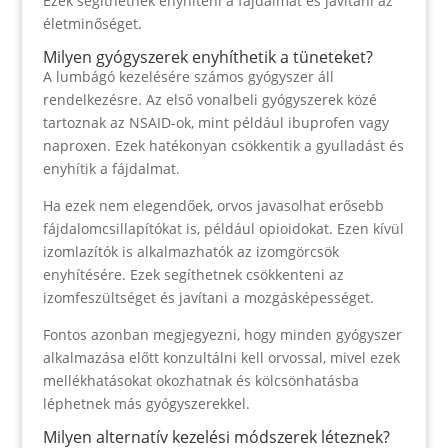
Ezek segíthetnek enyhíteni a fájdalmat és javítani az
életminőséget.
Milyen gyógyszerek enyhíthetik a tüneteket?
A lumbágó kezelésére számos gyógyszer áll
rendelkezésre. Az első vonalbeli gyógyszerek közé
tartoznak az NSAID-ok, mint például ibuprofen vagy
naproxen. Ezek hatékonyan csökkentik a gyulladást és
enyhítik a fájdalmat.
Ha ezek nem elegendőek, orvos javasolhat erősebb
fájdalomcsillapítókat is, például opioidokat. Ezen kívül
izomlazítók is alkalmazhatók az izomgörcsök
enyhítésére. Ezek segíthetnek csökkenteni az
izomfeszültséget és javítani a mozgásképességet.
Fontos azonban megjegyezni, hogy minden gyógyszer
alkalmazása előtt konzultálni kell orvossal, mivel ezek
mellékhatásokat okozhatnak és kölcsönhatásba
léphetnek más gyógyszerekkel.
Milyen alternatív kezelési módszerek léteznek?