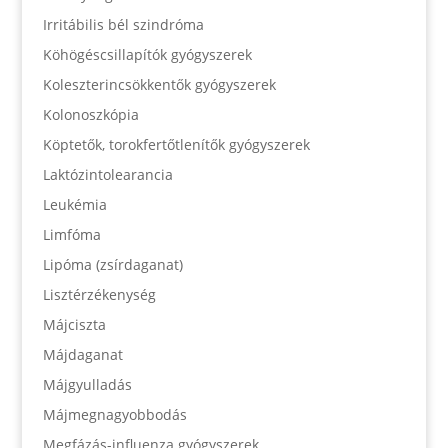
Irritábilis bél szindróma
Köhögéscsillapítók gyógyszerek
Koleszterincsökkentők gyógyszerek
Kolonoszkópia
Köptetők, torokfertőtlenítők gyógyszerek
Laktózintolearancia
Leukémia
Limfóma
Lipóma (zsírdaganat)
Lisztérzékenység
Májciszta
Májdaganat
Májgyulladás
Májmegnagyobbodás
Megfázás-influenza gyógyszerek