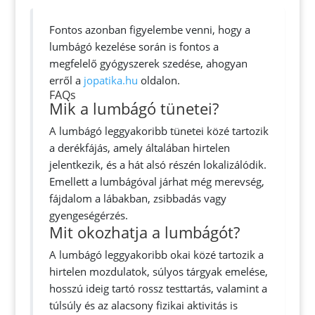
Fontos azonban figyelembe venni, hogy a
lumbágó kezelése során is fontos a
megfelelő gyógyszerek szedése, ahogyan
erről a
jopatika.hu
oldalon.
FAQs
Mik a lumbágó tünetei?
A lumbágó leggyakoribb tünetei közé tartozik
a derékfájás, amely általában hirtelen
jelentkezik, és a hát alsó részén lokalizálódik.
Emellett a lumbágóval járhat még merevség,
fájdalom a lábakban, zsibbadás vagy
gyengeségérzés.
Mit okozhatja a lumbágót?
A lumbágó leggyakoribb okai közé tartozik a
hirtelen mozdulatok, súlyos tárgyak emelése,
hosszú ideig tartó rossz testtartás, valamint a
túlsúly és az alacsony fizikai aktivitás is