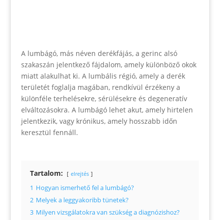
A lumbágó, más néven derékfájás, a gerinc alsó
szakaszán jelentkező fájdalom, amely különböző okok
miatt alakulhat ki. A lumbális régió, amely a derék
területét foglalja magában, rendkívül érzékeny a
különféle terhelésekre, sérülésekre és degeneratív
elváltozásokra. A lumbágó lehet akut, amely hirtelen
jelentkezik, vagy krónikus, amely hosszabb időn
keresztül fennáll.
Tartalom:
elrejtés
1
Hogyan ismerhető fel a lumbágó?
2
Melyek a leggyakoribb tünetek?
3
Milyen vizsgálatokra van szükség a diagnózishoz?