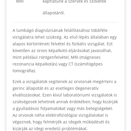
MRI
kaphatunk a szervek és szövetek
állapotáról.
A lumbágó diagnózisának felállításához többféle
vizsgálatra lehet szükség. Az első lépés általában egy
alapos kórtörténeti felvétel és fizikális vizsgálat. Ezt
követően az orvos képalkotó eljárásokat javasolhat,
mint például röntgenfelvétel, MRI (mágneses
rezonancia képalkotás) vagy CT (számítógépes
tomográfia).
Ezek a vizsgálatok segítenek az orvosnak megérteni a
gerinc állapotát és az esetleges degeneratív
elváltozásokat. Ezen kívül laboratóriumi vizsgálatok is
szükségesek lehetnek annak érdekében, hogy kizárják
a gyulladásos folyamatokat vagy más betegségeket.
Az orvosok néha elektrofiziológiai vizsgálatokat is
végeznek, hogy felmérjék az idegek működését és
kizárják az idegi eredetű problémákat.