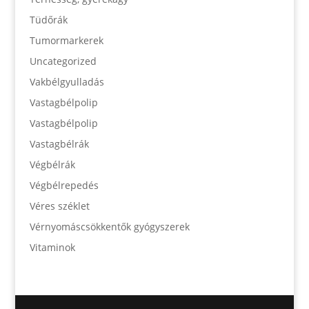
Tüdőrák
Tumormarkerek
Uncategorized
Vakbélgyulladás
Vastagbélpolip
Vastagbélpolip
Vastagbélrák
Végbélrák
Végbélrepedés
Véres széklet
Vérnyomáscsökkentők gyógyszerek
Vitaminok