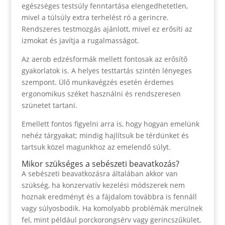
egészséges testsúly fenntartása elengedhetetlen,
mivel a túlsúly extra terhelést ró a gerincre.
Rendszeres testmozgás ajánlott, mivel ez erősíti az
izmokat és javítja a rugalmasságot.
Az aerob edzésformák mellett fontosak az erősítő
gyakorlatok is. A helyes testtartás szintén lényeges
szempont. Ülő munkavégzés esetén érdemes
ergonomikus széket használni és rendszeresen
szünetet tartani.
Emellett fontos figyelni arra is, hogy hogyan emelünk
nehéz tárgyakat; mindig hajlítsuk be térdünket és
tartsuk közel magunkhoz az emelendő súlyt.
Mikor szükséges a sebészeti beavatkozás?
A sebészeti beavatkozásra általában akkor van
szükség, ha konzervatív kezelési módszerek nem
hoznak eredményt és a fájdalom továbbra is fennáll
vagy súlyosbodik. Ha komolyabb problémák merülnek
fel, mint például porckorongsérv vagy gerincszűkület,