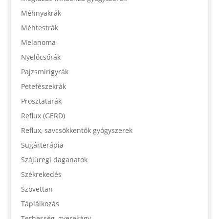
Méhnyakrák
Méhtestrák
Melanoma
Nyelőcsőrák
Pajzsmirigyrák
Petefészekrák
Prosztatarák
Reflux (GERD)
Reflux, savcsökkentők gyógyszerek
Sugárterápia
Szájüregi daganatok
Székrekedés
Szövettan
Táplálkozás
Terhesség, gyerekágy