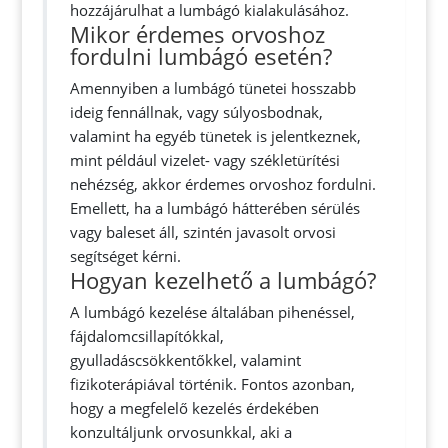
hozzájárulhat a lumbágó kialakulásához.
Mikor érdemes orvoshoz
fordulni lumbágó esetén?
Amennyiben a lumbágó tünetei hosszabb
ideig fennállnak, vagy súlyosbodnak,
valamint ha egyéb tünetek is jelentkeznek,
mint például vizelet- vagy székletürítési
nehézség, akkor érdemes orvoshoz fordulni.
Emellett, ha a lumbágó hátterében sérülés
vagy baleset áll, szintén javasolt orvosi
segítséget kérni.
Hogyan kezelhető a lumbágó?
A lumbágó kezelése általában pihenéssel,
fájdalomcsillapítókkal,
gyulladáscsökkentőkkel, valamint
fizikoterápiával történik. Fontos azonban,
hogy a megfelelő kezelés érdekében
konzultáljunk orvosunkkal, aki a