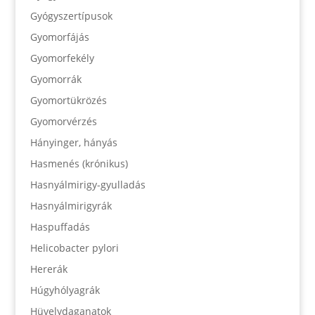
Gyógyszertípusok
Gyomorfájás
Gyomorfekély
Gyomorrák
Gyomortükrözés
Gyomorvérzés
Hányinger, hányás
Hasmenés (krónikus)
Hasnyálmirigy-gyulladás
Hasnyálmirigyrák
Haspuffadás
Helicobacter pylori
Hererák
Húgyhólyagrák
Hüvelydaganatok