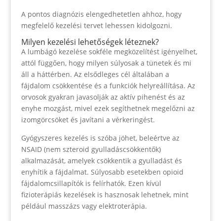
A pontos diagnózis elengedhetetlen ahhoz, hogy
megfelelő kezelési tervet lehessen kidolgozni.
Milyen kezelési lehetőségek léteznek?
A lumbágó kezelése sokféle megközelítést igényelhet,
attól függően, hogy milyen súlyosak a tünetek és mi
áll a háttérben. Az elsődleges cél általában a
fájdalom csökkentése és a funkciók helyreállítása. Az
orvosok gyakran javasolják az aktív pihenést és az
enyhe mozgást, mivel ezek segíthetnek megelőzni az
izomgörcsöket és javítani a vérkeringést.
Gyógyszeres kezelés is szóba jöhet, beleértve az
NSAID (nem szteroid gyulladáscsökkentők)
alkalmazását, amelyek csökkentik a gyulladást és
enyhítik a fájdalmat. Súlyosabb esetekben opioid
fájdalomcsillapítók is felírhatók. Ezen kívül
fizioterápiás kezelések is hasznosak lehetnek, mint
például masszázs vagy elektroterápia.