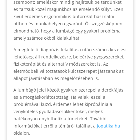
szempont; emeléskor mindig hajlítsuk be térdünket
és tartsuk közel magunkhoz az emelendő súlyt. Ezen
kívül érdemes ergonómikus bútorokat használni
otthon és munkahelyen egyaránt. Összegzésképpen
elmondható, hogy a lumbágó egy gyakori probléma,
amely számos okból kialakulhat.
A megfelelő diagnózis felállítása után számos kezelési
lehetőség áll rendelkezésre, beleértve gyógyszereket,
fizikoterápiát és alternatív módszereket is. Az
életmódbeli változtatások kulcsszerepet játszanak az
állapot javításában és megelőzésében is.
A lumbágó jelei között gyakran szerepel a derékfájás
és a mozgáskorlátozottság. Ha valaki ezzel a
problémával küzd, érdemes lehet kipróbálnia a
vényköteles gyulladáscsökkentőket, melyek
hatékonyan enyhíthetik a tüneteket. További
információkat erről a témáról találhat a
jopatika.hu
oldalon.