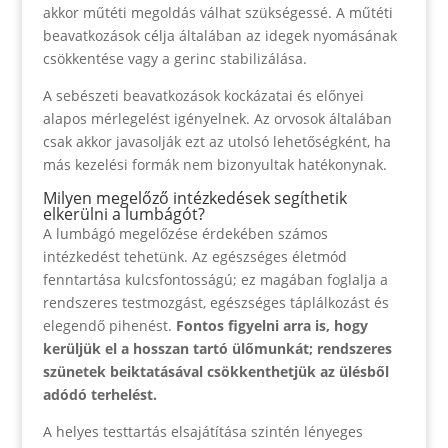
akkor műtéti megoldás válhat szükségessé. A műtéti
beavatkozások célja általában az idegek nyomásának
csökkentése vagy a gerinc stabilizálása.
A sebészeti beavatkozások kockázatai és előnyei
alapos mérlegelést igényelnek. Az orvosok általában
csak akkor javasolják ezt az utolsó lehetőségként, ha
más kezelési formák nem bizonyultak hatékonynak.
Milyen megelőző intézkedések segíthetik
elkerülni a lumbágót?
A lumbágó megelőzése érdekében számos
intézkedést tehetünk. Az egészséges életmód
fenntartása kulcsfontosságú; ez magában foglalja a
rendszeres testmozgást, egészséges táplálkozást és
elegendő pihenést.
Fontos figyelni arra is, hogy
kerüljük el a hosszan tartó ülőmunkát; rendszeres
szünetek beiktatásával csökkenthetjük az ülésből
adódó terhelést.
A helyes testtartás elsajátítása szintén lényeges