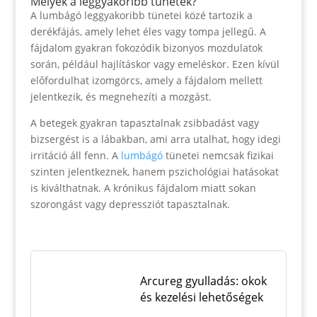
Melyek a leggyakoribb tünetek?
A lumbágó leggyakoribb tünetei közé tartozik a
derékfájás, amely lehet éles vagy tompa jellegű. A
fájdalom gyakran fokozódik bizonyos mozdulatok
során, például hajlításkor vagy emeléskor. Ezen kívül
előfordulhat izomgörcs, amely a fájdalom mellett
jelentkezik, és megnehezíti a mozgást.
A betegek gyakran tapasztalnak zsibbadást vagy
bizsergést is a lábakban, ami arra utalhat, hogy idegi
irritáció áll fenn. A
lumbágó
tünetei nemcsak fizikai
szinten jelentkeznek, hanem pszichológiai hatásokat
is kiválthatnak. A krónikus fájdalom miatt sokan
szorongást vagy depressziót tapasztalnak.
Arcureg gyulladás: okok
és kezelési lehetőségek