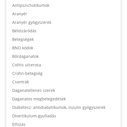
Antipszichotikumok
Aranyér
Aranyér gyógyszerek
Bélelzáródás
Betegségek
BNO kódok
Bőrdaganatok
Colitis ulcerosa
Crohn-betegség
Csontrák
Daganatellenes szerek
Daganatos megbetegedések
Diabétesz: antidiabetikumok, inzulin gyógyszerek
Divertikulum-gyulladás
Elhízás