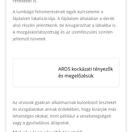
reflexeket is.
A lumbágó felismerésének egyik kulcseleme a
fájdalom lokalizációja. A fájdalom általában a derék
alsó részén jelentkezik, de kisugározhat a lábakba is.
A mozgáskorlátozottság és az izomfeszülés szintén
jellemző tünetek.
ARDS kockázati tényezők
és megelőzésük
Az orvosok gyakran alkalmaznak különböző teszteket
és vizsgálatokat annak érdekében, hogy kizárják más
lehetséges okokat, mint például a vesebetegségek
vagy a gyulladásos állapotok.