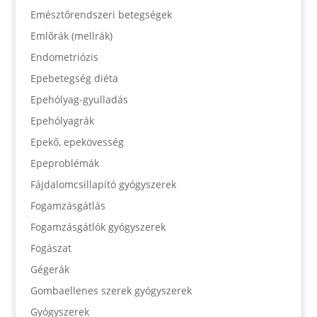
Emésztőrendszeri betegségek
Emlőrák (mellrák)
Endometriózis
Epebetegség diéta
Epehólyag-gyulladás
Epehólyagrák
Epekő, epekövesség
Epeproblémák
Fájdalomcsillapító gyógyszerek
Fogamzásgátlás
Fogamzásgátlók gyógyszerek
Fogászat
Gégerák
Gombaellenes szerek gyógyszerek
Gyógyszerek