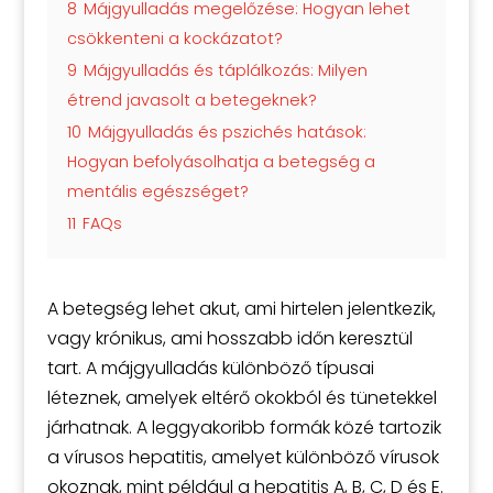
8
Májgyulladás megelőzése: Hogyan lehet
csökkenteni a kockázatot?
9
Májgyulladás és táplálkozás: Milyen
étrend javasolt a betegeknek?
10
Májgyulladás és pszichés hatások:
Hogyan befolyásolhatja a betegség a
mentális egészséget?
11
FAQs
A betegség lehet akut, ami hirtelen jelentkezik,
vagy krónikus, ami hosszabb időn keresztül
tart. A májgyulladás különböző típusai
léteznek, amelyek eltérő okokból és tünetekkel
járhatnak. A leggyakoribb formák közé tartozik
a vírusos hepatitis, amelyet különböző vírusok
okoznak, mint például a hepatitis A, B, C, D és E.