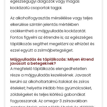
egészségügyi dolgozók vagy magas
kockázatú csoportok tagjai.
Az alkoholfogyasztás mérséklése vagy teljes
elkerülése szintén jelentős mértékben
csökkentheti a májgyulladás kockázatát.
Fontos figyelni az étrendre is; az egészséges
táplálkozás segíthet megelőzni az elhízást és
ezzel együtt a zsírmájbetegséget.
Májgyulladás és táplálkozás: Milyen étrend
javasolt a betegeknek?
A megfelelő táplálkozás elengedhetetlen
része a májgyulladás kezelésének. Javasolt
kerülni az alkoholtartalmú italokat és zsíros
ételeket; helyette inkább friss gyümölcsöket,
zöldségeket és teljes kiőrlésű gabonákat
fogyasszanak. Az omega-3 zsírsavakban