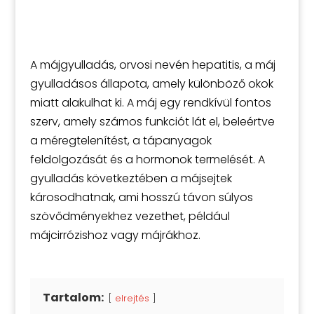
A májgyulladás, orvosi nevén hepatitis, a máj
gyulladásos állapota, amely különböző okok
miatt alakulhat ki. A máj egy rendkívül fontos
szerv, amely számos funkciót lát el, beleértve
a méregtelenítést, a tápanyagok
feldolgozását és a hormonok termelését. A
gyulladás következtében a májsejtek
károsodhatnak, ami hosszú távon súlyos
szövődményekhez vezethet, például
májcirrózishoz vagy májrákhoz.
Tartalom:
elrejtés