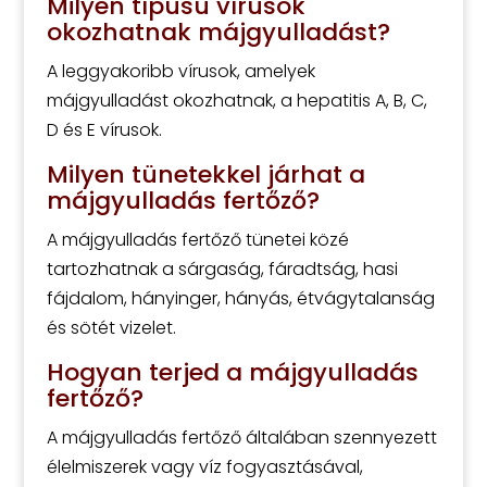
Milyen típusú vírusok
okozhatnak májgyulladást?
A leggyakoribb vírusok, amelyek
májgyulladást okozhatnak, a hepatitis A, B, C,
D és E vírusok.
Milyen tünetekkel járhat a
májgyulladás fertőző?
A májgyulladás fertőző tünetei közé
tartozhatnak a sárgaság, fáradtság, hasi
fájdalom, hányinger, hányás, étvágytalanság
és sötét vizelet.
Hogyan terjed a májgyulladás
fertőző?
A májgyulladás fertőző általában szennyezett
élelmiszerek vagy víz fogyasztásával,