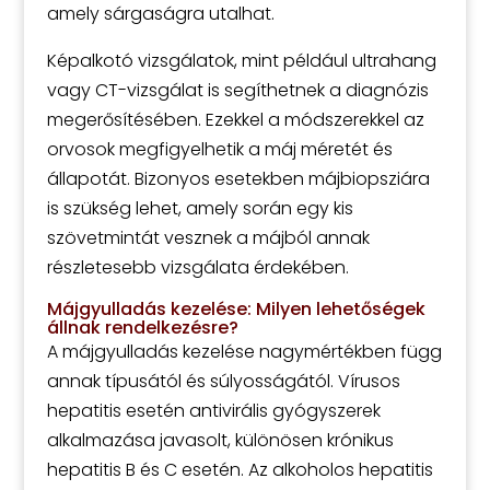
amely sárgaságra utalhat.
Képalkotó vizsgálatok, mint például ultrahang
vagy CT-vizsgálat is segíthetnek a diagnózis
megerősítésében. Ezekkel a módszerekkel az
orvosok megfigyelhetik a máj méretét és
állapotát. Bizonyos esetekben májbiopsziára
is szükség lehet, amely során egy kis
szövetmintát vesznek a májból annak
részletesebb vizsgálata érdekében.
Májgyulladás kezelése: Milyen lehetőségek
állnak rendelkezésre?
A májgyulladás kezelése nagymértékben függ
annak típusától és súlyosságától. Vírusos
hepatitis esetén antivirális gyógyszerek
alkalmazása javasolt, különösen krónikus
hepatitis B és C esetén. Az alkoholos hepatitis