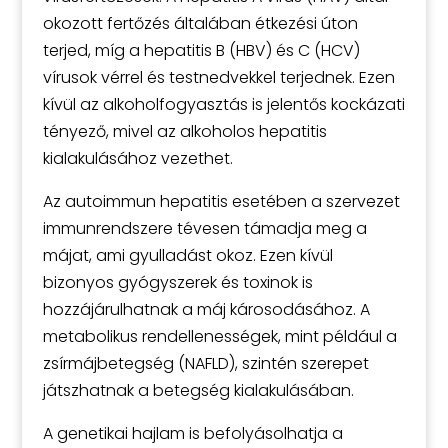
okozott fertőzés általában étkezési úton
terjed, míg a hepatitis B (HBV) és C (HCV)
vírusok vérrel és testnedvekkel terjednek. Ezen
kívül az alkoholfogyasztás is jelentős kockázati
tényező, mivel az alkoholos hepatitis
kialakulásához vezethet.
Az autoimmun hepatitis esetében a szervezet
immunrendszere tévesen támadja meg a
májat, ami gyulladást okoz. Ezen kívül
bizonyos gyógyszerek és toxinok is
hozzájárulhatnak a máj károsodásához. A
metabolikus rendellenességek, mint például a
zsírmájbetegség (NAFLD), szintén szerepet
játszhatnak a betegség kialakulásában.
A genetikai hajlam is befolyásolhatja a