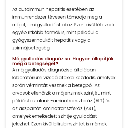
Az autoimmun hepatitis esetében az
immunrendszer tévesen támadja meg a
májat, ami gyulladást okoz. Ezen kívül léteznek
egyéb ritkább formák is, mint például a
gyógyszerindukált hepatitis vagy a
zsírmájbetegség.
Májgyulladás diagnózisa: Hogyan állapítják
meg a betegséget?
A májgyulladás diagnózisa általában
laboratóriumi vizsgálatokkal kezdődik, amelyek
során vérmintát vesznek a betegből. Az
orvosok ellenőrzik a májenzimek szintjét, mint
például az alanin-aminotranszferáz (ALT) és
az aszpartát-aminotranszferáz (AST),
amelyek emelkedett szintje gyulladást
jelezhet. Ezen kívül bilirubinszintet is mérnek,