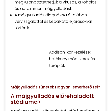
megkülönböztethetjük a vírusos, alkoholos
és autoimmun májgyulladást.
A májgyulladás diagnózisa általában
vérvizsgálattal és képalkotó eljárásokkal
történik.
Addison-kór kezelése:
hatékony módszerek és
terápiák
Májgyulladás tünetei: Hogyan ismerhető fel?
A májgyulladás előrehaladott
stádiuma>
A májgyulladás előrehaladott stádiumában a