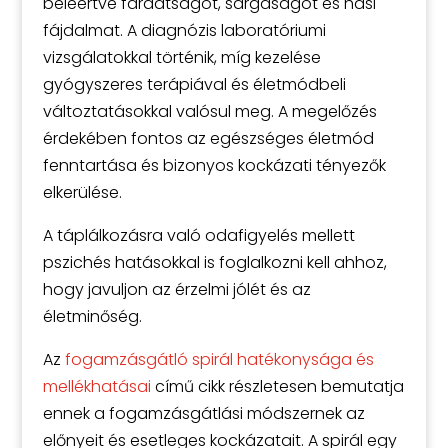
beleértve fáradtságot, sárgaságot és hasi
fájdalmat. A diagnózis laboratóriumi
vizsgálatokkal történik, míg kezelése
gyógyszeres terápiával és életmódbeli
változtatásokkal valósul meg. A megelőzés
érdekében fontos az egészséges életmód
fenntartása és bizonyos kockázati tényezők
elkerülése.
A táplálkozásra való odafigyelés mellett
pszichés hatásokkal is foglalkozni kell ahhoz,
hogy javuljon az érzelmi jólét és az
életminőség.
Az
fogamzásgátló spirál hatékonysága és
mellékhatásai
című cikk részletesen bemutatja
ennek a fogamzásgátlási módszernek az
előnyeit és esetleges kockázatait. A spirál egy