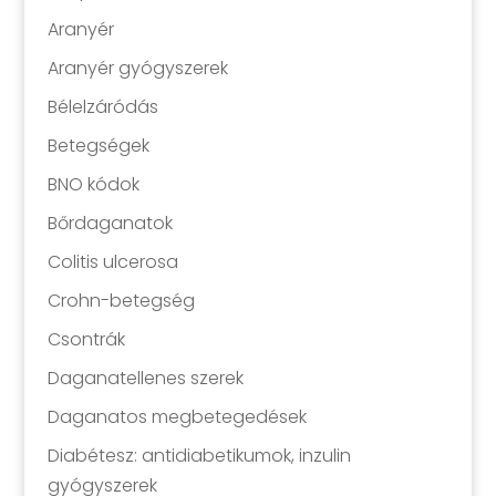
Aranyér
Aranyér gyógyszerek
Bélelzáródás
Betegségek
BNO kódok
Bőrdaganatok
Colitis ulcerosa
Crohn-betegség
Csontrák
Daganatellenes szerek
Daganatos megbetegedések
Diabétesz: antidiabetikumok, inzulin
gyógyszerek