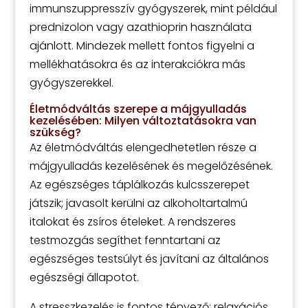
immunszuppresszív gyógyszerek, mint például
prednizolon vagy azathioprin használata
ajánlott. Mindezek mellett fontos figyelni a
mellékhatásokra és az interakciókra más
gyógyszerekkel.
Életmódváltás szerepe a májgyulladás
kezelésében: Milyen változtatásokra van
szükség?
Az életmódváltás elengedhetetlen része a
májgyulladás kezelésének és megelőzésének.
Az egészséges táplálkozás kulcsszerepet
játszik; javasolt kerülni az alkoholtartalmú
italokat és zsíros ételeket. A rendszeres
testmozgás segíthet fenntartani az
egészséges testsúlyt és javítani az általános
egészségi állapotot.
A stresszkezelés is fontos tényező; relaxációs