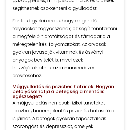
gazdag ételek, mint például halak és diófélék
segíthetnek csökkenteni a gyulladást.
Fontos figyelni arra is, hogy elegendő
folyadékot fogyasszanak; ez segít fenntartani
a megfelelő hidratáltságot és támogatja a
méregtelenítési folyamatokat. Az orvosok
gyakran javasolják vitaminok és ásványi
anyagok bevitelét is, mivel ezek
hozzájárulhatnak az immunrendszer
erősítéséhez.
Májgyulladás és pszichés hatások: Hogyan
befolyásolhatja a betegség a mentális
egészséget?
A májgyulladás nemcsak fizikai tüneteket
okozhat, hanem jelentős pszichés hatásokkal
is járhat. A betegek gyakran tapasztalnak
szorongást és depressziót, amelyek