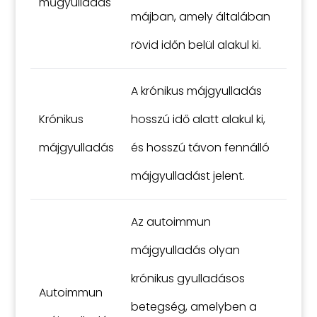
műgyulladás
májban, amely általában
rövid időn belül alakul ki.
A krónikus májgyulladás
Krónikus
hosszú idő alatt alakul ki,
májgyulladás
és hosszú távon fennálló
májgyulladást jelent.
Az autoimmun
májgyulladás olyan
krónikus gyulladásos
Autoimmun
betegség, amelyben a