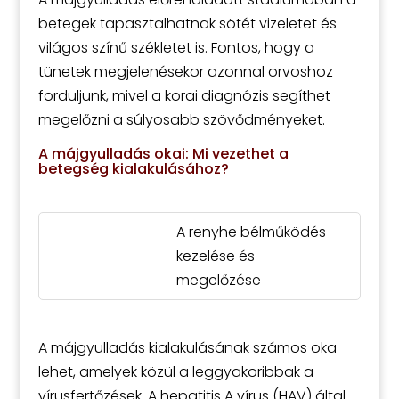
betegek tapasztalhatnak sötét vizeletet és
világos színű székletet is. Fontos, hogy a
tünetek megjelenésekor azonnal orvoshoz
forduljunk, mivel a korai diagnózis segíthet
megelőzni a súlyosabb szövődményeket.
A májgyulladás okai: Mi vezethet a
betegség kialakulásához?
A renyhe bélműködés
kezelése és
megelőzése
A májgyulladás kialakulásának számos oka
lehet, amelyek közül a leggyakoribbak a
vírusfertőzések. A hepatitis A vírus (HAV) által