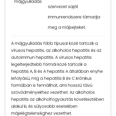
májgyulladás
szervezet saját
immunrendszere támadja
meg a májsejteket.
A májgyulladás főbb típusai közé tartozik a
vírusos hepatitis, az alkoholos hepatitis és az
autoimmun hepatitis. A vírusos hepatitis
legelterjedtebb formái közé tartozik a
hepatitis A, B és A hepatitis A általában enyhe
lefolyású, míg a hepatitis B és C krónikus
formában is fennállhat, ami hosszú távú
szövődményekhez vezethet. Az alkoholos
hepatitis az alkoholfogyasztás következtében
alakul ki, és súlyosabb esetekben
májelégtelenséghez vezethet.