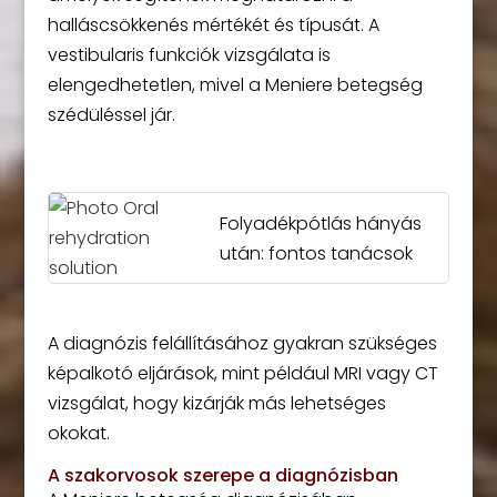
halláscsökkenés mértékét és típusát. A
vestibularis funkciók vizsgálata is
elengedhetetlen, mivel a Meniere betegség
szédüléssel jár.
Folyadékpótlás hányás
után: fontos tanácsok
A diagnózis felállításához gyakran szükséges
képalkotó eljárások, mint például MRI vagy CT
vizsgálat, hogy kizárják más lehetséges
okokat.
A szakorvosok szerepe a diagnózisban