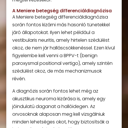
A Meniere betegség differenciáldiagnózisa
A Meniere betegség differenciáldiagnózisa
során fontos kizárni más hasonló tünetekkel
járó állapotokat. Ilyen lehet például a
vestibularis neuritis, amely hirtelen szédülést
okoz, de nem jár halláscsökkenéssel. Ezen kívül
figyelembe kell venni a BPPV-t (benign
paroxysmal positional vertigo), amely szintén
szédülést okoz, de más mechanizmusok
révén.
A diagnózis során fontos lehet még az
akusztikus neuroma kizárása is, amely egy
jóindulatú daganat a hallóidegen. Az
orvosoknak alaposan meg kell vizsgálniuk
minden lehetséges okot, hogy biztosítsák a