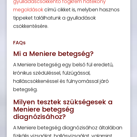
gyulladáscsökkentő fogkrém hatékony
megoldások
című cikket is, melyben hasznos
tippeket találhatunk a gyulladások
csökkentésére.
FAQs
Mi a Meniere betegség?
A Meniere betegség egy belső fül eredetű,
krónikus szédüléssel, fülzúgással,
halláscsökkenéssel és fülnyomással járó
betegség.
Milyen tesztek szükségesek a
Meniere betegség
diagnózisához?
A Meniere betegség diagnózisához általában
fizikális vizsgálat, hallásvizsgálat, valamint