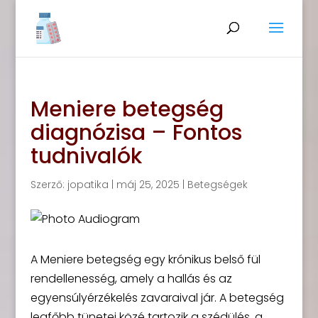
Meniere betegség
diagnózisa – Fontos
tudnivalók
Szerző:
jopatika
|
máj 25, 2025
|
Betegségek
A Meniere betegség egy krónikus belső fül
rendellenesség, amely a hallás és az
egyensúlyérzékelés zavaraival jár. A betegség
legfőbb tünetei közé tartozik a szédülés, a