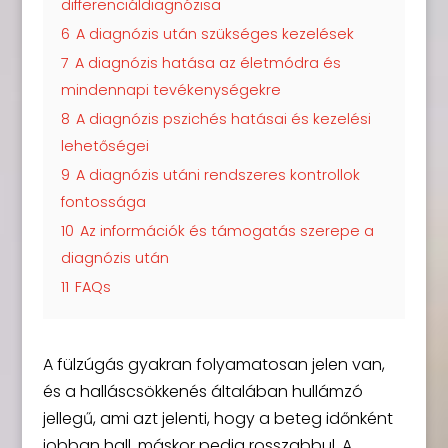
differenciáldiagnózisa
6
A diagnózis után szükséges kezelések
7
A diagnózis hatása az életmódra és
mindennapi tevékenységekre
8
A diagnózis pszichés hatásai és kezelési
lehetőségei
9
A diagnózis utáni rendszeres kontrollok
fontossága
10
Az információk és támogatás szerepe a
diagnózis után
11
FAQs
A fülzúgás gyakran folyamatosan jelen van,
és a halláscsökkenés általában hullámzó
jellegű, ami azt jelenti, hogy a beteg időnként
jobban hall, máskor pedig rosszabbul. A