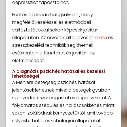
depressziót tapasztalhat.
Fontos azonban hangsúlyozni, hogy
megfelelő kezeléssel és életmódbeli
változtatásokkal sokan képesek javítani
állapotukon. Az orvosok által javasolt
diéta
és
stresszkezelési technikák segíthetnek
csökkenteni a tüneteket és javítani az
életminőséget.
A diagnózis pszichés hatásai és kezelési
lehetőségei
A Meniere betegség pszichés hatásai
jelentősek lehetnek, mivel a betegek gyakran
szenvednek szorongástól és depressziótól. A
folyamatos szédülés és halláscsökkenés miatt
sokan izolálódnak környezetüktől, ami tovább
súlyosbíthatja pszichológiai állapotukat.