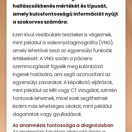
halláscsökkenés mértékét és típusát,
amely kulcsfontosságú információt nyújt
a szakorvos számára.
Ezen kívül vestibularis teszteket is végeznek,
mint például a videonystagmográfia (VNG),
amely lehetővé teszi az egyensúlyi funkciók
értékelését. A VNG során a páciens
szemmozgásait figyelik meg különböző
ingerek hatására, ami segít azonosítani az
egyensúlyi zavarokat. A képalkotó eljárások,
mint például az MRI vagy CT vizsgálat, szintén
fontosak lehetnek, mivel ezek segíthetnek
kizárni más lehetséges okokat, mint például
daganatok vagy gyulladások.
Az anamnézis fontossága a diagnózisban
Az anamnézis felvétele alapvető lépés a