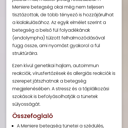
Meniere betegség okai még nem teljesen
tisztázottak, de több tényező is hozzájárulhat
a kialakulásához. Az egyik elmélet szerint a
betegség a belső fül folyadékának
(endolympha) túlzott felhalmozódásával
függ össze, ami nyomást gyakorol a fül
struktúráira.
Ezen kívül genetikai hajlam, autoimmun
reakciók, vírusfertőzések és allergiás reakciók is
szerepet játszhatnak a betegség
megjelenésében. A stressz és a táplálkozási
szokások is befolyásolhatják a tünetek
súlyosságát.
Összefoglaló
A Meniere betegség tünetei a szédülés,