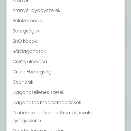
Aranyér
Aranyér gyógyszerek
Bélelzáródás
Betegségek
BNO kódok
Bőrdaganatok
Colitis ulcerosa
Crohn-betegség
Csontrák
Daganatellenes szerek
Daganatos megbetegedések
Diabétesz: antidiabetikumok, inzulin
gyógyszerek
Divertikulum-gyulladás