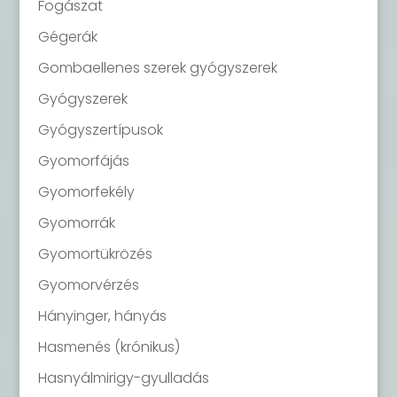
Fogászat
Gégerák
Gombaellenes szerek gyógyszerek
Gyógyszerek
Gyógyszertípusok
Gyomorfájás
Gyomorfekély
Gyomorrák
Gyomortükrözés
Gyomorvérzés
Hányinger, hányás
Hasmenés (krónikus)
Hasnyálmirigy-gyulladás