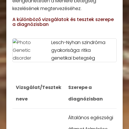
elengedhetetlen a Meniere betegség
kezelésének megtervezéséhez.
A különböző vizsgálatok és tesztek szerepe
a diagnózisban
Lesch-Nyhan szindróma
gyakorisága: ritka
genetikai betegség
Vizsgálat/Tesztek
Szerepe a
neve
diagnózisban
Általános egészségi