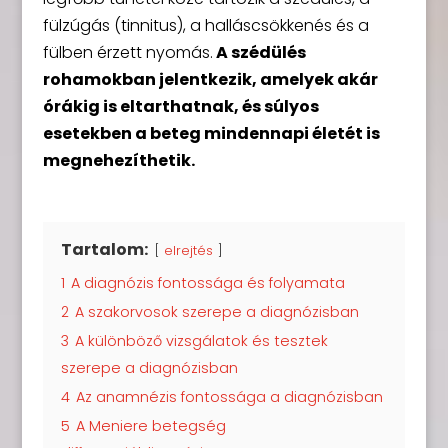
fülzúgás (tinnitus), a halláscsökkenés és a
fülben érzett nyomás.
A szédülés
rohamokban jelentkezik, amelyek akár
órákig is eltarthatnak, és súlyos
esetekben a beteg mindennapi életét is
megnehezíthetik.
Tartalom:
elrejtés
1
A diagnózis fontossága és folyamata
2
A szakorvosok szerepe a diagnózisban
3
A különböző vizsgálatok és tesztek
szerepe a diagnózisban
4
Az anamnézis fontossága a diagnózisban
5
A Meniere betegség