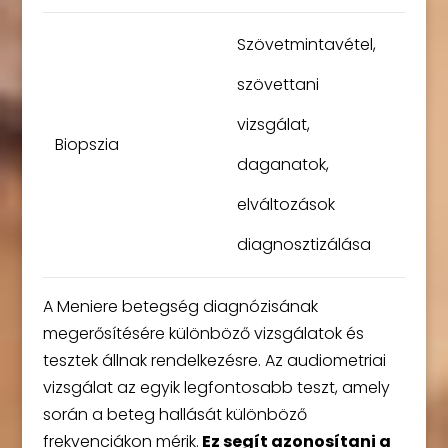
Szövetmintavétel,
szövettani
vizsgálat,
Biopszia
daganatok,
elváltozások
diagnosztizálása
A Meniere betegség diagnózisának
megerősítésére különböző vizsgálatok és
tesztek állnak rendelkezésre. Az audiometriai
vizsgálat az egyik legfontosabb teszt, amely
során a beteg hallását különböző
frekvenciákon mérik.
Ez segít azonosítani a