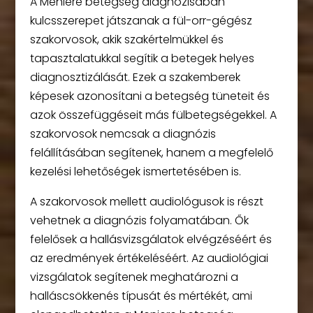
A Meniere betegség diagnózisában
kulcsszerepet játszanak a fül-orr-gégész
szakorvosok, akik szakértelmükkel és
tapasztalatukkal segítik a betegek helyes
diagnosztizálását. Ezek a szakemberek
képesek azonosítani a betegség tüneteit és
azok összefüggéseit más fülbetegségekkel. A
szakorvosok nemcsak a diagnózis
felállításában segítenek, hanem a megfelelő
kezelési lehetőségek ismertetésében is.
A szakorvosok mellett audiológusok is részt
vehetnek a diagnózis folyamatában. Ők
felelősek a hallásvizsgálatok elvégzéséért és
az eredmények értékeléséért. Az audiológiai
vizsgálatok segítenek meghatározni a
halláscsökkenés típusát és mértékét, ami