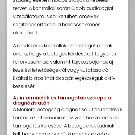
szükség esetén módosíthatják a kezelési
tervet. A kontrollok során újabb audiológiai
vizsgálatokra is sor kerülhet, amelyek
segítenek értékelni a halláscsökkenés
alakulását.
A rendszeres kontrollok lehetőséget adnak
arra is, hogy a betegek kérdéseket tegyenek
fel orvosaiknak, valamint tájékozódjanak új
kezelési lehetőségekről vagy kutatásokról.
Ezáltal biztosíthatják saját egészségük aktív
kezelését.
Az információk és támogatás szerepe a
diagnózis után
A Meniere betegség diagnózisa után rendkívül
fontos az információkhoz való hozzáférés és
támogatás keresése. A betegeknek tudniuk
kell, hogy nem egyedül küzdenek ezzel az