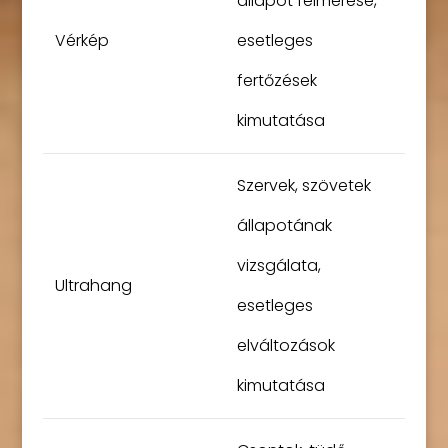
állapot felmérése,
Vérkép
esetleges
fertőzések
kimutatása
Szervek, szövetek
állapotának
vizsgálata,
Ultrahang
esetleges
elváltozások
kimutatása