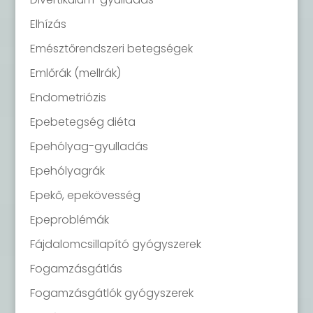
Elhízás
Emésztőrendszeri betegségek
Emlőrák (mellrák)
Endometriózis
Epebetegség diéta
Epehólyag-gyulladás
Epehólyagrák
Epekő, epekövesség
Epeproblémák
Fájdalomcsillapító gyógyszerek
Fogamzásgátlás
Fogamzásgátlók gyógyszerek