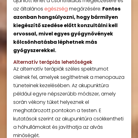
ajánlott lehet a csontritkulás megelőzésére és
az általános
egészség
megőrzésére.
Fontos
azonban hangsúlyozni, hogy bármilyen
kiegészítő szedése előtt konzultálni kell
orvossal, mivel egyes gyógynövények
kölcsönhatásba léphetnek más
gyógyszerekkel.
Alternatív terápiás lehetőségek
Az alternatív terápiák széles spektrumot
ölelnek fel, amelyek segíthetnek a menopauza
tüneteinek kezelésében. Az akupunktúra
például egyre népszerűbb módszer, amely
során vékony tűket helyeznek el
meghatározott pontokon a testen. E
kutatások szerint az akupunktúra csökkentheti
a hőhullámokat és javíthatja az alvás
minőségét.