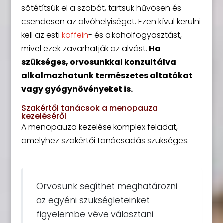
sötétítsük el a szobát, tartsuk hűvösen és
csendesen az alvóhelyiséget. Ezen kívül kerülni
kell az esti
koffein
- és alkoholfogyasztást,
mivel ezek zavarhatják az alvást.
Ha
szükséges, orvosunkkal konzultálva
alkalmazhatunk természetes altatókat
vagy gyógynövényeket is.
Szakértői tanácsok a menopauza
kezeléséről
A menopauza kezelése komplex feladat,
amelyhez szakértői tanácsadás szükséges.
Orvosunk segíthet meghatározni
az egyéni szükségleteinket
figyelembe véve választani