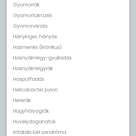
Gyomorrák
Gyomortükrözés
Gyomorvérzés
Hányinger, hányás
Hasmenés (krónikus)
Hasnyálmirigy-gyulladás
Hasnyálmirigyrák
Haspuffadás
Helicobacter pylori
Hererák
Húgyhólyagrák
Hüvelydaganatok
Irritábilis bél szindróma