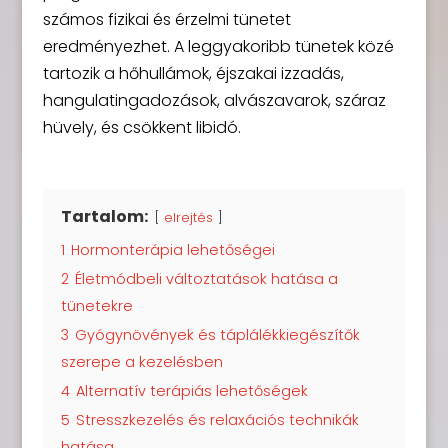
számos fizikai és érzelmi tünetet
eredményezhet. A leggyakoribb tünetek közé
tartozik a hőhullámok, éjszakai izzadás,
hangulatingadozások, alvászavarok, száraz
hüvely, és csökkent libidó.
Tartalom:
elrejtés
1
Hormonterápia lehetőségei
2
Életmódbeli változtatások hatása a
tünetekre
3
Gyógynövények és táplálékkiegészítők
szerepe a kezelésben
4
Alternatív terápiás lehetőségek
5
Stresszkezelés és relaxációs technikák
hatása