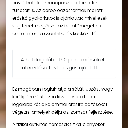
enyhíthetjük a menopauza kellemetlen
tüneteit is. Az aerob edzésformák mellett
erősítő gyakorlatok is ajánlottak, mivel ezek
segítenek megőrizni az izomtömeget és
csökkenteni a csontritkulás kockázatát.
A heti legalább 150 perc mérsékelt
intenzitású testmozgás ajánlott.
Ez magában foglalhatja a sétát, úszást vagy
kerékpározást. Ezen kívül javasolt heti
legalább két alkalommal erősítő edzéseket
végezni, amelyek célja az izomzat fejlesztése.
A fizikai aktivitás nemcsak fizikai előnyöket