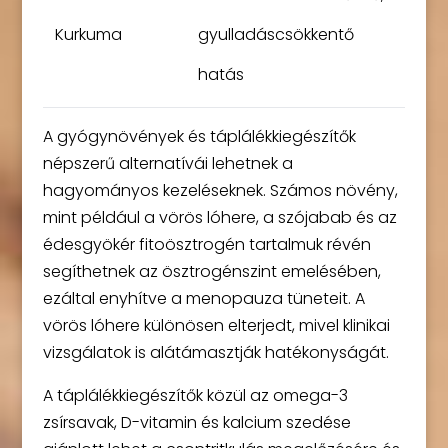
Kurkuma
gyulladáscsökkentő
hatás
A gyógynövények és táplálékkiegészítők
népszerű alternatívái lehetnek a
hagyományos kezeléseknek. Számos növény,
mint például a vörös lóhere, a szójabab és az
édesgyökér fitoösztrogén tartalmuk révén
segíthetnek az ösztrogénszint emelésében,
ezáltal enyhítve a menopauza tüneteit. A
vörös lóhere különösen elterjedt, mivel klinikai
vizsgálatok is alátámasztják hatékonyságát.
A táplálékkiegészítők közül az omega-3
zsírsavak, D-vitamin és kalcium szedése