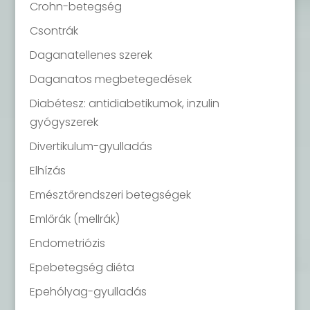
Crohn-betegség
Csontrák
Daganatellenes szerek
Daganatos megbetegedések
Diabétesz: antidiabetikumok, inzulin
gyógyszerek
Divertikulum-gyulladás
Elhízás
Emésztőrendszeri betegségek
Emlőrák (mellrák)
Endometriózis
Epebetegség diéta
Epehólyag-gyulladás