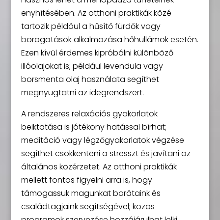
enyhítésében. Az otthoni praktikák közé
tartozik például a hűsítő fürdők vagy
borogatások alkalmazása hőhullámok esetén.
Ezen kívül érdemes kipróbálni különböző
illóolajokat is; például levendula vagy
borsmenta olaj használata segíthet
megnyugtatni az idegrendszert.
A rendszeres relaxációs gyakorlatok
beiktatása is jótékony hatással bírhat;
meditáció vagy légzőgyakorlatok végzése
segíthet csökkenteni a stresszt és javítani az
általános közérzetet. Az otthoni praktikák
mellett fontos figyelni arra is, hogy
támogassuk magunkat barátaink és
családtagjaink segítségével; közös
programok szervezése hozzájárulhat lelki