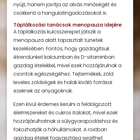
nyújt, hanem javítja az alvás minőségét és
csökkenti a hangulatingadozásokat is.
Táplálkozási tanácsok menopauza idejére
A táplálkozás kulcsszerepet játszik a
menopauza alatt tapasztalt tünetek
kezelésében. Fontos, hogy gazdagítsuk
étrendünket kalciumban és D-vitaminban
gazdag ételekkel, mivel ezek hozzájárulnak a
csontok egészségéhez. Tejtermékek, zöld
leveles zöldségek és halak kiváló forrásai
ezeknek az anyagoknak.
Ezen kívül érdemes kerülni a feldolgozott
élelmiszereket és cukros italokat, mivel ezek
hozzájárulhatnak a súlygyarapodáshoz és
fokozhatják a hőhullámokat. A rostban
gazdag ételek fogyasztása segíthet