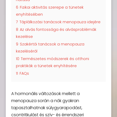
6
Fizikai aktivitás szerepe a tünetek
enyhítésében
7
Táplálkozási tanácsok menopauza idejére
8
Az alvás fontossága és alvásproblémák
kezelése
9
Szakértői tanácsok a menopauza
kezeléséről
10
Természetes módszerek és otthoni
praktikák a tünetek enyhítésére
11
FAQs
A hormonális változások mellett a
menopauza során a nők gyakran
tapasztalhatnak súlygyarapodást,
csontritkulást és szív- és érrendszeri