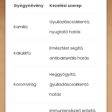
Gyógynövény
Kezelési szerep
Gyulladáscsökkentő,
Kamilla
nyugtató hatás
Emésztést segítő,
Kakukkfű
antibakteriális hatás
Heggyógyító,
Körömvirág
gyulladáscsökkentő
hatás
Immunrendszert erősítő,