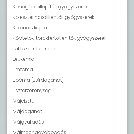
Köhögéscsillapítók gyógyszerek
Koleszterincsökkentők gyógyszerek
Kolonoszkópia
Köptetők, torokfertőtlenítők gyógyszerek
Laktózintolearancia
Leukémia
Limfóma
Lipóma (zsírdaganat)
Lisztérzékenység
Májciszta
Májdaganat
Májgyulladás
Májmegnagyobbodás