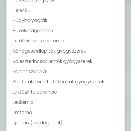
Hererák
Húgyhólyagrák
Hüvelydaganatok
Irritábilis bél szindróma
Köhögéscsillapítók gyógyszerek
Koleszterincsökkentők gyógyszerek
Kolonoszkópia
Köptetők, torokfertőtlenítők gyógyszerek
Laktózintolearancia
Leukémia
Limfóma
Lipóma (zsírdaganat)