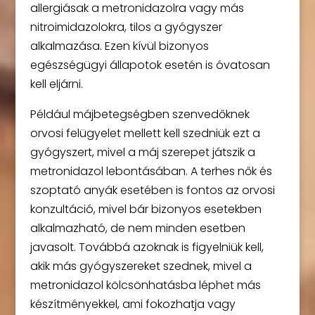
allergiásak a metronidazolra vagy más
nitroimidazolokra, tilos a gyógyszer
alkalmazása. Ezen kívül bizonyos
egészségügyi állapotok esetén is óvatosan
kell eljárni.
Például májbetegségben szenvedőknek
orvosi felügyelet mellett kell szedniük ezt a
gyógyszert, mivel a máj szerepet játszik a
metronidazol lebontásában. A terhes nők és
szoptató anyák esetében is fontos az orvosi
konzultáció, mivel bár bizonyos esetekben
alkalmazható, de nem minden esetben
javasolt. Továbbá azoknak is figyelniük kell,
akik más gyógyszereket szednek, mivel a
metronidazol kölcsönhatásba léphet más
készítményekkel, ami fokozhatja vagy