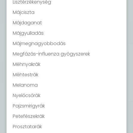
Lisztérzékenység
Májciszta
Májdaganat
Májgyulladás
Májmegnagyobbodás
Megfázás-influenza gyógyszerek
Méhnyakrák
Méhtestrák
Melanoma
Nyelőcsőrák
Pajzsmirigyrák
Petefészekrák
Prosztatarák