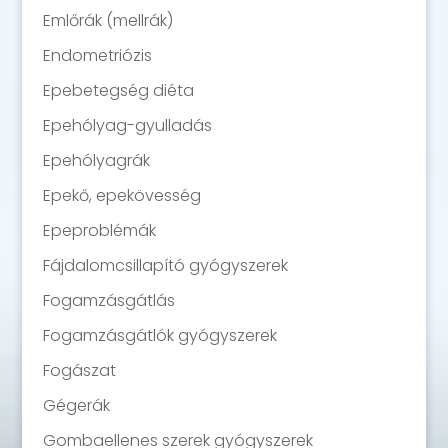
Emlőrák (mellrák)
Endometriózis
Epebetegség diéta
Epehólyag-gyulladás
Epehólyagrák
Epekő, epekövesség
Epeproblémák
Fájdalomcsillapító gyógyszerek
Fogamzásgátlás
Fogamzásgátlók gyógyszerek
Fogászat
Gégerák
Gombaellenes szerek gyógyszerek