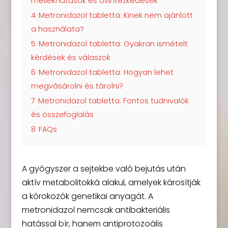
mellékhatások és óvintézkedések
4
Metronidazol tabletta: Kinek nem ajánlott
a használata?
5
Metronidazol tabletta: Gyakran ismételt
kérdések és válaszok
6
Metronidazol tabletta: Hogyan lehet
megvásárolni és tárolni?
7
Metronidazol tabletta: Fontos tudnivalók
és összefoglalás
8
FAQs
A gyógyszer a sejtekbe való bejutás után
aktív metabolitokká alakul, amelyek károsítják
a kórokozók genetikai anyagát. A
metronidazol nemcsak antibakteriális
hatással bír, hanem antiprotozoális