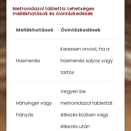
Metronidazol tabletta: Lehetséges
mellékhatások és óvintézkedések
Mellékhatások
Óvintézkedések
Keressen orvost, ha a
Hasmenés
hasmenés súlyos vagy
tartós
Vegyen be
Hányinger vagy
metronidazol tablettát
hányás
étkezés közben vagy
étkezés után