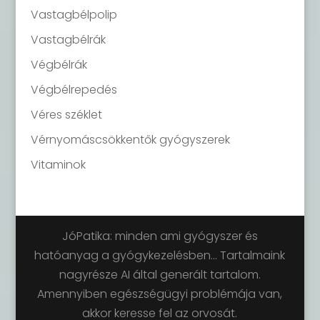
Vastagbélpolip
Vastagbélrák
Végbélrák
Végbélrepedés
Véres széklet
Vérnyomáscsökkentők gyógyszerek
Vitaminok
JóPatika: minden ami gyógyszer és
hatóanyag a gyógykezelésben... Tartalmaink
nagyrésze AI által generált tartalom.
Amennyiben egészségügyi problémája van,
akkor keresse fel az orvosát.