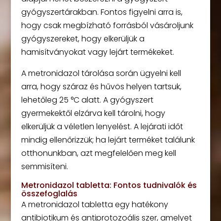
gyógyszertárakban. Fontos figyelni arra is,
hogy csak megbízható forrásból vásároljunk
gyógyszereket, hogy elkerüljük a
hamisítványokat vagy lejárt termékeket.
A metronidazol tárolása során ügyelni kell
arra, hogy száraz és hűvös helyen tartsuk,
lehetőleg 25 °C alatt. A gyógyszert
gyermekektől elzárva kell tárolni, hogy
elkerüljük a véletlen lenyelést. A lejárati időt
mindig ellenőrizzük; ha lejárt terméket találunk
otthonunkban, azt megfelelően meg kell
semmisíteni.
Metronidazol tabletta: Fontos tudnivalók és
összefoglalás
A metronidazol tabletta egy hatékony
antibiotikum és antiprotozoális szer, amelyet