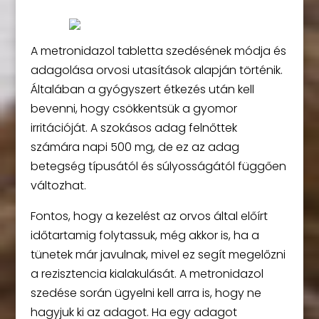
A metronidazol tabletta szedésének módja és
adagolása orvosi utasítások alapján történik.
Általában a gyógyszert étkezés után kell
bevenni, hogy csökkentsük a gyomor
irritációját. A szokásos adag felnőttek
számára napi 500 mg, de ez az adag
betegség típusától és súlyosságától függően
változhat.
Fontos, hogy a kezelést az orvos által előírt
időtartamig folytassuk, még akkor is, ha a
tünetek már javulnak, mivel ez segít megelőzni
a rezisztencia kialakulását. A metronidazol
szedése során ügyelni kell arra is, hogy ne
hagyjuk ki az adagot. Ha egy adagot