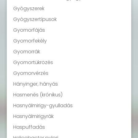
Gyógyszerek
Gyógyszertípusok
Gyomorfájás
Gyomorfekély
Gyomorrák
Gyomortükrözés
Gyomorvérzés
Hányinger, hányás
Hasmenés (krónikus)
Hasnyálmirigy-gyulladás
Hasnyálmirigyrák
Haspuffadás
Helicobacter pylori