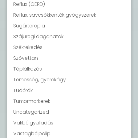
Reflux (GERD)
Reflux, savcsökkentők gyógyszerek
Sugárterápia
Szájüregi daganatok
Székrekedés
Szövettan
Táplálkozás
Terhesség, gyerekágy
Tüdőrák
Tumormarkerek
Uncategorized
Vakbélgyulladás
Vastagbélpolip