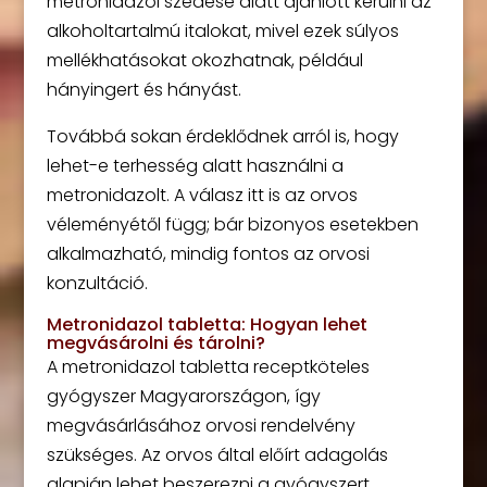
metronidazol szedése alatt ajánlott kerülni az
alkoholtartalmú italokat, mivel ezek súlyos
mellékhatásokat okozhatnak, például
hányingert és hányást.
Továbbá sokan érdeklődnek arról is, hogy
lehet-e terhesség alatt használni a
metronidazolt. A válasz itt is az orvos
véleményétől függ; bár bizonyos esetekben
alkalmazható, mindig fontos az orvosi
konzultáció.
Metronidazol tabletta: Hogyan lehet
megvásárolni és tárolni?
A metronidazol tabletta receptköteles
gyógyszer Magyarországon, így
megvásárlásához orvosi rendelvény
szükséges. Az orvos által előírt adagolás
alapján lehet beszerezni a gyógyszert