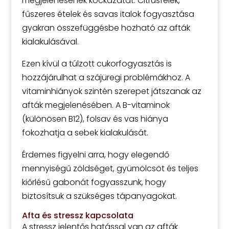
megjelenésének kockázatát. Citrusfélék,
fűszeres ételek és savas italok fogyasztása
gyakran összefüggésbe hozható az afták
kialakulásával.
Ezen kívül a túlzott cukorfogyasztás is
hozzájárulhat a szájüregi problémákhoz. A
vitaminhiányok szintén szerepet játszanak az
afták megjelenésében. A B-vitaminok
(különösen B12), folsav és vas hiánya
fokozhatja a sebek kialakulását.
Érdemes figyelni arra, hogy elegendő
mennyiségű zöldséget, gyümölcsöt és teljes
kiőrlésű gabonát fogyasszunk, hogy
biztosítsuk a szükséges tápanyagokat.
Afta és stressz kapcsolata
A stressz jelentős hatással van az afták