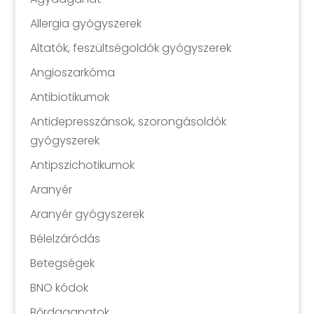
Allergia gyógyszerek
Altatók, feszültségoldók gyógyszerek
Angioszarkóma
Antibiotikumok
Antidepresszánsok, szorongásoldók
gyógyszerek
Antipszichotikumok
Aranyér
Aranyér gyógyszerek
Bélelzáródás
Betegségek
BNO kódok
Bőrdaganatok