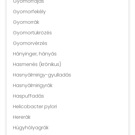
Gyomorfájás
Gyomorfekély
Gyomorrák
Gyomortükrözés
Gyomorvérzés
Hányinger, hányás
Hasmenés (krónikus)
Hasnyálmirigy-gyulladás
Hasnyálmirigyrák
Haspuffadás
Helicobacter pylori
Hererák
Húgyhólyagrák