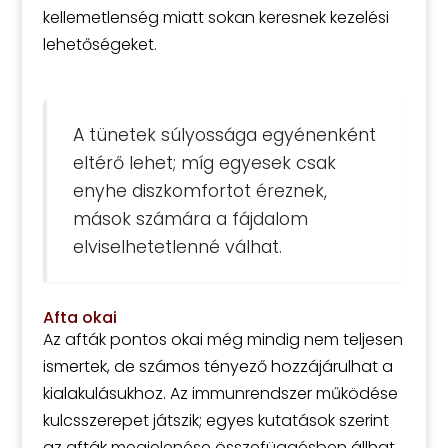
kellemetlenség miatt sokan keresnek kezelési
lehetőségeket.
A tünetek súlyossága egyénenként
eltérő lehet; míg egyesek csak
enyhe diszkomfortot éreznek,
mások számára a fájdalom
elviselhetetlenné válhat.
Afta okai
Az afták pontos okai még mindig nem teljesen
ismertek, de számos tényező hozzájárulhat a
kialakulásukhoz. Az immunrendszer működése
kulcsszerepet játszik; egyes kutatások szerint
az afták megjelenése összefüggésben állhat