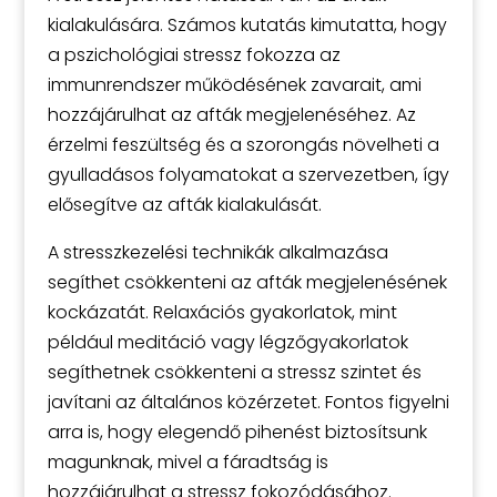
kialakulására. Számos kutatás kimutatta, hogy
a pszichológiai stressz fokozza az
immunrendszer működésének zavarait, ami
hozzájárulhat az afták megjelenéséhez. Az
érzelmi feszültség és a szorongás növelheti a
gyulladásos folyamatokat a szervezetben, így
elősegítve az afták kialakulását.
A stresszkezelési technikák alkalmazása
segíthet csökkenteni az afták megjelenésének
kockázatát. Relaxációs gyakorlatok, mint
például meditáció vagy légzőgyakorlatok
segíthetnek csökkenteni a stressz szintet és
javítani az általános közérzetet. Fontos figyelni
arra is, hogy elegendő pihenést biztosítsunk
magunknak, mivel a fáradtság is
hozzájárulhat a stressz fokozódásához.