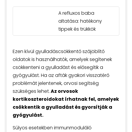
A refluxos baba
altatása: hatékony
tippek és trükkök
Ezen kívül gyulladáscsökkentő szájöblítő
oldatok is használhatók, amelyek segítenek
csökkenteni a gyulladást és elősegítik a
gyógyulást. Ha az afták gyakori visszatérő
problémát jelentenek, orvosi segítség
szükséges lehet.
Az orvosok
kortikoszteroidokat írhatnak fel, amelyek
csökkentik a gyulladást és gyorsítják a
gyógyulást.
Súlyos esetekben immunmoduláló