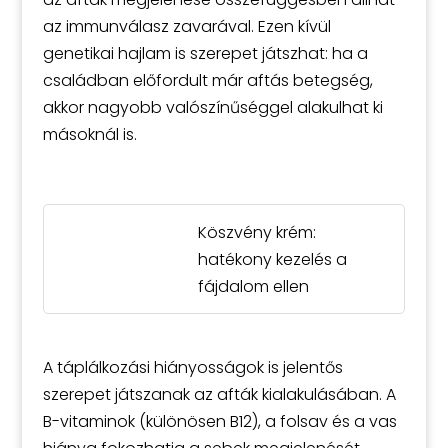
az immunválasz zavarával. Ezen kívül
genetikai hajlam is szerepet játszhat: ha a
családban előfordult már aftás betegség,
akkor nagyobb valószínűséggel alakulhat ki
másoknál is.
Köszvény krém:
hatékony kezelés a
fájdalom ellen
A táplálkozási hiányosságok is jelentős
szerepet játszanak az afták kialakulásában. A
B-vitaminok (különösen B12), a folsav és a vas