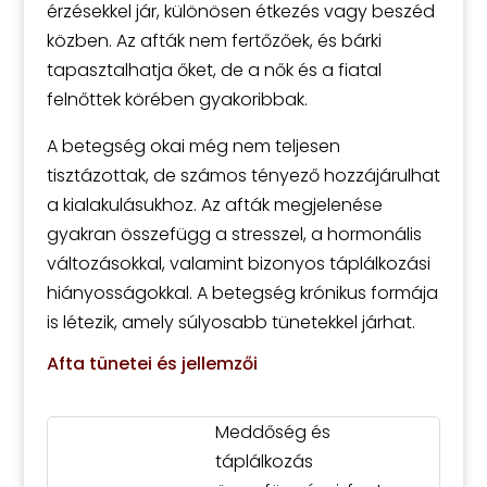
érzésekkel jár, különösen étkezés vagy beszéd
közben. Az afták nem fertőzőek, és bárki
tapasztalhatja őket, de a nők és a fiatal
felnőttek körében gyakoribbak.
A betegség okai még nem teljesen
tisztázottak, de számos tényező hozzájárulhat
a kialakulásukhoz. Az afták megjelenése
gyakran összefügg a stresszel, a hormonális
változásokkal, valamint bizonyos táplálkozási
hiányosságokkal. A betegség krónikus formája
is létezik, amely súlyosabb tünetekkel járhat.
Afta tünetei és jellemzői
Meddőség és
táplálkozás