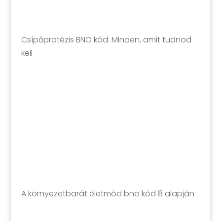
Csípőprotézis BNO kód: Minden, amit tudnod
kell
A környezetbarát életmód bno kód 8 alapján