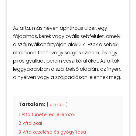
Az afta, más néven aphthous ulcer, egy
fájdalmas, kerek vagy ovális sebfelület, amely
a száj nyálkahártyáján alakul ki. Ezek a sebek
általában fehér vagy sárgás színűek, és egy
piros gyulladt perem veszi körül őket. Az afták
leggyakrabban a száj belső oldalán, az ínyen,
a nyelven vagy a szájpadláson jelennek meg.
Tartalom:
elrejtés
1
Afta tünetei és jellemzői
2
Afta okai
3
Afta kezelése és gyógyítása