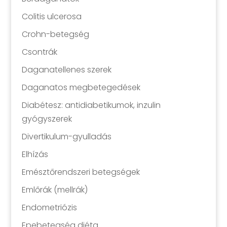
Colitis ulcerosa
Crohn-betegség
Csontrák
Daganatellenes szerek
Daganatos megbetegedések
Diabétesz: antidiabetikumok, inzulin
gyógyszerek
Divertikulum-gyulladás
Elhízás
Emésztőrendszeri betegségek
Emlőrák (mellrák)
Endometriózis
Epebetegség diéta