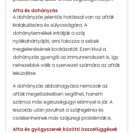
Afta és dohányzás
A dohányzás jelentős hatással van az afták
kialakulására és súlyosságára. A
dohánytermékek irritálják a száj
nyálkahártyáját, ami fokozza a sebek
megjelenésének kockázatát. Ezen kívül a
dohányzás gyengíti az immunrendszert is, így
nehezebbé válik a szervezet számára az afták
leküzdése.
A dohányzás abbahagyása nemcsak az
afták megelőzésében segíthet, hanem
számos más egészségügyi előnnyel is jár. A
leszokás után javulhat a szájhigiénia és
csökkenhetnek más szájüregi problémák is.
Afta és gyógyszerek közötti összefüggések