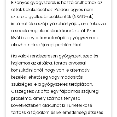
Bizonyos gyógyszerek is hozzájárulhatnak az
afták kialakulásához. Például egyes nem
szteroid gyulladáscsökkentők (NSAID-ok)
irritálhatják a száj nyálkahártyáját, ami fokozza
a sebek megjelenésének kockázatát. Ezen
kívül bizonyos kemoterápiás gyógyszerek is
okozhatnak szájüregi problémákat.
Ha valaki rendszeresen gyógyszert szed és
hajlamos az aftákra, fontos orvossal
konzultálni arról, hogy van-e alternatív
kezelési lehetőség vagy módosítás
szükséges-e a gyógyszeres terápiában.
Összegzés: Az afta egy fájdalmas szájüregi
probléma, amely számos tényező
következtében alakulhat ki. Tünetei közé
tartozik a fájdalom és kellemetlenség étkezés