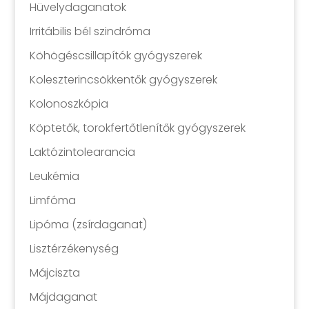
Hüvelydaganatok
Irritábilis bél szindróma
Köhögéscsillapítók gyógyszerek
Koleszterincsökkentők gyógyszerek
Kolonoszkópia
Köptetők, torokfertőtlenítők gyógyszerek
Laktózintolearancia
Leukémia
Limfóma
Lipóma (zsírdaganat)
Lisztérzékenység
Májciszta
Májdaganat