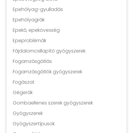
Epehólyag-gyulladás
Epehólyagrák
Epekő, epekövesség
Epeproblémák
Fájdalomcsillapító gyógyszerek
Fogamzásgátlás
Fogamzásgátlók gyógyszerek
Fogászat
Gégerák
Gombaellenes szerek gyógyszerek
Gyógyszerek
Gyógyszertípusok