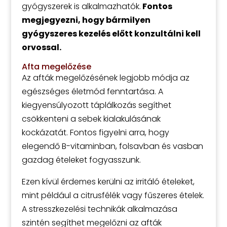
gyógyszerek is alkalmazhatók.
Fontos
megjegyezni, hogy bármilyen
gyógyszeres kezelés előtt konzultálni kell
orvossal.
Afta megelőzése
Az afták megelőzésének legjobb módja az
egészséges életmód fenntartása. A
kiegyensúlyozott táplálkozás segíthet
csökkenteni a sebek kialakulásának
kockázatát. Fontos figyelni arra, hogy
elegendő B-vitaminban, folsavban és vasban
gazdag ételeket fogyasszunk.
Ezen kívül érdemes kerülni az irritáló ételeket,
mint például a citrusfélék vagy fűszeres ételek.
A stresszkezelési technikák alkalmazása
szintén segíthet megelőzni az afták