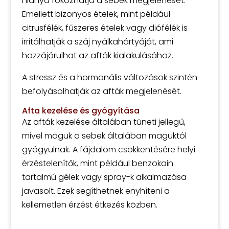
hiánya fokozhatja a sebek megjelenését.
Emellett bizonyos ételek, mint például
citrusfélék, fűszeres ételek vagy diófélék is
irritálhatják a száj nyálkahártyáját, ami
hozzájárulhat az afták kialakulásához.
A stressz és a hormonális változások szintén
befolyásolhatják az afták megjelenését.
Afta kezelése és gyógyítása
Az afták kezelése általában tüneti jellegű,
mivel maguk a sebek általában maguktól
gyógyulnak. A fájdalom csökkentésére helyi
érzéstelenítők, mint például benzokain
tartalmú gélek vagy spray-k alkalmazása
javasolt. Ezek segíthetnek enyhíteni a
kellemetlen érzést étkezés közben.