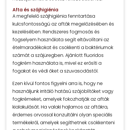
Afta és szájhigiénia
A megfelelő szájhigiénia fenntartása
kulcsfontosságú az afták megelőzésében és
kezelésében. Rendszeres fogmosás és
fogselyem használata segít eltávolítani az
ételmaradékokat és csökkenti a baktériumok
számát a szájüregben. Ajánlott fluoridos
fogkrém használata is, mivel ez erősíti a
fogakat és védi őket a szuvasodástól.
Ezen kívül fontos figyelni arra is, hogy ne
használjunk irritáló hatású szájöblítőket vagy
fogkrémeket, amelyek fokozhatják az afták
kialakulását. Ha valaki hajlamos az aftákra,
érdemes orvossal konzultálni olyan speciális
termékekről, amelyek segíthetnek csökkenteni