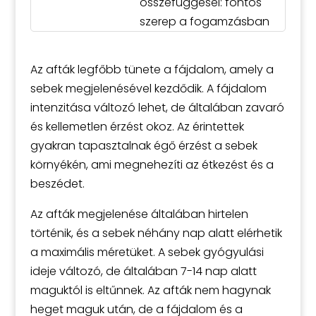
összefüggései: fontos
szerep a fogamzásban
Az afták legfőbb tünete a fájdalom, amely a
sebek megjelenésével kezdődik. A fájdalom
intenzitása változó lehet, de általában zavaró
és kellemetlen érzést okoz. Az érintettek
gyakran tapasztalnak égő érzést a sebek
környékén, ami megnehezíti az étkezést és a
beszédet.
Az afták megjelenése általában hirtelen
történik, és a sebek néhány nap alatt elérhetik
a maximális méretüket. A sebek gyógyulási
ideje változó, de általában 7-14 nap alatt
maguktól is eltűnnek. Az afták nem hagynak
heget maguk után, de a fájdalom és a