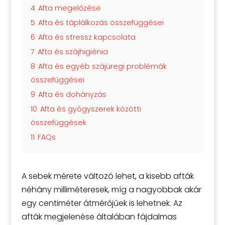
4
Afta megelőzése
5
Afta és táplálkozás összefüggései
6
Afta és stressz kapcsolata
7
Afta és szájhigiénia
8
Afta és egyéb szájüregi problémák
összefüggései
9
Afta és dohányzás
10
Afta és gyógyszerek közötti
összefüggések
11
FAQs
A sebek mérete változó lehet, a kisebb afták
néhány milliméteresek, míg a nagyobbak akár
egy centiméter átmérőjűek is lehetnek. Az
afták megjelenése általában fájdalmas