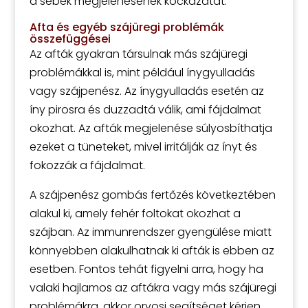
a sebek megjelenésének kockázatát.
Afta és egyéb szájüregi problémák
összefüggései
Az afták gyakran társulnak más szájüregi
problémákkal is, mint például ínygyulladás
vagy szájpenész. Az ínygyulladás esetén az
íny pirosra és duzzadtá válik, ami fájdalmat
okozhat. Az afták megjelenése súlyosbíthatja
ezeket a tüneteket, mivel irritálják az ínyt és
fokozzák a fájdalmat.
A szájpenész gombás fertőzés következtében
alakul ki, amely fehér foltokat okozhat a
szájban. Az immunrendszer gyengülése miatt
könnyebben alakulhatnak ki afták is ebben az
esetben. Fontos tehát figyelni arra, hogy ha
valaki hajlamos az aftákra vagy más szájüregi
problémákra, akkor orvosi segítséget kérjen.