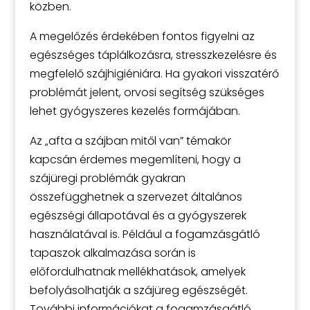
közben.
A megelőzés érdekében fontos figyelni az
egészséges táplálkozásra, stresszkezelésre és
megfelelő szájhigiéniára. Ha gyakori visszatérő
problémát jelent, orvosi segítség szükséges
lehet gyógyszeres kezelés formájában.
Az „afta a szájban mitől van” témakör
kapcsán érdemes megemlíteni, hogy a
szájüregi problémák gyakran
összefügghetnek a szervezet általános
egészségi állapotával és a gyógyszerek
használatával is. Például a fogamzásgátló
tapaszok alkalmazása során is
előfordulhatnak mellékhatások, amelyek
befolyásolhatják a szájüreg egészségét.
További információkat a fogamzásgátló