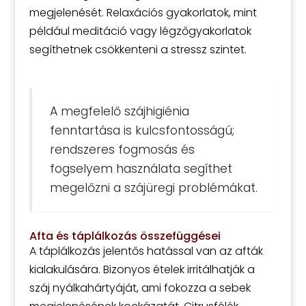
megjelenését. Relaxációs gyakorlatok, mint
például meditáció vagy légzőgyakorlatok
segíthetnek csökkenteni a stressz szintet.
A megfelelő szájhigiénia
fenntartása is kulcsfontosságú;
rendszeres fogmosás és
fogselyem használata segíthet
megelőzni a szájüregi problémákat.
Afta és táplálkozás összefüggései
A táplálkozás jelentős hatással van az afták
kialakulására. Bizonyos ételek irritálhatják a
száj nyálkahártyáját, ami fokozza a sebek