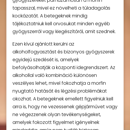
gyógyszereket párhuzamosan a morfin
tapasszal, mivel ez növelheti a túladagolás
kockázatát. A betegeknek mindig
tájékoztatniuk kell orvosukat minden egyéb
gyógyszerről vagy kiegészítőről, amit szednek.
Ezen kívül ajánlott kerülni az
alkoholfogyasztást és bizonyos gyógyszerek
egyidejű szedését is, amelyek
befolyásolhatják a központi idegrendszert. Az
alkohollal való kombináció különösen
veszélyes lehet, mivel fokozhatja a morfin
nyugtató hatását és légzési problémákat
okozhat. A betegeknek emellett figyelniük kell
arra is, hogy ne vezessenek gépjárművet vagy
ne végezzenek olyan tevékenységeket,
amelyek fokozott figyelmet igényelnek