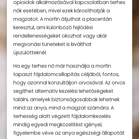
opioidok alkalmazásával kapcsolatban terhes
nők esetében, mivel ezek károsíthatják a
magzatot. A morfin átjuthat a placentán
keresztül, ami különböző fejlődési
rendellenességeket okozhat vagy akár
megvonási tüneteket is kiválthat
újszülötteknél.
Ha egy terhes nő már használja a morfin
tapaszt fájdalomcsillapítás céljából, fontos,
hogy azonnal konzultáljon orvosával. Az orvos
segíthet alternatív kezelési lehetőségeket
találni, amelyek biztonságosabbak lehetnek
mind az anya, mind a magzat számára. A
terhesség alatt végzett fájdalomkezelés
mindig egyedi megközelítést igényel,
figyelembe véve az anya egészségi állapotát