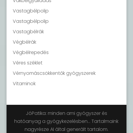
Vakbélgyulladás
Vastagbélpolip
Vastagbélpolip
Vastagbélrák
Végbélrák
Végbélrepedés
Véres széklet
Vérnyomáscsökkentők gyógyszerek
Vitaminok
JóPatika: minden ami gyógyszer és
hatóanyag a gyógykezelésben... Tartalmaink
nagyrésze AI által generált tartalom.