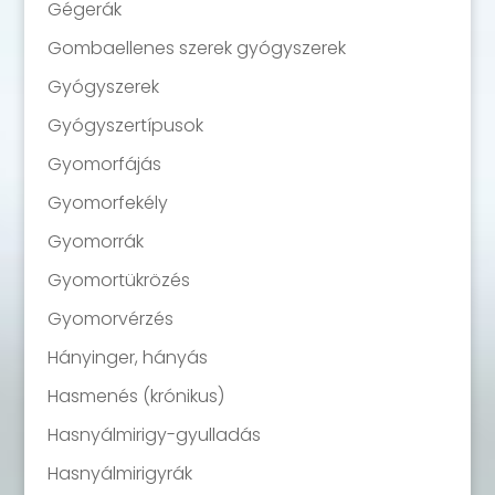
Gégerák
Gombaellenes szerek gyógyszerek
Gyógyszerek
Gyógyszertípusok
Gyomorfájás
Gyomorfekély
Gyomorrák
Gyomortükrözés
Gyomorvérzés
Hányinger, hányás
Hasmenés (krónikus)
Hasnyálmirigy-gyulladás
Hasnyálmirigyrák