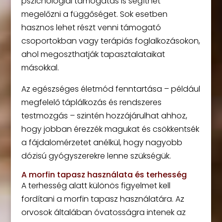
pszichológiai támogatás is segíthet
megelőzni a függőséget. Sok esetben
hasznos lehet részt venni támogató
csoportokban vagy terápiás foglalkozásokon,
ahol megoszthatják tapasztalataikat
másokkal.
Az egészséges életmód fenntartása – például
megfelelő táplálkozás és rendszeres
testmozgás – szintén hozzájárulhat ahhoz,
hogy jobban érezzék magukat és csökkentsék
a fájdalomérzetet anélkül, hogy nagyobb
dózisú gyógyszerekre lenne szükségük.
A morfin tapasz használata és terhesség
A terhesség alatt különös figyelmet kell
fordítani a morfin tapasz használatára. Az
orvosok általában óvatosságra intenek az