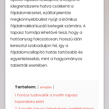
idegrendszerre hatva csökkenti a
fájdalomérzetet, ezáltal jelentős
megkönnyebbülést nyújt a krónikus
fájdalmakkal küzdő betegek számára. A
tapasz formája lehetővé teszi, hogy a
hatóanyag fokozatosan, hosszú időn
keresztül szabaduljon fel, így a
fájdalomcsillapító hatás tartósabb és
egyenletesebb, mint a hagyományos
tabletták esetében.
Tartalom:
elrejtés
1
Fontos tudnivalók a morfin tapasz
használata előtt
2
A morfin tapasz lehetséges mellékhatásai