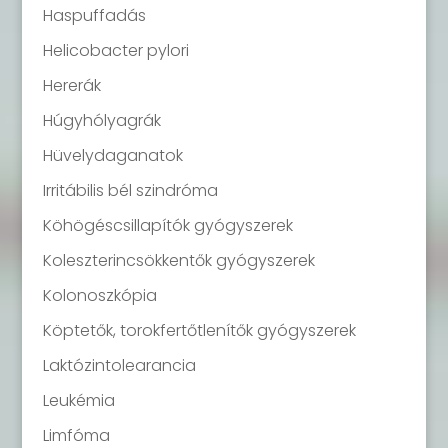
Haspuffadás
Helicobacter pylori
Hererák
Húgyhólyagrák
Hüvelydaganatok
Irritábilis bél szindróma
Köhögéscsillapítók gyógyszerek
Koleszterincsökkentők gyógyszerek
Kolonoszkópia
Köptetők, torokfertőtlenítők gyógyszerek
Laktózintolearancia
Leukémia
Limfóma