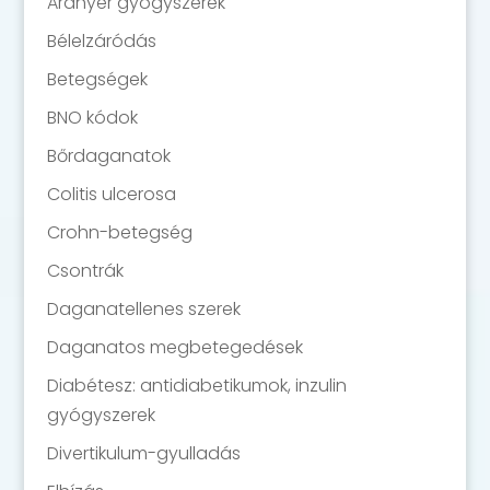
Aranyér gyógyszerek
Bélelzáródás
Betegségek
BNO kódok
Bőrdaganatok
Colitis ulcerosa
Crohn-betegség
Csontrák
Daganatellenes szerek
Daganatos megbetegedések
Diabétesz: antidiabetikumok, inzulin
gyógyszerek
Divertikulum-gyulladás