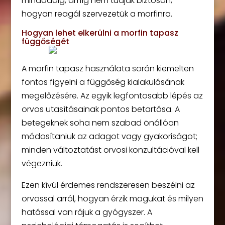
mindaddig, amíg nem tudják biztosan,
hogyan reagál szervezetük a morfinra.
Hogyan lehet elkerülni a morfin tapasz
függőségét
A morfin tapasz használata során kiemelten
fontos figyelni a függőség kialakulásának
megelőzésére. Az egyik legfontosabb lépés az
orvos utasításainak pontos betartása. A
betegeknek soha nem szabad önállóan
módosítaniuk az adagot vagy gyakoriságot;
minden változtatást orvosi konzultációval kell
végezniük.
Ezen kívül érdemes rendszeresen beszélni az
orvossal arról, hogyan érzik magukat és milyen
hatással van rájuk a gyógyszer. A