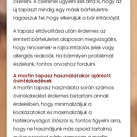
cserélni. A cserénél ügyelni kell arra is, hogy az
új tapaszt mindig egy másik bőrfelületre
ragasszuk fel, hogy elkerüljük a bőr irritációját.
A tapasz eltávolítása után érdemes az
érintett bőrfelületet alaposan megvizsgálni,
hogy nincsenek-e rajta irritációs jelek vagy
allergiás reakciók. Ha bármilyen problémát
észlelünk, fontos orvoshoz fordulni.
A morfin tapasz használatakor ajánlott
óvintézkedések
A morfin tapasz használata során számos
óvintézkedést érdemes betartani annak
érdekében, hogy minimalizáljuk a
kockázatokat és maximalizáljuk a
hatékonyságot. Először is, fontos figyelni arra,
hogy ne használjunk más opioid tartalmú