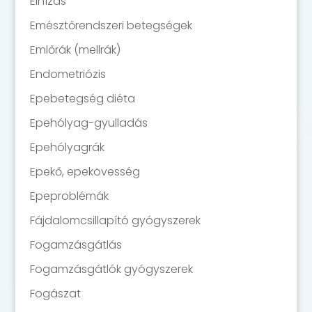
Elhízás
Emésztőrendszeri betegségek
Emlőrák (mellrák)
Endometriózis
Epebetegség diéta
Epehólyag-gyulladás
Epehólyagrák
Epekő, epekövesség
Epeproblémák
Fájdalomcsillapító gyógyszerek
Fogamzásgátlás
Fogamzásgátlók gyógyszerek
Fogászat