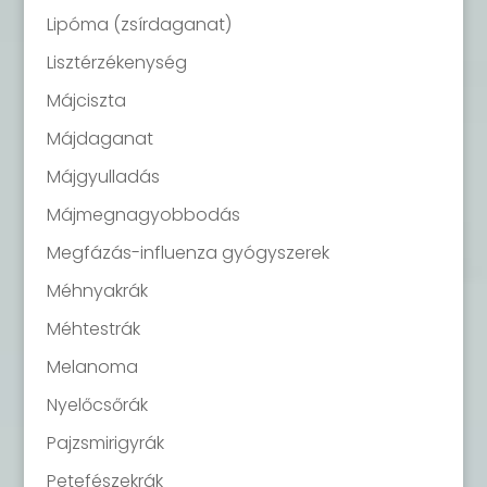
Lipóma (zsírdaganat)
Lisztérzékenység
Májciszta
Májdaganat
Májgyulladás
Májmegnagyobbodás
Megfázás-influenza gyógyszerek
Méhnyakrák
Méhtestrák
Melanoma
Nyelőcsőrák
Pajzsmirigyrák
Petefészekrák