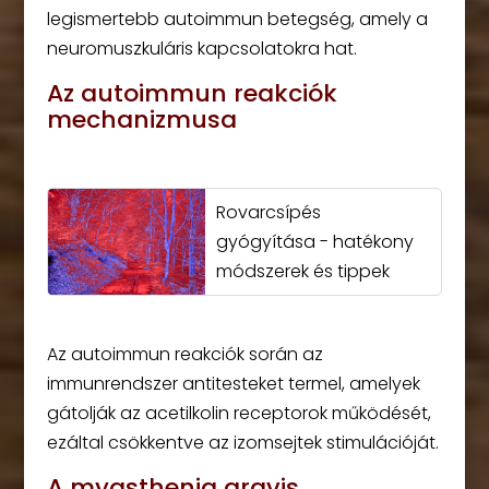
legismertebb autoimmun betegség, amely a
neuromuszkuláris kapcsolatokra hat.
Az autoimmun reakciók
mechanizmusa
Rovarcsípés
gyógyítása - hatékony
módszerek és tippek
Az autoimmun reakciók során az
immunrendszer antitesteket termel, amelyek
gátolják az acetilkolin receptorok működését,
ezáltal csökkentve az izomsejtek stimulációját.
A myasthenia gravis