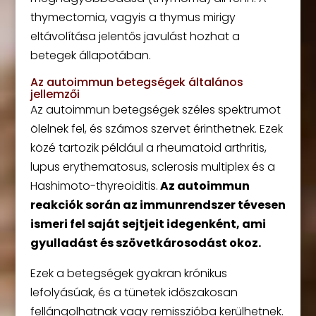
thymectomia, vagyis a thymus mirigy
eltávolítása jelentős javulást hozhat a
betegek állapotában.
Az autoimmun betegségek általános
jellemzői
Az autoimmun betegségek széles spektrumot
ölelnek fel, és számos szervet érinthetnek. Ezek
közé tartozik például a rheumatoid arthritis,
lupus erythematosus, sclerosis multiplex és a
Hashimoto-thyreoiditis.
Az autoimmun
reakciók során az immunrendszer tévesen
ismeri fel saját sejtjeit idegenként, ami
gyulladást és szövetkárosodást okoz.
Ezek a betegségek gyakran krónikus
lefolyásúak, és a tünetek időszakosan
fellángolhatnak vagy remisszióba kerülhetnek.