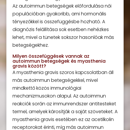
Az autoimmun betegségek előfordulása női
populációban gyakoribb, ami hormonális
tényezőkkel is összefüggésbe hozható. A
diagnózis felállítása sok esetben nehézkes
lehet, mivel a tünetek sokszor hasonlóak más
betegségekhez.
Milyen összefüggések vannak az
autoimmun betegségek és myasthenia
gravis között?
A myasthenia gravis szoros kapcsolatban áll
más autoimmun betegségekkel, mivel
mindkettő közös immunológiai
mechanizmusokon alapul. Az autoimmun
reakciók során az immunrendszer antitesteket
termel, amelyek károsítják a saját szöveteket. A
myasthenia gravis esetében ez az acetilkolin
receptorokat érinti, míg más autoimmun