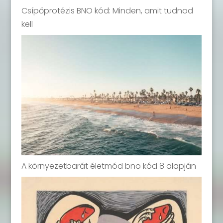
Csípőprotézis BNO kód: Minden, amit tudnod
kell
A környezetbarát életmód bno kód 8 alapján