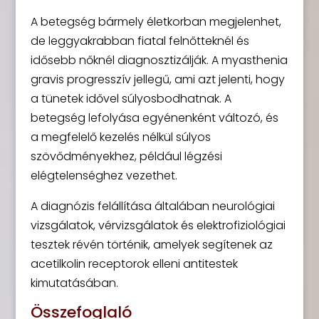
A betegség bármely életkorban megjelenhet,
de leggyakrabban fiatal felnőtteknél és
idősebb nőknél diagnosztizálják. A myasthenia
gravis progresszív jellegű, ami azt jelenti, hogy
a tünetek idővel súlyosbodhatnak. A
betegség lefolyása egyénenként változó, és
a megfelelő kezelés nélkül súlyos
szövődményekhez, például légzési
elégtelenséghez vezethet.
A diagnózis felállítása általában neurológiai
vizsgálatok, vérvizsgálatok és elektrofiziológiai
tesztek révén történik, amelyek segítenek az
acetilkolin receptorok elleni antitestek
kimutatásában.
Összefoglaló