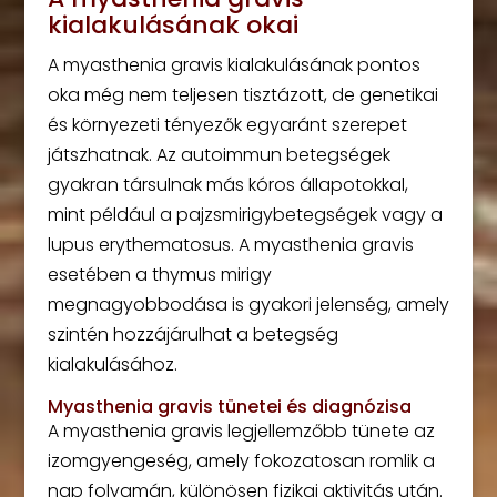
kialakulásának okai
A myasthenia gravis kialakulásának pontos
oka még nem teljesen tisztázott, de genetikai
és környezeti tényezők egyaránt szerepet
játszhatnak. Az autoimmun betegségek
gyakran társulnak más kóros állapotokkal,
mint például a pajzsmirigybetegségek vagy a
lupus erythematosus. A myasthenia gravis
esetében a thymus mirigy
megnagyobbodása is gyakori jelenség, amely
szintén hozzájárulhat a betegség
kialakulásához.
Myasthenia gravis tünetei és diagnózisa
A myasthenia gravis legjellemzőbb tünete az
izomgyengeség, amely fokozatosan romlik a
nap folyamán, különösen fizikai aktivitás után.