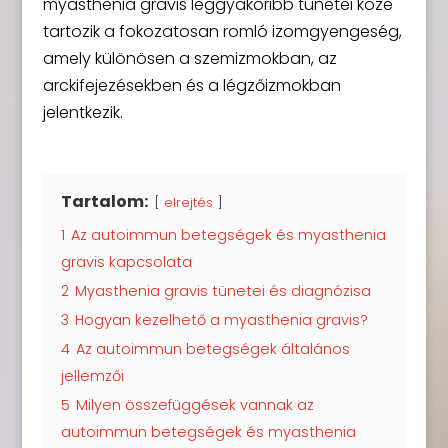
myasthenia gravis leggyakoribb tünetei közé
tartozik a fokozatosan romló izomgyengeség,
amely különösen a szemizmokban, az
arckifejezésekben és a légzőizmokban
jelentkezik.
Tartalom:
elrejtés
1
Az autoimmun betegségek és myasthenia
gravis kapcsolata
2
Myasthenia gravis tünetei és diagnózisa
3
Hogyan kezelhető a myasthenia gravis?
4
Az autoimmun betegségek általános
jellemzői
5
Milyen összefüggések vannak az
autoimmun betegségek és myasthenia