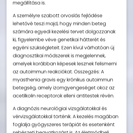
megállítása is.
A személyre szabott orvoslás fejlődése
lehetővé teszi majd, hogy minden beteg
számára egyedi kezelési tervet dolgozzanak
ki, figyelembe véve genetikai hátterét és
egyéni szükségleteit. Ezen kívül várhatóan új
diagnosztikai módszerek is megjelennek,
amelyek korábban képesek lesznek felismerni
az autoimmun reakciókat. Összegzés: A
myasthenia gravis egy krónikus autoimmun
betegség, amely izomgyengeséget okoz az
acetilkolin receptorok elleni antitestek révén.
A diagnózis neurológiai vizsgálatokkal és
vérvizsgálatokkal történik. A kezelés magában
foglalja gyógyszeres terápiát és esetenként
sebészeti beavatkozást is. Az életmódbeli