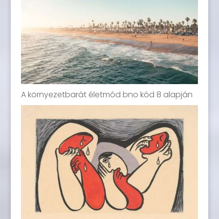
A környezetbarát életmód bno kód 8 alapján