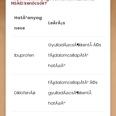
NSAID kenőcsök?
HatÃ³anyag
LeÃ­rÃ¡s
neve
GyulladÃ¡scsÃ¶kkentÅ Ã©s
Ibuprofen
fÃ¡jdalomcsillapÃ­tÃ³
hatÃ¡sÃº
FÃ¡jdalomcsillapÃ­tÃ³ Ã©s
DiklofenÃ¡k
gyulladÃ¡scsÃ¶kkentÅ
hatÃ¡sÃº