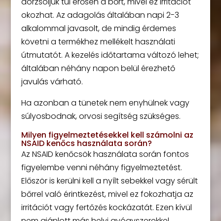
dörzsöljük túl erősen a bőrt, mivel ez irritációt
okozhat. Az adagolás általában napi 2-3
alkalommal javasolt, de mindig érdemes
követni a termékhez mellékelt használati
útmutatót. A kezelés időtartama változó lehet;
általában néhány napon belül érezhető
javulás várható.
Ha azonban a tünetek nem enyhülnek vagy
súlyosbodnak, orvosi segítség szükséges.
Milyen figyelmeztetésekkel kell számolni az
NSAID kenőcs használata során?
Az NSAID kenőcsök használata során fontos
figyelembe venni néhány figyelmeztetést.
Először is kerülni kell a nyílt sebekkel vagy sérült
bőrrel való érintkezést, mivel ez fokozhatja az
irritációt vagy fertőzés kockázatát. Ezen kívül
nem ajánlott más helyi gyógyszerekkel