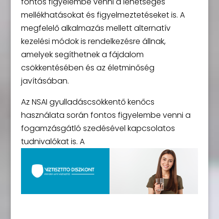
fontos figyelembe venni a lehetséges
mellékhatásokat és figyelmeztetéseket is. A
megfelelő alkalmazás mellett alternatív
kezelési módok is rendelkezésre állnak,
amelyek segíthetnek a fájdalom
csökkentésében és az életminőség
javításában.
Az NSAI gyulladáscsökkentő kenőcs
használata során fontos figyelembe venni a
fogamzásgátló szedésével kapcsolatos
tudnivalókat is. A