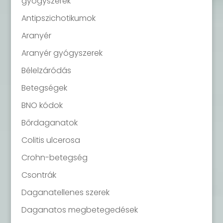
gyógyszerek
Antipszichotikumok
Aranyér
Aranyér gyógyszerek
Bélelzáródás
Betegségek
BNO kódok
Bőrdaganatok
Colitis ulcerosa
Crohn-betegség
Csontrák
Daganatellenes szerek
Daganatos megbetegedések