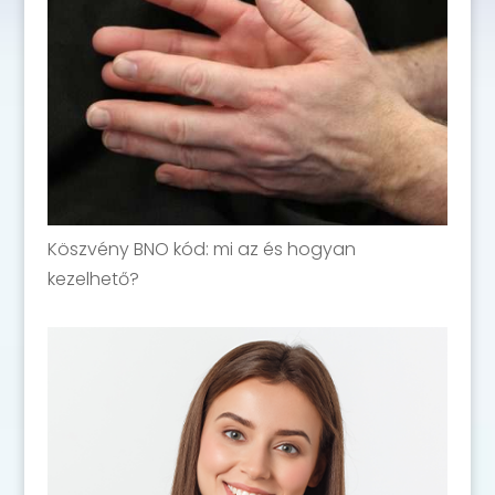
Köszvény BNO kód: mi az és hogyan
kezelhető?