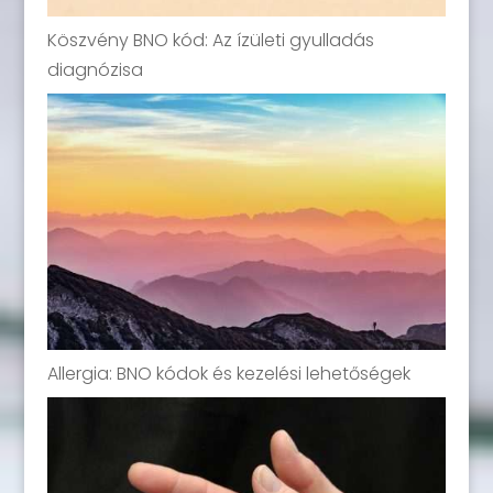
Köszvény BNO kód: Az ízületi gyulladás
diagnózisa
Allergia: BNO kódok és kezelési lehetőségek