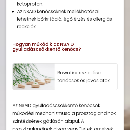
ketoprofen.
Az NSAID kenőcsöknek mellékhatásai
lehetnek bőrirritáció, égő érzés és allergiás
reakciók.
Hogyan működik az NSAID
gyulladáscsökkentő kenőcs?
Rowatinex szedése:
tanácsok és javaslatok
Az NSAID gyulladáscsökkentő kenőcsök
működési mechanizmusa a prosztaglandinok
szintézisének gátlásán alapul. A
prosztaglandinok olyan vegyületek, amelyek