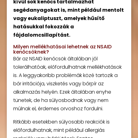
kívül sok kenőcs tartalmazhat
segédanyagokat is, mint például mentolt
vagy eukaliptuszt, amelyek hűsítő
hatásukkal fokozzák a
fájdalomcsillapítást.
Milyen mellékhatásai lehetnek az NSAID
kenőcsöknek?
Bár az NSAID kenőcsök általában jól
tolerálhatóak, előfordulhatnak mellékhatások
is. A leggyakoribb problémák közé tartozik a
bőr irritációja, viszketés vagy bőrpír az
alkalmazás helyén. Ezek általában enyhe
tünetek, de ha súlyosbodnak vagy nem
múlnak el, érdemes orvoshoz fordulni.
Ritkább esetekben súlyosabb reakciók is
előfordulhatnak, mint például allergiás