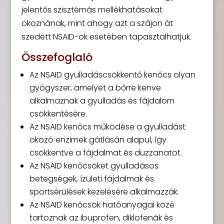
jelentős szisztémás mellékhatásokat
okoznának, mint ahogy azt a szájon át
szedett NSAID-ok esetében tapasztalhatjuk.
Összefoglaló
Az NSAID gyulladáscsökkentő kenőcs olyan
gyógyszer, amelyet a bőrre kenve
alkalmaznak a gyulladás és fájdalom
csökkentésére.
Az NSAID kenőcs működése a gyulladást
okozó enzimek gátlásán alapul, így
csökkentve a fájdalmat és duzzanatot.
Az NSAID kenőcsöket gyulladásos
betegségek, ízületi fájdalmak és
sportsérülések kezelésére alkalmazzák.
Az NSAID kenőcsök hatóanyagai közé
tartoznak az ibuprofen, diklofenák és