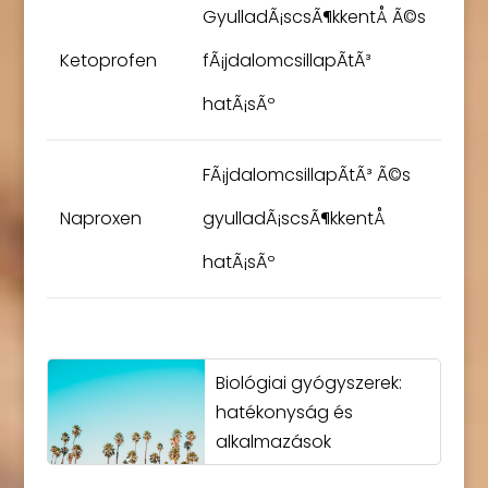
GyulladÃ¡scsÃ¶kkentÅ Ã©s
Ketoprofen
fÃ¡jdalomcsillapÃ­tÃ³
hatÃ¡sÃº
FÃ¡jdalomcsillapÃ­tÃ³ Ã©s
Naproxen
gyulladÃ¡scsÃ¶kkentÅ
hatÃ¡sÃº
Biológiai gyógyszerek:
hatékonyság és
alkalmazások