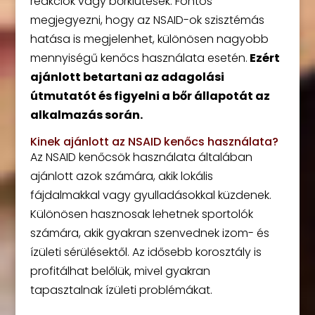
reakciók vagy bőrkiütések. Fontos
megjegyezni, hogy az NSAID-ok szisztémás
hatása is megjelenhet, különösen nagyobb
mennyiségű kenőcs használata esetén.
Ezért
ajánlott betartani az adagolási
útmutatót és figyelni a bőr állapotát az
alkalmazás során.
Kinek ajánlott az NSAID kenőcs használata?
Az NSAID kenőcsök használata általában
ajánlott azok számára, akik lokális
fájdalmakkal vagy gyulladásokkal küzdenek.
Különösen hasznosak lehetnek sportolók
számára, akik gyakran szenvednek izom- és
ízületi sérülésektől. Az idősebb korosztály is
profitálhat belőlük, mivel gyakran
tapasztalnak ízületi problémákat.