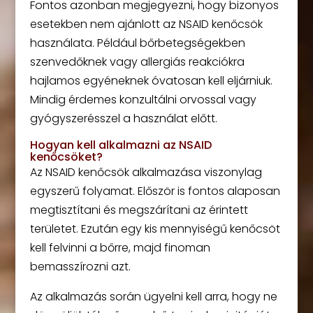
Fontos azonban megjegyezni, hogy bizonyos
esetekben nem ajánlott az NSAID kenőcsök
használata. Például bőrbetegségekben
szenvedőknek vagy allergiás reakciókra
hajlamos egyéneknek óvatosan kell eljárniuk.
Mindig érdemes konzultálni orvossal vagy
gyógyszerésszel a használat előtt.
Hogyan kell alkalmazni az NSAID
kenőcsöket?
Az NSAID kenőcsök alkalmazása viszonylag
egyszerű folyamat. Először is fontos alaposan
megtisztítani és megszárítani az érintett
területet. Ezután egy kis mennyiségű kenőcsöt
kell felvinni a bőrre, majd finoman
bemasszírozni azt.
Az alkalmazás során ügyelni kell arra, hogy ne