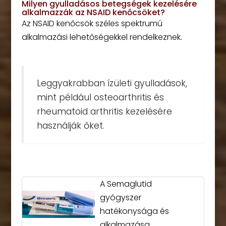
Milyen gyulladásos betegségek kezelésére
alkalmazzák az NSAID kenőcsöket?
Az NSAID kenőcsök széles spektrumú
alkalmazási lehetőségekkel rendelkeznek.
Leggyakrabban ízületi gyulladások,
mint például osteoarthritis és
rheumatoid arthritis kezelésére
használják őket.
A Semaglutid
gyógyszer
hatékonysága és
alkalmazása