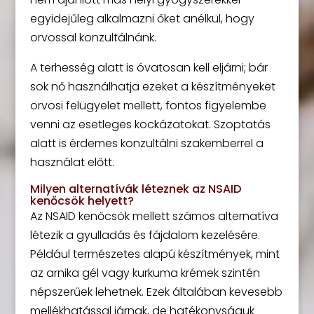
egyidejűleg alkalmazni őket anélkül, hogy
orvossal konzultálnánk.
A terhesség alatt is óvatosan kell eljárni; bár
sok nő használhatja ezeket a készítményeket
orvosi felügyelet mellett, fontos figyelembe
venni az esetleges kockázatokat. Szoptatás
alatt is érdemes konzultálni szakemberrel a
használat előtt.
Milyen alternatívák léteznek az NSAID
kenőcsök helyett?
Az NSAID kenőcsök mellett számos alternatíva
létezik a gyulladás és fájdalom kezelésére.
Például természetes alapú készítmények, mint
az arnika gél vagy kurkuma krémek szintén
népszerűek lehetnek. Ezek általában kevesebb
mellékhatással járnak, de hatékonyságuk