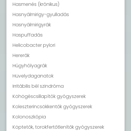
Hasmenés (krónikus)
Hasnyálmirigy-gyulladás
Hasnyálmirigyrák
Haspuffadás
Helicobacter pylori
Hererák
Húgyhólyagrák
Hüvelydaganatok
Irritábilis bél szindróma
Köhögéscsillapítók gyógyszerek
Koleszterincsökkentők gyógyszerek
Kolonoszkópia
Köptetők, torokfertőtlenítők gyógyszerek