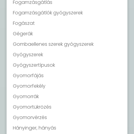
Fogamzásgátlás
Fogamzásgátlók gyógyszerek
Fogászat
Gégerák
Gombaellenes szerek gyógyszerek
Gyógyszerek
Gyógyszertípusok
Gyomorfájás
Gyomorfekély
Gyomorrák
Gyomortükrözés
Gyomorvérzés
Hányinger, hányás