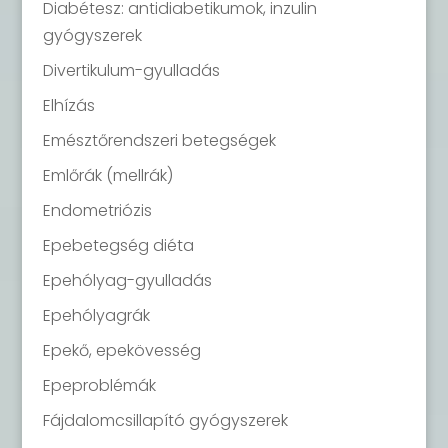
Diabétesz: antidiabetikumok, inzulin
gyógyszerek
Divertikulum-gyulladás
Elhízás
Emésztőrendszeri betegségek
Emlőrák (mellrák)
Endometriózis
Epebetegség diéta
Epehólyag-gyulladás
Epehólyagrák
Epekő, epekövesség
Epeproblémák
Fájdalomcsillapító gyógyszerek