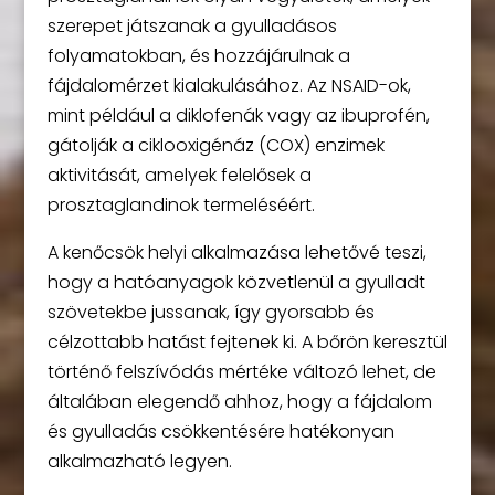
szerepet játszanak a gyulladásos
folyamatokban, és hozzájárulnak a
fájdalomérzet kialakulásához. Az NSAID-ok,
mint például a diklofenák vagy az ibuprofén,
gátolják a ciklooxigénáz (COX) enzimek
aktivitását, amelyek felelősek a
prosztaglandinok termeléséért.
A kenőcsök helyi alkalmazása lehetővé teszi,
hogy a hatóanyagok közvetlenül a gyulladt
szövetekbe jussanak, így gyorsabb és
célzottabb hatást fejtenek ki. A bőrön keresztül
történő felszívódás mértéke változó lehet, de
általában elegendő ahhoz, hogy a fájdalom
és gyulladás csökkentésére hatékonyan
alkalmazható legyen.