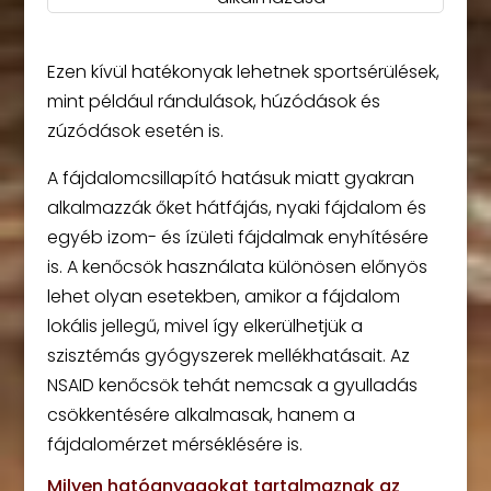
Ezen kívül hatékonyak lehetnek sportsérülések,
mint például rándulások, húzódások és
zúzódások esetén is.
A fájdalomcsillapító hatásuk miatt gyakran
alkalmazzák őket hátfájás, nyaki fájdalom és
egyéb izom- és ízületi fájdalmak enyhítésére
is. A kenőcsök használata különösen előnyös
lehet olyan esetekben, amikor a fájdalom
lokális jellegű, mivel így elkerülhetjük a
szisztémás gyógyszerek mellékhatásait. Az
NSAID kenőcsök tehát nemcsak a gyulladás
csökkentésére alkalmasak, hanem a
fájdalomérzet mérséklésére is.
Milyen hatóanyagokat tartalmaznak az