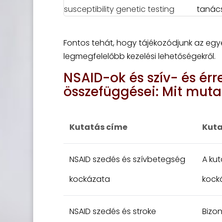
tanác
Fontos tehát, hogy tájékozódjunk az egye
legmegfelelőbb kezelési lehetőségekről.
NSAID-ok és szív- és ér
összefüggései: Mit mut
Kutatás címe
Kuta
NSAID szedés és szívbetegség
A kut
kockázata
kock
NSAID szedés és stroke
Bizon