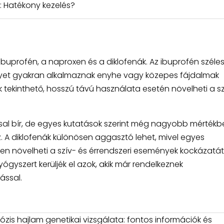
n: Hatékony kezelés?
ibuprofén, a naproxen és a diklofenák. Az ibuprofén széle
elyet gyakran alkalmaznak enyhe vagy közepes fájdalmak
 tekinthető, hosszú távú használata esetén növelheti a sz
l bír, de egyes kutatások szerint még nagyobb mértékb
 A diklofenák különösen aggasztó lehet, mivel egyes
en növelheti a szív- és érrendszeri események kockázatát
ógyszert kerüljék el azok, akik már rendelkeznek
ással.
zis hajlam genetikai vizsgálata: fontos információk és