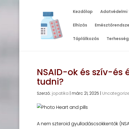
Kezdőlap
Adatvédelmi 
Elhízás
Emésztőrendsze
Táplálkozás
Terhesség
NSAID-ok és szív-és é
tudni?
Szerző:
jopatika
|
márc 21, 2025
|
Uncategoriz
A nem szteroid gyulladáscsökkentők (NSAI