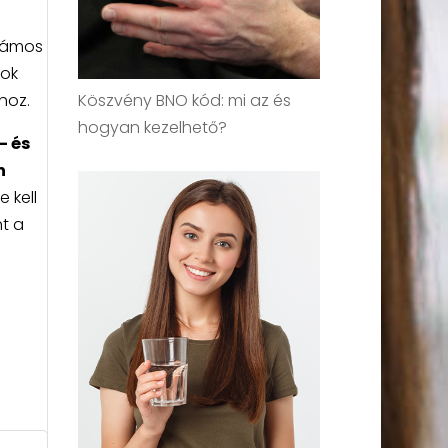
számos
-ok
Köszvény BNO kód: mi az és
hoz.
hogyan kezelhető?
- és
n
 kell
nt a