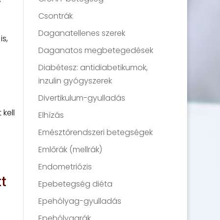
i
Csontrák
Daganatellenes szerek
is,
Daganatos megbetegedések
Diabétesz: antidiabetikumok,
inzulin gyógyszerek
Divertikulum-gyulladás
kell
Elhízás
Emésztőrendszeri betegségek
Emlőrák (mellrák)
Endometriózis
t
Epebetegség diéta
Epehólyag-gyulladás
Epehólyagrák