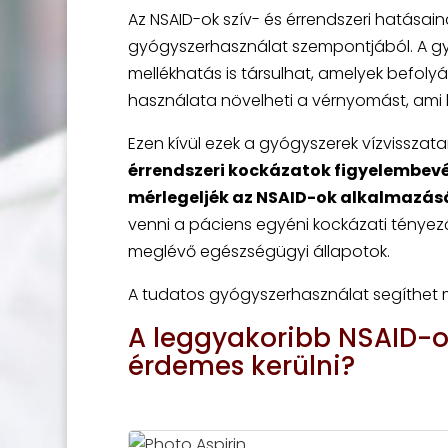
Az NSAID-ok szív- és érrendszeri hatása
gyógyszerhasználat szempontjából. A g
mellékhatás is társulhat, amelyek befolyá
használata növelheti a vérnyomást, ami 
Ezen kívül ezek a gyógyszerek vízvisszatar
érrendszeri kockázatok figyelembevét
mérlegeljék az NSAID-ok alkalmazás
venni a páciens egyéni kockázati tényezői
meglévő egészségügyi állapotok.
A tudatos gyógyszerhasználat segíthet mi
A leggyakoribb NSAID-ok
érdemes kerülni?