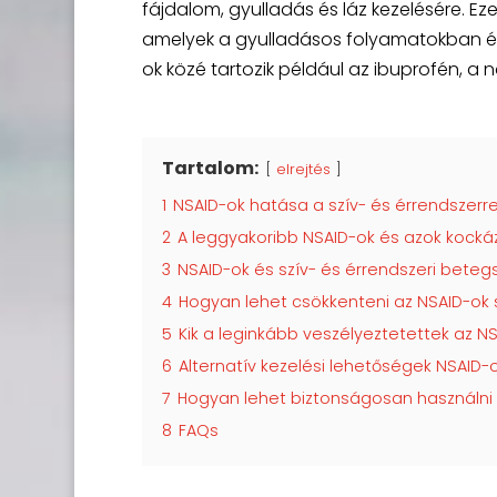
fájdalom, gyulladás és láz kezelésére. E
amelyek a gyulladásos folyamatokban és 
ok közé tartozik például az ibuprofén, a 
Tartalom:
elrejtés
1
NSAID-ok hatása a szív- és érrendszerre: 
2
A leggyakoribb NSAID-ok és azok kockáz
3
NSAID-ok és szív- és érrendszeri bete
4
Hogyan lehet csökkenteni az NSAID-ok s
5
Kik a leginkább veszélyeztetettek az NS
6
Alternatív kezelési lehetőségek NSAID-
7
Hogyan lehet biztonságosan használni a
8
FAQs