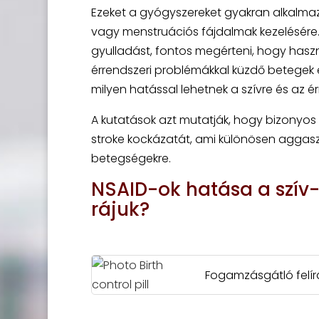
Ezeket a gyógyszereket gyakran alkalmazzá
vagy menstruációs fájdalmak kezelésére.
gyulladást, fontos megérteni, hogy hasz
érrendszeri problémákkal küzdő betegek e
milyen hatással lehetnek a szívre és az ér
A kutatások azt mutatják, hogy bizonyos
stroke kockázatát, ami különösen aggasz
betegségekre.
NSAID-ok hatása a szív- 
rájuk?
Fogamzásgátló felírás