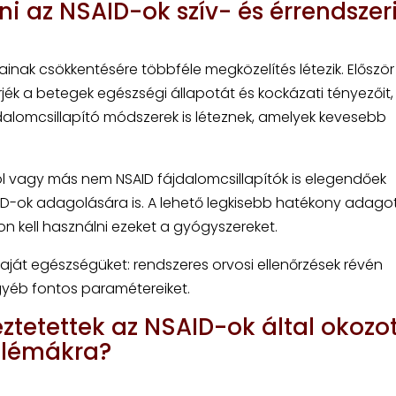
i az NSAID-ok szív- és érrendszer
inak csökkentésére többféle megközelítés létezik. Először 
ék a betegek egészségi állapotát és kockázati tényezőit,
fájdalomcsillapító módszerek is léteznek, amelyek kevesebb
 vagy más nem NSAID fájdalomcsillapítók is elegendőek
SAID-ok adagolására is. A lehető legkisebb hatékony adagot 
von kell használni ezeket a gyógyszereket.
saját egészségüket: rendszeres orvosi ellenőrzések révén
yéb fontos paramétereiket.
ztetettek az NSAID-ok által okozot
oblémákra?