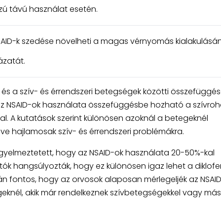
zú távú használat esetén.
SAID-k szedése növelheti a magas vérnyomás kialakulásá
ázatát.
és a szív- és érrendszeri betegségek közötti összefüggése
az NSAID-ok használata összefüggésbe hozható a szívro
. A kutatások szerint különösen azoknál a betegeknél
eve hajlamosak szív- és érrendszeri problémákra.
figyelmeztetett, hogy az NSAID-ok használata 20-50%-kal
tók hangsúlyozták, hogy ez különösen igaz lehet a diklof
n fontos, hogy az orvosok alaposan mérlegeljék az NSAI
eknél, akik már rendelkeznek szívbetegségekkel vagy más