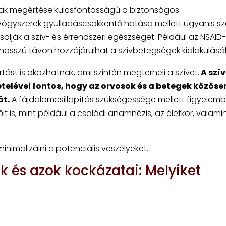
inak megértése kulcsfontosságú a biztonságos
yógyszerek gyulladáscsökkentő hatása mellett ugyanis 
solják a szív- és érrendszeri egészséget. Például az NSAID
hosszú távon hozzájárulhat a szívbetegségek kialakulásá
tást is okozhatnak, ami szintén megterheli a szívet.
A szív
elével fontos, hogy az orvosok és a betegek közöse
át.
A fájdalomcsillapítás szükségessége mellett figyelembe
t is, mint például a családi anamnézis, az életkor, valami
nimalizálni a potenciális veszélyeket.
 és azok kockázatai: Melyiket