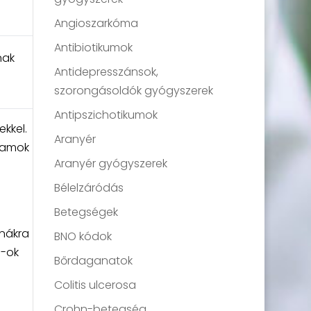
Angioszarkóma
Antibiotikumok
nak
Antidepresszánsok,
szorongásoldók gyógyszerek
Antipszichotikumok
kkel.
Aranyér
hamok
Aranyér gyógyszerek
Bélelzáródás
Betegségek
enákra
BNO kódok
D-ok
Bőrdaganatok
Colitis ulcerosa
Crohn-betegség