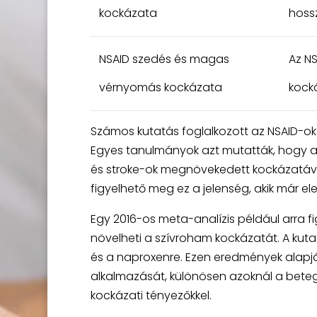
kockázata
hoss
NSAID szedés és magas
Az N
vérnyomás kockázata
kock
Számos kutatás foglalkozott az NSAID-ok 
Egyes tanulmányok azt mutatták, hogy 
és stroke-ok megnövekedett kockázatával
figyelhető meg ez a jelenség, akik már el
Egy 2016-os meta-analízis például arra 
növelheti a szívroham kockázatát. A kuta
és a naproxenre. Ezen eredmények alapjá
alkalmazását, különösen azoknál a beteg
kockázati tényezőkkel.