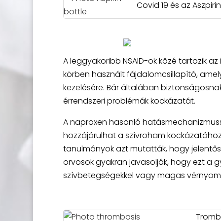
Covid 19 és az Aszpiri
A leggyakoribb NSAID-ok közé tartozik az 
körben használt fájdalomcsillapító, am
kezelésére. Bár általában biztonságosnak
érrendszeri problémák kockázatát.
A naproxen hasonló hatásmechanizmussa
hozzájárulhat a szívroham kockázatához.
tanulmányok azt mutatták, hogy jelentős
orvosok gyakran javasolják, hogy ezt a gy
szívbetegségekkel vagy magas vérnyom
Trombó