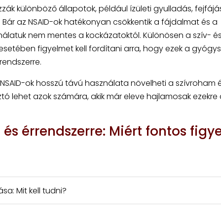
k különböző állapotok, például ízületi gyulladás, fejfájá
 Bár az NSAID-ok hatékonyan csökkentik a fájdalmat és a
nálatuk nem mentes a kockázatoktól. Különösen a szív- é
setében figyelmet kell fordítani arra, hogy ezek a gyógy
rendszerre.
 NSAID-ok hosszú távú használata növelheti a szívroham 
tó lehet azok számára, akik már eleve hajlamosak ezekre 
és érrendszerre: Miért fontos figye
a: Mit kell tudni?