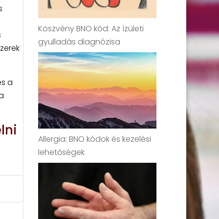
s
Köszvény BNO kód: Az ízületi
s
gyulladás diagnózisa
szerek
és a
a
lni
Allergia: BNO kódok és kezelési
lehetőségek