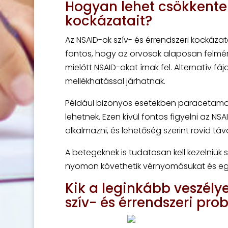
Hogyan lehet csökkenten
kockázatait?
Az NSAID-ok szív- és érrendszeri kockázata
fontos, hogy az orvosok alaposan felmérj
mielőtt NSAID-okat írnak fel. Alternatív 
mellékhatással járhatnak.
Például bizonyos esetekben paracetamol
lehetnek. Ezen kívül fontos figyelni az N
alkalmazni, és lehetőség szerint rövid tá
A betegeknek is tudatosan kell kezelniük 
nyomon követhetik vérnyomásukat és eg
Kik a leginkább veszélye
szív- és érrendszeri pr