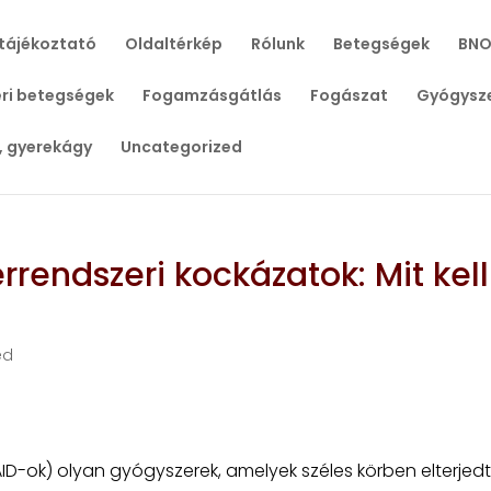
tájékoztató
Oldaltérkép
Rólunk
Betegségek
BNO
ri betegségek
Fogamzásgátlás
Fogászat
Gyógysz
, gyerekágy
Uncategorized
rrendszeri kockázatok: Mit kell
ed
D-ok) olyan gyógyszerek, amelyek széles körben elterjedt