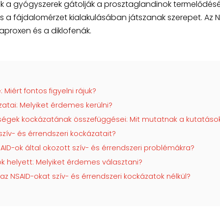
zek a gyógyszerek gátolják a prosztaglandinok termelődésé
a fájdalomérzet kialakulásában játszanak szerepet. Az N
naproxen és a diklofenák.
Miért fontos figyelni rájuk?
atai: Melyiket érdemes kerülni?
gségek kockázatának összefüggései: Mit mutatnak a kutatáso
zív- és érrendszeri kockázatait?
AID-ok által okozott szív- és érrendszeri problémákra?
ok helyett: Melyiket érdemes választani?
z NSAID-okat szív- és érrendszeri kockázatok nélkül?