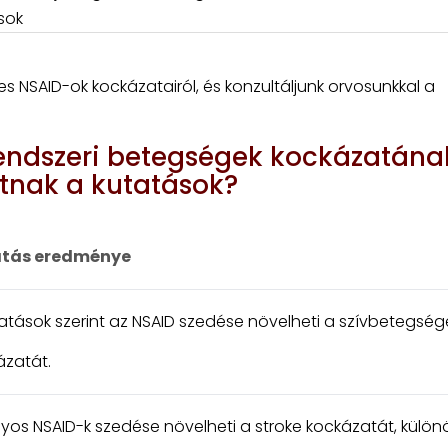
sok
s NSAID-ok kockázatairól, és konzultáljunk orvosunkkal a
rendszeri betegségek kockázatána
atnak a kutatások?
tás eredménye
atások szerint az NSAID szedése növelheti a szívbetegség
ázatát.
yos NSAID-k szedése növelheti a stroke kockázatát, külö