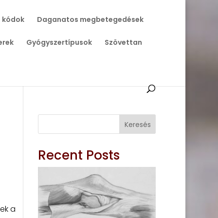
 kódok
Daganatos megbetegedések
erek
Gyógyszertípusok
Szövettan
Keresés
Recent Posts
ek a