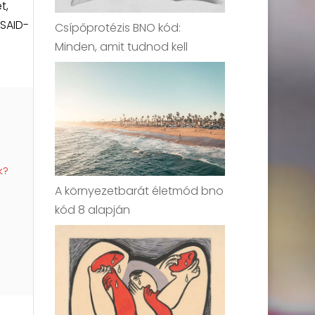
t,
SAID-
Csípőprotézis BNO kód:
Minden, amit tudnod kell
k?
A környezetbarát életmód bno
kód 8 alapján