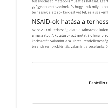
felszívódását, metabolizmusát és hatását. Ezért
gyógyszereket szednek, és hogy azok milyen ha
terhesség alatt sok kérdést vet fel, és a szak
NSAID-ok hatása a terhes
Az NSAID-ok terhesség alatti alkalmazása külö
a magzatot. A kutatások azt mutatják, hogy biz
kockázatát, valamint a születési rendellenesség
érrendszeri problémák, valamint a vesefunkciók
Penicillin