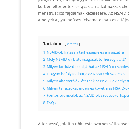
körben elterjedtek, és gyakran alkalmazzák őket
menstruációs fájdalmak kezelésére. Az NSAID-o
amelyek a gyulladásos folyamatokban és a fájd
Tartalom:
elrejtés
1
NSAID-ok hatása a terhességre és a magzatra
2
Mely NSAID-ok biztonságosak terhesség alatt?
3
Milyen kockázatokkal járhat az NSAID-ok szedése
4
Hogyan befolyásolhatja az NSAID-ok szedése a te
5
Milyen alternatívák léteznek az NSAID-ok helyett
6
Milyen tanácsokat érdemes követni az NSAID-ok
7
Fontos tudnivalók az NSAID-ok szedésével kapcs
8
FAQs
A terhesség alatt a nők teste számos változáson