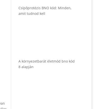
Csípőprotézis BNO kód: Minden,
amit tudnod kell
A környezetbarát életmód bno kód
8 alapján
yan
zéles