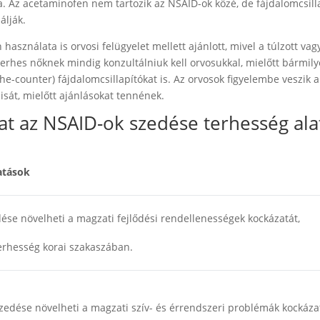
. Az acetaminofen nem tartozik az NSAID-ok közé, de fájdalomcsill
álják.
sználata is orvosi felügyelet mellett ajánlott, mivel a túlzott vag
terhes nőknek mindig konzultálniuk kell orvosukkal, mielőtt bármil
e-counter) fájdalomcsillapítókat is. Az orvosok figyelembe veszik a
isát, mielőtt ajánlásokat tennének.
at az NSAID-ok szedése terhesség ala
atások
ése növelheti a magzati fejlődési rendellenességek kockázatát,
erhesség korai szakaszában.
zedése növelheti a magzati szív- és érrendszeri problémák kockáza