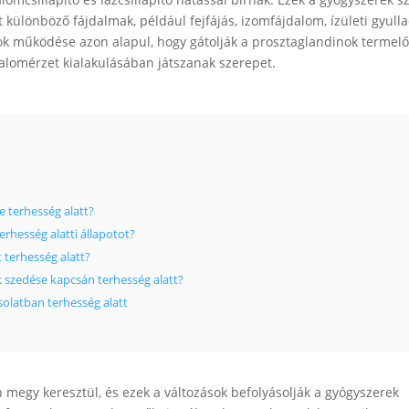
 különböző fájdalmak, például fejfájás, izomfájdalom, ízületi gyull
k működése azon alapul, hogy gátolják a prosztaglandinok termelő
alomérzet kialakulásában játszanak szerepet.
 terhesség alatt?
rhesség alatti állapotot?
 terhesség alatt?
 szedése kapcsán terhesség alatt?
olatban terhesség alatt
 megy keresztül, és ezek a változások befolyásolják a gyógyszerek