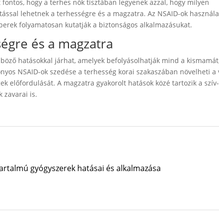
 fontos, hogy a terhes nők tisztában legyenek azzal, hogy milyen
tással lehetnek a terhességre és a magzatra. Az NSAID-ok használa
emberek folyamatosan kutatják a biztonságos alkalmazásukat.
ségre és a magzatra
nböző hatásokkal járhat, amelyek befolyásolhatják mind a kismamát
onyos NSAID-ok szedése a terhesség korai szakaszában növelheti a 
ek előfordulását. A magzatra gyakorolt hatások közé tartozik a szív-
 zavarai is.
 tartalmú gyógyszerek hatásai és alkalmazása