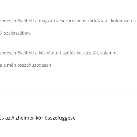
zedése növelheti a magzati vesekárosodás kockázatát, különösen a
ői szakaszában.
edése növelheti a késleltetett szülés kockázatát, valamint
ja a méh összehúzódásait.
és az Alzheimer-kór összefüggése