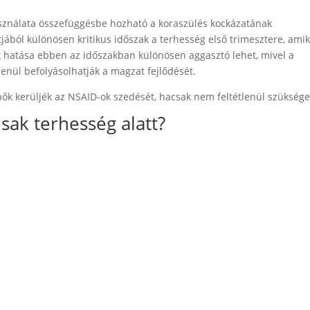
sználata összefüggésbe hozható a koraszülés kockázatának
ából különösen kritikus időszak a terhesség első trimesztere, amik
k hatása ebben az időszakban különösen aggasztó lehet, mivel a
lenül befolyásolhatják a magzat fejlődését.
nők kerüljék az NSAID-ok szedését, hacsak nem feltétlenül szüksége
ak terhesség alatt?