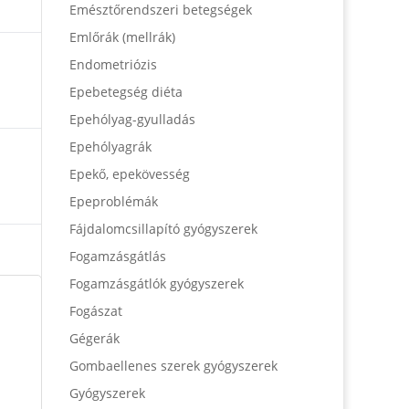
Emésztőrendszeri betegségek
Emlőrák (mellrák)
Endometriózis
Epebetegség diéta
Epehólyag-gyulladás
Epehólyagrák
Epekő, epekövesség
Epeproblémák
Fájdalomcsillapító gyógyszerek
Fogamzásgátlás
Fogamzásgátlók gyógyszerek
Fogászat
Gégerák
Gombaellenes szerek gyógyszerek
Gyógyszerek