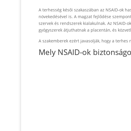
A terhesség késői szakaszában az NSAID-ok ha
növekedésével is. A magzat fejlődése szempontj
szervek és rendszerek kialakulnak. Az NSAID-o
gyógyszerek átjuthatnak a placentán, és közvet
A szakemberek ezért javasolják, hogy a terhes 
Mely NSAID-ok biztonságos