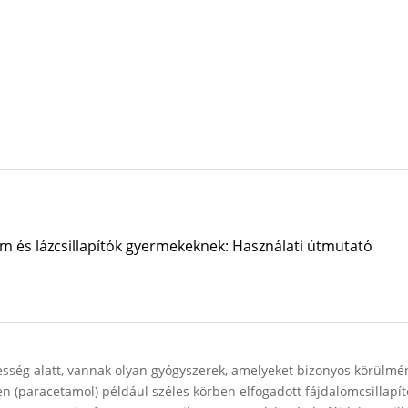
m és lázcsillapítók gyermekeknek: Használati útmutató
esség alatt, vannak olyan gyógyszerek, amelyeket bizonyos körülmé
n (paracetamol) például széles körben elfogadott fájdalomcsillapít