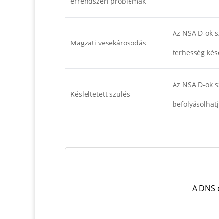
érrendszeri problémák
Az NSAID-ok s
Magzati vesekárosodás
terhesség kés
Az NSAID-ok sz
Késleltetett szülés
befolyásolhat
A DNS 