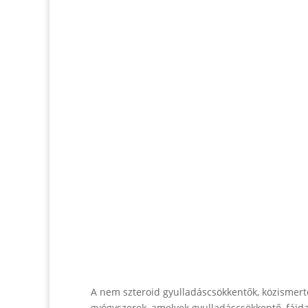
A nem szteroid gyulladáscsökkentők, közismert
gyógyszerek, amelyek gyulladáscsökkentő, fájdal