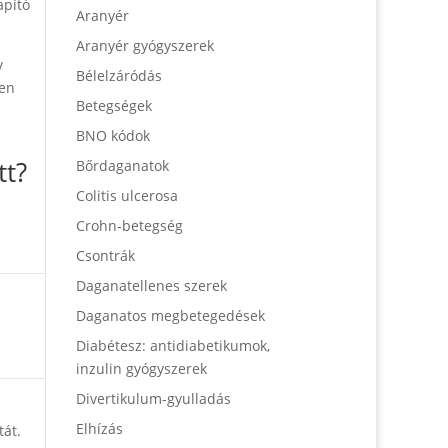
apító
Aranyér
Aranyér gyógyszerek
y
Bélelzáródás
yen
Betegségek
BNO kódok
tt?
Bőrdaganatok
Colitis ulcerosa
Crohn-betegség
Csontrák
Daganatellenes szerek
Daganatos megbetegedések
Diabétesz: antidiabetikumok,
inzulin gyógyszerek
Divertikulum-gyulladás
Elhízás
tát.