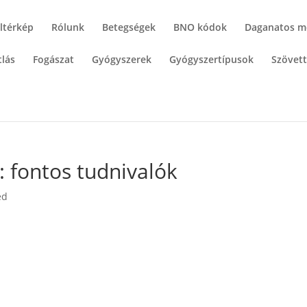
ltérkép
Rólunk
Betegségek
BNO kódok
Daganatos m
lás
Fogászat
Gyógyszerek
Gyógyszertípusok
Szövet
: fontos tudnivalók
ed