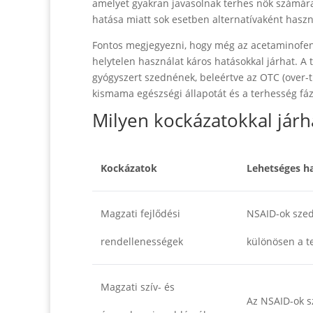
amelyet gyakran javasolnak terhes nők számára
hatása miatt sok esetben alternatívaként haszn
Fontos megjegyezni, hogy még az acetaminofen ha
helytelen használat káros hatásokkal járhat. A 
gyógyszert szednének, beleértve az OTC (over-th
kismama egészségi állapotát és a terhesség fáz
Milyen kockázatokkal járh
Kockázatok
Lehetséges h
Magzati fejlődési
NSAID-ok szed
rendellenességek
különösen a t
Magzati szív- és
Az NSAID-ok s