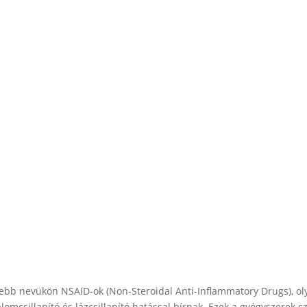
ebb nevükön NSAID-ok (Non-Steroidal Anti-Inflammatory Drugs), ol
omcsillapító és lázcsillapító hatással bírnak. Ezek a gyógyszerek s