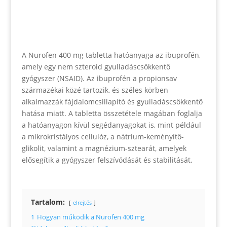
A Nurofen 400 mg tabletta hatóanyaga az ibuprofén,
amely egy nem szteroid gyulladáscsökkentő
gyógyszer (NSAID). Az ibuprofén a propionsav
származékai közé tartozik, és széles körben
alkalmazzák fájdalomcsillapító és gyulladáscsökkentő
hatása miatt. A tabletta összetétele magában foglalja
a hatóanyagon kívül segédanyagokat is, mint például
a mikrokristályos cellulóz, a nátrium-keményítő-
glikolit, valamint a magnézium-sztearát, amelyek
elősegítik a gyógyszer felszívódását és stabilitását.
Tartalom:
elrejtés
1
Hogyan működik a Nurofen 400 mg