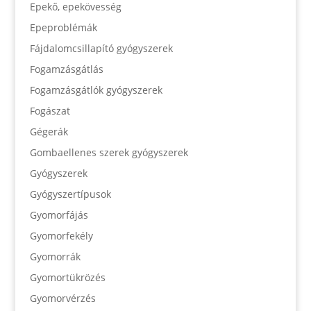
Epekő, epekövesség
Epeproblémák
Fájdalomcsillapító gyógyszerek
Fogamzásgátlás
Fogamzásgátlók gyógyszerek
Fogászat
Gégerák
Gombaellenes szerek gyógyszerek
Gyógyszerek
Gyógyszertípusok
Gyomorfájás
Gyomorfekély
Gyomorrák
Gyomortükrözés
Gyomorvérzés