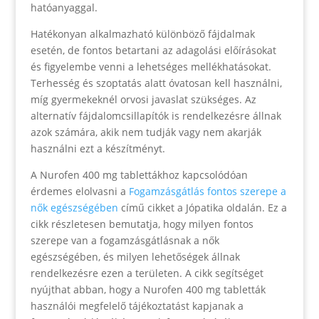
hatóanyaggal.
Hatékonyan alkalmazható különböző fájdalmak
esetén, de fontos betartani az adagolási előírásokat
és figyelembe venni a lehetséges mellékhatásokat.
Terhesség és szoptatás alatt óvatosan kell használni,
míg gyermekeknél orvosi javaslat szükséges. Az
alternatív fájdalomcsillapítók is rendelkezésre állnak
azok számára, akik nem tudják vagy nem akarják
használni ezt a készítményt.
A Nurofen 400 mg tablettákhoz kapcsolódóan
érdemes elolvasni a
Fogamzásgátlás fontos szerepe a
nők egészségében
című cikket a Jópatika oldalán. Ez a
cikk részletesen bemutatja, hogy milyen fontos
szerepe van a fogamzásgátlásnak a nők
egészségében, és milyen lehetőségek állnak
rendelkezésre ezen a területen. A cikk segítséget
nyújthat abban, hogy a Nurofen 400 mg tabletták
használói megfelelő tájékoztatást kapjanak a