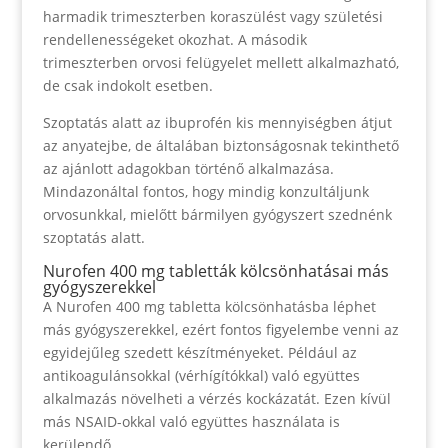
harmadik trimeszterben koraszülést vagy születési
rendellenességeket okozhat. A második
trimeszterben orvosi felügyelet mellett alkalmazható,
de csak indokolt esetben.
Szoptatás alatt az ibuprofén kis mennyiségben átjut
az anyatejbe, de általában biztonságosnak tekinthető
az ajánlott adagokban történő alkalmazása.
Mindazonáltal fontos, hogy mindig konzultáljunk
orvosunkkal, mielőtt bármilyen gyógyszert szednénk
szoptatás alatt.
Nurofen 400 mg tabletták kölcsönhatásai más
gyógyszerekkel
A Nurofen 400 mg tabletta kölcsönhatásba léphet
más gyógyszerekkel, ezért fontos figyelembe venni az
egyidejűleg szedett készítményeket. Például az
antikoagulánsokkal (vérhígítókkal) való együttes
alkalmazás növelheti a vérzés kockázatát. Ezen kívül
más NSAID-okkal való együttes használata is
kerülendő.