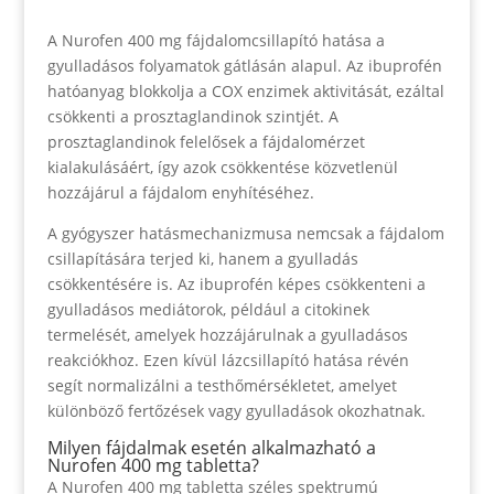
A Nurofen 400 mg fájdalomcsillapító hatása a
gyulladásos folyamatok gátlásán alapul. Az ibuprofén
hatóanyag blokkolja a COX enzimek aktivitását, ezáltal
csökkenti a prosztaglandinok szintjét. A
prosztaglandinok felelősek a fájdalomérzet
kialakulásáért, így azok csökkentése közvetlenül
hozzájárul a fájdalom enyhítéséhez.
A gyógyszer hatásmechanizmusa nemcsak a fájdalom
csillapítására terjed ki, hanem a gyulladás
csökkentésére is. Az ibuprofén képes csökkenteni a
gyulladásos mediátorok, például a citokinek
termelését, amelyek hozzájárulnak a gyulladásos
reakciókhoz. Ezen kívül lázcsillapító hatása révén
segít normalizálni a testhőmérsékletet, amelyet
különböző fertőzések vagy gyulladások okozhatnak.
Milyen fájdalmak esetén alkalmazható a
Nurofen 400 mg tabletta?
A Nurofen 400 mg tabletta széles spektrumú