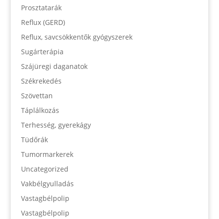
Prosztatarák
Reflux (GERD)
Reflux, savcsökkentők gyógyszerek
Sugárterápia
Szájüregi daganatok
Székrekedés
Szövettan
Táplálkozás
Terhesség, gyerekágy
Tüdőrák
Tumormarkerek
Uncategorized
Vakbélgyulladás
Vastagbélpolip
Vastagbélpolip