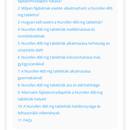
fájdalomcsillapító hatása?
2
Milyen fájdalmak esetén alkalmazható a Nurofen 400
mg tabletta?
3
Hogyan kell szedni a Nurofen 400 mg tablettát?
4
Nurofen 400 mg tabletták mellékhatásai és
óvintézkedések
5
Nurofen 400 mg tabletták alkalmazása terhesség és
szoptatás alatt
6
Nurofen 400 mg tabletták kölcsönhatásai más
gyógyszerekkel
7
A Nurofen 400 mg tabletták alkalmazása
gyermekeknél
8
Nurofen 400 mg tabletták ára és elérhetősége
9
Alternatív fájdalomcsillapítók a Nurofen 400 mg
tabletták helyett
10
A Nurofen 400 mg tabletták hatékonysága és
felhasználói vélemények
11
FAQs