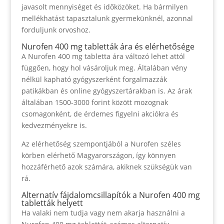
javasolt mennyiséget és időközöket. Ha bármilyen
mellékhatást tapasztalunk gyermekünknél, azonnal
forduljunk orvoshoz.
Nurofen 400 mg tabletták ára és elérhetősége
A Nurofen 400 mg tabletta ára változó lehet attól
függően, hogy hol vásároljuk meg. Általában vény
nélkül kapható gyógyszerként forgalmazzák
patikákban és online gyógyszertárakban is. Az árak
általában 1500-3000 forint között mozognak
csomagonként, de érdemes figyelni akciókra és
kedvezményekre is.
Az elérhetőség szempontjából a Nurofen széles
körben elérhető Magyarországon, így könnyen
hozzáférhető azok számára, akiknek szükségük van
rá.
Alternatív fájdalomcsillapítók a Nurofen 400 mg
tabletták helyett
Ha valaki nem tudja vagy nem akarja használni a