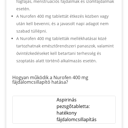
fogfájás, menstruációs fájdalmak és izomfájdalmak
esetén.
A Nurofen 400 mg tablettát étkezés közben vagy
után kell bevenni, és a javasolt napi adagot nem
szabad túllépni.
A Nurofen 400 mg tabletták mellékhatásai közé
tartozhatnak emésztőrendszeri panaszok, valamint
óvintézkedéseket kell betartani terhesség és
szoptatás alatt történő alkalmazás esetén.
Hogyan működik a Nurofen 400 mg
fájdalomcsillapító hatása?
Aspirinás
pezsgőtabletta:
hatékony
fájdalomcsillapítás