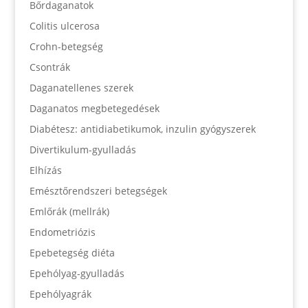
Bőrdaganatok
Colitis ulcerosa
Crohn-betegség
Csontrák
Daganatellenes szerek
Daganatos megbetegedések
Diabétesz: antidiabetikumok, inzulin gyógyszerek
Divertikulum-gyulladás
Elhízás
Emésztőrendszeri betegségek
Emlőrák (mellrák)
Endometriózis
Epebetegség diéta
Epehólyag-gyulladás
Epehólyagrák