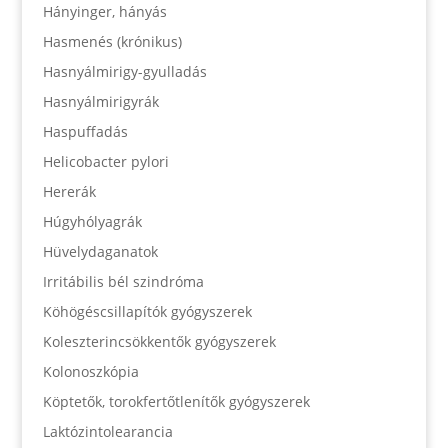
Hányinger, hányás
Hasmenés (krónikus)
Hasnyálmirigy-gyulladás
Hasnyálmirigyrák
Haspuffadás
Helicobacter pylori
Hererák
Húgyhólyagrák
Hüvelydaganatok
Irritábilis bél szindróma
Köhögéscsillapítók gyógyszerek
Koleszterincsökkentők gyógyszerek
Kolonoszkópia
Köptetők, torokfertőtlenítők gyógyszerek
Laktózintolearancia