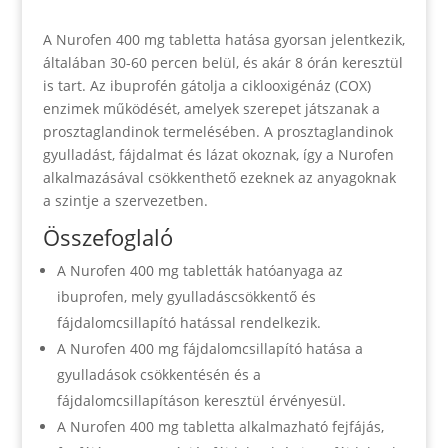
A Nurofen 400 mg tabletta hatása gyorsan jelentkezik,
általában 30-60 percen belül, és akár 8 órán keresztül
is tart. Az ibuprofén gátolja a ciklooxigénáz (COX)
enzimek működését, amelyek szerepet játszanak a
prosztaglandinok termelésében. A prosztaglandinok
gyulladást, fájdalmat és lázat okoznak, így a Nurofen
alkalmazásával csökkenthető ezeknek az anyagoknak
a szintje a szervezetben.
Összefoglaló
A Nurofen 400 mg tabletták hatóanyaga az
ibuprofen, mely gyulladáscsökkentő és
fájdalomcsillapító hatással rendelkezik.
A Nurofen 400 mg fájdalomcsillapító hatása a
gyulladások csökkentésén és a
fájdalomcsillapításon keresztül érvényesül.
A Nurofen 400 mg tabletta alkalmazható fejfájás,