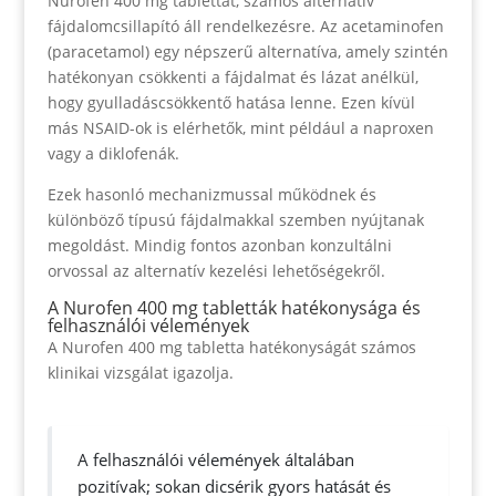
Nurofen 400 mg tablettát, számos alternatív
fájdalomcsillapító áll rendelkezésre. Az acetaminofen
(paracetamol) egy népszerű alternatíva, amely szintén
hatékonyan csökkenti a fájdalmat és lázat anélkül,
hogy gyulladáscsökkentő hatása lenne. Ezen kívül
más NSAID-ok is elérhetők, mint például a naproxen
vagy a diklofenák.
Ezek hasonló mechanizmussal működnek és
különböző típusú fájdalmakkal szemben nyújtanak
megoldást. Mindig fontos azonban konzultálni
orvossal az alternatív kezelési lehetőségekről.
A Nurofen 400 mg tabletták hatékonysága és
felhasználói vélemények
A Nurofen 400 mg tabletta hatékonyságát számos
klinikai vizsgálat igazolja.
A felhasználói vélemények általában
pozitívak; sokan dicsérik gyors hatását és