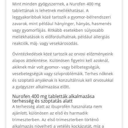
Mint minden gyógyszernek, a Nurofen 400 mg
tablettának is lehetnek mellékhatásai. A
leggyakoribbak közé tartozik a gyomor-bélrendszeri
zavarok, mint például hányinger, hányás, hasmenés
vagy gyomorfájás. Ritkább esetekben súlyosabb
mellékhatások is előfordulhatnak, például allergiás
reakciók, máj- vagy vesekárosodás.
Óvintézkedések közé tartozik az orvosi előzményeink
alapos áttekintése. Különösen figyelni kell azoknál,
akiknek már volt gyomor- vagy bélbetegségük,
vesebetegségük vagy szívproblémáik. Terhes nőknek
és szoptató anyáknak is konzultálniuk kell orvosukkal
a gyógyszer alkalmazása előtt.
Nurofen 400 mg tabletták alkalmazása
terhesség és szoptatás alatt
A terhesség alatt az ibuprofén használata nem
ajánlott, különösen az első és harmadik
trimeszterben. Az első trimeszterben történő
alkalmazás növelheti a vetélés kockázatát, míg a