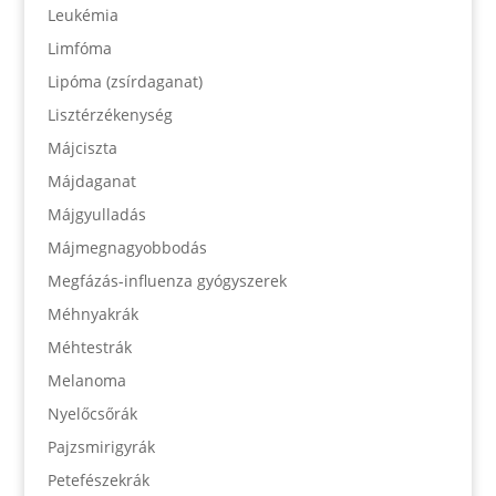
Leukémia
Limfóma
Lipóma (zsírdaganat)
Lisztérzékenység
Májciszta
Májdaganat
Májgyulladás
Májmegnagyobbodás
Megfázás-influenza gyógyszerek
Méhnyakrák
Méhtestrák
Melanoma
Nyelőcsőrák
Pajzsmirigyrák
Petefészekrák