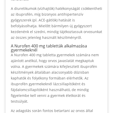
A diuretikumok (vízhajtók) hatékonyságát csökkentheti
az ibuprofén, míg bizonyos antihipertenzív
gyógyszerek (pl. ACE-gátlók) hatását is
befolyásolhatja. Mielőtt bármilyen új gyógyszert
kezdenénk el szedni, mindig tájékoztassuk orvosunkat
az összes jelenleg használt készítményről.
A Nurofen 400 mg tabletták alkalmazása
gyermekeknél
A Nurofen 400 mg tabletta gyermekek számára nem
ajánlott anélkül, hogy orvos javaslatát megkaptuk
volna. A gyermekek számára kifejlesztett ibuprofén
készítmények általában alacsonyabb dózisban
kaphatók és folyékony formában elérhetők. Az
ibuprofén gyermekeknél lázcsillapítóként és
fájdalomcsillapítóként használható, de mindig
figyelembe kell venni a gyermek életkorát és
testsúlyát.
Az adagolás során fontos betartani az orvos által