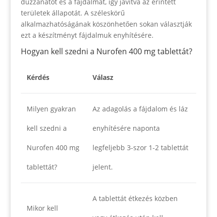
duzzanatot és a fájdalmat, így javítva az érintett
területek állapotát. A széleskörű
alkalmazhatóságának köszönhetően sokan választják
ezt a készítményt fájdalmuk enyhítésére.
Hogyan kell szedni a Nurofen 400 mg tablettát?
Kérdés
Válasz
Milyen gyakran
Az adagolás a fájdalom és láz
kell szedni a
enyhítésére naponta
Nurofen 400 mg
legfeljebb 3-szor 1-2 tablettát
tablettát?
jelent.
A tablettát étkezés közben
Mikor kell