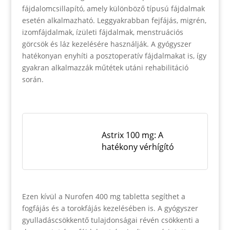
fájdalomcsillapító, amely különböző típusú fájdalmak
esetén alkalmazható. Leggyakrabban fejfájás, migrén,
izomfájdalmak, ízületi fájdalmak, menstruációs
görcsök és láz kezelésére használják. A gyógyszer
hatékonyan enyhíti a posztoperatív fájdalmakat is, így
gyakran alkalmazzák műtétek utáni rehabilitáció
során.
Astrix 100 mg: A
hatékony vérhígító
Ezen kívül a Nurofen 400 mg tabletta segíthet a
fogfájás és a torokfájás kezelésében is. A gyógyszer
gyulladáscsökkentő tulajdonságai révén csökkenti a