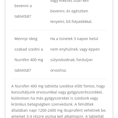
vagy étkezés után kell
bevenni a
bevenni, és egészben
tablettát?
lenyelni, bő folyadékkal.
Mennyi ideig
Ha a tünetek 3 napon belül
szabad szedni a
nem enyhülnek, vagy éppen
Nurofen 400 mg
súlyosbodnak, forduljon
tablettát?
orvoshoz.
A Nurofen 400 mg tabletta szedése előtt fontos, hogy
konzultáljunk orvosunkkal vagy gyógyszerészünkkel,
különösen ha más gyógyszereket is szedünk vagy
krónikus betegségben szenvedünk. A felnőttek
általában napi 1200-2400 mg ibuprofént vehetnek be,
amelyet 3-4 részre osztva kell alkalmazni. A tablettát