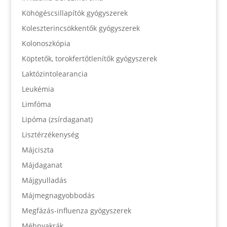
Köhögéscsillapítók gyógyszerek
Koleszterincsökkentők gyógyszerek
Kolonoszkópia
Köptetők, torokfertőtlenítők gyógyszerek
Laktózintolearancia
Leukémia
Limfóma
Lipóma (zsírdaganat)
Lisztérzékenység
Májciszta
Májdaganat
Májgyulladás
Májmegnagyobbodás
Megfázás-influenza gyógyszerek
Méhnyakrák