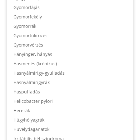
Gyomorfájás
Gyomorfekély
Gyomorrák
Gyomortükrözés
Gyomorvérzés
Hányinger, hányás
Hasmenés (krónikus)
Hasnyálmirigy-gyulladás
Hasnyálmirigyrák
Haspuffadás
Helicobacter pylori
Hererák
Húgyhólyagrák
Hüvelydaganatok
Irritábilis bél szindróma