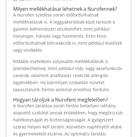
Milyen mellékhatásai lehetnek a Nurofennek?
A Nurofen szedése során előfordulhatnak
mellékhatások is. A leggyakoribbak közé tartozik a
gyomor-bélrendszeri diszkomfort, mint például
hányinger, hányás vagy hasmenés. Ezen kívül
előfordulhatnak bőrreakciók is, mint például kiütések
vagy viszketés.
Ritkább esetekben súlyosabb mellékhatások is
jelentkezhetnek, mint például máj- vagy vesefunkciós
zavarok, valamint anafilaxiás reakciók allergiás
egyénekben. Ha bármilyen szokatlan tünetet
tapasztalunk, fontos azonnal orvoshoz fordulni.
Hogyan tároljuk a Nurofent megfelelően?
A Nurofen tárolása során fontos betartani néhány
alapvető szabályt annak érdekében, hogy megőrizzük
hatékonyságát és biztonságosságát. A gyógyszert
száraz helyen kell tárolni, közvetlen napfénytől védve
és gyermekektől elzárva. Az optimális tárolási