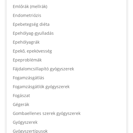
Emlőrák (mellrák)
Endometriózis
Epebetegség diéta
Epehólyag-gyulladás
Epehólyagrák
Epekő, epekövesség
Epeproblémák
Fájdalomcsillapító gyógyszerek
Fogamzásgátlás
Fogamzásgátlók gyógyszerek
Fogászat
Gégerák
Gombaellenes szerek gyógyszerek
Gyógyszerek
Gyógyszertípusok