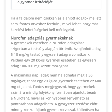
a gyomor irritációját.
Ha a fájdalom nem csökken az ajánlott adagok mellett
sem, fontos orvoshoz fordulni, mivel lehet, hogy más
kezelési lehetőségeket kell mérlegelni.
Nurofen adagolás gyermekeknek
A gyermekek esetében a Nurofen adagolása
szigorúan a testsúly alapján történik. Az ajánlott adag
5-10 mg/kg testsúly egyszeri adagra vonatkozik.
Például egy 20 kg-os gyermek esetében az egyszeri
adag 100-200 mg között mozoghat.
A maximális napi adag nem haladhatja meg a 30
mg/kg-ot, tehát egy 20 kg-os gyermek esetében ez 600
mg-ot jelent. Fontos megjegyezni, hogy gyermekek
számára mindig folyékony formában ajánlott beadni
a Nurofent, mivel ez könnyebben lenyelhető és
pontosabban adagolható. A gyógyszer szedése előtt
mindig konzultáljunk gyermekorvossal, különösen ha