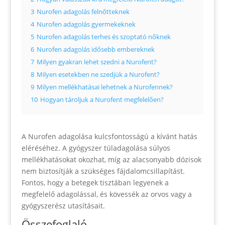
3
Nurofen adagolás felnőtteknek
4
Nurofen adagolás gyermekeknek
5
Nurofen adagolás terhes és szoptató nőknek
6
Nurofen adagolás idősebb embereknek
7
Milyen gyakran lehet szedni a Nurofent?
8
Milyen esetekben ne szedjük a Nurofent?
9
Milyen mellékhatásai lehetnek a Nurofennek?
10
Hogyan tároljuk a Nurofent megfelelően?
A Nurofen adagolása kulcsfontosságú a kívánt hatás
eléréséhez. A gyógyszer túladagolása súlyos
mellékhatásokat okozhat, míg az alacsonyabb dózisok
nem biztosítják a szükséges fájdalomcsillapítást.
Fontos, hogy a betegek tisztában legyenek a
megfelelő adagolással, és kövessék az orvos vagy a
gyógyszerész utasításait.
Összefoglaló