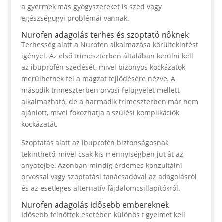
a gyermek más gyógyszereket is szed vagy
egészségügyi problémái vannak.
Nurofen adagolás terhes és szoptató nőknek
Terhesség alatt a Nurofen alkalmazása körültekintést
igényel. Az első trimeszterben általában kerülni kell
az ibuprofén szedését, mivel bizonyos kockázatok
merülhetnek fel a magzat fejlődésére nézve. A
második trimeszterben orvosi felügyelet mellett
alkalmazható, de a harmadik trimeszterben már nem
ajánlott, mivel fokozhatja a szülési komplikációk
kockázatát.
Szoptatás alatt az ibuprofén biztonságosnak
tekinthető, mivel csak kis mennyiségben jut át az
anyatejbe. Azonban mindig érdemes konzultálni
orvossal vagy szoptatási tanácsadóval az adagolásról
és az esetleges alternatív fájdalomcsillapítókról.
Nurofen adagolás idősebb embereknek
Idősebb felnőttek esetében különös figyelmet kell