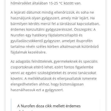
hőmérséklet általában 15-25 °C között van.
A lejárati dátumot mindig ellenőrizzük, és soha ne
használjunk olyan gyógyszert, amely már lejárt. Ha
bármilyen kérdés merül fel a tárolással kapcsolatban,
érdemes konzultálni gyógyszerésszel. Összegzés: A
Nurofen egy hatékony fájdalomcsillapító és
gyulladáscsökkentő gyógyszer, amelyet ibuprofén
tartalma révén széles körben alkalmaznak különböző
fájdalmak kezelésére.
Az adagolás felnőtteknek, gyermekeknek és speciális
csoportoknak eltérő lehet, ezért fontos figyelembe
venni az egyéni szükségleteket és orvosi tanácsokat
követni. A mellékhatások és ellenjavallatok ismerete
elengedhetetlen ahhoz, hogy biztonságosan
használhassuk ezt a gyógyszert.
A Nurofen doza cikk mellett érdemes