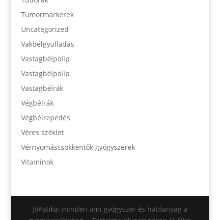
Tumormarkerek
Uncategorized
Vakbélgyulladás
Vastagbélpolip
Vastagbélpolip
Vastagbélrák
Végbélrák
Végbélrepedés
Véres széklet
Vérnyomáscsökkentők gyógyszerek
Vitaminok
JóPatika: minden ami gyógyszer és hatóanyag a