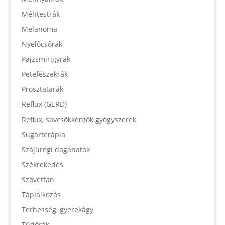
Méhtestrák
Melanoma
Nyelőcsőrák
Pajzsmirigyrák
Petefészekrák
Prosztatarák
Reflux (GERD)
Reflux, savcsökkentők gyógyszerek
Sugárterápia
Szájüregi daganatok
Székrekedés
Szövettan
Táplálkozás
Terhesség, gyerekágy
Tüdőrák