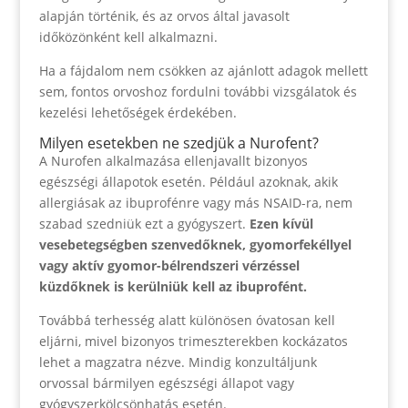
alapján történik, és az orvos által javasolt
időközönként kell alkalmazni.
Ha a fájdalom nem csökken az ajánlott adagok mellett
sem, fontos orvoshoz fordulni további vizsgálatok és
kezelési lehetőségek érdekében.
Milyen esetekben ne szedjük a Nurofent?
A Nurofen alkalmazása ellenjavallt bizonyos
egészségi állapotok esetén. Például azoknak, akik
allergiásak az ibuprofénre vagy más NSAID-ra, nem
szabad szedniük ezt a gyógyszert.
Ezen kívül
vesebetegségben szenvedőknek, gyomorfekéllyel
vagy aktív gyomor-bélrendszeri vérzéssel
küzdőknek is kerülniük kell az ibuprofént.
Továbbá terhesség alatt különösen óvatosan kell
eljárni, mivel bizonyos trimeszterekben kockázatos
lehet a magzatra nézve. Mindig konzultáljunk
orvossal bármilyen egészségi állapot vagy
gyógyszerkölcsönhatás esetén.