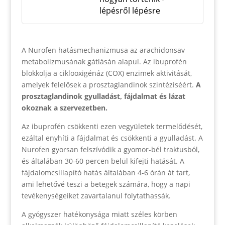
lépésről lépésre
A Nurofen hatásmechanizmusa az arachidonsav
metabolizmusának gátlásán alapul. Az ibuprofén
blokkolja a ciklooxigénáz (COX) enzimek aktivitását,
amelyek felelősek a prosztaglandinok szintéziséért.
A
prosztaglandinok gyulladást, fájdalmat és lázat
okoznak a szervezetben.
Az ibuprofén csökkenti ezen vegyületek termelődését,
ezáltal enyhíti a fájdalmat és csökkenti a gyulladást. A
Nurofen gyorsan felszívódik a gyomor-bél traktusból,
és általában 30-60 percen belül kifejti hatását. A
fájdalomcsillapító hatás általában 4-6 órán át tart,
ami lehetővé teszi a betegek számára, hogy a napi
tevékenységeiket zavartalanul folytathassák.
A gyógyszer hatékonysága miatt széles körben