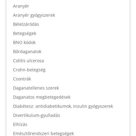
Aranyér
Aranyér gyógyszerek
Bélelzáródás
Betegségek
BNO kódok
Bőrdaganatok
Colitis ulcerosa
Crohn-betegség
Csontrák
Daganatellenes szerek
Daganatos megbetegedések
Diabétesz: antidiabetikumok, inzulin gyógyszerek
Divertikulum-gyulladás
Elhízás
Emésztőrendszeri betegségek