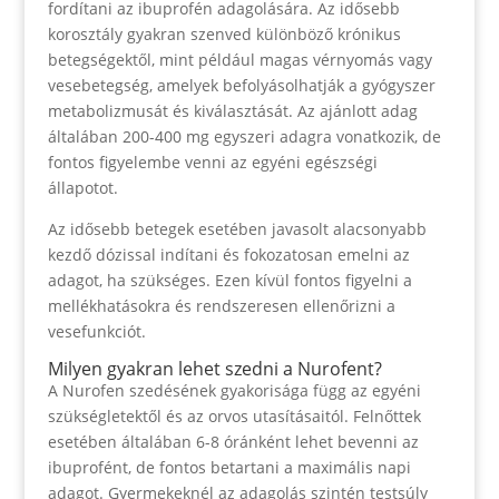
fordítani az ibuprofén adagolására. Az idősebb
korosztály gyakran szenved különböző krónikus
betegségektől, mint például magas vérnyomás vagy
vesebetegség, amelyek befolyásolhatják a gyógyszer
metabolizmusát és kiválasztását. Az ajánlott adag
általában 200-400 mg egyszeri adagra vonatkozik, de
fontos figyelembe venni az egyéni egészségi
állapotot.
Az idősebb betegek esetében javasolt alacsonyabb
kezdő dózissal indítani és fokozatosan emelni az
adagot, ha szükséges. Ezen kívül fontos figyelni a
mellékhatásokra és rendszeresen ellenőrizni a
vesefunkciót.
Milyen gyakran lehet szedni a Nurofent?
A Nurofen szedésének gyakorisága függ az egyéni
szükségletektől és az orvos utasításaitól. Felnőttek
esetében általában 6-8 óránként lehet bevenni az
ibuprofént, de fontos betartani a maximális napi
adagot. Gyermekeknél az adagolás szintén testsúly