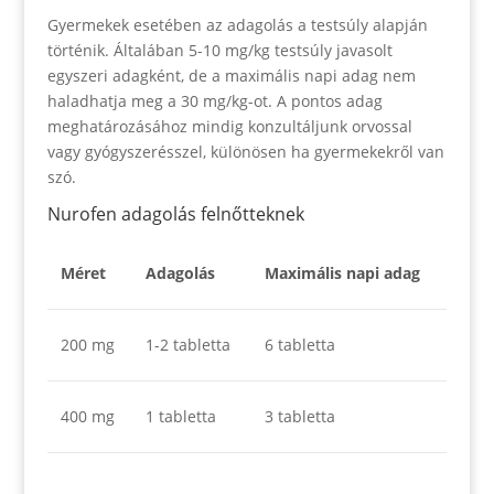
Gyermekek esetében az adagolás a testsúly alapján
történik. Általában 5-10 mg/kg testsúly javasolt
egyszeri adagként, de a maximális napi adag nem
haladhatja meg a 30 mg/kg-ot. A pontos adag
meghatározásához mindig konzultáljunk orvossal
vagy gyógyszerésszel, különösen ha gyermekekről van
szó.
Nurofen adagolás felnőtteknek
Méret
Adagolás
Maximális napi adag
200 mg
1-2 tabletta
6 tabletta
400 mg
1 tabletta
3 tabletta