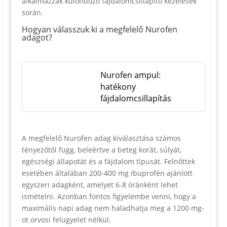
alkalmazzák különböző fájdalomcsillapító kezelések
során.
Hogyan válasszuk ki a megfelelő Nurofen
adagot?
Nurofen ampul:
hatékony
fájdalomcsillapítás
A megfelelő Nurofen adag kiválasztása számos
tényezőtől függ, beleértve a beteg korát, súlyát,
egészségi állapotát és a fájdalom típusát. Felnőttek
esetében általában 200-400 mg ibuprofén ajánlott
egyszeri adagként, amelyet 6-8 óránként lehet
ismételni. Azonban fontos figyelembe venni, hogy a
maximális napi adag nem haladhatja meg a 1200 mg-
ot orvosi felügyelet nélkül.