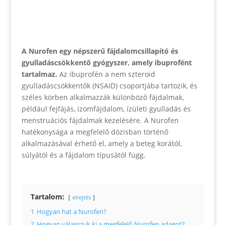
A Nurofen egy népszerű fájdalomcsillapító és
gyulladáscsökkentő gyógyszer, amely ibuprofént
tartalmaz.
Az ibuprofén a nem szteroid
gyulladáscsökkentők (NSAID) csoportjába tartozik, és
széles körben alkalmazzák különböző fájdalmak,
például fejfájás, izomfájdalom, ízületi gyulladás és
menstruációs fájdalmak kezelésére. A Nurofen
hatékonysága a megfelelő dózisban történő
alkalmazásával érhető el, amely a beteg korától,
súlyától és a fájdalom típusától függ.
Tartalom:
elrejtés
1
Hogyan hat a Nurofen?
2
Hogyan válasszuk ki a megfelelő Nurofen adagot?