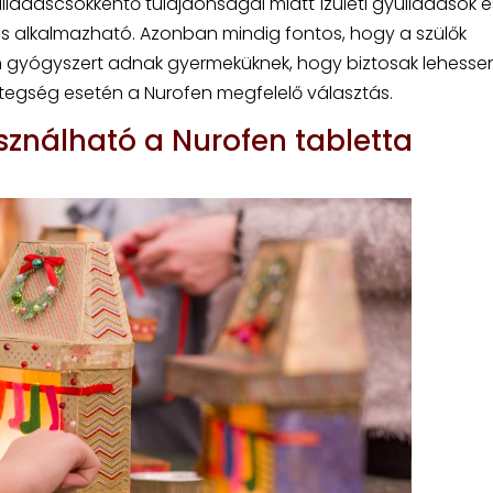
ladáscsökkentő tulajdonságai miatt ízületi gyulladások é
is alkalmazható. Azonban mindig fontos, hogy a szülők
yen gyógyszert adnak gyermeküknek, hogy biztosak lehesse
egség esetén a Nurofen megfelelő választás.
ználható a Nurofen tabletta