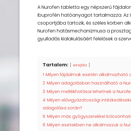
A Nurofen tabletta egy népszerű fájdalo
ibuprofén hatóanyagot tartalmazza. Az 
csoportjába tartozik, és széles körben a
Nurofen hatásmechanizmusa a prosztagla
gyulladás kialakulásáért felelősek a szer
Tartalom:
elrejtés
1
Milyen fájdalmak esetén alkalmazható 
2
Milyen adagolásban használható a Nur
3
Milyen mellékhatásai lehetnek a Nurof
4
Milyen elővigyázatossági intézkedéseke
adagolása során?
5
Milyen más gyógyszerekkel kölcsönhat
6
Milyen esetekben ne alkalmazzuk a Nur