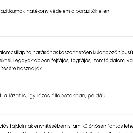
razitikumok: hatékony védelem a paraziták ellen
dalomcsillapító hatásának köszönhetően különböző típusú
nél. Leggyakrabban fejfájás, fogfájás, izomfájdalom, va
tésére használják.
a lázat is, így lázas állapotokban, például
ciós fájdalmak enyhítésében is, ami különösen fontos leh