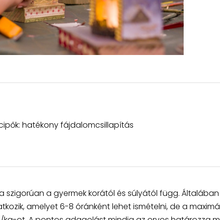
cipők: hatékony fájdalomcsillapítás
szigorúan a gyermek korától és súlyától függ. Általában
tkozik, amelyet 6-8 óránként lehet ismételni, de a maximál
kg-ot. A pontos adagolást mindig az orvos határozza m