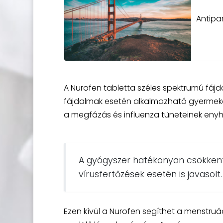
Antipa
A Nurofen tabletta széles spektrumú fáj
fájdalmak esetén alkalmazható gyermekek
a megfázás és influenza tüneteinek enyhí
A gyógyszer hatékonyan csökkenti 
vírusfertőzések esetén is javasolt.
Ezen kívül a Nurofen segíthet a menstruá