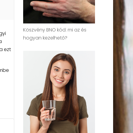
Köszvény BNO kód: mi az és
gyi
hogyan kezelhető?
a
a ezt
embe