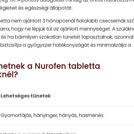
gleteit és egészségi állapotát.
letta nem ajánlott 3 hónaposnál fiatalabb csecsemők sz
arra, hogy ne lépjük túl az ajánlott mennyiséget. A szülőkn
s, és ha bármilyen szokatlan tünetet tapasztalnak, azonnal
biztosítja a gyógyszer hatékonyságát és minimalizálja a
hetnek a Nurofen tabletta
knél?
Lehetséges tünetek
Gyomorfájás, hányinger, hányás, hasmenés