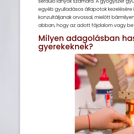
serdülő lányok számára. A gyógyszer gyul
egyéb gyulladásos állapotok kezelésére 
konzultáljanak orvossal, mielőtt bármil
abban, hogy az adott fájdalom vagy bet
Milyen adagolásban has
gyerekeknek?