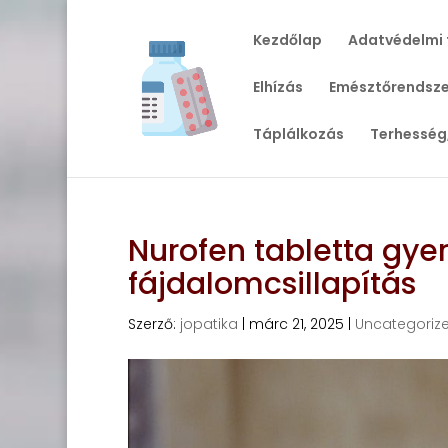
Kezdőlap
Adatvédelmi 
Elhízás
Emésztőrendsze
Táplálkozás
Terhesség
Nurofen tabletta gye
fájdalomcsillapítás
Szerző:
jopatika
|
márc 21, 2025
|
Uncategoriz