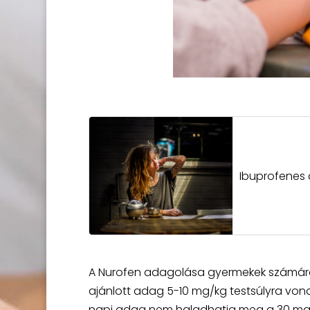
Ibuprofenes 
A Nurofen adagolása gyermekek számára 
ajánlott adag 5-10 mg/kg testsúlyra vona
napi adag nem haladhatja meg a 30 mg/