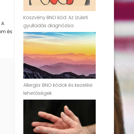
Köszvény BNO kód: Az ízületi
 A
gyulladás diagnózisa
om és
Allergia: BNO kódok és kezelési
lehetőségek