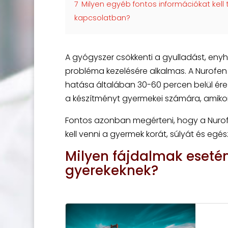
7
Milyen egyéb fontos információkat kell
kapcsolatban?
A gyógyszer csökkenti a gyulladást, enyhí
probléma kezelésére alkalmas. A Nurofen 
hatása általában 30-60 percen belül ére
a készítményt gyermekei számára, amikor 
Fontos azonban megérteni, hogy a Nuro
kell venni a gyermek korát, súlyát és egés
Milyen fájdalmak eseté
gyerekeknek?