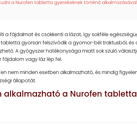
 tudni a Nurofen tabletta gyerekeknek történő alkalmazásával
ti a fájdalmat és csökkenti a lázat, így sokféle egészségü
tabletta gyorsan felszívódik a gyomor-bél traktusból, és 
zhető. A gyógyszer hatékonysága miatt sok szülő választj
fájdalom vagy láz lép fel.
fen nem minden esetben alkalmazható, és mindig figyel
zségi állapotát.
n alkalmazható a Nurofen tabletta