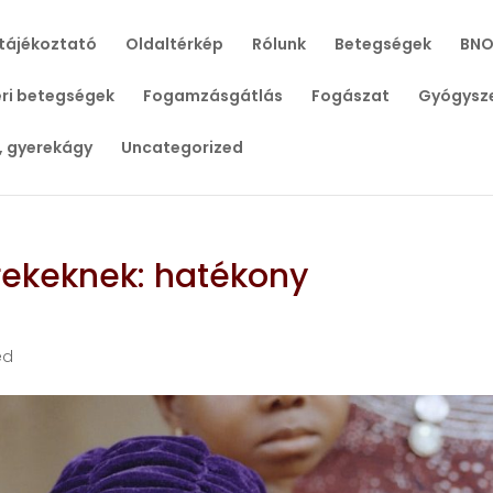
tájékoztató
Oldaltérkép
Rólunk
Betegségek
BNO
ri betegségek
Fogamzásgátlás
Fogászat
Gyógysz
, gyerekágy
Uncategorized
rekeknek: hatékony
ed