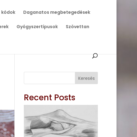
 kódok
Daganatos megbetegedések
erek
Gyógyszertípusok
Szövettan
Keresés
Recent Posts