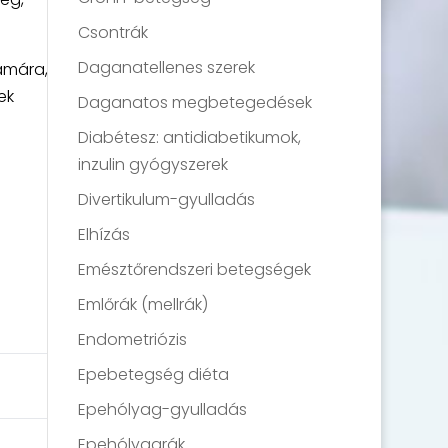
Csontrák
Daganatellenes szerek
ámára,
ek
Daganatos megbetegedések
Diabétesz: antidiabetikumok,
inzulin gyógyszerek
Divertikulum-gyulladás
Elhízás
Emésztőrendszeri betegségek
Emlőrák (mellrák)
Endometriózis
Epebetegség diéta
Epehólyag-gyulladás
Epehólyagrák