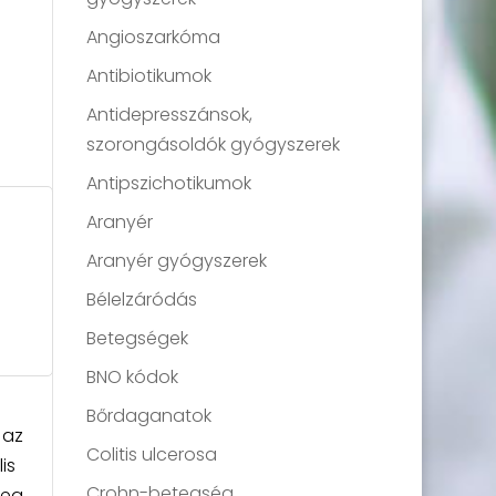
Angioszarkóma
Antibiotikumok
Antidepresszánsok,
szorongásoldók gyógyszerek
Antipszichotikumok
Aranyér
Aranyér gyógyszerek
Bélelzáródás
Betegségek
BNO kódok
Bőrdaganatok
 az
Colitis ulcerosa
is
Crohn-betegség
eg,