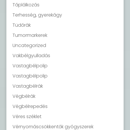
Táplálkozás
Terhesség, gyerekágy
Tüdőrák
Tumormarkerek
Uncategorized
Vakbélgyulladás
Vastagbélpolip
Vastagbélpolip
Vastagbélrák
Végbélrák
Végbélrepedés
Véres széklet
Vérnyomáscsökkentők gyógyszerek