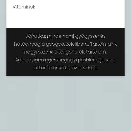
Vitaminok
JóPatika: minden ami gyógyszer és
hatóanyag a gyógykezelésben... Tartalmaink
nagyrésze AI által generált tartalom.
Amennyiben egészségügyi problémája van,
akkor keresse fel az orvosát.