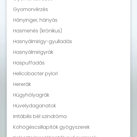
Gyomorvérzés
Hányinger, hányás
Hasmenés (krónikus)
Hasnyálmirigy-gyulladás
Hasnyálmirigyrák
Haspuffadás
Helicobacter pylori
Hererák
Húgyhólyagrák
Hüvelydaganatok
Irritábilis bél szindróma
Köhögéscsillapítók gyógyszerek