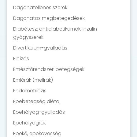
Daganatellenes szerek
Daganatos megbetegedések
Diabétesz: antidiabetikumok, inzulin
gyógyszerek
Divertikulum-gyulladás
Elhízás
Emésztőrendszeri betegségek
Emlőrák (mellrák)
Endometriózis
Epebetegség diéta
Epehólyag-gyulladás
Epehólyagrák
Epekő, epekövesség