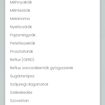
Méhnyakrák
Méhtestrák
Melanoma
Nyelőcsőrák
Pajzsmirigyrák
Petefészekrák
Prosztatarák
Reflux (GERD)
Reflux, savcsökkentők gyógyszerek
Sugárterápia
Szájüregi daganatok
Székrekedés
Szövettan