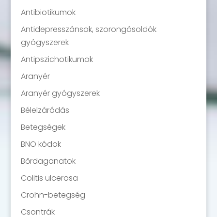
Antibiotikumok
Antidepresszánsok, szorongásoldók
gyógyszerek
Antipszichotikumok
Aranyér
Aranyér gyógyszerek
Bélelzáródás
Betegségek
BNO kódok
Bőrdaganatok
Colitis ulcerosa
Crohn-betegség
Csontrák