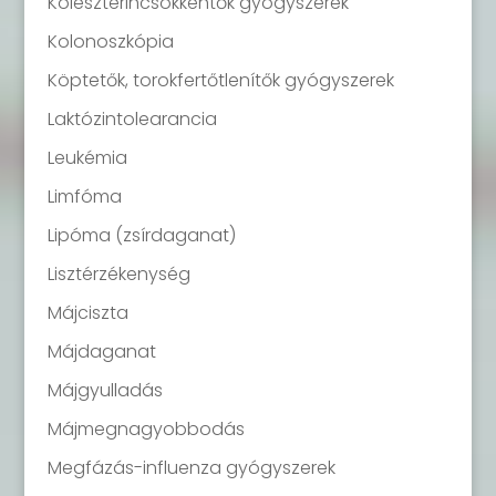
Koleszterincsökkentők gyógyszerek
Kolonoszkópia
Köptetők, torokfertőtlenítők gyógyszerek
Laktózintolearancia
Leukémia
Limfóma
Lipóma (zsírdaganat)
Lisztérzékenység
Májciszta
Májdaganat
Májgyulladás
Májmegnagyobbodás
Megfázás-influenza gyógyszerek