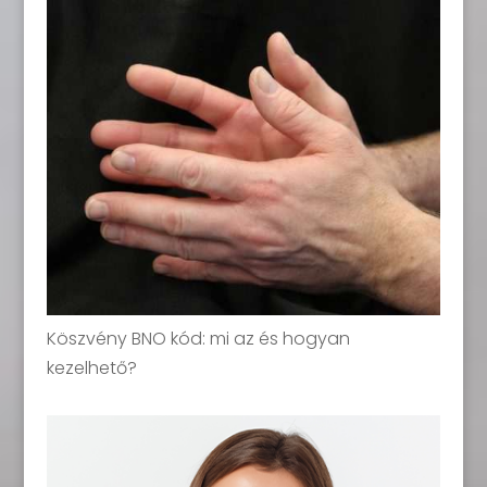
Köszvény BNO kód: mi az és hogyan
kezelhető?