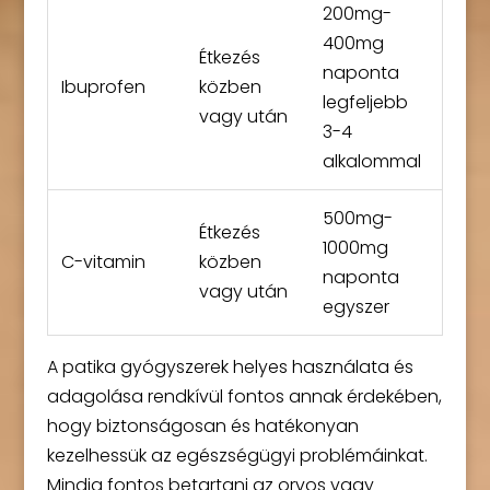
200mg-
400mg
Étkezés
naponta
Ibuprofen
közben
legfeljebb
vagy után
3-4
alkalommal
500mg-
Étkezés
1000mg
C-vitamin
közben
naponta
vagy után
egyszer
A patika gyógyszerek helyes használata és
adagolása rendkívül fontos annak érdekében,
hogy biztonságosan és hatékonyan
kezelhessük az egészségügyi problémáinkat.
Mindig fontos betartani az orvos vagy