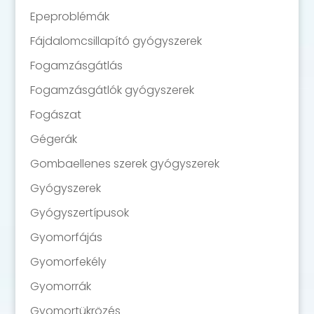
Epeproblémák
Fájdalomcsillapító gyógyszerek
Fogamzásgátlás
Fogamzásgátlók gyógyszerek
Fogászat
Gégerák
Gombaellenes szerek gyógyszerek
Gyógyszerek
Gyógyszertípusok
Gyomorfájás
Gyomorfekély
Gyomorrák
Gyomortükrözés