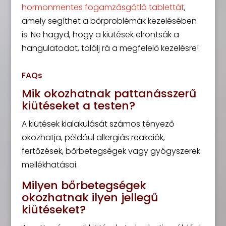
hormonmentes fogamzásgátló tablettát
,
amely segíthet a bőrproblémák kezelésében
is. Ne hagyd, hogy a kiütések elrontsák a
hangulatodat, találj rá a megfelelő kezelésre!
FAQs
Mik okozhatnak pattanásszerű
kiütéseket a testen?
A kiütések kialakulását számos tényező
okozhatja, például allergiás reakciók,
fertőzések, bőrbetegségek vagy gyógyszerek
mellékhatásai.
Milyen bőrbetegségek
okozhatnak ilyen jellegű
kiütéseket?