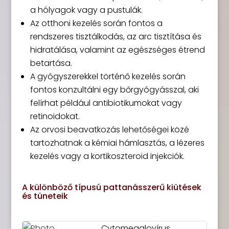
a hólyagok vagy a pustulák.
Az otthoni kezelés során fontos a
rendszeres tisztálkodás, az arc tisztítása és
hidratálása, valamint az egészséges étrend
betartása.
A gyógyszerekkel történő kezelés során
fontos konzultálni egy bőrgyógyásszal, aki
felírhat például antibiotikumokat vagy
retinoidokat.
Az orvosi beavatkozás lehetőségei közé
tartozhatnak a kémiai hámlasztás, a lézeres
kezelés vagy a kortikoszteroid injekciók.
A különböző típusú pattanásszerű kiütések
és tüneteik
Cytomegalovírus