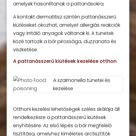
amelyek hasonlítanak a pattanásokra.
A kontakt dermatitisz szintén pattanásszerű
kiütéseket okozhat, amelyet allergiás reakciók
vagy irritáló anyagok váltanak ki. A tünetek
közé tartozik a bőr pirossága, duzzanata és
viszketése.
A pattanásszerű kiütések kezelése otthon
A szalmonella tünetei és
kezelése
Otthoni kezelési lehetőségek széles skálája áll
rendelkezésre a pattanásszerű kiütések
enyhítésére. Az első lépés a bőr megfelelő
tisztítása, amelyhez kíméletes arctisztítók