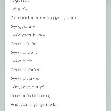
Fogászat
Gégerák
Gombaellenes szerek gyógyszerek
Gyógyszerek
Gyógyszertípusok
Gyomorfájás
Gyomorfekély
Gyomorrák
Gyomortükrözés
Gyomorvérzés
Hányinger, hányás
Hasmenés (krónikus)
Hasnyálmirigy-gyulladás