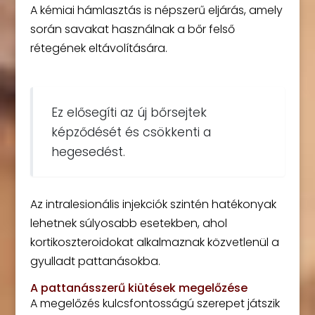
A kémiai hámlasztás is népszerű eljárás, amely
során savakat használnak a bőr felső
rétegének eltávolítására.
Ez elősegíti az új bőrsejtek
képződését és csökkenti a
hegesedést.
Az intralesionális injekciók szintén hatékonyak
lehetnek súlyosabb esetekben, ahol
kortikoszteroidokat alkalmaznak közvetlenül a
gyulladt pattanásokba.
A pattanásszerű kiütések megelőzése
A megelőzés kulcsfontosságú szerepet játszik