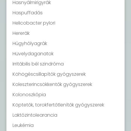
Hasnyálmirigyrák
Haspuffadás
Helicobacter pylori
Hererák
Húgyhólyagrák
Hüvelydaganatok
Irritábilis bél szindróma
Köhögéscsillapítók gyógyszerek
Koleszterincsökkentők gyógyszerek
Kolonoszkópia
Köptetők, torokfertőtlenítők gyógyszerek
Laktózintolearancia
Leukémia