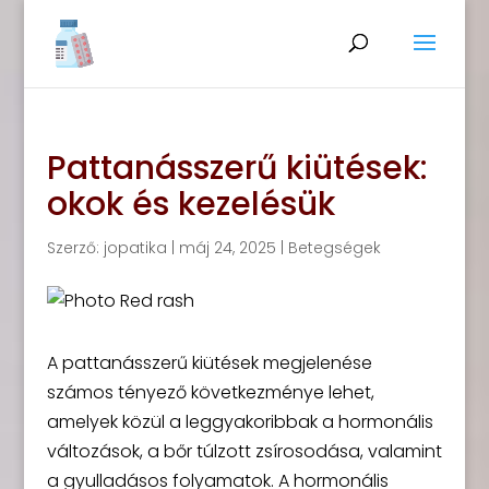
Pattanásszerű kiütések:
okok és kezelésük
Szerző:
jopatika
|
máj 24, 2025
|
Betegségek
A pattanásszerű kiütések megjelenése
számos tényező következménye lehet,
amelyek közül a leggyakoribbak a hormonális
változások, a bőr túlzott zsírosodása, valamint
a gyulladásos folyamatok. A hormonális