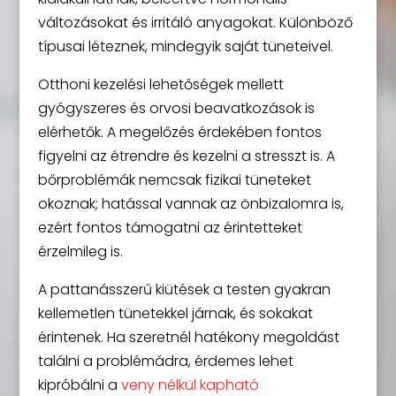
változásokat és irritáló anyagokat. Különböző
típusai léteznek, mindegyik saját tüneteivel.
Otthoni kezelési lehetőségek mellett
gyógyszeres és orvosi beavatkozások is
elérhetők. A megelőzés érdekében fontos
figyelni az étrendre és kezelni a stresszt is. A
bőrproblémák nemcsak fizikai tüneteket
okoznak; hatással vannak az önbizalomra is,
ezért fontos támogatni az érintetteket
érzelmileg is.
A pattanásszerű kiütések a testen gyakran
kellemetlen tünetekkel járnak, és sokakat
érintenek. Ha szeretnél hatékony megoldást
találni a problémádra, érdemes lehet
kipróbálni a
veny nélkül kapható