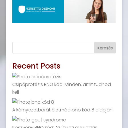
Keresés
Recent Posts
Csípőprotézis BNO kód: Minden, amit tudnod
kell
A környezetbarát életmód bno kód 8 alapján
Köszvény BNO kód: Az ízületi gyulladás