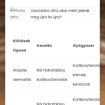
Visszatérő afta okai: miért jelenik
meg újra és újra?
Kiütések
Kezelés
Gyógyszer
típusa
Kortikoszteroid
Atópiás
Bőr hidratálása,
krémek,
dermatitis
kortikoszteroidok
kenőcsök
Kortikoszteroid
Bőr hidratálása,