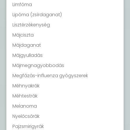
Limfóma
Lipóma (zsírdaganat)
Lisztérzékenység
Májciszta
Májdaganat
Májgyulladás
Májmegnagyobbodás
Megfázás-influenza gyógyszerek
Méhnyakrák
Méhtestrák
Melanoma
Nyelőcsőrák
Pajzsmirigyrák