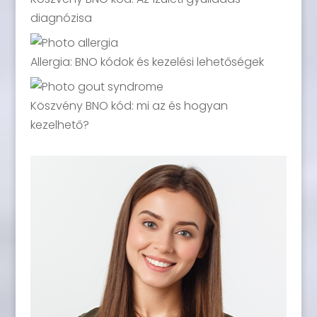
diagnózisa
Allergia: BNO kódok és kezelési lehetőségek
Köszvény BNO kód: mi az és hogyan
kezelhető?