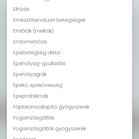
Elhízás
Emésztőrendszeri betegségek
Emlőrák (mellrák)
Endometriózis
Epebetegség diéta
Epehólyag-gyulladás
Epehólyagrák
Epekő, epekövesség
Epeproblémák
Fájdalomcsillapító gyógyszerek
Fogamzásgátlás
Fogamzásgátlók gyógyszerek