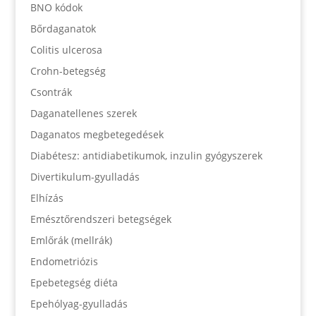
BNO kódok
Bőrdaganatok
Colitis ulcerosa
Crohn-betegség
Csontrák
Daganatellenes szerek
Daganatos megbetegedések
Diabétesz: antidiabetikumok, inzulin gyógyszerek
Divertikulum-gyulladás
Elhízás
Emésztőrendszeri betegségek
Emlőrák (mellrák)
Endometriózis
Epebetegség diéta
Epehólyag-gyulladás