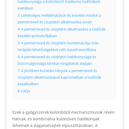
hatékonysága a különböző stádiumú tüdőrákok
esetében
3
Lehetséges mellékhatások és kezelési módok a
pemetrexed és ciszplatin alkalmazása során
4
A pemetrexed és ciszplatin alkalmazása a tüdőrák
kezelési protokolljában
5
A pemetrexed és ciszplatin kombinációja más
terápiás lehetőségekkel való összehasonlítása
6
A pemetrexed és ciszplatin hatékonysága és
biztonságossága klinikai vizsgálatok alapján
7
A jövőbeni kutatási irányok a pemetrexed és
ciszplatin alkalmazásával kapcsolatban a tüdőrák
kezelésében
8
FAQs
Ezek a gyógyszerek különböző mechanizmusok révén
hatnak, és kombinálva különösen hatékonyak
lehetnek a daganatsejtek elpusztításában. A