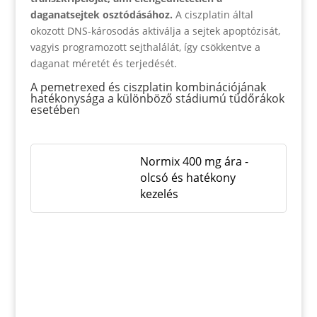
daganatsejtek osztódásához.
A ciszplatin által
okozott DNS-károsodás aktiválja a sejtek apoptózisát,
vagyis programozott sejthalálát, így csökkentve a
daganat méretét és terjedését.
A pemetrexed és ciszplatin kombinációjának
hatékonysága a különböző stádiumú tüdőrákok
esetében
Normix 400 mg ára -
olcsó és hatékony
kezelés