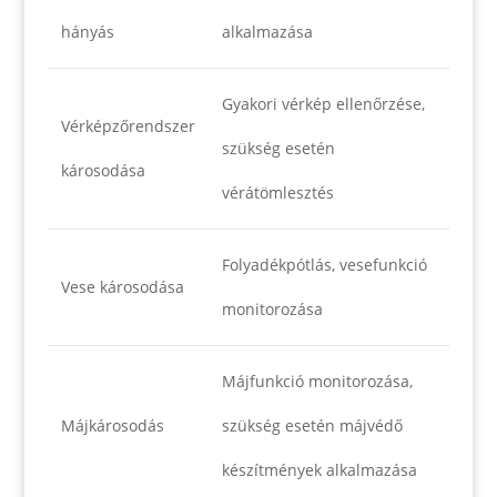
hányás
alkalmazása
Gyakori vérkép ellenőrzése,
Vérképzőrendszer
szükség esetén
károsodása
vérátömlesztés
Folyadékpótlás, vesefunkció
Vese károsodása
monitorozása
Májfunkció monitorozása,
Májkárosodás
szükség esetén májvédő
készítmények alkalmazása