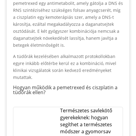
pemetrexed egy antimetabolit, amely gátolja a DNS és
RNS szintéziséhez szükséges folsav anyagcserét, míg
a ciszplatin egy kemoterápiás szer, amely a DNS-t
károsítja, ezáltal megakadályozza a daganatsejtek
osztódását. E két gyógyszer kombinációja nemcsak a
daganatsejtek növekedését lassítja, hanem javítja a
betegek életminőségét is.
A tüdőrák kezelésében alkalmazott protokollokban
egyre inkább előtérbe kerül ez a kombináció, mivel
klinikai vizsgálatok során kedvező eredményeket
mutattak.
Hogyan működik a pemetrexed és ciszplatin a
tüdőrák ellen?
Természetes savlekötő
gyerekeknek: hogyan
segíthet a természetes
módszer a gyomorsav