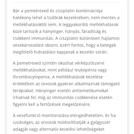
Bár a pemetrexed és ciszplatin kombinációja
hatékony lehet a tüdőrák kezelésében, nem mentes a
mellékhatásoktól sem. A leggyakoribb mellékhatások
közé tartozik a hányinger, hányás, fáradtság és
csökkent immunitás. A ciszplatin különösen hajlamos
vesekárosodást okozni, ezért fontos, hogy a betegek
megfelelő hidratálást kapjanak a kezelés során.
A pemetrexed szintén okozhat vérképzőszervi
mellékhatásokat, mint például leukopénia vagy
thrombocytopenia. A mellékhatások kezelése
érdekében az orvosok gyakran alkalmaznak támogató
terápiákat. Hányinger esetén antiemetikumokat
írhatnak fel, míg az immunitás csökkenése esetén
figyelni kell a fertőzések megelőzésére.
A vesefunkció monitorozása elengedhetetlen, és ha
szükséges, az orvosok módosíthatják a gyógyszer
adagját vagy alternatív kezelési lehetőségeket