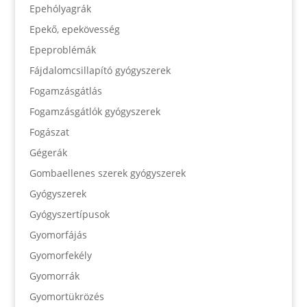
Epehólyagrák
Epekő, epekövesség
Epeproblémák
Fájdalomcsillapító gyógyszerek
Fogamzásgátlás
Fogamzásgátlók gyógyszerek
Fogászat
Gégerák
Gombaellenes szerek gyógyszerek
Gyógyszerek
Gyógyszertípusok
Gyomorfájás
Gyomorfekély
Gyomorrák
Gyomortükrözés