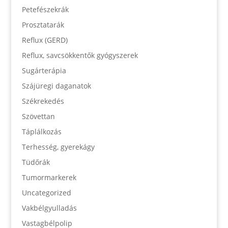
Petefészekrák
Prosztatarák
Reflux (GERD)
Reflux, savcsökkentők gyógyszerek
Sugárterápia
Szájüregi daganatok
Székrekedés
Szövettan
Táplálkozás
Terhesség, gyerekágy
Tüdőrák
Tumormarkerek
Uncategorized
Vakbélgyulladás
Vastagbélpolip