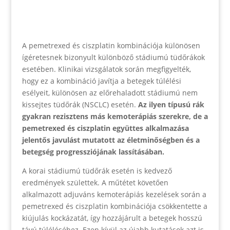
A pemetrexed és ciszplatin kombinációja különösen
ígéretesnek bizonyult különböző stádiumú tüdőrákok
esetében. Klinikai vizsgálatok során megfigyelték,
hogy ez a kombináció javítja a betegek túlélési
esélyeit, különösen az előrehaladott stádiumú nem
kissejtes tüdőrák (NSCLC) esetén.
Az ilyen típusú rák
gyakran rezisztens más kemoterápiás szerekre, de a
pemetrexed és ciszplatin együttes alkalmazása
jelentős javulást mutatott az életminőségben és a
betegség progressziójának lassításában.
A korai stádiumú tüdőrák esetén is kedvező
eredmények születtek. A műtétet követően
alkalmazott adjuváns kemoterápiás kezelések során a
pemetrexed és ciszplatin kombinációja csökkentette a
kiújulás kockázatát, így hozzájárult a betegek hosszú
távú túléléséhez. Ezen kívül az újabb kutatások azt is