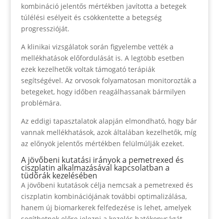
kombináció jelentős mértékben javította a betegek
túlélési esélyeit és csökkentette a betegség
progresszióját.
A klinikai vizsgálatok során figyelembe vették a
mellékhatások előfordulását is. A legtöbb esetben
ezek kezelhetők voltak támogató terápiák
segítségével. Az orvosok folyamatosan monitorozták a
betegeket, hogy időben reagálhassanak bármilyen
problémára.
Az eddigi tapasztalatok alapján elmondható, hogy bár
vannak mellékhatások, azok általában kezelhetők, míg
az előnyök jelentős mértékben felülmúlják ezeket.
A jövőbeni kutatási irányok a pemetrexed és
ciszplatin alkalmazásával kapcsolatban a
tüdőrák kezelésében
A jövőbeni kutatások célja nemcsak a pemetrexed és
ciszplatin kombinációjának további optimalizálása,
hanem új biomarkerek felfedezése is lehet, amelyek
segíthetnek előre jelezni a kezelés hatékonyságát.