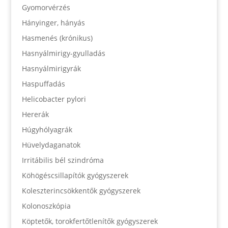
Gyomorvérzés
Hányinger, hányás
Hasmenés (krónikus)
Hasnyálmirigy-gyulladás
Hasnyálmirigyrák
Haspuffadás
Helicobacter pylori
Hererák
Húgyhólyagrák
Hüvelydaganatok
Irritábilis bél szindróma
Köhögéscsillapítók gyógyszerek
Koleszterincsökkentők gyógyszerek
Kolonoszkópia
Köptetők, torokfertőtlenítők gyógyszerek