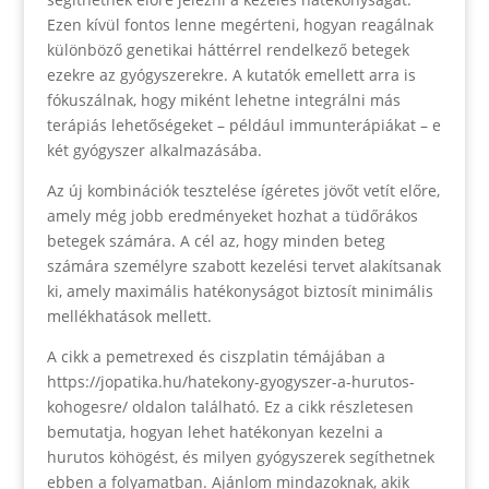
Ezen kívül fontos lenne megérteni, hogyan reagálnak
különböző genetikai háttérrel rendelkező betegek
ezekre az gyógyszerekre. A kutatók emellett arra is
fókuszálnak, hogy miként lehetne integrálni más
terápiás lehetőségeket – például immunterápiákat – e
két gyógyszer alkalmazásába.
Az új kombinációk tesztelése ígéretes jövőt vetít előre,
amely még jobb eredményeket hozhat a tüdőrákos
betegek számára. A cél az, hogy minden beteg
számára személyre szabott kezelési tervet alakítsanak
ki, amely maximális hatékonyságot biztosít minimális
mellékhatások mellett.
A cikk a pemetrexed és ciszplatin témájában a
https://jopatika.hu/hatekony-gyogyszer-a-hurutos-
kohogesre/ oldalon található. Ez a cikk részletesen
bemutatja, hogyan lehet hatékonyan kezelni a
hurutos köhögést, és milyen gyógyszerek segíthetnek
ebben a folyamatban. Ajánlom mindazoknak, akik