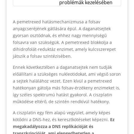
problémák kezelésében
A pemetrexed hatásmechanizmusa a folsav
anyagcseréjének gátlására épül. A daganatsejtek
gyorsan osztódnak, és ehhez nagy mennyiségű
folsavra van szükségük. A pemetrexed blokkolja a
dihidrofolát-reduktáz enzimet, amely kulcsszerepet
játszik a folsav szintézisében.
Ennek következtében a daganatsejtek nem tudják
előállítani a szükséges nukleotidokat, ami végső soron
a sejtek halálához vezet. Ezen kívül a pemetrexed
hatékonyan gátolja más folsav-érzékeny enzimeket is,
így széles spektrumú hatást gyakorol. A ciszplatin
működése eltérő, de szintén rendkívül hatékony.
A ciszplatin egy fém alapú vegyület, amely képes
kötődni a DNS-hez, és keresztkötéseket képezni.
Ez
megakadályozza a DNS replikációját és
transzkripcióját, ami elengedhetetlen a