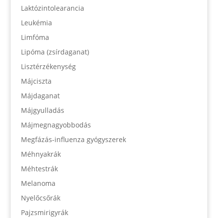
Laktózintolearancia
Leukémia
Limfóma
Lipóma (zsírdaganat)
Lisztérzékenység
Májciszta
Májdaganat
Májgyulladás
Májmegnagyobbodás
Megfázás-influenza gyógyszerek
Méhnyakrák
Méhtestrák
Melanoma
Nyelőcsőrák
Pajzsmirigyrák