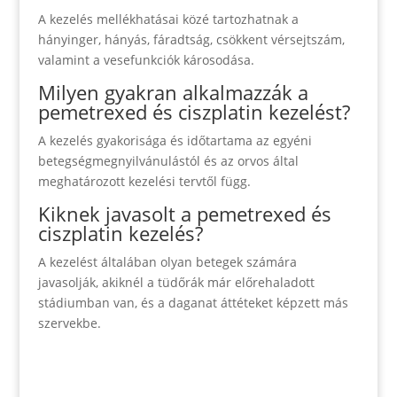
A kezelés mellékhatásai közé tartozhatnak a
hányinger, hányás, fáradtság, csökkent vérsejtszám,
valamint a vesefunkciók károsodása.
Milyen gyakran alkalmazzák a
pemetrexed és ciszplatin kezelést?
A kezelés gyakorisága és időtartama az egyéni
betegségmegnyilvánulástól és az orvos által
meghatározott kezelési tervtől függ.
Kiknek javasolt a pemetrexed és
ciszplatin kezelés?
A kezelést általában olyan betegek számára
javasolják, akiknél a tüdőrák már előrehaladott
stádiumban van, és a daganat áttéteket képzett más
szervekbe.