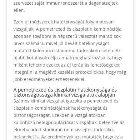
szervezet saját immunrendszerét a daganatsejtek
ellen.
Ezen új módszerek hatékonyságát folyamatosan
vizsgálják. A pemetrexed és ciszplatin kombinációja
azonban továbbra is népszerű választás marad sok
orvos számára, mivel jól bevált hatékonyságot
mutatott különböző stádiumú tüdőrákok esetén. Az
újabb kutatások célja annak meghatározása is, hogy
miként lehetne ezeket az új terápiás lehetőségeket
integrálni a meglévő kezelési protokollokba, hogy még
jobb eredményeket érhessenek el.
A pemetrexed és ciszplatin hatékonysága és
biztonságossága klinikai vizsgálatok alapján
Számos klinikai vizsgálat igazolta a pemetrexed és
ciszplatin kombinációjának hatékonyságát és
biztonságosságát. Ezekben a vizsgálatokban
különböző betegpopulációkat vizsgáltak, beleértve az
előrehaladott stádiumú nem kissejtes tüdőrákos
betegeket is. Az eredmények azt mutatták, hogy ez a