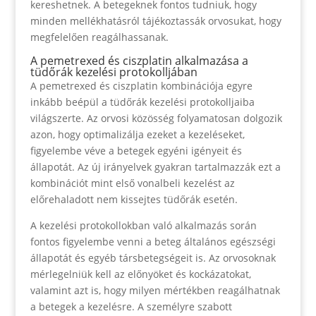
kereshetnek. A betegeknek fontos tudniuk, hogy
minden mellékhatásról tájékoztassák orvosukat, hogy
megfelelően reagálhassanak.
A pemetrexed és ciszplatin alkalmazása a
tüdőrák kezelési protokolljában
A pemetrexed és ciszplatin kombinációja egyre
inkább beépül a tüdőrák kezelési protokolljaiba
világszerte. Az orvosi közösség folyamatosan dolgozik
azon, hogy optimalizálja ezeket a kezeléseket,
figyelembe véve a betegek egyéni igényeit és
állapotát. Az új irányelvek gyakran tartalmazzák ezt a
kombinációt mint első vonalbeli kezelést az
előrehaladott nem kissejtes tüdőrák esetén.
A kezelési protokollokban való alkalmazás során
fontos figyelembe venni a beteg általános egészségi
állapotát és egyéb társbetegségeit is. Az orvosoknak
mérlegelniük kell az előnyöket és kockázatokat,
valamint azt is, hogy milyen mértékben reagálhatnak
a betegek a kezelésre. A személyre szabott