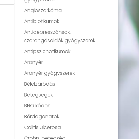
Angioszarkóma
Antibiotikumok
Antidepresszánsok,
szorongásoldók gyógyszerek
Antipszichotikumok
Aranyér
Aranyér gyógyszerek
Bélelzáródás
Betegségek
BNO kódok
Bőrdaganatok
Colitis ulcerosa
Crohn-betegség