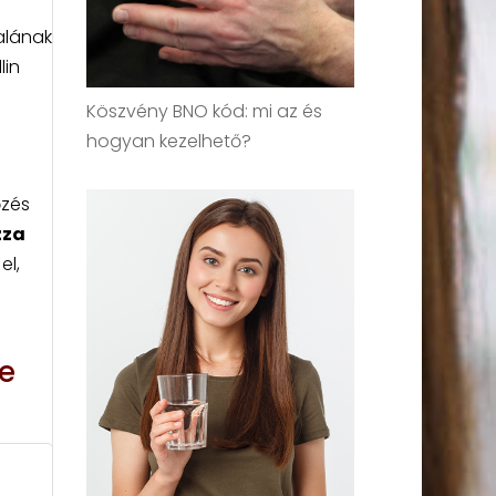
alának
lin
Köszvény BNO kód: mi az és
hogyan kezelhető?
őzés
zza
el,
re