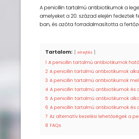
A penicillin tartalmú antibiotikumok a leg
amelyeket a 20. század elején fedeztek fel.
ban, és azóta forradalmasította a fertőz
Tartalom:
elrejtés
1
A penicillin tartalmú antibiotikumok hat
2
A penicillin tartalmú antibiotikumok alk
3
A penicillin tartalmú antibiotikumok me
4
A penicillin tartalmú antibiotikumok és 
5
A penicillin tartalmú antibiotikumok a
6
A penicillin tartalmú antibiotikumok é
7
Az alternatív kezelési lehetőségek a pen
8
FAQs