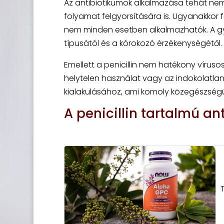
Az antibiotikumok alkalmazása tehát ne
folyamat felgyorsítására is. Ugyanakkor 
nem minden esetben alkalmazhatók. A g
típusától és a kórokozó érzékenységétől.
Emellett a penicillin nem hatékony víruso
helytelen használat vagy az indokolatlan
kialakulásához, ami komoly közegészségü
A penicillin tartalmú an