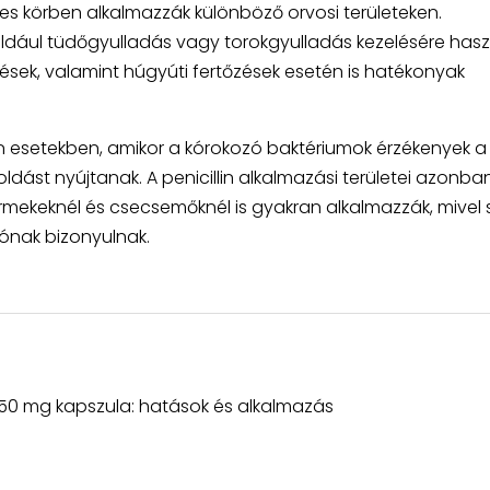
éles körben alkalmazzák különböző orvosi területeken.
éldául tüdőgyulladás vagy torokgyulladás kezelésére hasz
őzések, valamint húgyúti fertőzések esetén is hatékonyak
an esetekben, amikor a kórokozó baktériumok érzékenyek a
dást nyújtanak. A penicillin alkalmazási területei azonb
rmekeknél és csecsemőknél is gyakran alkalmazzák, mivel 
tónak bizonyulnak.
50 mg kapszula: hatások és alkalmazás