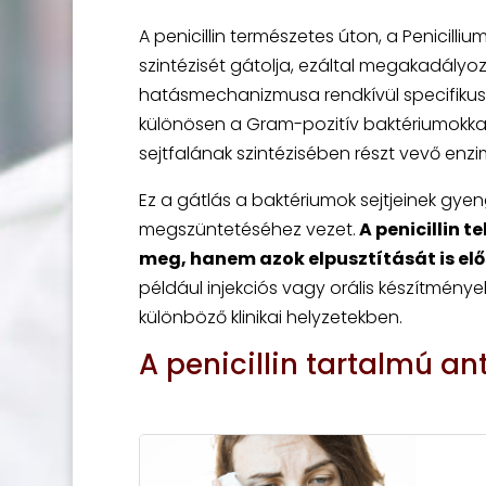
A penicillin természetes úton, a Penicil
szintézisét gátolja, ezáltal megakadályo
hatásmechanizmusa rendkívül specifikus,
különösen a Gram-pozitív baktériumokkal
sejtfalának szintézisében részt vevő enzim
Ez a gátlás a baktériumok sejtjeinek gyen
megszüntetéséhez vezet.
A penicillin 
meg, hanem azok elpusztítását is elő
például injekciós vagy orális készítmény
különböző klinikai helyzetekben.
A penicillin tartalmú an