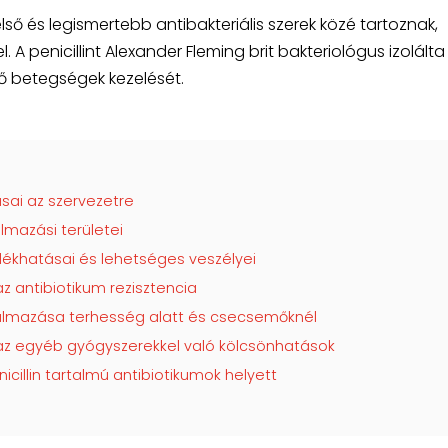
első és legismertebb antibakteriális szerek közé tartoznak,
 A penicillint Alexander Fleming brit bakteriológus izolálta
ő betegségek kezelését.
ásai az szervezetre
almazási területei
llékhatásai és lehetséges veszélyei
az antibiotikum rezisztencia
lkalmazása terhesség alatt és csecsemőknél
s az egyéb gyógyszerekkel való kölcsönhatások
icillin tartalmú antibiotikumok helyett