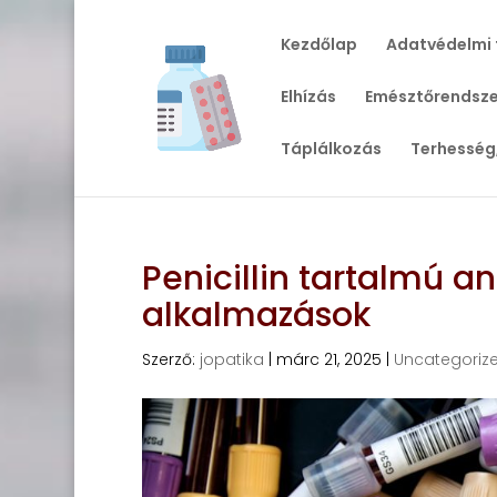
Kezdőlap
Adatvédelmi 
Elhízás
Emésztőrendsze
Táplálkozás
Terhesség
Penicillin tartalmú a
alkalmazások
Szerző:
jopatika
|
márc 21, 2025
|
Uncategoriz