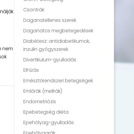
Csontrák
nálják
Daganatellenes szerek
Daganatos megbetegedések
Diabétesz: antidiabetikumok,
an nem
inzulin gyógyszerek
sok
Divertikulum-gyulladás
Elhízás
Emésztőrendszeri betegségek
Emlőrák (mellrák)
Endometriózis
Epebetegség diéta
Epehólyag-gyulladás
Epehólyagrák