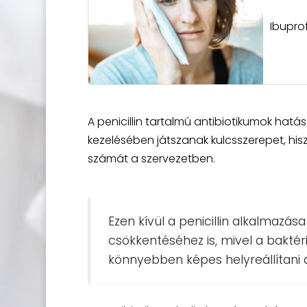
Ibupro
A penicillin tartalmú antibiotikumok hatá
kezelésében játszanak kulcsszerepet, hi
számát a szervezetben.
Ezen kívül a penicillin alkalmazá
csökkentéséhez is, mivel a bakté
könnyebben képes helyreállítani a