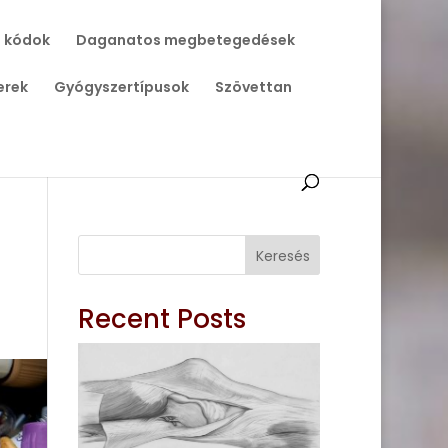
 kódok
Daganatos megbetegedések
erek
Gyógyszertípusok
Szövettan
Keresés
Recent Posts