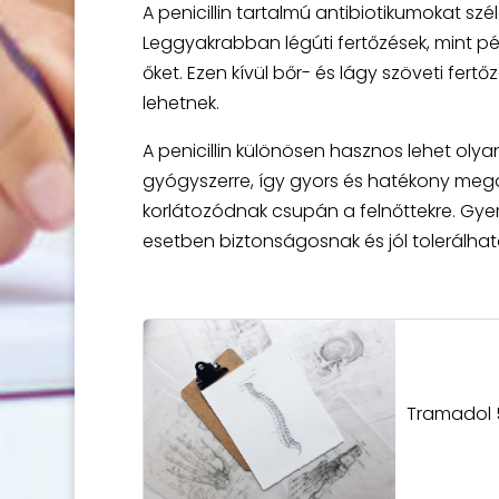
A penicillin tartalmú antibiotikumokat sz
Leggyakrabban légúti fertőzések, mint p
őket. Ezen kívül bőr- és lágy szöveti fert
lehetnek.
A penicillin különösen hasznos lehet oly
gyógyszerre, így gyors és hatékony megol
korlátozódnak csupán a felnőttekre. Gye
esetben biztonságosnak és jól tolerálha
Tramadol 