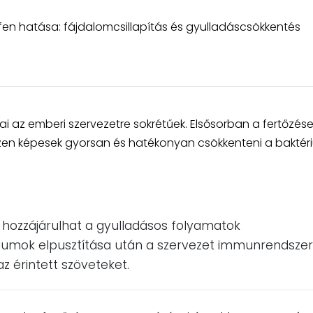
fen hatása: fájdalomcsillapítás és gyulladáscsökkentés
sai az emberi szervezetre sokrétűek. Elsősorban a fertőzés
szen képesek gyorsan és hatékonyan csökkenteni a bakté
sa hozzájárulhat a gyulladásos folyamatok
riumok elpusztítása után a szervezet immunrendsze
z érintett szöveteket.