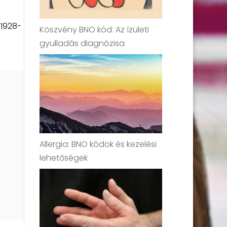
 1928-
Köszvény BNO kód: Az ízületi
gyulladás diagnózisa
Allergia: BNO kódok és kezelési
lehetőségek