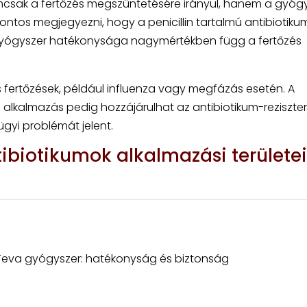
mcsak a fertőzés megszüntetésére irányul, hanem a gyógy
fontos megjegyezni, hogy a penicillin tartalmú antibiotiku
yógyszer hatékonysága nagymértékben függ a fertőzés
s fertőzések, például influenza vagy megfázás esetén. A
 alkalmazás pedig hozzájárulhat az antibiotikum-reziszte
gyi problémát jelent.
tibiotikumok alkalmazási területei
Teva gyógyszer: hatékonyság és biztonság