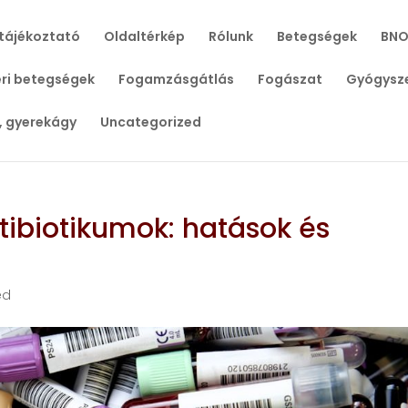
tájékoztató
Oldaltérkép
Rólunk
Betegségek
BNO
ri betegségek
Fogamzásgátlás
Fogászat
Gyógysz
, gyerekágy
Uncategorized
ntibiotikumok: hatások és
ed