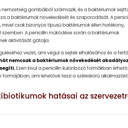
lium nemzetség gombáiból származik, és a baktériumok sejtf
zza a baktériumok növekedését és szaporodását. A penicil
 mivel csak bizonyos típusú baktériumok ellen hatékony,
 szemben. A penicillin működése során a baktériumok
ek aktivitását gátolja.
güléséhez vezet, ami végül a sejtek elhalásához és a fert
tehát nemcsak a baktériumok növekedését akadályo
segíti.
Ezen kívül a penicillin különböző formákban érhető 
ek formájában, ami lehetővé teszi a széleskörű alkalmazást
tibiotikumok hatásai az szervezet