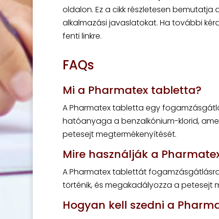
oldalon. Ez a cikk részletesen bemutatja
alkalmazási javaslatokat. Ha további ké
fenti linkre.
FAQs
Mi a Pharmatex tabletta?
A Pharmatex tabletta egy fogamzásgátló t
hatóanyaga a benzalkónium-klorid, ame
petesejt megtermékenyítését.
Mire használják a Pharmatex
A Pharmatex tablettát fogamzásgátlásra h
történik, és megakadályozza a petesejt 
Hogyan kell szedni a Pharma