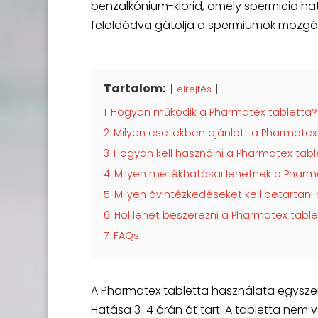
benzalkónium-klorid, amely spermicid hatá
feloldódva gátolja a spermiumok mozgás
Tartalom:
elrejtés
1
Hogyan működik a Pharmatex tabletta?
2
Milyen esetekben ajánlott a Pharmatex
3
Hogyan kell használni a Pharmatex tabl
4
Milyen mellékhatásai lehetnek a Pharm
5
Milyen óvintézkedéseket kell betartan
6
Hol lehet beszerezni a Pharmatex table
7
FAQs
A Pharmatex tabletta használata egyszerű:
Hatása 3-4 órán át tart. A tabletta nem 