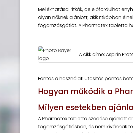
Mellékhatásai ritkák, de előfordulhat eny
olyan nőknek ajánlott, akik ritkábban él
fogamzásgátlót. A Pharmatex tabletta h
A cikk címe: Aspirin Pro
Fontos a használati utasítás pontos beta
Hogyan működik a Phar
Milyen esetekben ajánlo
A Pharmatex tabletta szedése ajánlott oly
fogamzásgátlásban, és nem kívánnak terh