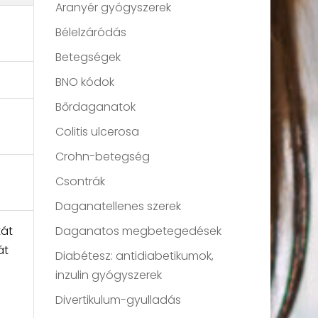
Aranyér gyógyszerek
Bélelzáródás
Betegségek
BNO kódok
Bőrdaganatok
Colitis ulcerosa
Crohn-betegség
Csontrák
Daganatellenes szerek
tát
Daganatos megbetegedések
át
Diabétesz: antidiabetikumok,
inzulin gyógyszerek
Divertikulum-gyulladás