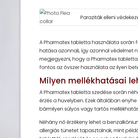
Paraziták elleni védeke
A Pharmatex tabletta használata során fo
hatása azonnali, így azonnal védelmet n
megjegyezni, hogy a Pharmatex tabletta 
fontos az óvszer használata az ilyen b
Milyen mellékhatásai l
A Pharmatex tabletta szedése során néhán
érzés a hüvelyben. Ezek általában enyhe
bármilyen súlyos vagy tartós mellékhatás
Néhány nő érzékeny lehet a benzalkónium-
allergiás tünetet tapasztalnak, mint pél