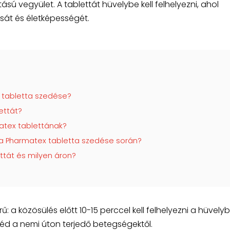
sú vegyület. A tablettát hüvelybe kell felhelyezni, ahol
át és életképességét.
 tabletta szedése?
ettát?
atex tablettának?
i a Pharmatex tabletta szedése során?
ttát és milyen áron?
 a közösülés előtt 10-15 perccel kell felhelyezni a hüvelyb
véd a nemi úton terjedő betegségektől.