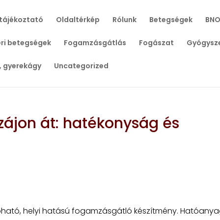
tájékoztató
Oldaltérkép
Rólunk
Betegségek
BNO
ri betegségek
Fogamzásgátlás
Fogászat
Gyógysz
, gyerekágy
Uncategorized
zájon át: hatékonyság és
apható, helyi hatású fogamzásgátló készítmény. Hatóany