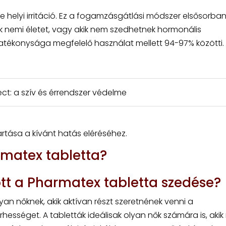
he helyi irritáció. Ez a fogamzásgátlási módszer elsősorba
nek nemi életet, vagy akik nem szedhetnek hormonális
atékonysága megfelelő használat mellett 94-97% közötti.
tect: a szív és érrendszer védelme
rtása a kívánt hatás eléréséhez.
matex tabletta?
tt a Pharmatex tabletta szedése?
an nőknek, akik aktívan részt szeretnének venni a
ességet. A tabletták ideálisak olyan nők számára is, aki