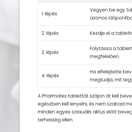
Vegyen be egy tab
1. lépés
azonos időpontba
2. lépés
Kezdje el a tablet
Folytassa a table
3. lépés
megfelelően.
Ha elfelejtette be
4. lépés
megtudja, mit teg
A Pharmatex tablettát szájon át kell beven
egészben kell lenyelni, és nem szabad m
minden egyes szexuális aktus előtt beve
terhesség ellen.