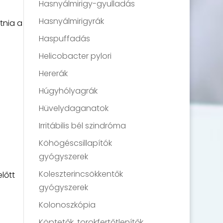
Hasnyálmirigy-gyulladás
Hasnyálmirigyrák
tnia a
Haspuffadás
Helicobacter pylori
Hererák
Húgyhólyagrák
Hüvelydaganatok
a
Irritábilis bél szindróma
Köhögéscsillapítók
gyógyszerek
Koleszterincsökkentők
lőtt
gyógyszerek
Kolonoszkópia
Köptetők, torokfertőtlenítők