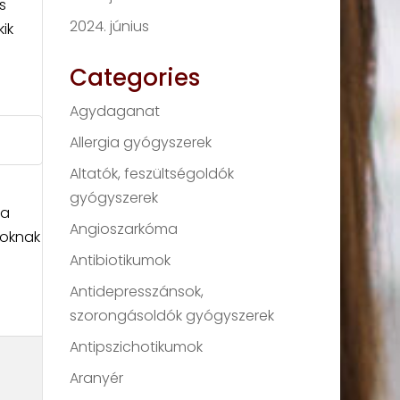
s
2024. június
ik
Categories
Agydaganat
Allergia gyógyszerek
Altatók, feszültségoldók
gyógyszerek
 a
Angioszarkóma
zoknak
Antibiotikumok
Antidepresszánsok,
szorongásoldók gyógyszerek
Antipszichotikumok
Aranyér