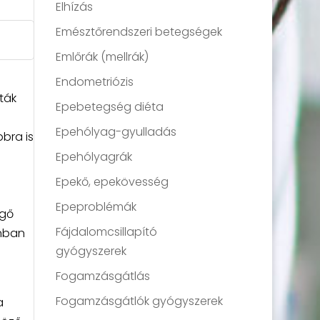
Elhízás
Emésztőrendszeri betegségek
Emlőrák (mellrák)
Endometriózis
ták
Epebetegség diéta
Epehólyag-gyulladás
bra is
Epehólyagrák
Epekő, epekövesség
Epeproblémák
égő
Fájdalomcsillapító
onban
gyógyszerek
Fogamzásgátlás
Fogamzásgátlók gyógyszerek
a