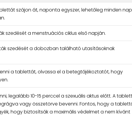
lettát szájon át, naponta egyszer, lehetőleg minden nap
n.
ták szedését a menstruációs ciklus első napján.
tták szedését a dobozban található utasításoknak
venni a tablettát, olvassa el a betegtájékoztatót, hogy
yen.
ni, legalább 10-15 perccel a szexuális aktus előtt. A tablet
egrágva vagy összetörve bevenni. Fontos, hogy a tablett
gyék, hogy biztosítsák a maximális védelmet a nem kívánt