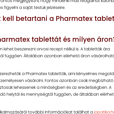
. Fontos megjegyezni, hogy mindenki más reagálhat külön
igyelni a saját testük jelzéseire.
 kell betartani a Pharmatex table
Pharmatex tablettát és milyen áron
ehet beszerezni orvosi recept nélkül is. A tabletták ára
től függően. Általában azonban elérhető áron vásárolhat
szerezhetők a Pharmatex tabletták, ami kényelmes megold
k személyesen vásárolni. Fontos azonban csak megbízható
biztosak lehessenek a minőségben és az eredetiségben. A
adó helytől és mennyiségtől függően, de általában elérhe
alkalmazásáról további információkat találhat a
jopatika.h