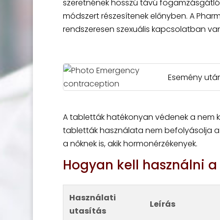
szeretnének hosszú távú fogamzásgátló 
módszert részesítenek előnyben. A Pharma
rendszeresen szexuális kapcsolatban va
Esemény után
A tabletták hatékonyan védenek a nem kí
tabletták használata nem befolyásolja a 
a nőknek is, akik hormonérzékenyek.
Hogyan kell használni a
Használati
Leírás
utasítás