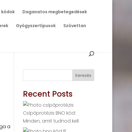
 kódok
Daganatos megbetegedések
erek
Gyógyszertípusok
Szövettan
Keresés
Recent Posts
Csípőprotézis BNO kód:
Minden, amit tudnod kell
aga a