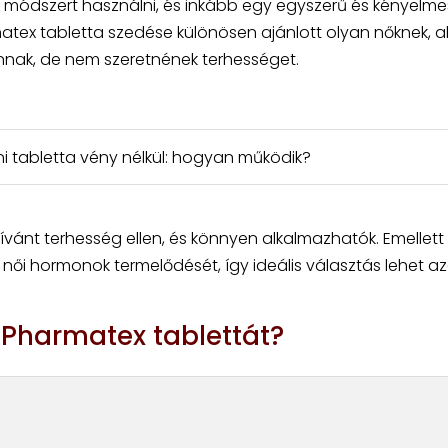
módszert használni, és inkább egy egyszerű és kényelme
tex tabletta szedése különösen ajánlott olyan nőknek, ak
nnak, de nem szeretnének terhességet.
i tabletta vény nélkül: hogyan működik?
vánt terhesség ellen, és könnyen alkalmazhatók. Emellett
női hormonok termelődését, így ideális választás lehet a
 Pharmatex tablettát?