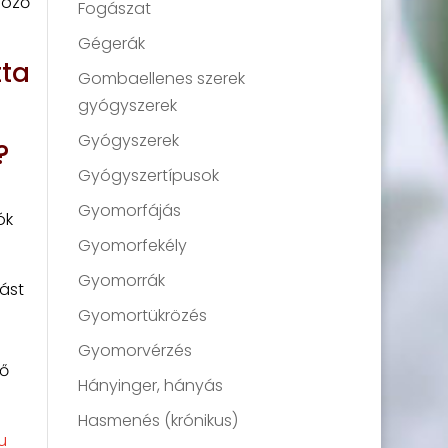
böző
Fogászat
Gégerák
tta
Gombaellenes szerek
gyógyszerek
Gyógyszerek
?
Gyógyszertípusok
Gyomorfájás
ók
Gyomorfekély
Gyomorrák
ást
Gyomortükrözés
Gyomorvérzés
tő
Hányinger, hányás
Hasmenés (krónikus)
u