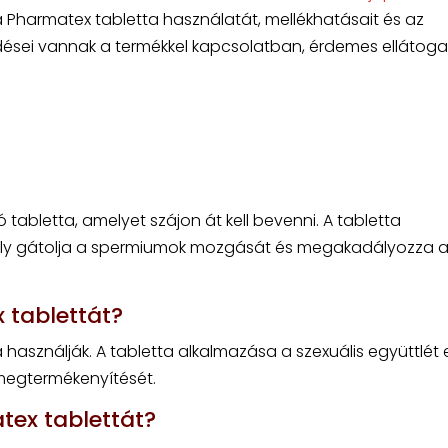
 a Pharmatex tabletta használatát, mellékhatásait és az
rdései vannak a termékkel kapcsolatban, érdemes ellátoga
abletta, amelyet szájon át kell bevenni. A tabletta
ly gátolja a spermiumok mozgását és megakadályozza 
 tablettát?
asználják. A tabletta alkalmazása a szexuális együttlét e
megtermékenyítését.
tex tablettát?