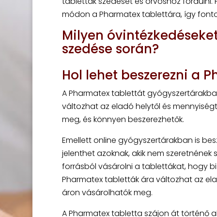
tabletták szedését és orvoshoz fordulni
módon a Pharmatex tablettára, így fontos f
Milyen óvintézkedéseket
szedése során?
Hol lehet beszerezni a 
A Pharmatex tablettát gyógyszertárakban l
változhat az eladó helytől és mennyiség
meg, és könnyen beszerezhetők.
Emellett online gyógyszertárakban is be
jelenthet azoknak, akik nem szeretnéne
forrásból vásárolni a tablettákat, hogy 
Pharmatex tabletták ára változhat az el
áron vásárolhatók meg.
A Pharmatex tabletta szájon át történő 