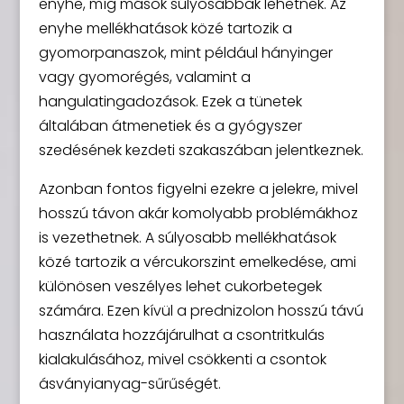
enyhe, míg mások súlyosabbak lehetnek. Az
enyhe mellékhatások közé tartozik a
gyomorpanaszok, mint például hányinger
vagy gyomorégés, valamint a
hangulatingadozások. Ezek a tünetek
általában átmenetiek és a gyógyszer
szedésének kezdeti szakaszában jelentkeznek.
Azonban fontos figyelni ezekre a jelekre, mivel
hosszú távon akár komolyabb problémákhoz
is vezethetnek. A súlyosabb mellékhatások
közé tartozik a vércukorszint emelkedése, ami
különösen veszélyes lehet cukorbetegek
számára. Ezen kívül a prednizolon hosszú távú
használata hozzájárulhat a csontritkulás
kialakulásához, mivel csökkenti a csontok
ásványianyag-sűrűségét.