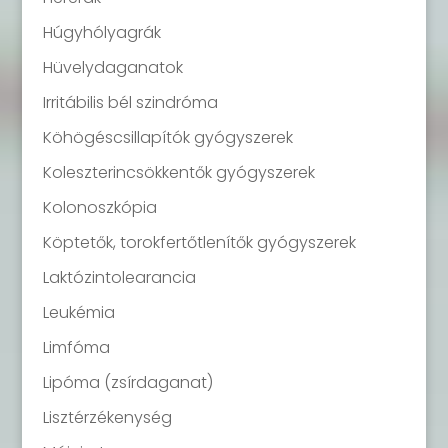
Húgyhólyagrák
Hüvelydaganatok
Irritábilis bél szindróma
Köhögéscsillapítók gyógyszerek
Koleszterincsökkentők gyógyszerek
Kolonoszkópia
Köptetők, torokfertőtlenítők gyógyszerek
Laktózintolearancia
Leukémia
Limfóma
Lipóma (zsírdaganat)
Lisztérzékenység