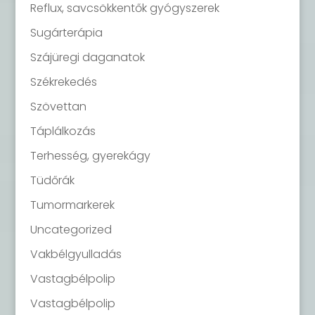
Reflux, savcsökkentők gyógyszerek
Sugárterápia
Szájüregi daganatok
Székrekedés
Szövettan
Táplálkozás
Terhesség, gyerekágy
Tüdőrák
Tumormarkerek
Uncategorized
Vakbélgyulladás
Vastagbélpolip
Vastagbélpolip