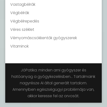
Vastagbélrák
Végbélrák
Végbélrepedés
Véres széklet
Vérnyomáscsökkentők gyógyszerek
Vitaminok
JóPatika: minden ami gyógyszer és
hatóanyag a gyógykezelésben... Tartalmaink
nagyrésze AI által generált tartalom.
Amennyiben egészségügyi problémája van,
akkor keresse fel az orvosát.