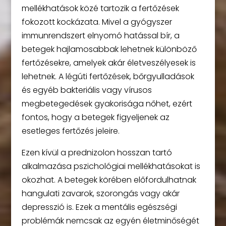
mellékhatások közé tartozik a fertőzések
fokozott kockázata. Mivel a gyógyszer
immunrendszert elnyomó hatással bír, a
betegek hajlamosabbak lehetnek különböző
fertőzésekre, amelyek akár életveszélyesek is
lehetnek. A légúti fertőzések, bőrgyulladások
és egyéb bakteriális vagy vírusos
megbetegedések gyakorisága nőhet, ezért
fontos, hogy a betegek figyeljenek az
esetleges fertőzés jeleire.
Ezen kívül a prednizolon hosszan tartó
alkalmazása pszichológiai mellékhatásokat is
okozhat. A betegek körében előfordulhatnak
hangulati zavarok, szorongás vagy akár
depresszió is. Ezek a mentális egészségi
problémák nemcsak az egyén életminőségét