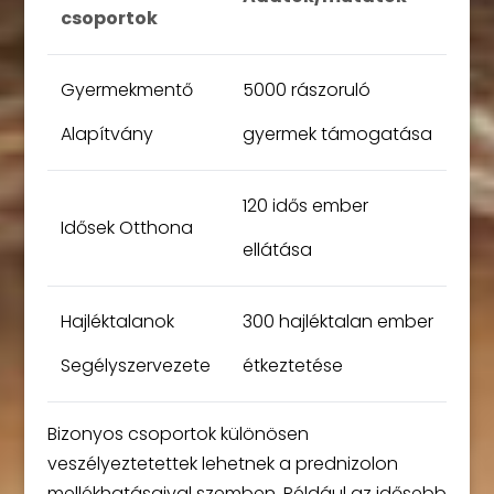
csoportok
Gyermekmentő
5000 rászoruló
Alapítvány
gyermek támogatása
120 idős ember
Idősek Otthona
ellátása
Hajléktalanok
300 hajléktalan ember
Segélyszervezete
étkeztetése
Bizonyos csoportok különösen
veszélyeztetettek lehetnek a prednizolon
mellékhatásaival szemben. Például az idősebb