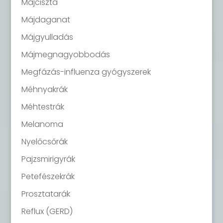
Májciszta
Májdaganat
Májgyulladás
Májmegnagyobbodás
Megfázás-influenza gyógyszerek
Méhnyakrák
Méhtestrák
Melanoma
Nyelőcsőrák
Pajzsmirigyrák
Petefészekrák
Prosztatarák
Reflux (GERD)