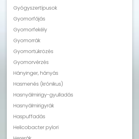
Gyógyszertípusok
Gyomorfájás
Gyomorfekély
Gyomorrák
Gyomortükrözés
Gyomorvérzés
Hányinger, hányás
Hasmenés (krónikus)
Hasnyálmirigy-gyulladás
Hasnyálmirigyrák
Haspuffadás
Helicobacter pylori
Hererák