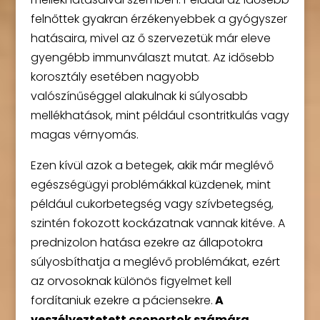
felnőttek gyakran érzékenyebbek a gyógyszer
hatásaira, mivel az ő szervezetük már eleve
gyengébb immunválaszt mutat. Az idősebb
korosztály esetében nagyobb
valószínűséggel alakulnak ki súlyosabb
mellékhatások, mint például csontritkulás vagy
magas vérnyomás.
Ezen kívül azok a betegek, akik már meglévő
egészségügyi problémákkal küzdenek, mint
például cukorbetegség vagy szívbetegség,
szintén fokozott kockázatnak vannak kitéve. A
prednizolon hatása ezekre az állapotokra
súlyosbíthatja a meglévő problémákat, ezért
az orvosoknak különös figyelmet kell
fordítaniuk ezekre a páciensekre.
A
veszélyeztetett csoportok számára