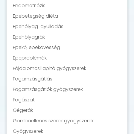
Endometriózis
Epebetegség diéta
Epehólyag-gyulladás
Epehólyagrák
Epekő, epekövesség
Epeproblémák
Fájdalomcsillapító gyógyszerek
Fogamzásgátlás
Fogamzásgátlók gyógyszerek
Fogászat
Gégerák
Gombaellenes szerek gyógyszerek
Gyógyszerek