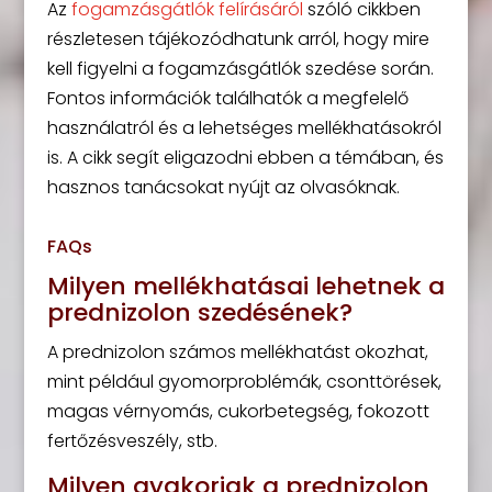
Az
fogamzásgátlók felírásáról
szóló cikkben
részletesen tájékozódhatunk arról, hogy mire
kell figyelni a fogamzásgátlók szedése során.
Fontos információk találhatók a megfelelő
használatról és a lehetséges mellékhatásokról
is. A cikk segít eligazodni ebben a témában, és
hasznos tanácsokat nyújt az olvasóknak.
FAQs
Milyen mellékhatásai lehetnek a
prednizolon szedésének?
A prednizolon számos mellékhatást okozhat,
mint például gyomorproblémák, csonttörések,
magas vérnyomás, cukorbetegség, fokozott
fertőzésveszély, stb.
Milyen gyakoriak a prednizolon