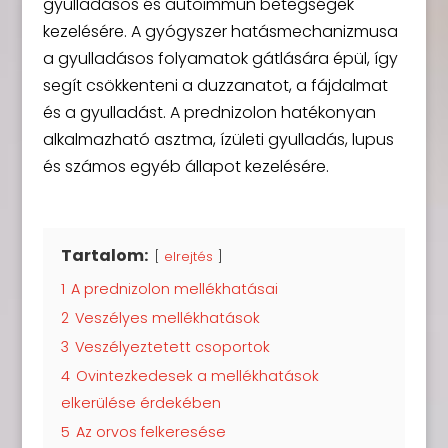
gyulladásos és autoimmun betegségek
kezelésére. A gyógyszer hatásmechanizmusa
a gyulladásos folyamatok gátlására épül, így
segít csökkenteni a duzzanatot, a fájdalmat
és a gyulladást. A prednizolon hatékonyan
alkalmazható asztma, ízületi gyulladás, lupus
és számos egyéb állapot kezelésére.
Tartalom:
elrejtés
1
A prednizolon mellékhatásai
2
Veszélyes mellékhatások
3
Veszélyeztetett csoportok
4
Ovintezkedesek a mellékhatások
elkerülése érdekében
5
Az orvos felkeresése