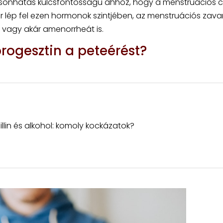
lcsönhatás kulcsfontosságú ahhoz, hogy a menstruációs ci
 lép fel ezen hormonok szintjében, az menstruációs zava
t vagy akár amenorrheát is.
rogesztin a peteérést?
llin és alkohol: komoly kockázatok?