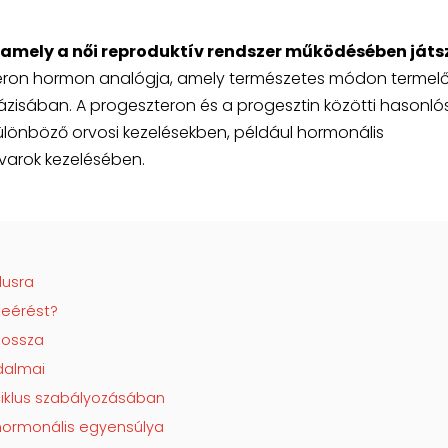
 amely a női reproduktív rendszer működésében játs
eron hormon analógja, amely természetes módon termelő
ázisában. A progeszteron és a progesztin közötti hasonl
ülönböző orvosi kezelésekben, például hormonális
arok kezelésében.
lusra
teérést?
hossza
jdalmai
ciklus szabályozásában
 hormonális egyensúlya