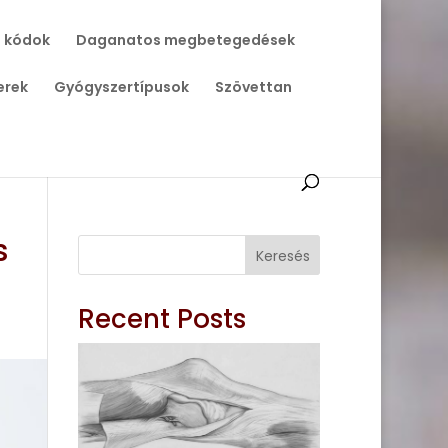
 kódok
Daganatos megbetegedések
erek
Gyógyszertípusok
Szövettan
s
Keresés
Recent Posts