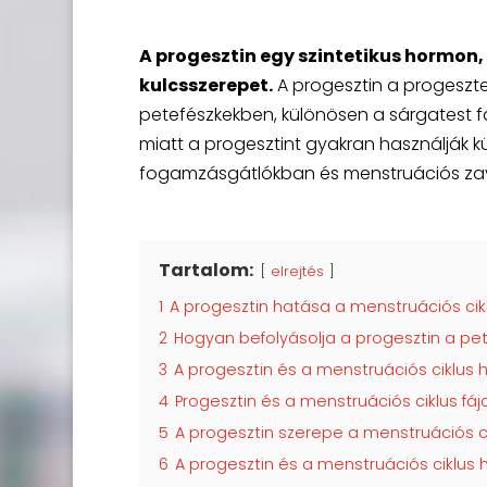
A progesztin egy szintetikus hormon,
kulcsszerepet.
A progesztin a progeszt
petefészkekben, különösen a sárgatest f
miatt a progesztint gyakran használják k
fogamzásgátlókban és menstruációs zav
Tartalom:
elrejtés
1
A progesztin hatása a menstruációs cik
2
Hogyan befolyásolja a progesztin a pe
3
A progesztin és a menstruációs ciklus 
4
Progesztin és a menstruációs ciklus fá
5
A progesztin szerepe a menstruációs 
6
A progesztin és a menstruációs ciklus