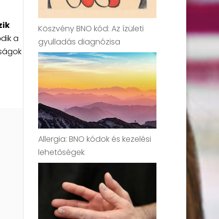
zik
Köszvény BNO kód: Az ízületi
dik a
gyulladás diagnózisa
óságok
Allergia: BNO kódok és kezelési
lehetőségek