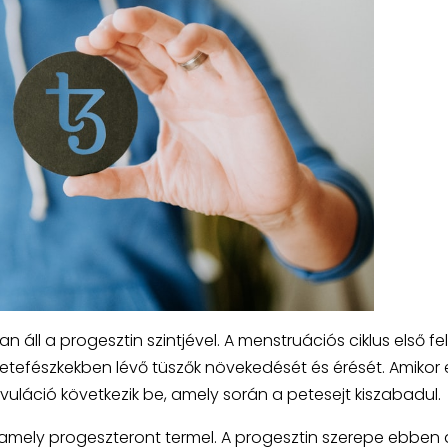
áll a progesztin szintjével. A menstruációs ciklus első f
petefészkekben lévő tüszők növekedését és érését. Amikor
 ovuláció következik be, amely során a petesejt kiszabadul.
 amely progeszteront termel. A progesztin szerepe ebben 