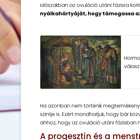
időszakban az ovuláció utáni fázisra korl
nyálkahártyáját, hogy támogassa az
Hormo
válasz
Ha azonban nem történik megtermékenyíté
szintje is. Ezért mondhatjuk, hogy bár kö
ahhoz, hogy az ovuláció utáni fázisban m
A progesztin és a menst