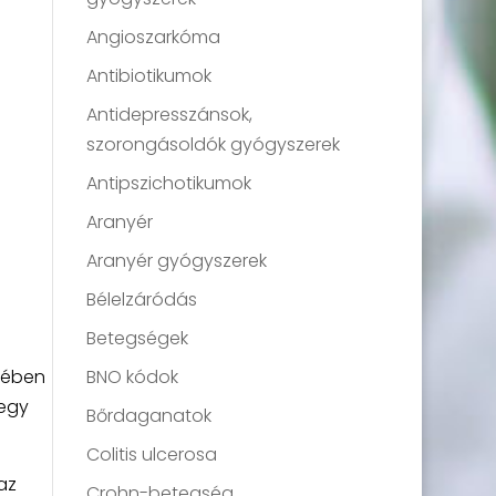
Angioszarkóma
Antibiotikumok
Antidepresszánsok,
szorongásoldók gyógyszerek
Antipszichotikumok
Aranyér
Aranyér gyógyszerek
Bélelzáródás
Betegségek
BNO kódok
elében
 egy
Bőrdaganatok
Colitis ulcerosa
az
Crohn-betegség