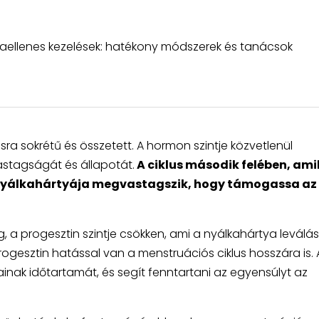
taellenes kezelések: hatékony módszerek és tanácsok
ra sokrétű és összetett. A hormon szintje közvetlenül
stagságát és állapotát.
A ciklus második felében, ami
h nyálkahártyája megvastagszik, hogy támogassa az
a progesztin szintje csökken, ami a nyálkahártya leválás
ogesztin hatással van a menstruációs ciklus hosszára is. 
sainak időtartamát, és segít fenntartani az egyensúlyt az