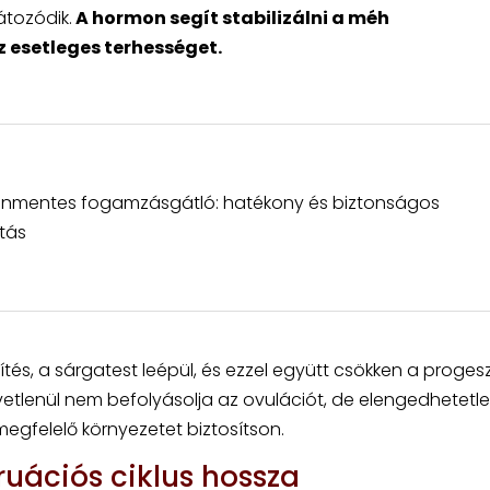
átozódik.
A hormon segít stabilizálni a méh
 esetleges terhességet.
nmentes fogamzásgátló: hatékony és biztonságos
tás
s, a sárgatest leépül, és ezzel együtt csökken a progesz
zvetlenül nem befolyásolja az ovulációt, de elengedhetetl
egfelelő környezetet biztosítson.
ruációs ciklus hossza