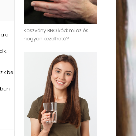
Köszvény BNO kód: mi az és
ja a
hogyan kezelhető?
ik,
zik be
ában