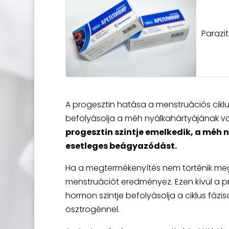
Parazi
A progesztin hatása a menstruációs ciklus
befolyásolja a méh nyálkahártyájának va
progesztin szintje emelkedik, a mé
esetleges beágyazódást.
Ha a megtermékenyítés nem történik meg, 
menstruációt eredményez. Ezen kívül a pr
hormon szintje befolyásolja a ciklus fázi
ösztrogénnel.