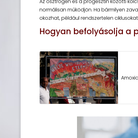
Az ösztrogén és a progesztin közötti kö
normálisan működjön. Ha bármilyen zavar
okozhat, például rendszertelen ciklusoka
Hogyan befolyásolja a p
Amoxici