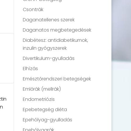
Csontrák
Daganatellenes szerek
Daganatos megbetegedések
Diabétesz: antidiabetikumok,
inzulin gyógyszerek
Divertikulum-gyulladás
Elhízás
Emésztőrendszeri betegségek
Emlőrák (mellrák)
tin
Endometriózis
en
Epebetegség diéta
Epehólyag-gyulladás
Epehólyagrák