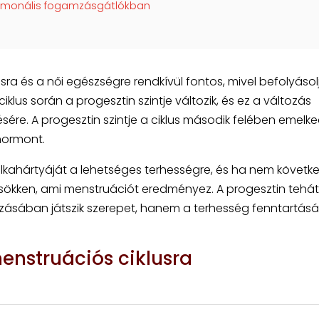
hormonális fogamzásgátlókban
ra és a női egészségre rendkívül fontos, mivel befolyásol
iklus során a progesztin szintje változik, és ez a változás
ére. A progesztin szintje a ciklus második felében emelked
 hormont.
lkahártyáját a lehetséges terhességre, és ha nem követke
csökken, ami menstruációt eredményez. A progesztin tehát
zásában játszik szerepet, hanem a terhesség fenntartás
enstruációs ciklusra