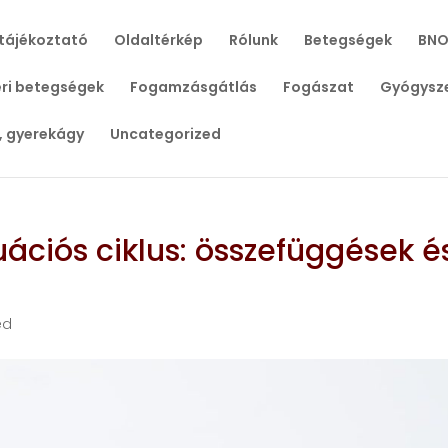
tájékoztató
Oldaltérkép
Rólunk
Betegségek
BNO
ri betegségek
Fogamzásgátlás
Fogászat
Gyógysz
, gyerekágy
Uncategorized
ációs ciklus: összefüggések é
ed