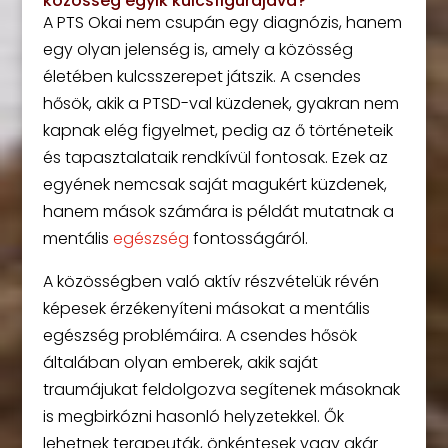
közösség egyik kulcsfigurájává?
A PTS Okai nem csupán egy diagnózis, hanem
egy olyan jelenség is, amely a közösség
életében kulcsszerepet játszik. A csendes
hősök, akik a PTSD-val küzdenek, gyakran nem
kapnak elég figyelmet, pedig az ő történeteik
és tapasztalataik rendkívül fontosak. Ezek az
egyének nemcsak saját magukért küzdenek,
hanem mások számára is példát mutatnak a
mentális
egészség
fontosságáról.
A közösségben való aktív részvételük révén
képesek érzékenyíteni másokat a mentális
egészség problémáira. A csendes hősök
általában olyan emberek, akik saját
traumájukat feldolgozva segítenek másoknak
is megbirkózni hasonló helyzetekkel. Ők
lehetnek terapeuták, önkéntesek vagy akár