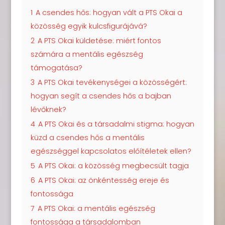
1
A csendes hős: hogyan vált a PTS Okai a
közösség egyik kulcsfigurájává?
2
A PTS Okai küldetése: miért fontos
számára a mentális egészség
támogatása?
3
A PTS Okai tevékenységei a közösségért:
hogyan segít a csendes hős a bajban
lévőknek?
4
A PTS Okai és a társadalmi stigma: hogyan
küzd a csendes hős a mentális
egészséggel kapcsolatos előítéletek ellen?
5
A PTS Okai: a közösség megbecsült tagja
6
A PTS Okai: az önkéntesség ereje és
fontossága
7
A PTS Okai: a mentális egészség
fontossága a társadalomban