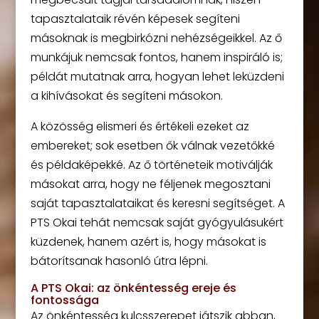
tapasztalataik révén képesek segíteni
másoknak is megbirkózni nehézségeikkel. Az ő
munkájuk nemcsak fontos, hanem inspiráló is;
példát mutatnak arra, hogyan lehet leküzdeni
a kihívásokat és segíteni másokon.
A közösség elismeri és értékeli ezeket az
embereket; sok esetben ők válnak vezetőkké
és példaképekké. Az ő történeteik motiválják
másokat arra, hogy ne féljenek megosztani
saját tapasztalataikat és keresni segítséget. A
PTS Okai tehát nemcsak saját gyógyulásukért
küzdenek, hanem azért is, hogy másokat is
bátorítsanak hasonló útra lépni.
A PTS Okai: az önkéntesség ereje és
fontossága
Az önkéntesség kulcsszerepet játszik abban,