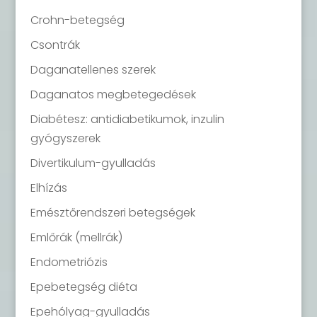
Crohn-betegség
Csontrák
Daganatellenes szerek
Daganatos megbetegedések
Diabétesz: antidiabetikumok, inzulin
gyógyszerek
Divertikulum-gyulladás
Elhízás
Emésztőrendszeri betegségek
Emlőrák (mellrák)
Endometriózis
Epebetegség diéta
Epehólyag-gyulladás