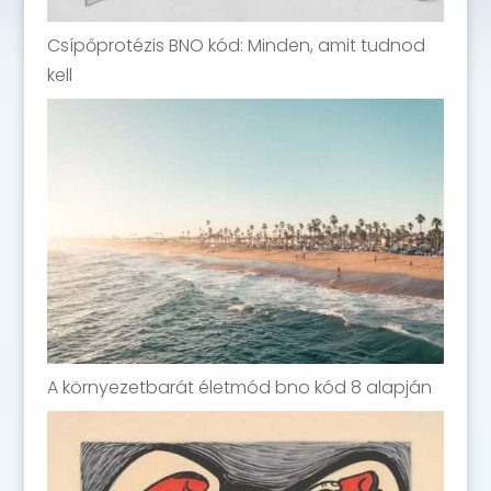
Csípőprotézis BNO kód: Minden, amit tudnod
kell
A környezetbarát életmód bno kód 8 alapján