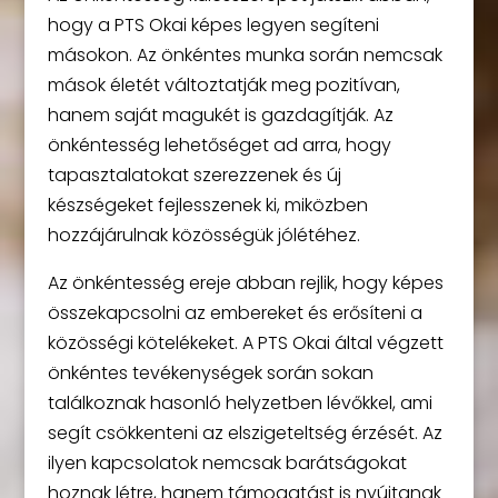
hogy a PTS Okai képes legyen segíteni
másokon. Az önkéntes munka során nemcsak
mások életét változtatják meg pozitívan,
hanem saját magukét is gazdagítják. Az
önkéntesség lehetőséget ad arra, hogy
tapasztalatokat szerezzenek és új
készségeket fejlesszenek ki, miközben
hozzájárulnak közösségük jólétéhez.
Az önkéntesség ereje abban rejlik, hogy képes
összekapcsolni az embereket és erősíteni a
közösségi kötelékeket. A PTS Okai által végzett
önkéntes tevékenységek során sokan
találkoznak hasonló helyzetben lévőkkel, ami
segít csökkenteni az elszigeteltség érzését. Az
ilyen kapcsolatok nemcsak barátságokat
hoznak létre, hanem támogatást is nyújtanak