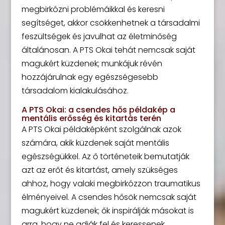
megbirkózni problémáikkal és keresni
segítséget, akkor csökkenhetnek a társadalmi
feszültségek és javulhat az életminőség
általánosan. A PTS Okai tehát nemcsak saját
magukért küzdenek; munkájuk révén
hozzájárulnak egy egészségesebb
társadalom kialakulásához.
A PTS Okai: a csendes hős példakép a
mentális erősség és kitartás terén
A PTS Okai példaképként szolgálnak azok
számára, akik küzdenek saját mentális
egészségükkel. Az ő történeteik bemutatják
azt az erőt és kitartást, amely szükséges
ahhoz, hogy valaki megbirkózzon traumatikus
élményeivel. A csendes hősök nemcsak saját
magukért küzdenek; ők inspirálják másokat is
arra, hogy ne adják fel és keressenek