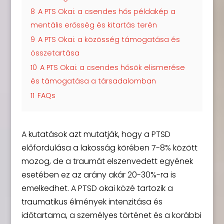
8
A PTS Okai: a csendes hős példakép a
mentális erősség és kitartás terén
9
A PTS Okai: a közösség támogatása és
összetartása
10
A PTS Okai: a csendes hősök elismerése
és támogatása a társadalomban
11
FAQs
A kutatások azt mutatják, hogy a PTSD
előfordulása a lakosság körében 7-8% között
mozog, de a traumát elszenvedett egyének
esetében ez az arány akár 20-30%-ra is
emelkedhet. A PTSD okai közé tartozik a
traumatikus élmények intenzitása és
időtartama, a személyes történet és a korábbi