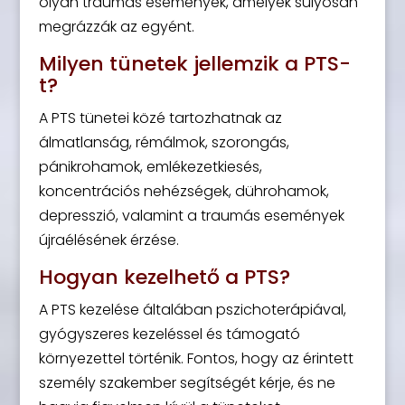
olyan traumás események, amelyek súlyosan
megrázzák az egyént.
Milyen tünetek jellemzik a PTS-
t?
A PTS tünetei közé tartozhatnak az
álmatlanság, rémálmok, szorongás,
pánikrohamok, emlékezetkiesés,
koncentrációs nehézségek, dührohamok,
depresszió, valamint a traumás események
újraélésének érzése.
Hogyan kezelhető a PTS?
A PTS kezelése általában pszichoterápiával,
gyógyszeres kezeléssel és támogató
környezettel történik. Fontos, hogy az érintett
személy szakember segítségét kérje, és ne