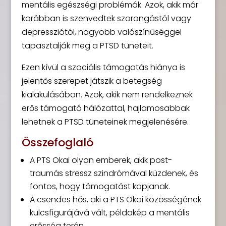
mentális egészségi problémák. Azok, akik már
korábban is szenvedtek szorongástól vagy
depressziótól, nagyobb valószínűséggel
tapasztalják meg a PTSD tüneteit.
Ezen kívül a szociális támogatás hiánya is
jelentős szerepet játszik a betegség
kialakulásában. Azok, akik nem rendelkeznek
erős támogató hálózattal, hajlamosabbak
lehetnek a PTSD tüneteinek megjelenésére.
Összefoglaló
A PTS Okai olyan emberek, akik post-
traumás stressz szindrómával küzdenek, és
fontos, hogy támogatást kapjanak.
A csendes hős, aki a PTS Okai közösségének
kulcsfigurájává vált, példakép a mentális
erősség terén.