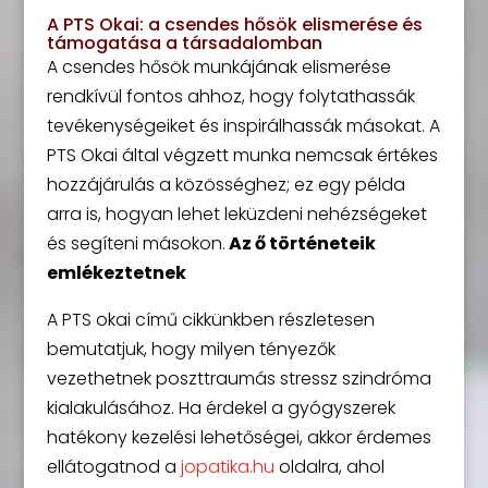
A PTS Okai: a csendes hősök elismerése és
támogatása a társadalomban
A csendes hősök munkájának elismerése
rendkívül fontos ahhoz, hogy folytathassák
tevékenységeiket és inspirálhassák másokat. A
PTS Okai által végzett munka nemcsak értékes
hozzájárulás a közösséghez; ez egy példa
arra is, hogyan lehet leküzdeni nehézségeket
és segíteni másokon.
Az ő történeteik
emlékeztetnek
A PTS okai című cikkünkben részletesen
bemutatjuk, hogy milyen tényezők
vezethetnek poszttraumás stressz szindróma
kialakulásához. Ha érdekel a gyógyszerek
hatékony kezelési lehetőségei, akkor érdemes
ellátogatnod a
jopatika.hu
oldalra, ahol