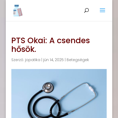
PTS Okai: A csendes
hősök.
Szerző:
jopatika
|
jún 14, 2025
|
Betegségek