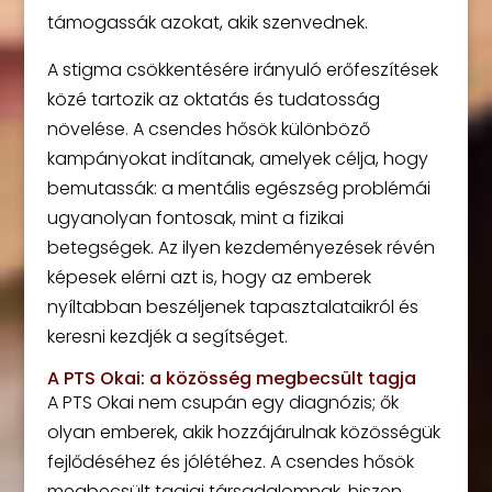
támogassák azokat, akik szenvednek.
A stigma csökkentésére irányuló erőfeszítések
közé tartozik az oktatás és tudatosság
növelése. A csendes hősök különböző
kampányokat indítanak, amelyek célja, hogy
bemutassák: a mentális egészség problémái
ugyanolyan fontosak, mint a fizikai
betegségek. Az ilyen kezdeményezések révén
képesek elérni azt is, hogy az emberek
nyíltabban beszéljenek tapasztalataikról és
keresni kezdjék a segítséget.
A PTS Okai: a közösség megbecsült tagja
A PTS Okai nem csupán egy diagnózis; ők
olyan emberek, akik hozzájárulnak közösségük
fejlődéséhez és jólétéhez. A csendes hősök
megbecsült tagjai társadalomnak, hiszen