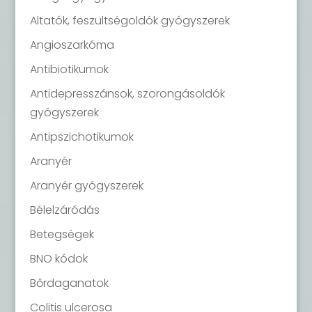
Altatók, feszültségoldók gyógyszerek
Angioszarkóma
Antibiotikumok
Antidepresszánsok, szorongásoldók
gyógyszerek
Antipszichotikumok
Aranyér
Aranyér gyógyszerek
Bélelzáródás
Betegségek
BNO kódok
Bőrdaganatok
Colitis ulcerosa