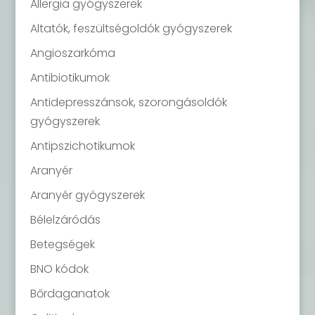
Allergia gyógyszerek
Altatók, feszültségoldók gyógyszerek
Angioszarkóma
Antibiotikumok
Antidepresszánsok, szorongásoldók
gyógyszerek
Antipszichotikumok
Aranyér
Aranyér gyógyszerek
Bélelzáródás
Betegségek
BNO kódok
Bőrdaganatok