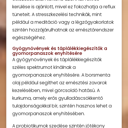
kerülése is ajánlott, mivel ez fokozhatja a reflux
tüneteit. A stresszkezelési technikák, mint
például a meditáció vagy a légzőgyakorlatok
szintén hozzájárulhatnak az emésztőrendszer
egészségéhez.
Gyógynövények és táplálékkiegészítők a
gyomorpanaszok enyhítésére
A gyógynövények és táplálékkiegészítők
széles spektrumot kínálnak a
gyomorpanaszok enyhítésére. A borsmenta
olaj például segíthet az emésztési zavarok
kezelésében, mivel görcsoldó hatású. A
kurkuma, amely erős gyulladáscsökkentő
tulajdonságokkal bír, szintén hasznos lehet a
gyomorpanaszok enyhítésében.
A probiotikumok szedése szintén jótékony