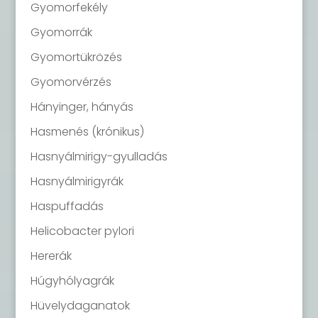
Gyomorfekély
Gyomorrák
Gyomortükrözés
Gyomorvérzés
Hányinger, hányás
Hasmenés (krónikus)
Hasnyálmirigy-gyulladás
Hasnyálmirigyrák
Haspuffadás
Helicobacter pylori
Hererák
Húgyhólyagrák
Hüvelydaganatok