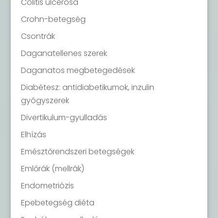
Colitis ulcerosa
Crohn-betegség
Csontrák
Daganatellenes szerek
Daganatos megbetegedések
Diabétesz: antidiabetikumok, inzulin
gyógyszerek
Divertikulum-gyulladás
Elhízás
Emésztőrendszeri betegségek
Emlőrák (mellrák)
Endometriózis
Epebetegség diéta