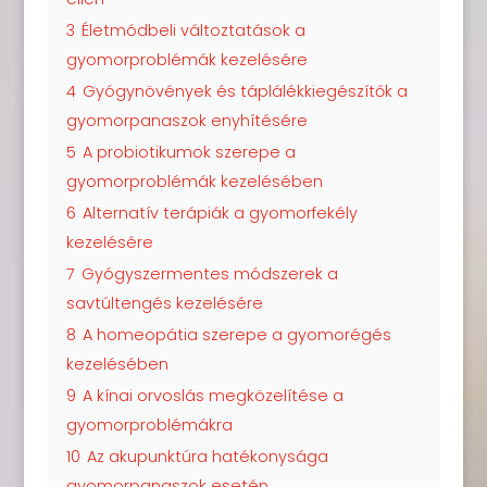
3
Életmódbeli változtatások a
gyomorproblémák kezelésére
4
Gyógynövények és táplálékkiegészítők a
gyomorpanaszok enyhítésére
5
A probiotikumok szerepe a
gyomorproblémák kezelésében
6
Alternatív terápiák a gyomorfekély
kezelésére
7
Gyógyszermentes módszerek a
savtúltengés kezelésére
8
A homeopátia szerepe a gyomorégés
kezelésében
9
A kínai orvoslás megközelítése a
gyomorproblémákra
10
Az akupunktúra hatékonysága
gyomorpanaszok esetén