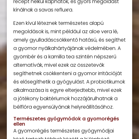
recept nélkül kaphatók, és gyors megoldást
kínálnak a savas refluxra.
Ezen kívül léteznek természetes alapú
megoldások is, mint például az aloe vera lé,
amely gyulladáscsökkentő hatású, és segíthet
a gyomor nyálkahártyájának védelmében. A
gyömbér és a kamilla tea szintén népszerű
alternatívák, mivel ezek az összetevők
segíthetnek csökkenteni a gyomor irritációját
és elősegíthetik a gyógyulást. A probiotikumok
alkalmazása is egyre elterjedtebb, mivel ezek
a jótékony baktériumok hozzájárulhatnak a
bélflóra egyensúlyának helyreállításához.
Természetes gyógymódok a gyomorégés
ellen
A gyomorégés természetes gyógymódjai