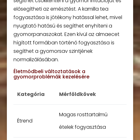
segíthet csökkenteni a gyomor irritációját és
elősegítheti az emésztést. A kamilla tea
fogyasztása is jótékony hatással lehet, mivel
nyugtató hatású és segíthet enyhíteni a
gyomorpanaszokat. Ezen kívül az almaecet
hígított formában történő fogyasztása is
segíthet a gyomorsav szintjének
normalizálásában.
Életmódbeli változtatások a
gyomorproblémák kezelésére
Kategória
Mérföldkövek
Magas rosttartalmú
Étrend
ételek fogyasztása