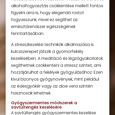
alkoholfogyasztás csökkentése mellett fontos
figyelni arra is, hogy elegendő rostot
fogyasszunk, mivel ez segíthet az
emésztőrendszer egészségének
fenntartásában.
A stresszkezelési technikák alkalmazása is
kulcsszerepet játszik a gyomorfekély
kezelésében. A meditáció és légzőgyakorlatok
segíthetnek csökkenteni a stressz szintet, ami
hozzájárulhat a fekélyek gyógyulásához. Ezen
kívül bizonyos gyógynövények, mint például
az édesgyökér vagy az aloe vera szintén
hasznosak lehetnek.
Gyógyszermentes módszerek a
savtúltengés kezelésére
A savtúltengés gyógyszermentes kezelése