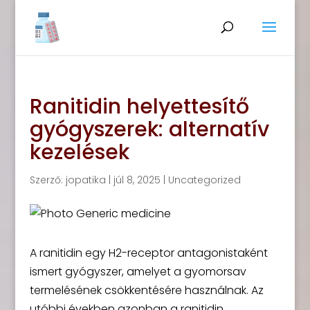
Ranitidin helyettesítő
gyógyszerek: alternatív
kezelések
Szerző:
jopatika
|
júl 8, 2025
|
Uncategorized
A ranitidin egy H2-receptor antagonistaként
ismert gyógyszer, amelyet a gyomorsav
termelésének csökkentésére használnak. Az
utóbbi években azonban a ranitidin