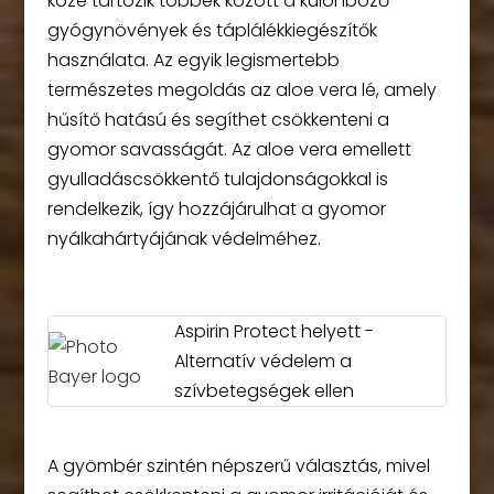
közé tartozik többek között a különböző
gyógynövények és táplálékkiegészítők
használata. Az egyik legismertebb
természetes megoldás az aloe vera lé, amely
hűsítő hatású és segíthet csökkenteni a
gyomor savasságát. Az aloe vera emellett
gyulladáscsökkentő tulajdonságokkal is
rendelkezik, így hozzájárulhat a gyomor
nyálkahártyájának védelméhez.
Aspirin Protect helyett -
Alternatív védelem a
szívbetegségek ellen
A gyömbér szintén népszerű választás, mivel