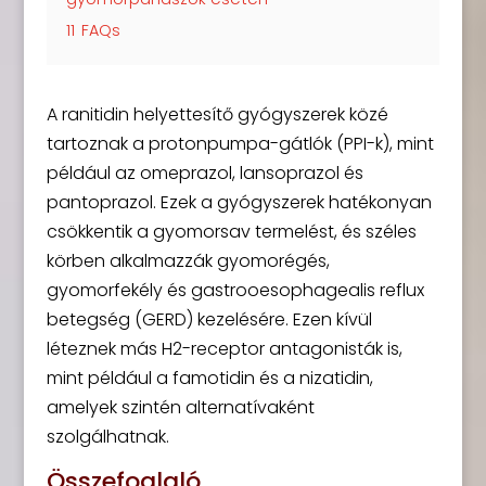
11
FAQs
A ranitidin helyettesítő gyógyszerek közé
tartoznak a protonpumpa-gátlók (PPI-k), mint
például az omeprazol, lansoprazol és
pantoprazol. Ezek a gyógyszerek hatékonyan
csökkentik a gyomorsav termelést, és széles
körben alkalmazzák gyomorégés,
gyomorfekély és gastrooesophagealis reflux
betegség (GERD) kezelésére. Ezen kívül
léteznek más H2-receptor antagonisták is,
mint például a famotidin és a nizatidin,
amelyek szintén alternatívaként
szolgálhatnak.
Összefoglaló