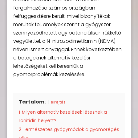
forgalmazása számos országban
felfüggesztésre került, mivel bizonyítékok
merültek fel, amelyek szerint a gyógyszer
szennyeződhetett egy potenciálisan rákkeltő
vegyülettel, a N-nitrozodimetilamin (NDMA)
néven ismert anyaggal. Ennek következtében
a betegeknek alternatív kezelési
lehetőségeket kell keresniük a
gyomorproblémák kezelésére.
Tartalom:
elrejtés
1
Milyen alternatív kezelések léteznek a
ranitidin helyett?
2
Természetes gyógymódok a gyomorégés
ellen