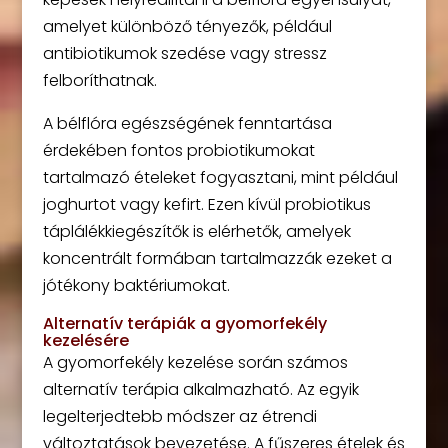
amelyet különböző tényezők, például
antibiotikumok szedése vagy stressz
felboríthatnak.
A bélflóra egészségének fenntartása
érdekében fontos probiotikumokat
tartalmazó ételeket fogyasztani, mint például
joghurtot vagy kefirt. Ezen kívül probiotikus
táplálékkiegészítők is elérhetők, amelyek
koncentrált formában tartalmazzák ezeket a
jótékony baktériumokat.
Alternatív terápiák a gyomorfekély
kezelésére
A gyomorfekély kezelése során számos
alternatív terápia alkalmazható. Az egyik
legelterjedtebb módszer az étrendi
változtatások bevezetése. A fűszeres ételek és