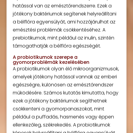
hatással van az emésztőrendszerre. Ezek a
jótékony baktériumok segítenek helyreállítani
a bélflóra egyensúlyát, ami hozzájárulhat az
emésztési problémák csökkentéséhez. A
prebiotikumok, mint például az inulin, szintén
támogathatják a bélflóra egészségét.
A probiotikumok szerepe a
gyomorproblémák kezelésében
A probiotikumok olyan élő mikroorganizmusok,
amelyek jótékony hatással vannak az emberi
egészségre, különösen az emésztőrendszer
működésére. Számos kutatás kimutatta, hogy
ezek a jótékony baktériumok segíthetnek
csökkenteni a gyomorpanaszokat, mint
például a puffadás, hasmenés vagy éppen
ellenkezőleg, székrekedés. A probiotikumok
képesek helyreállítani a bélflóra egyensúlyát,