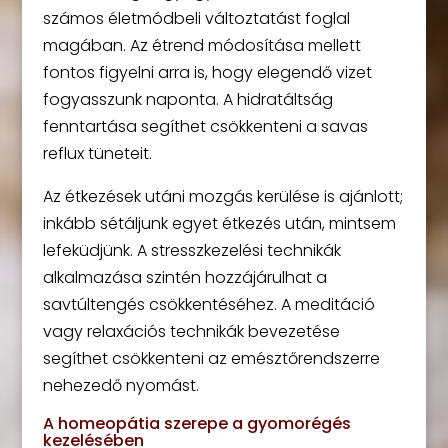
számos életmódbeli változtatást foglal
magában. Az étrend módosítása mellett
fontos figyelni arra is, hogy elegendő vizet
fogyasszunk naponta. A hidratáltság
fenntartása segíthet csökkenteni a savas
reflux tüneteit.
Az étkezések utáni mozgás kerülése is ajánlott;
inkább sétáljunk egyet étkezés után, mintsem
lefeküdjünk. A stresszkezelési technikák
alkalmazása szintén hozzájárulhat a
savtúltengés csökkentéséhez. A meditáció
vagy relaxációs technikák bevezetése
segíthet csökkenteni az emésztőrendszerre
nehezedő nyomást.
A homeopátia szerepe a gyomorégés
kezelésében