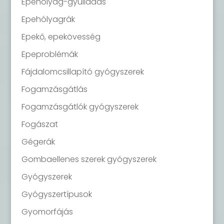
Epehólyag-gyulladás
Epehólyagrák
Epekő, epekövesség
Epeproblémák
Fájdalomcsillapító gyógyszerek
Fogamzásgátlás
Fogamzásgátlók gyógyszerek
Fogászat
Gégerák
Gombaellenes szerek gyógyszerek
Gyógyszerek
Gyógyszertípusok
Gyomorfájás