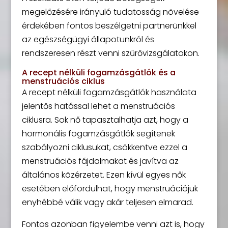
megelőzésére irányuló tudatosság növelése
érdekében fontos beszélgetni partnerünkkel
az egészségügyi állapotunkról és
rendszeresen részt venni szűrővizsgálatokon.
A recept nélküli fogamzásgátlók és a
menstruációs ciklus
A recept nélküli fogamzásgátlók használata
jelentős hatással lehet a menstruációs
ciklusra. Sok nő tapasztalhatja azt, hogy a
hormonális fogamzásgátlók segítenek
szabályozni ciklusukat, csökkentve ezzel a
menstruációs fájdalmakat és javítva az
általános közérzetet. Ezen kívül egyes nők
esetében előfordulhat, hogy menstruációjuk
enyhébbé válik vagy akár teljesen elmarad.
Fontos azonban figyelembe venni azt is, hogy