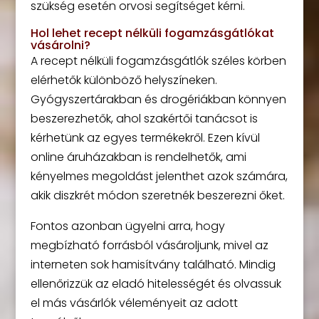
szükség esetén orvosi segítséget kérni.
Hol lehet recept nélküli fogamzásgátlókat
vásárolni?
A recept nélküli fogamzásgátlók széles körben
elérhetők különböző helyszíneken.
Gyógyszertárakban és drogériákban könnyen
beszerezhetők, ahol szakértői tanácsot is
kérhetünk az egyes termékekről. Ezen kívül
online áruházakban is rendelhetők, ami
kényelmes megoldást jelenthet azok számára,
akik diszkrét módon szeretnék beszerezni őket.
Fontos azonban ügyelni arra, hogy
megbízható forrásból vásároljunk, mivel az
interneten sok hamisítvány található. Mindig
ellenőrizzük az eladó hitelességét és olvassuk
el más vásárlók véleményeit az adott