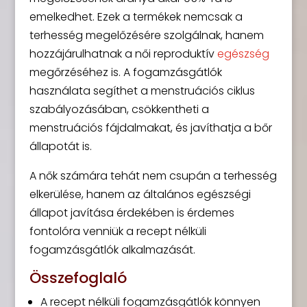
emelkedhet. Ezek a termékek nemcsak a
terhesség megelőzésére szolgálnak, hanem
hozzájárulhatnak a női reproduktív
egészség
megőrzéséhez is. A fogamzásgátlók
használata segíthet a menstruációs ciklus
szabályozásában, csökkentheti a
menstruációs fájdalmakat, és javíthatja a bőr
állapotát is.
A nők számára tehát nem csupán a terhesség
elkerülése, hanem az általános egészségi
állapot javítása érdekében is érdemes
fontolóra venniük a recept nélküli
fogamzásgátlók alkalmazását.
Összefoglaló
A recept nélküli fogamzásgátlók könnyen