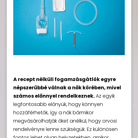
A recept nélküli fogamzásgátlók egyre
népszerűbbé válnak a nők körében, mivel
számos előnnyel rendelkeznek.
Az egyik
legfontosabb előnyük, hogy könnyen
hozzáférhetők, így a nők bármikor
megvásárolhatják őket anélkül, hogy orvosi
rendelvényre lenne szükségük. Ez különösen
fontos lehet olyan helyzetekben, amikor