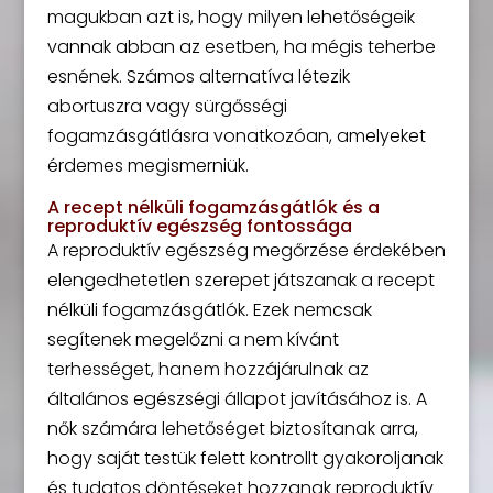
magukban azt is, hogy milyen lehetőségeik
vannak abban az esetben, ha mégis teherbe
esnének. Számos alternatíva létezik
abortuszra vagy sürgősségi
fogamzásgátlásra vonatkozóan, amelyeket
érdemes megismerniük.
A recept nélküli fogamzásgátlók és a
reproduktív egészség fontossága
A reproduktív egészség megőrzése érdekében
elengedhetetlen szerepet játszanak a recept
nélküli fogamzásgátlók. Ezek nemcsak
segítenek megelőzni a nem kívánt
terhességet, hanem hozzájárulnak az
általános egészségi állapot javításához is. A
nők számára lehetőséget biztosítanak arra,
hogy saját testük felett kontrollt gyakoroljanak
és tudatos döntéseket hozzanak reproduktív