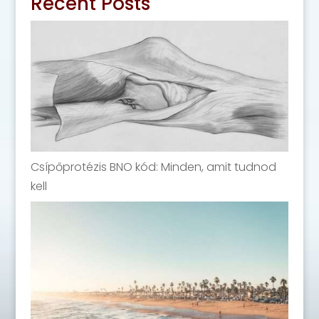
Recent Posts
Csípőprotézis BNO kód: Minden, amit tudnod
kell