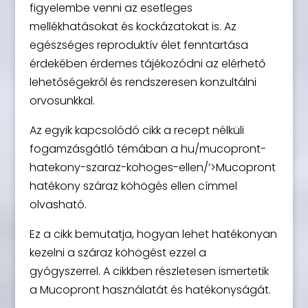
figyelembe venni az esetleges
mellékhatásokat és kockázatokat is. Az
egészséges reproduktív élet fenntartása
érdekében érdemes tájékozódni az elérhető
lehetőségekről és rendszeresen konzultálni
orvosunkkal.
Az egyik kapcsolódó cikk a recept nélküli
fogamzásgátló témában a hu/mucopront-
hatekony-szaraz-kohoges-ellen/’>Mucopront
hatékony száraz köhögés ellen címmel
olvasható.
Ez a cikk bemutatja, hogyan lehet hatékonyan
kezelni a száraz köhögést ezzel a
gyógyszerrel. A cikkben részletesen ismertetik
a Mucopront használatát és hatékonyságát.