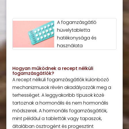
A fogamzásgátló
hüvelytabletta
hatékonysága és
használata
Hogyan működnek a recept nélküli
fogamzásgátlók?
A recept nélküli fogamzásgátlók különböző
mechanizmusok révén akadályozzák meg a
terhességet. A leggyakoribb típusok közé
tartoznak a hormonális és nem hormonális
módszerek. A hormonális fogamzásgátlók,
mint például a tabletták vagy tapaszok,
általában ösztrogént és progesztint