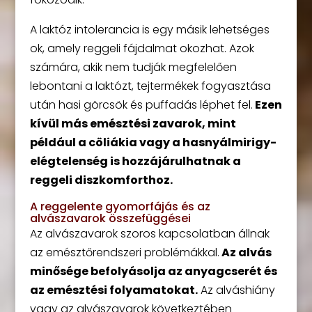
A laktóz intolerancia is egy másik lehetséges
ok, amely reggeli fájdalmat okozhat. Azok
számára, akik nem tudják megfelelően
lebontani a laktózt, tejtermékek fogyasztása
után hasi görcsök és puffadás léphet fel.
Ezen
kívül más emésztési zavarok, mint
például a cöliákia vagy a hasnyálmirigy-
elégtelenség is hozzájárulhatnak a
reggeli diszkomforthoz.
A reggelente gyomorfájás és az
alvászavarok összefüggései
Az alvászavarok szoros kapcsolatban állnak
az emésztőrendszeri problémákkal.
Az alvás
minősége befolyásolja az anyagcserét és
az emésztési folyamatokat.
Az alváshiány
vagy az alvászavarok következtében