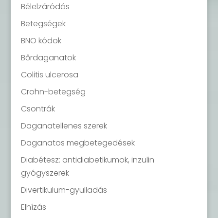
Bélelzáródás
Betegségek
BNO kódok
Bőrdaganatok
Colitis ulcerosa
Crohn-betegség
Csontrák
Daganatellenes szerek
Daganatos megbetegedések
Diabétesz: antidiabetikumok, inzulin
gyógyszerek
Divertikulum-gyulladás
Elhízás