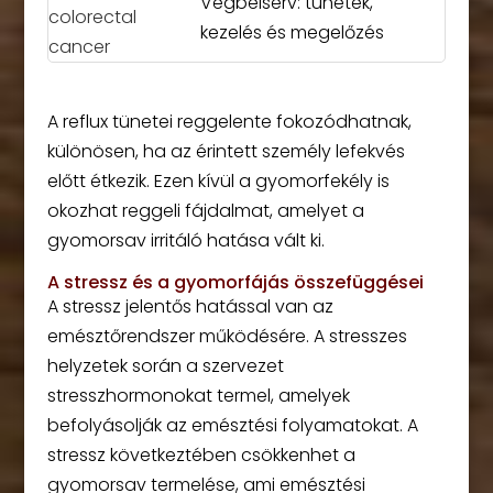
Végbélsérv: tünetek,
kezelés és megelőzés
A reflux tünetei reggelente fokozódhatnak,
különösen, ha az érintett személy lefekvés
előtt étkezik. Ezen kívül a gyomorfekély is
okozhat reggeli fájdalmat, amelyet a
gyomorsav irritáló hatása vált ki.
A stressz és a gyomorfájás összefüggései
A stressz jelentős hatással van az
emésztőrendszer működésére. A stresszes
helyzetek során a szervezet
stresszhormonokat termel, amelyek
befolyásolják az emésztési folyamatokat. A
stressz következtében csökkenhet a
gyomorsav termelése, ami emésztési