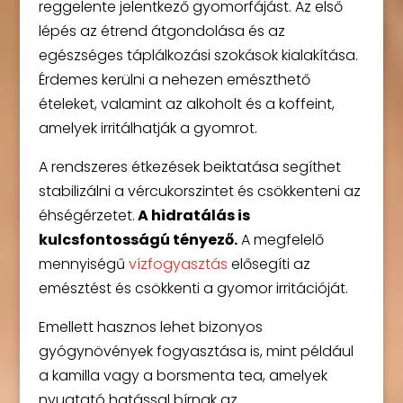
reggelente jelentkező gyomorfájást. Az első
lépés az étrend átgondolása és az
egészséges táplálkozási szokások kialakítása.
Érdemes kerülni a nehezen emészthető
ételeket, valamint az alkoholt és a koffeint,
amelyek irritálhatják a gyomrot.
A rendszeres étkezések beiktatása segíthet
stabilizálni a vércukorszintet és csökkenteni az
éhségérzetet.
A hidratálás is
kulcsfontosságú tényező.
A megfelelő
mennyiségű
vízfogyasztás
elősegíti az
emésztést és csökkenti a gyomor irritációját.
Emellett hasznos lehet bizonyos
gyógynövények fogyasztása is, mint például
a kamilla vagy a borsmenta tea, amelyek
nyugtató hatással bírnak az