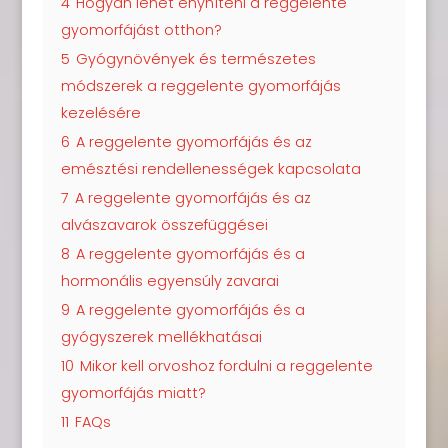
4
Hogyan lehet enyhíteni a reggelente
gyomorfájást otthon?
5
Gyógynövények és természetes
módszerek a reggelente gyomorfájás
kezelésére
6
A reggelente gyomorfájás és az
emésztési rendellenességek kapcsolata
7
A reggelente gyomorfájás és az
alvászavarok összefüggései
8
A reggelente gyomorfájás és a
hormonális egyensúly zavarai
9
A reggelente gyomorfájás és a
gyógyszerek mellékhatásai
10
Mikor kell orvoshoz fordulni a reggelente
gyomorfájás miatt?
11
FAQs