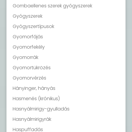
Gombaellenes szerek gyógyszerek
Gyógyszerek
Gyógyszertípusok
Gyomorfájás
Gyomorfekély
Gyomorrák
Gyomortükrözés
Gyomorvérzés
Hányinger, hányás
Hasmenés (krónikus)
Hasnyálmirigy-gyulladás
Hasnyálmirigyrák
Haspuffadás