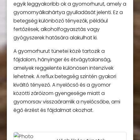
egyik leggyakoribb ok a gyomorhurut, amely a
gyomornyálkahártya gyulladását jelenti. Ez a
betegség különböző tényezők, például
fertőzések, alkoholfogyasztás vagy
gyógyszerek hatására alakulhat ki.
A gyomorhurut tünetei közé tartozik a
fájdalom, hányinger és étvágytalanság,
amelyek reggelente különösen intenzívek
lehetnek. A reflux betegség szintén gyakori
kiváltó tényező. A nyelőcső és a gyomor
közötti záróizom gyengesége miatt a
gyomorsav visszaáramlik a nyelőcsőbe, ami
égő érzést és fájdalmat okozhat.