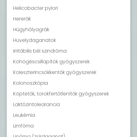
Helicobacter pylori
Hererák
Húgyhólyagrák
Hüvelydaganatok
Irritábilis bél szindróma
Köhögéscsillapítók gyógyszerek
Koleszterincsökkentők gyógyszerek
Kolonoszkópia
Köptetők, torokfertőtlenítők gyógyszerek
Laktózintolearancia
Leukémia
Limfóma
Lipóma (zsírdaganat)