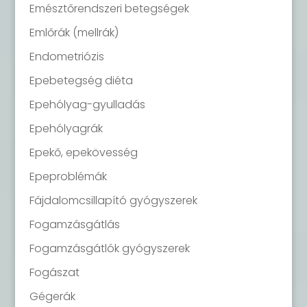
Emésztőrendszeri betegségek
Emlőrák (mellrák)
Endometriózis
Epebetegség diéta
Epehólyag-gyulladás
Epehólyagrák
Epekő, epekövesség
Epeproblémák
Fájdalomcsillapító gyógyszerek
Fogamzásgátlás
Fogamzásgátlók gyógyszerek
Fogászat
Gégerák