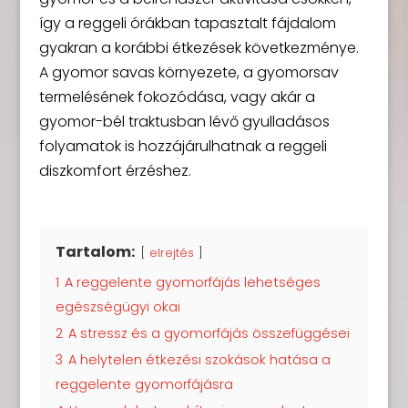
így a reggeli órákban tapasztalt fájdalom
gyakran a korábbi étkezések következménye.
A gyomor savas környezete, a gyomorsav
termelésének fokozódása, vagy akár a
gyomor-bél traktusban lévő gyulladásos
folyamatok is hozzájárulhatnak a reggeli
diszkomfort érzéshez.
Tartalom:
elrejtés
1
A reggelente gyomorfájás lehetséges
egészségügyi okai
2
A stressz és a gyomorfájás összefüggései
3
A helytelen étkezési szokások hatása a
reggelente gyomorfájásra