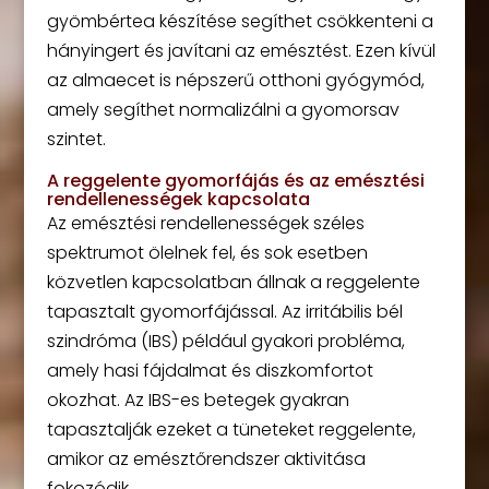
gyömbértea készítése segíthet csökkenteni a
hányingert és javítani az emésztést. Ezen kívül
az almaecet is népszerű otthoni gyógymód,
amely segíthet normalizálni a gyomorsav
szintet.
A reggelente gyomorfájás és az emésztési
rendellenességek kapcsolata
Az emésztési rendellenességek széles
spektrumot ölelnek fel, és sok esetben
közvetlen kapcsolatban állnak a reggelente
tapasztalt gyomorfájással. Az irritábilis bél
szindróma (IBS) például gyakori probléma,
amely hasi fájdalmat és diszkomfortot
okozhat. Az IBS-es betegek gyakran
tapasztalják ezeket a tüneteket reggelente,
amikor az emésztőrendszer aktivitása
fokozódik.