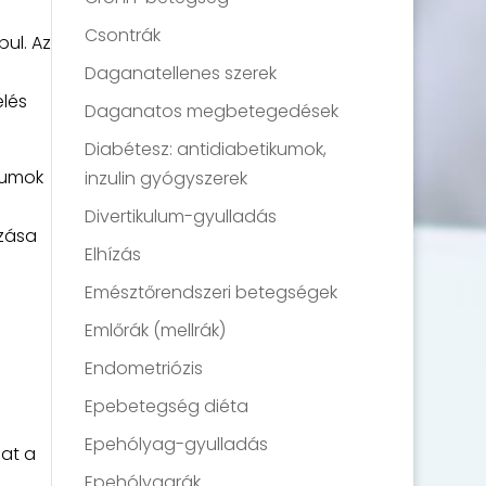
Csontrák
ul. Az
Daganatellenes szerek
elés
Daganatos megbetegedések
Diabétesz: antidiabetikumok,
iumok
inzulin gyógyszerek
Divertikulum-gyulladás
azása
Elhízás
Emésztőrendszeri betegségek
Emlőrák (mellrák)
Endometriózis
Epebetegség diéta
Epehólyag-gyulladás
at a
Epehólyagrák