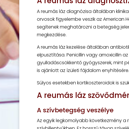
A reumás láz diagnoszti
A reumás láz diagnózisa általában klinik
orvosok figyelembe veszik az American Hea
segítenek meghatározni a betegség jelenl
megkezdése.
A reumás láz kezelése általában antibiot
elpusztítása. Penicillin vagy amoxicillin a
gyulladáscsökkentő gyógyszerek, mint p
is ajánlott az ízületi fájdalom enyhítésére
Súlyos esetekben kortikoszteroidok is szü
A reumás láz szövődmény
A szívbetegség veszélye
Az egyik legkomolyabb következmény a r
szívbillentyűkben. Ez hosszú távon szíve