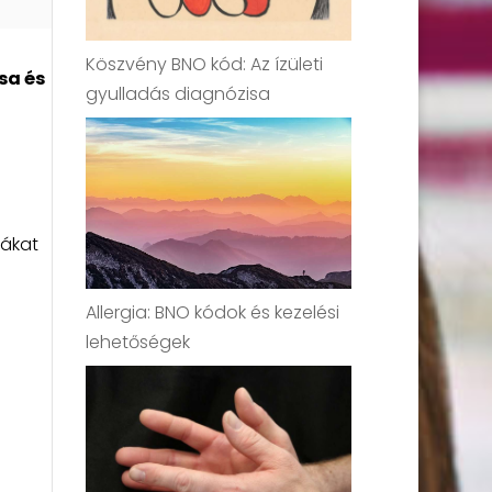
Köszvény BNO kód: Az ízületi
sa és
gyulladás diagnózisa
mákat
Allergia: BNO kódok és kezelési
lehetőségek