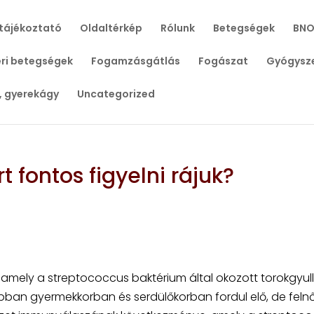
tájékoztató
Oldaltérkép
Rólunk
Betegségek
BNO
ri betegségek
Fogamzásgátlás
Fogászat
Gyógysz
, gyerekágy
Uncategorized
 fontos figyelni rájuk?
amely a streptococcus baktérium által okozott torokgyul
bban gyermekkorban és serdülőkorban fordul elő, de felnőt