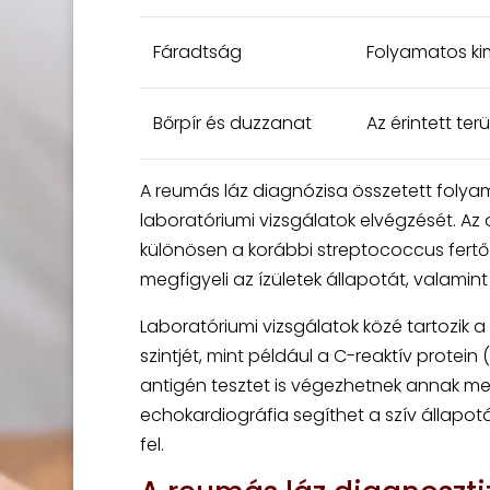
Fáradtság
Folyamatos ki
Bőrpír és duzzanat
Az érintett ter
A reumás láz diagnózisa összetett folyam
laboratóriumi vizsgálatok elvégzését. Az
különösen a korábbi streptococcus fertőzé
megfigyeli az ízületek állapotát, valamint 
Laboratóriumi vizsgálatok közé tartozik 
szintjét, mint például a C-reaktív protein 
antigén tesztet is végezhetnek annak meg
echokardiográfia segíthet a szív állapo
fel.