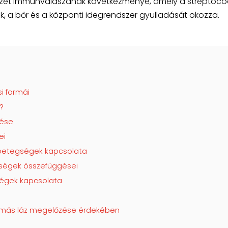
rvezet immunválaszának következménye, amely a streptoc
etek, a bőr és a központi idegrendszer gyulladását okozza.
i formái
?
lése
ei
i betegségek kapcsolata
gségek összefüggései
égek kapcsolata
umás láz megelőzése érdekében