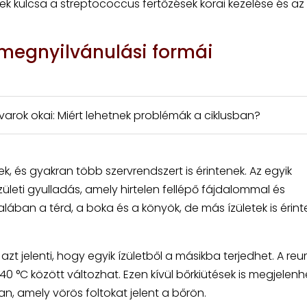
 kulcsa a streptococcus fertőzések korai kezelése és az
 megnyilvánulási formái
arok okai: Miért lehetnek problémák a ciklusban?
k, és gyakran több szervrendszert is érintenek. Az egyik
ületi gyulladás, amely hirtelen fellépő fájdalommal és
talában a térd, a boka és a könyök, de más ízületek is érint
azt jelenti, hogy egyik ízületből a másikba terjedhet. A re
40 °C között változhat. Ezen kívül bőrkiütések is megjelenh
 amely vörös foltokat jelent a bőrön.