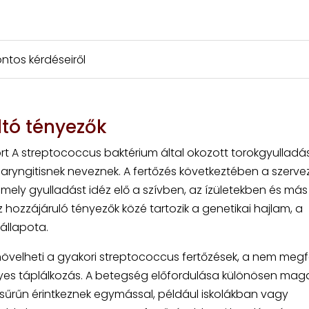
ntos kérdéseiről
ltó tényezők
rt A streptococcus baktérium által okozott torokgyulladás
aryngitisnek neveznek. A fertőzés következtében a szerve
mely gyulladást idéz elő a szívben, az ízületekben és más
 hozzájáruló tényezők közé tartozik a genetikai hajlam, a
állapota.
növelheti a gyakori streptococcus fertőzések, a nem megf
nyes táplálkozás. A betegség előfordulása különösen mag
űrűn érintkeznek egymással, például iskolákban vagy