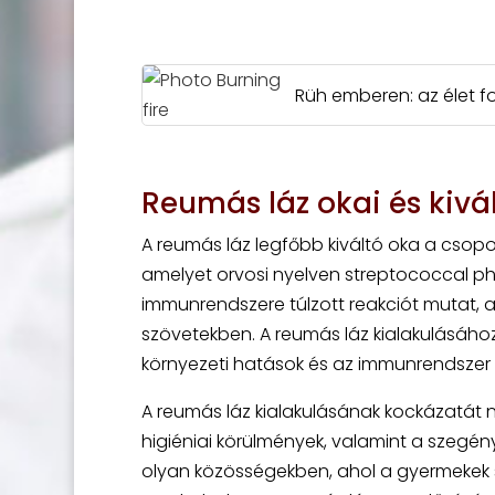
Rüh emberen: az élet fo
Reumás láz okai és kivá
A reumás láz legfőbb kiváltó oka a csopo
amelyet orvosi nyelven streptococcal ph
immunrendszere túlzott reakciót mutat, a
szövetekben. A reumás láz kialakulásához
környezeti hatások és az immunrendszer 
A reumás láz kialakulásának kockázatát 
higiéniai körülmények, valamint a szegé
olyan közösségekben, ahol a gyermekek s