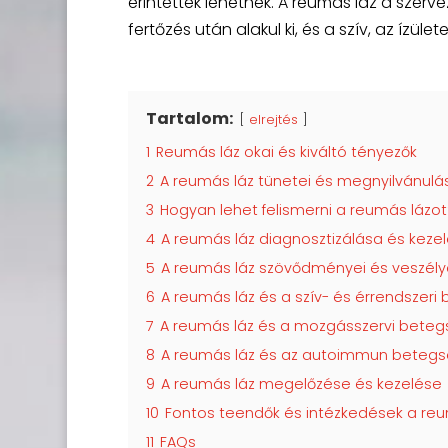
érintettek lehetnek. A reumás láz a sze
fertőzés után alakul ki, és a szív, az ízül
Tartalom:
elrejtés
1
Reumás láz okai és kiváltó tényezők
2
A reumás láz tünetei és megnyilvánulás
3
Hogyan lehet felismerni a reumás lázot
4
A reumás láz diagnosztizálása és keze
5
A reumás láz szövődményei és veszély
6
A reumás láz és a szív- és érrendszer
7
A reumás láz és a mozgásszervi bete
8
A reumás láz és az autoimmun betegs
9
A reumás láz megelőzése és kezelése
10
Fontos teendők és intézkedések a re
11
FAQs