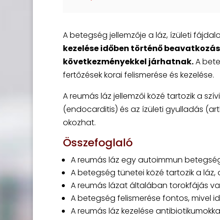
A betegség jellemzője a láz, ízületi fájda
kezelése időben történő beavatkozás
következményekkel járhatnak.
A bete
fertőzések korai felismerése és kezelése.
A reumás láz jellemzői közé tartozik a sz
(endocarditis) és az ízületi gyulladás (
okozhat.
Összefoglaló
A reumás láz egy autoimmun betegség
A betegség tünetei közé tartozik a láz, 
A reumás lázat általában torokfájás 
A betegség felismerése fontos, mivel i
A reumás láz kezelése antibiotikumokka