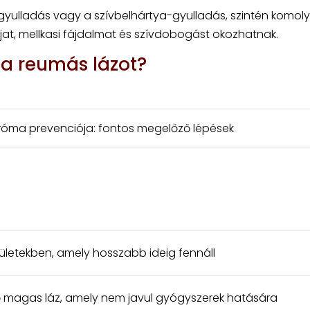
gyulladás vagy a szívbelhártya-gyulladás, szintén komoly
jat, mellkasi fájdalmat és szívdobogást okozhatnak.
 a reumás lázot?
dróma prevenciója: fontos megelőző lépések
ületekben, amely hosszabb ideig fennáll
pő magas láz, amely nem javul gyógyszerek hatására