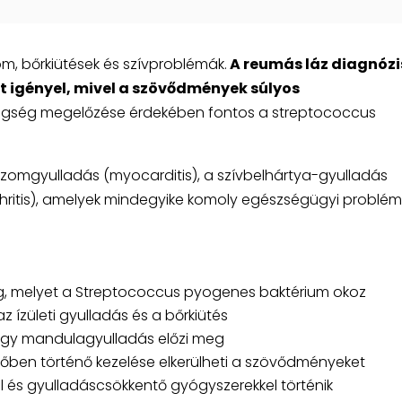
lom, bőrkiütések és szívproblémák.
A reumás láz diagnózi
t igényel, mivel a szövődmények súlyos
gség megelőzése érdekében fontos a streptococcus
ívizomgyulladás (myocarditis), a szívbelhártya-gyulladás
arthritis), amelyek mindegyike komoly egészségügyi problé
, melyet a Streptococcus pyogenes baktérium okoz
az ízületi gyulladás és a bőrkiütés
vagy mandulagyulladás előzi meg
dőben történő kezelése elkerülheti a szövődményeket
l és gyulladáscsökkentő gyógyszerekkel történik