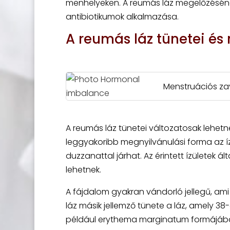
menhelyeken. A reumás láz megelőzésének
antibiotikumok alkalmazása.
A reumás láz tünetei és
Menstruációs zav
A reumás láz tünetei változatosak lehetne
leggyakoribb megnyilvánulási forma az íz
duzzanattal járhat. Az érintett ízületek ál
lehetnek.
A fájdalom gyakran vándorló jellegű, ami 
láz másik jellemző tünete a láz, amely 38-
például erythema marginatum formájában,