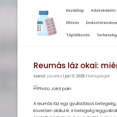
Kezdőlap
Adatvédelmi 
Elhízás
Emésztőrendsze
Táplálkozás
Terhesség
Reumás láz okai: miért
Szerző:
jopatika
|
jún 17, 2025
|
Betegségek
A reumás láz egy gyulladásos betegség, 
követően alakul ki. A betegség leggyakra