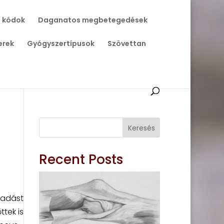
 kódok
Daganatos megbetegedések
erek
Gyógyszertípusok
Szövettan
Keresés
Recent Posts
ladást
tek is