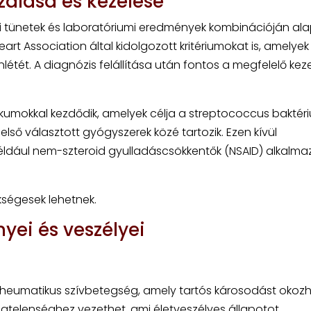
zálása és kezelése
ai tünetek és laboratóriumi eredmények kombinációján alap
rt Association által kidolgozott kritériumokat is, amelyek
étét. A diagnózis felállítása után fontos a megfelelő kez
ikumokkal kezdődik, amelyek célja a streptococcus baktér
z első választott gyógyszerek közé tartozik. Ezen kívül
éldául nem-szteroid gyulladáscsökkentők (NSAID) alkalm
.
kségesek lehetnek.
ei és veszélyei
heumatikus szívbetegség, amely tartós károsodást okozh
légtelenséghez vezethet, ami életveszélyes állapotot