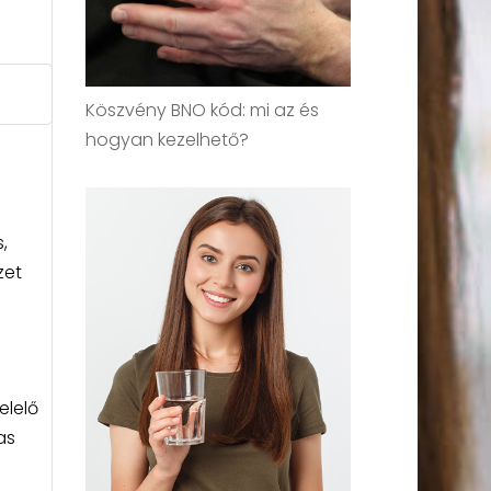
Köszvény BNO kód: mi az és
hogyan kezelhető?
,
zet
elelő
as