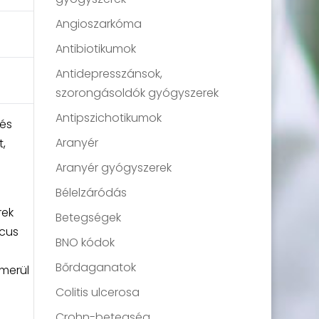
Angioszarkóma
Antibiotikumok
Antidepresszánsok,
szorongásoldók gyógyszerek
Antipszichotikumok
 és
Aranyér
,
Aranyér gyógyszerek
Bélelzáródás
rek
Betegségek
ccus
BNO kódok
Bőrdaganatok
merül
Colitis ulcerosa
Crohn-betegség