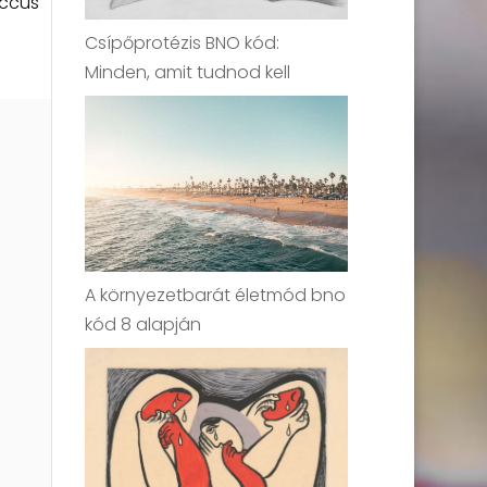
occus
Csípőprotézis BNO kód:
Minden, amit tudnod kell
A környezetbarát életmód bno
kód 8 alapján