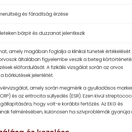
merültség és fáradtság érzése
ületeken bőrpír és duzzanat jelentkezik
at, amely magában foglalja a klinikai tünetek értékelését
 orvosok általában figyelembe veszik a beteg kórtörténetét
sek előfordulását. A fizikális vizsgálat során az orvos
a bőrkiütések jelenlétét.
a vérvizsgálat, amely során megmérik a gyulladásos marke
(CRP) és az eritrocita süllyedés (ESR). Ezen kívül streptoco
állapítására, hogy volt-e korábbi fertőzés. Az EKG és
tának felmérésében, különösen ha szívproblémák gyanúja 