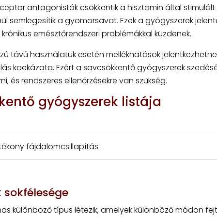
ceptor antagonisták csökkentik a hisztamin által stimulált
nül semlegesítik a gyomorsavat. Ezek a gyógyszerek jelen
ik krónikus emésztőrendszeri problémákkal küzdenek.
ú távú használatuk esetén mellékhatások jelentkezhetne
kulás kockázata. Ezért a savcsökkentő gyógyszerek szedés
zni, és rendszeres ellenőrzésekre van szükség.
entő gyógyszerek listája
ékony fájdalomcsillapítás
 sokfélesége
s különböző típus létezik, amelyek különböző módon fejti