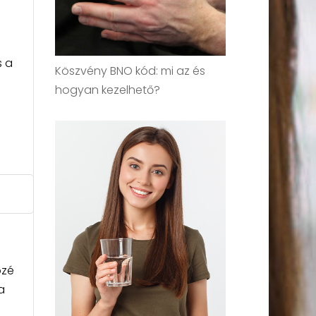
s a
Köszvény BNO kód: mi az és
hogyan kezelhető?
özé
a