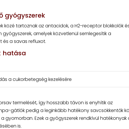
ő gyógyszerek
 közé tartoznak az antacidok, a H2-receptor blokkolók é
gyógyszerek, amelyek közvetlenül semlegesítik a
és a savas refluxot.
k hatása
dás a cukorbetegség kezelésére
rsav termelését, így hosszabb távon is enyhítik az
mpa-gátlók pedig a leginkább hatékony savcsökkentők k
st a gyomorban. Ezek a gyógyszerek rendkívül hatékonyak 
sében is.