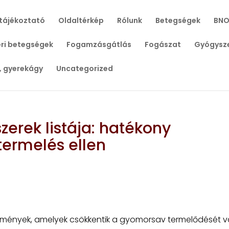
tájékoztató
Oldaltérkép
Rólunk
Betegségek
BNO
ri betegségek
Fogamzásgátlás
Fogászat
Gyógysz
, gyerekágy
Uncategorized
erek listája: hatékony
ermelés ellen
tmények, amelyek csökkentik a gyomorsav termelődését 