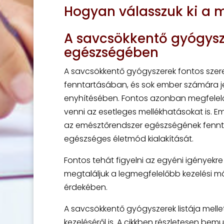
Hogyan válasszuk ki a 
A savcsökkentő gyógysz
egészségében
A savcsökkentő gyógyszerek fontos sze
fenntartásában, és sok ember számára j
enyhítésében. Fontos azonban megfelelő
venni az esetleges mellékhatásokat is. Eme
az emésztőrendszer egészségének fennt
egészséges életmód kialakítását.
Fontos tehát figyelni az egyéni igényekr
megtaláljuk a legmegfelelőbb kezelési 
érdekében.
A savcsökkentő gyógyszerek listája mell
kezeléséről is. A cikkben részletesen b