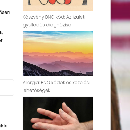
tősen
Köszvény BNO kód: Az ízületi
gyulladás diagnózisa
k,
ét
Allergia: BNO kódok és kezelési
lehetőségek
k ki