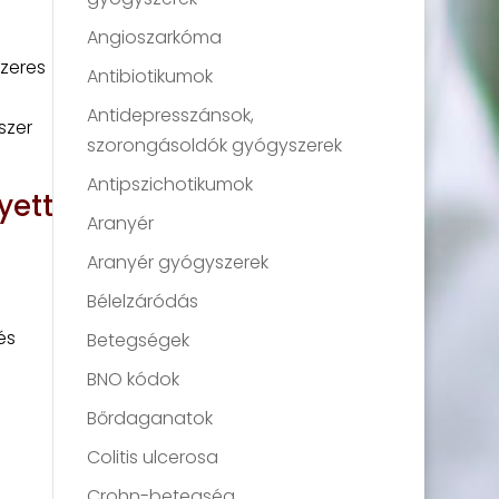
Angioszarkóma
zeres
Antibiotikumok
Antidepresszánsok,
szer
szorongásoldók gyógyszerek
Antipszichotikumok
yett
Aranyér
Aranyér gyógyszerek
Bélelzáródás
és
Betegségek
BNO kódok
Bőrdaganatok
Colitis ulcerosa
Crohn-betegség