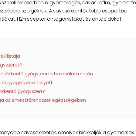
yszerek elsősorban a gyomorégés, savas reflux, gyomorfe
zelésére szolgálnak. A savcsökkentők több csoportba
tlókat, H2-receptor antagonistákat és antacidokat.
k listája
gyszerek?
vcsökkentő gyógyszerek használata során
ntő gyógyszerek helyett
sökkentő gyógyszert?
ága az emésztőrendszer egészségében
konyabb savcsökkentők, amelyek blokkolják a gyomorsav