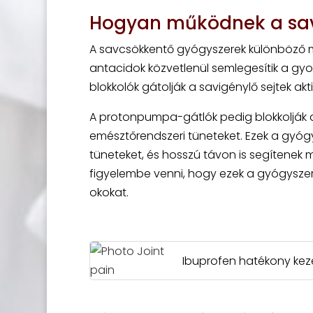
Hogyan működnek a sav
A savcsökkentő gyógyszerek különböző mó
antacidok közvetlenül semlegesítik a gyo
blokkolók gátolják a savigénylő sejtek akt
A protonpumpa-gátlók pedig blokkolják a
emésztőrendszeri tüneteket. Ezek a gyógys
tüneteket, és hosszú távon is segítenek
figyelembe venni, hogy ezek a gyógyszere
okokat.
Ibuprofen hatékony keze