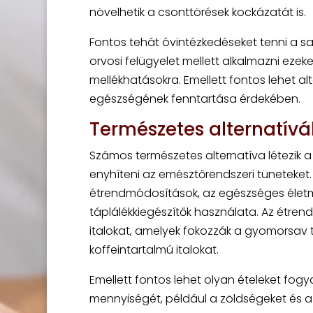
növelhetik a csonttörések kockázatát is.
Fontos tehát óvintézkedéseket tenni a s
orvosi felügyelet mellett alkalmazni ezek
mellékhatásokra. Emellett fontos lehet al
egészségének fenntartása érdekében.
Természetes alternatívá
Számos természetes alternatíva létezik 
enyhíteni az emésztőrendszeri tüneteket. 
étrendmódosítások, az egészséges életm
táplálékkiegészítők használata. Az étren
italokat, amelyek fokozzák a gyomorsav te
koffeintartalmú italokat.
Emellett fontos lehet olyan ételeket fo
mennyiségét, például a zöldségeket és a 