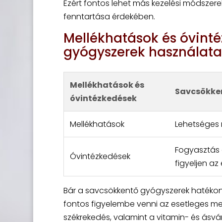
Ezért fontos lehet más kezelési módszer
fenntartása érdekében.
Mellékhatások és óvint
gyógyszerek használata
Mellékhatások és
Savcsökke
óvintézkedések
Mellékhatások
Lehetséges 
Fogyasztás e
Óvintézkedések
figyeljen az
Bár a savcsökkentő gyógyszerek hatékon
fontos figyelembe venni az esetleges me
székrekedés, valamint a vitamin- és ásv