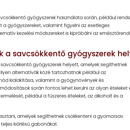
avcsökkentő gyógyszerek használata során, például rends
et a gyógyszereket, valamint figyelni az esetleges
ternatív kezelési módszereket is kipróbálni az emésztőrend
k a savcsökkentő gyógyszerek hel
a savcsökkentő gyógyszerek helyett, amelyek segíthetnek
Ilyen alternatívák közé tartozhatnak például az
ód kialakítása, valamint a gyógynövények és
dmódosítások során fontos lehet kerülni az olyan ételeket 
rmelését, például a fűszeres ételeket, az alkoholt és a
gyasztani, amelyek segíthetnek csökkenteni a gyomorsav
teljes kiőrlésű gabonákat.