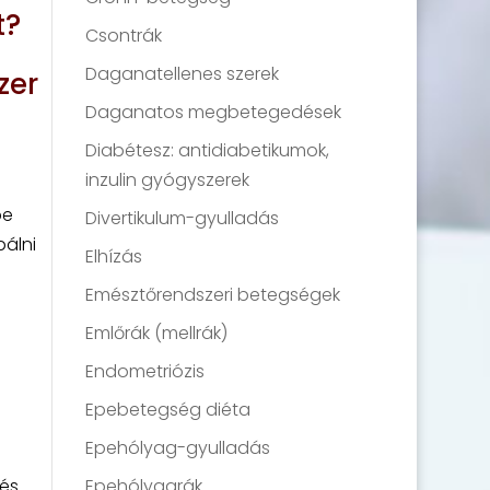
t?
Csontrák
Daganatellenes szerek
zer
Daganatos megbetegedések
Diabétesz: antidiabetikumok,
inzulin gyógyszerek
be
Divertikulum-gyulladás
bálni
Elhízás
Emésztőrendszeri betegségek
Emlőrák (mellrák)
Endometriózis
Epebetegség diéta
Epehólyag-gyulladás
gés
Epehólyagrák