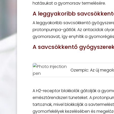
hatásukat a gyomorsav termelésére.
A leggyakoribb savcsökkent
A leggyakoribb savcsökkentő gyógyszerek
protonpumpa-gátlók. Az antacidok olyan 
gyomorsavat, így enyhítik a gyomorégést 
A savcsökkentő gyógyszere
Ozempic: Az új megol
A H2-receptor blokkolók gátolják a gyomo
emésztőrendszeri tüneteket. A protonpu
tartoznak, mivel blokkolják a savtermelé
gyomorfekélyek kezelésében és megelőzé