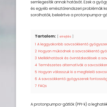
semlegesítik annak hatását. Ezek a gyóg
és egyéb emésztőrendszeri problémák ke
sorolhatók, beleértve a protonpumpa-gá
Tartalom:
elrejtés
1
A leggyakoribb savcsökkentő gyógyszere
2
Hogyan működnek a savcsökkentő gyó
3
Mellékhatások és óvintézkedések a sa
4
Természetes alternatívák a savcsökke
5
Hogyan válasszuk ki a megfelelő savc
6
A savcsökkentő gyógyszerek fontoss
7
FAQs
A protonpumpa-gátlók (PPI-k) a leghaté