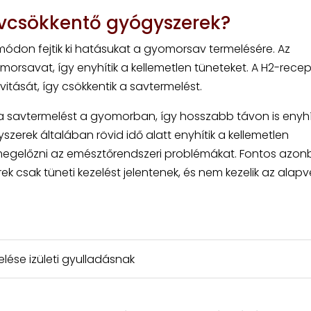
csökkentő gyógyszerek?
don fejtik ki hatásukat a gyomorsav termelésére. Az
morsavat, így enyhítik a kellemetlen tüneteket. A H2-recep
ivitását, így csökkentik a savtermelést.
 savtermelést a gyomorban, így hosszabb távon is enyhít
zerek általában rövid idő alatt enyhítik a kellemetlen
 megelőzni az emésztőrendszeri problémákat. Fontos azo
k csak tüneti kezelést jelentenek, és nem kezelik az alapv
lése izületi gyulladásnak