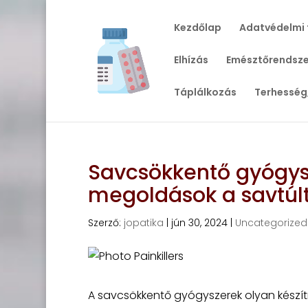
Kezdőlap
Adatvédelmi 
Elhízás
Emésztőrendsze
Táplálkozás
Terhesség
Savcsökkentő gyógysz
megoldások a savtúlt
Szerző:
jopatika
|
jún 30, 2024
|
Uncategorized
A savcsökkentő gyógyszerek olyan készí