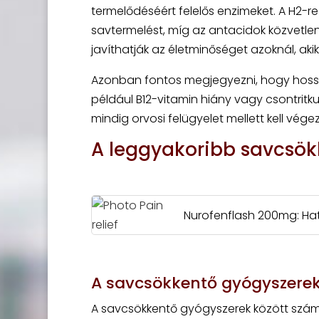
termelődéséért felelős enzimeket. A H2-re
savtermelést, míg az antacidok közvetle
javíthatják az életminőséget azoknál, ak
Azonban fontos megjegyezni, hogy hossz
például B12-vitamin hiány vagy csontrit
mindig orvosi felügyelet mellett kell vége
A leggyakoribb savcsökk
Nurofenflash 200mg: Hat
A savcsökkentő gyógyszerek
A savcsökkentő gyógyszerek között számo