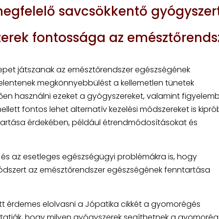
megfelelő savcsökkentő gyógyszer
erek fontossága az emésztőrends
repet játszanak az emésztőrendszer egészségének
elentenek megkönnyebbülést a kellemetlen tünetek
en használni ezeket a gyógyszereket, valamint figyelem
llett fontos lehet alternatív kezelési módszereket is kipró
artása érdekében, például étrendmódosításokat és
e és az esetleges egészségügyi problémákra is, hogy
módszert az emésztőrendszer egészségének fenntartása
ett érdemes elolvasni a Jópatika cikkét a gyomorégés
emutatják, hogy milyen gyógyszerek segíthetnek a gyomoré