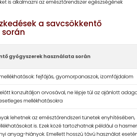
eket is alkalmazni az emésztőrendszer egészségének
ézkedések a savcsökkentő
 során
ntő gyógyszerek használata során
mellékhatások: fejfájás, gyomorpanaszok, izomfájdalom
lőtt konzultáljon orvosával, ne lépje túl az ajánlott adago
 esetleges mellékhatásokra
yak lehetnek az emésztőrendszeri tünetek enyhítésében,
llékhatásokat is. Ezek közé tartozhatnak például a hasme
ányi anyag-hiányok. Emellett hosszú távú használat eseté