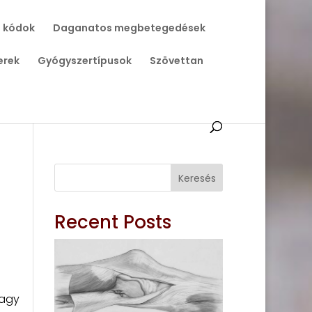
 kódok
Daganatos megbetegedések
erek
Gyógyszertípusok
Szövettan
Keresés
Recent Posts
vagy