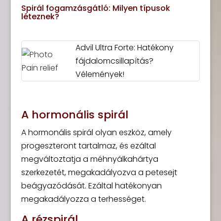
Spirál fogamzásgátló: Milyen típusok
léteznek?
Advil Ultra Forte: Hatékony
fájdalomcsillapítás?
Vélemények!
A hormonális spirál
A hormonális spirál olyan eszköz, amely
progeszteront tartalmaz, és ezáltal
megváltoztatja a méhnyálkahártya
szerkezetét, megakadályozva a petesejt
beágyazódását. Ezáltal hatékonyan
megakadályozza a terhességet.
A rézspirál