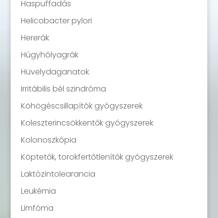
Haspuffadás
Helicobacter pylori
Hererák
Húgyhólyagrák
Hüvelydaganatok
Irritábilis bél szindróma
Köhögéscsillapítók gyógyszerek
Koleszterincsökkentők gyógyszerek
Kolonoszkópia
Köptetők, torokfertőtlenítők gyógyszerek
Laktózintolearancia
Leukémia
Limfóma