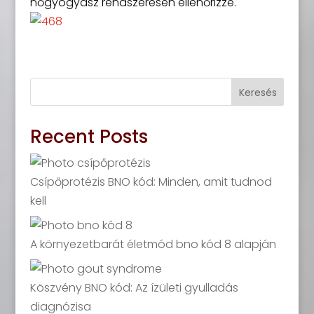
nőgyógyász rendszeresen ellenőrizze.
Keresés
Recent Posts
Csípőprotézis BNO kód: Minden, amit tudnod
kell
A környezetbarát életmód bno kód 8 alapján
Köszvény BNO kód: Az ízületi gyulladás
diagnózisa