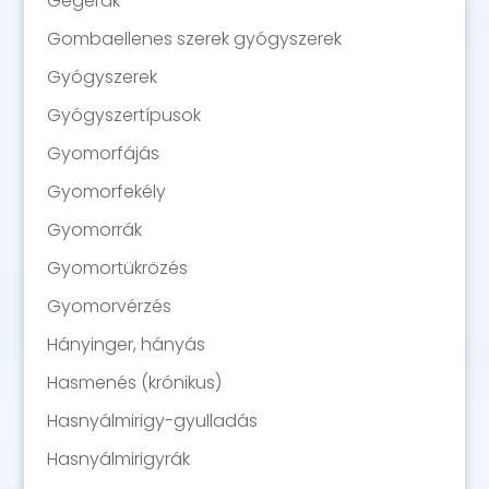
Gégerák
Gombaellenes szerek gyógyszerek
Gyógyszerek
Gyógyszertípusok
Gyomorfájás
Gyomorfekély
Gyomorrák
Gyomortükrözés
Gyomorvérzés
Hányinger, hányás
Hasmenés (krónikus)
Hasnyálmirigy-gyulladás
Hasnyálmirigyrák