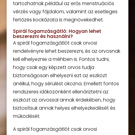
tartozhatnak például az erős menstruációs
vérzés vagy fájdalom, valamint az esetleges
fertőzés kockázata is megnövekedhet.
Spirál fogamzásgátló: Hogyan lehet
beszerezni és használni?
A spirál fogamzásgátlót csak orvosi
rendelvényre lehet beszerezni, és az orvosnak
kell elhelyeznie a méhben is. Fontos tudni,
hogy csak egy képzett orvos tudja
biztonságosan elhelyezni ezt az eszközt
anélkül, hogy sérülést okozna. Emellett fontos
rendszeres időközönként ellenőriztetni az
eszközt az orvossal annak érdekében, hogy
biztosítsuk annak helyes elhelyezkedését és
működését.
A spirál fogamzásgátlót csak orvosi