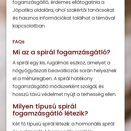
fogamzásgátló, érdemes ellátogatnia a
Jópatika oldalára, ahol szakértői tanácsokat
és hasznos információkat találhat a témával
kapcsolatban.
FAQs
Mi az a spirál fogamzásgátló?
A spirál egy kis, rugalmas eszköz, amelyet a
nőgyógyászati ​​beavatkozás során helyeznek
el a méhüregben. A spirál hatékony
fogamzásgátló módszerként szolgál, és
hosszú távú védelmet nyújt a terhesség ellen.
Milyen típusú spirál
fogamzásgátló létezik?
Két fő típusú spirál létezik: a hormonális spirál