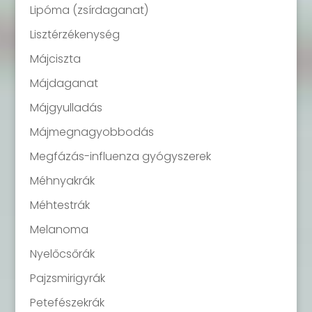
Lipóma (zsírdaganat)
Lisztérzékenység
Májciszta
Májdaganat
Májgyulladás
Májmegnagyobbodás
Megfázás-influenza gyógyszerek
Méhnyakrák
Méhtestrák
Melanoma
Nyelőcsőrák
Pajzsmirigyrák
Petefészekrák