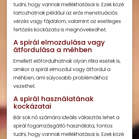
tudni, hogy vannak mellékhatásai is. Ezek közé
tartozhatnak például az erős menstruációs
vérzés vagy fájdalom, valamint az esetleges
fertőzés kockázata is megnövekedhet.
A spirál elmozdulása vagy
átfordulása a méhben
Emellett előfordulhatnak olyan ritka esetek is,
amikor a spirál elmozdul vagy átfordul a
méhben, ami súlyosabb problémákhoz
vezethet.
A spirál használatának
kockázatai
Bár sok nő számára ideális választás lehet a
spirál fogamzásgátló használata, fontos
tudni, hogy vannak mellékhatásai is. Ezek közé