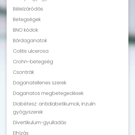
Bélelzáródás
Betegségek
BNO kódok
Bőrdaganatok
Colitis ulcerosa
Crohn-betegség
Csontrák
Daganatellenes szerek
Daganatos megbetegedések
Diabétesz: antidiabetikumok, inzulin
gyógyszerek
Divertikulum-gyulladás
Elhízás