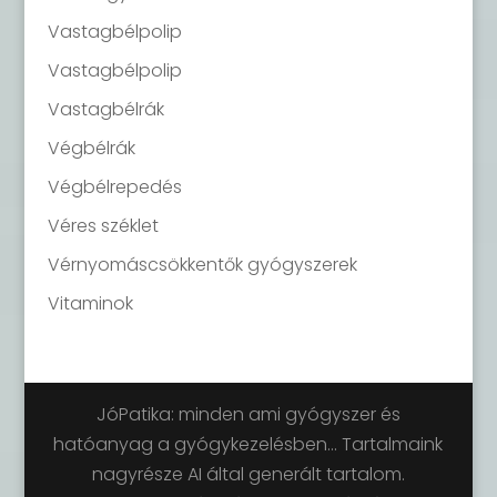
Vastagbélpolip
Vastagbélpolip
Vastagbélrák
Végbélrák
Végbélrepedés
Véres széklet
Vérnyomáscsökkentők gyógyszerek
Vitaminok
JóPatika: minden ami gyógyszer és
hatóanyag a gyógykezelésben... Tartalmaink
nagyrésze AI által generált tartalom.