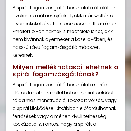
A spirál fogamzásgátló használata általában
azoknak a nőknek ajánlott, akik már szülték a
gyermeküket, és stabil párkapcsolatban élnek.
Emellett olyan nőknek is megfelelő lehet, akik
nem kívánnak gyermeket a közeljövőben, és
hosszú távú fogamzásgátló módszert
keresnek.
Milyen mellékhatásai lehetnek a
spirál fogamzásgátlónak?
A spirál fogamzásgátló használata során
előfordulhatnak mellékhatások, mint például
fájdalmas menstruáció, fokozott vérzés, vagy
a spirál kilökődése. Ritkábban előfordulhatnak
fertőzések vagy a méhen kívüli terhesség
kockázata is. Fontos, hogy a spirált a