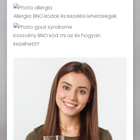
Allergia: BNO kódok és kezelési lehetőségek
Köszvény BNO kód: mi az és hogyan
kezelhető?